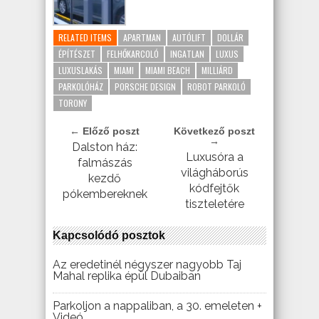
RELATED ITEMS
APARTMAN
AUTÓLIFT
DOLLÁR
ÉPÍTÉSZET
FELHŐKARCOLÓ
INGATLAN
LUXUS
LUXUSLAKÁS
MIAMI
MIAMI BEACH
MILLIÁRD
PARKOLÓHÁZ
PORSCHE DESIGN
ROBOT PARKOLÓ
TORONY
← Előző poszt
Következő poszt
→
Dalston ház:
Luxusóra a
falmászás
világháborús
kezdő
kódfejtők
pókembereknek
tiszteletére
Kapcsolódó posztok
Az eredetinél négyszer nagyobb Taj
Mahal replika épül Dubaiban
Parkoljon a nappaliban, a 30. emeleten +
Videó