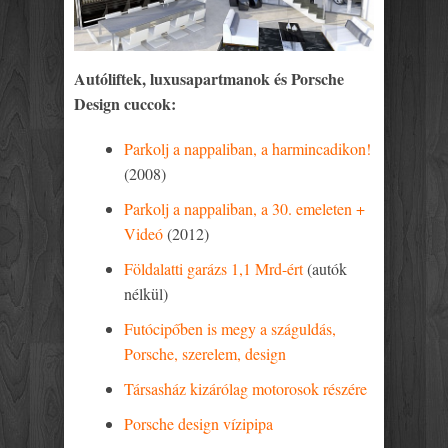
Autóliftek, luxusapartmanok és Porsche
Design cuccok:
Parkolj a nappaliban, a harmincadikon!
(2008)
Parkolj a nappaliban, a 30. emeleten +
Videó
(2012)
Földalatti garázs 1,1 Mrd-ért
(autók
nélkül)
Futócipőben is megy a száguldás,
Porsche, szerelem, design
Társasház kizárólag motorosok részére
Porsche design vízipipa