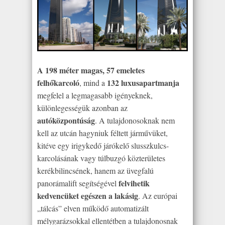
A 198 méter magas, 57 emeletes
felhőkarcoló
132 luxusapartmanja
, mind a
megfelel a legmagasabb igényeknek,
különlegességük azonban az
autóközpontúság
. A tulajdonosoknak nem
kell az utcán hagyniuk féltett járművüket,
kitéve egy irigykedő járókelő slusszkulcs-
karcolásának vagy túlbuzgó közterületes
kerékbilincsének, hanem az üvegfalú
felvihetik
panorámalift segítségével
kedvencüket egészen a lakásig
. Az európai
„tálcás” elven működő automatizált
mélygarázsokkal ellentétben a tulajdonosnak