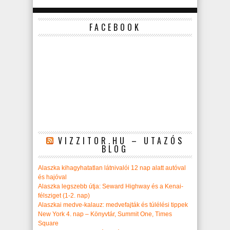
FACEBOOK
VIZZITOR.HU – UTAZÓS
BLOG
Alaszka kihagyhatatlan látnivalói 12 nap alatt autóval
és hajóval
Alaszka legszebb útja: Seward Highway és a Kenai-
félsziget (1-2. nap)
Alaszkai medve-kalauz: medvefajták és túlélési tippek
New York 4. nap – Könyvtár, Summit One, Times
Square