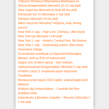
A Maison Rimbaud feltámadása Martinique-en
Skócia kihagyhatatlan látnivalói 10-12 nap alatt
Skye sziget top látnivalói és túrái 48 óra alatt
Edinburgh top 15 látnivalója 2 nap alatt
Glasgow látnivalói 24 óra alatt
Mikor utazzunk Skóciába? Időjárás, árak, tömeg,
szezon
New York 3. nap – High Line, Chelsea, Little Island
New York top látnivalói 1 hét alatt
New York 1. nap – Harlem, Central Park, 5th Avenue
New York 2. nap – Szabadság-szobor, Wall street,
Greenwich Village
Új beutazási szabályok az Egyesült Királyságba:
Minden, amit az ETA-ról tudnod kell!
Saigon (Ho Si Minh-város) – Dél-Vietnám
metropoliszának kihagyhatatlan látnivalói 2 nap alatt
A Fehér Lótusz 3. évadának pazar helyszínei
Thaiföldön
Munkaszüneti napok 2026 naptár, szabadságtervező
táblázat
Királyok útja Andalúziában – Caminito del Rey
praktikus infók
Kalandozás a Bourbon szigeten – Réunion látnivalói 1-
2 hét alatt