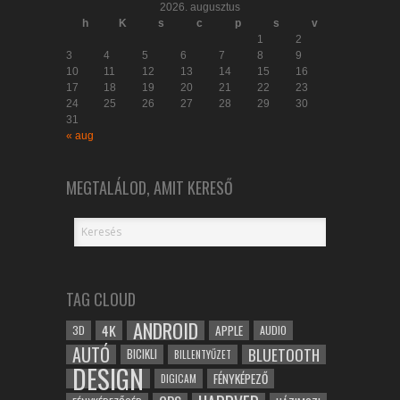
2026. augusztus
h
K
s
c
p
s
v
1
2
3
4
5
6
7
8
9
10
11
12
13
14
15
16
17
18
19
20
21
22
23
24
25
26
27
28
29
30
31
« aug
MEGTALÁLOD, AMIT KERESŐ
TAG CLOUD
ANDROID
4K
APPLE
3D
AUDIO
AUTÓ
BLUETOOTH
BICIKLI
BILLENTYŰZET
DESIGN
FÉNYKÉPEZŐ
DIGICAM