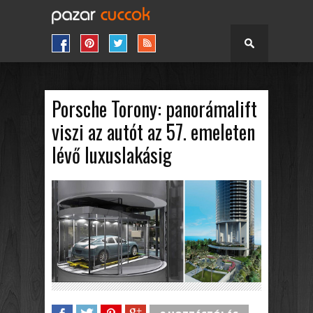
Porsche Torony: panorámalift
viszi az autót az 57. emeleten
lévő luxuslakásig