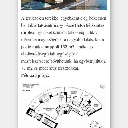
A tervezők a terekkel egyébként elég bőkezűen
a lakások nagy része belső kétszintes
bántak
duplex
, így a két szintet átölelő nappalik 7
méter belmagasságúak, a nagyobb lakásokban
nappali 132 m2
pedig csak a
, amiket az
eltolható üvegfalak segítségével
másfélszeresére bővíthetünk, ha egybenyitjuk a
77 m2-es medencés teraszokkal.
Példaalaprajz: