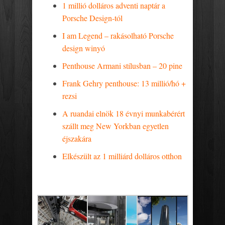
1 millió dolláros adventi naptár a
Porsche Design-tól
I am Legend – rakásolható Porsche
design winyó
Penthouse Armani stílusban – 20 pine
Frank Gehry penthouse: 13 millió/hó +
rezsi
A ruandai elnök 18 évnyi munkabérért
szállt meg New Yorkban egyetlen
éjszakára
Elkészült az 1 milliárd dolláros otthon