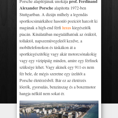
prof. Ferdinand
Porsche alapítójának unokája
Alexander Porsche
alapította 1972-ben
Stuttgartban. A dizájn műhely a legendás
sportkocsimárkához hasonló pozíciót harcolt ki
magának a high-end férfi
luxus
kiegészítők
piacán. Kínálatában megtalálhatóak az óráktól,
tollaktól, napszemüvegektől kezdve, a
mobiltelefonokon és táskákon át a
sportkiegészítőkig vagy akár motorcsónakokig
vagy egy vízipipáig minden, amire egy férfinek
szüksége lehet. Vagy akinek egy 911-es nem
fér bele, de mégis szeretne egy ízelítőt a
Porsche életérzésből. Bár ez az életérzés
lőerők, gyorsulás, benzinszag és a boxermotor
hangja nélkül nem sokat ér.