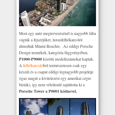
Most egy autó megtervezésénél is nagyobb fába
vágták a fejszéjüket, luxusfelhőkarcolót
álmodtak Miami Beachre. Az eddigi Porsche
Design termékek, kategória függvényében,
P1000-P9000
közötti modellszámokat kaptak.
A
felhőkarcoló
ból természetesen csak egy
készül és a csapat eddigi legnagyobb projektje
(igaz magát a kivitelezést egy amerikai cégre
bízták), így nem véletlenül sajátította ki a
Porsche Tower a P0001 kódnevet.