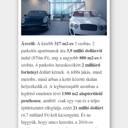
Árcetli:
317 m2-es
A kisebb
3 szobás, 2
3,9 millió dollárról
parkolós apartmanok ára
880 m2-es
indul (870m Ft), míg a nagyobb
6
2 milliárd
szobás, 4 parkolós luxuskecókért
forintnyi
dollárt kérnek. A többi lakás, mind
méretbe, mind árban a kettő közötti skálán
helyezkedik el. A legburzsujabb azonban a
1300 m2 alapterületű
legfelső emeleten lévő
penthouse
, amiből csak egy van és a teljes
21 millió dollárt
épületszintet elfoglalja, ezért
(4,7 milliárd Ft) kell kicsengetni. És ne
higgyük, hogy nincs kereslet, a 2016-os