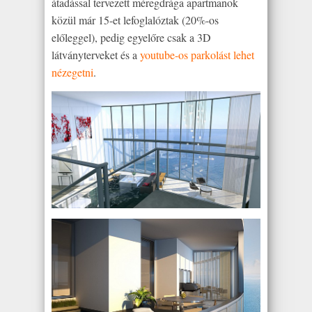
átadással tervezett méregdrága apartmanok
közül már 15-et lefoglalóztak (20%-os
előleggel), pedig egyelőre csak a 3D
látványterveket és a
youtube-os parkolást lehet
nézegetni
.