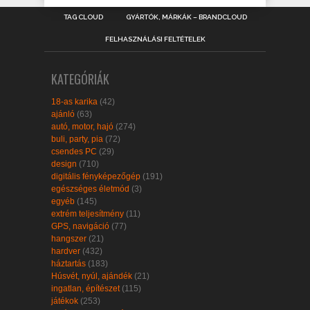
TAG CLOUD
GYÁRTÓK, MÁRKÁK – BRANDCLOUD
FELHASZNÁLÁSI FELTÉTELEK
KATEGÓRIÁK
18-as karika
(42)
ajánló
(63)
autó, motor, hajó
(274)
buli, party, pia
(72)
csendes PC
(29)
design
(710)
digitális fényképezőgép
(191)
egészséges életmód
(3)
egyéb
(145)
extrém teljesítmény
(11)
GPS, navigáció
(77)
hangszer
(21)
hardver
(432)
háztartás
(183)
Húsvét, nyúl, ajándék
(21)
ingatlan, építészet
(115)
játékok
(253)