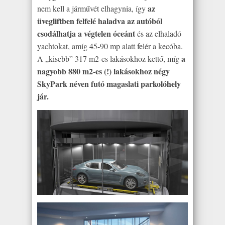
az
nem kell a járművét elhagynia, így
üvegliftben felfelé haladva az autóból
csodálhatja a végtelen óceánt
és az elhaladó
yachtokat, amíg 45-90 mp alatt felér a kecóba.
a
A „kisebb” 317 m2-es lakásokhoz kettő, míg
nagyobb 880 m2-es (!) lakásokhoz négy
SkyPark néven futó magaslati parkolóhely
jár.