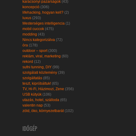
karácsonyi pazarságok
(43)
koncepció
(306)
lifehacking, hogyan kell?
(2)
luxus
(293)
Mesterséges intelligencia
(1)
mobil cuccok
(475)
modding
(43)
Nincs kategorizálva
(72)
óra
(178)
outdoor – sport
(300)
reklám, viral, marketing
(60)
rekord
(12)
sufni tunning, DIY
(99)
szolgálati közlemény
(39)
szolgáltatás
(85)
teszt, kipróbáltuk!
(65)
TV, Hi-Fi, Házimozi, Zene
(356)
USB kütyük
(106)
utazás, hotel, szálloda
(65)
valentin nap
(53)
zöld, öko, környezetbarát
(102)
IDŐGÉP