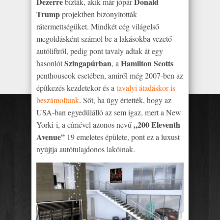
Dezerre
Donald
bízták, akik már jópár
Trump
projektben bizonyították
rátermettségüket. Mindkét cég világelső
megoldásként számol be a lakásokba vezető
autóliftről, pedig pont tavaly adtak át egy
Szingapúrban
Hamilton Scotts
hasonlót
, a
penthouseok esetében, amiről még 2007-ben az
építkezés kezdetekor és a
tavalyi átadáskor is
beszámoltunk
. Sőt, ha úgy értették, hogy az
USA-ban egyedülálló az sem igaz, mert a New
„200 Eleventh
Yorki-i, a címével azonos nevű
Avenue”
19 emeletes épülete, pont ez a luxust
nyújtja autótulajdonos lakóinak.