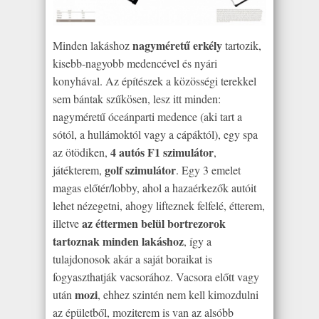
nagyméretű erkély
Minden lakáshoz
tartozik,
kisebb-nagyobb medencével és nyári
konyhával. Az építészek a közösségi terekkel
sem bántak szűkösen, lesz itt minden:
nagyméretű óceánparti medence (aki tart a
sótól, a hullámoktól vagy a cápáktól), egy spa
4 autós F1 szimulátor
az ötödiken,
,
golf szimulátor
játékterem,
. Egy 3 emelet
magas előtér/lobby, ahol a hazaérkezők autóit
lehet nézegetni, ahogy lifteznek felfelé, étterem,
az éttermen belül bortrezorok
illetve
tartoznak minden lakáshoz
, így a
tulajdonosok akár a saját boraikat is
fogyaszthatják vacsorához. Vacsora előtt vagy
mozi
után
, ehhez szintén nem kell kimozdulni
az épületből, moziterem is van az alsóbb