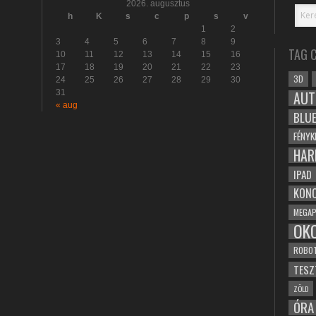
2026. augusztus
h
K
s
c
p
s
v
1
2
3
4
5
6
7
8
9
TAG 
10
11
12
13
14
15
16
17
18
19
20
21
22
23
3D
24
25
26
27
28
29
30
31
AUT
« aug
BLU
FÉNYK
HAR
IPAD
KONC
MEGAP
OK
ROBO
TESZ
ZÖLD
ÓRA