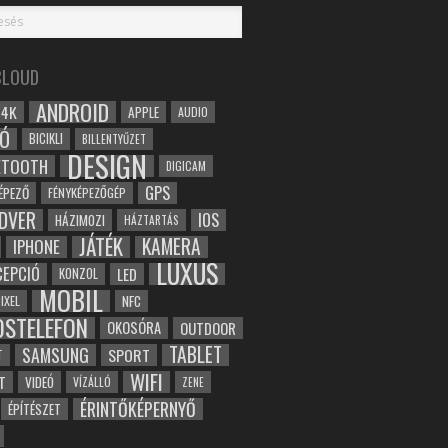
CLOUD
ANDROID
4K
APPLE
AUDIO
Ó
BICIKLI
BILLENTYŰZET
DESIGN
ETOOTH
DIGICAM
GPS
ÉPEZŐ
FÉNYKÉPEZŐGÉP
DVER
IOS
HÁZIMOZI
HÁZTARTÁS
JÁTÉK
KAMERA
IPHONE
LUXUS
EPCIÓ
LED
KONZOL
MOBIL
NFC
IXEL
OSTELEFON
OKOSÓRA
OUTDOOR
TABLET
SAMSUNG
SPORT
T
WIFI
T
VIDEÓ
VÍZÁLLÓ
ZENE
ÉRINTŐKÉPERNYŐ
ÉPÍTÉSZET