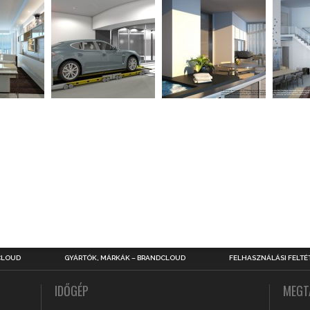
CLOUD
GYÁRTÓK, MÁRKÁK – BRANDCLOUD
FELHASZNÁLÁSI FELTÉ
IDŐGÉP
MEGT