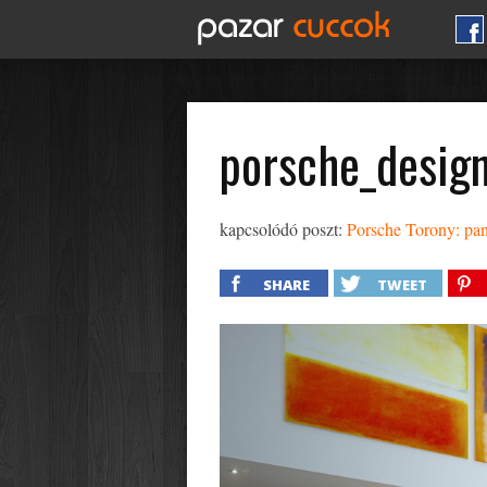
porsche_desig
kapcsolódó poszt:
Porsche Torony: pano
SHARE
TWEET