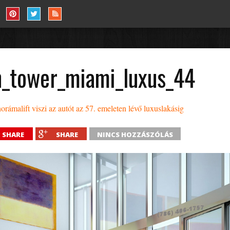
n_tower_miami_luxus_44
rámalift viszi az autót az 57. emeleten lévő luxuslakásig
SHARE
SHARE
NINCS HOZZÁSZÓLÁS