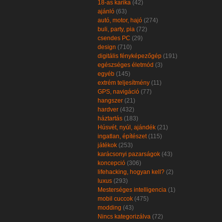
18-as karika
(42)
ajánló
(63)
autó, motor, hajó
(274)
buli, party, pia
(72)
csendes PC
(29)
design
(710)
digitális fényképezőgép
(191)
egészséges életmód
(3)
egyéb
(145)
extrém teljesítmény
(11)
GPS, navigáció
(77)
hangszer
(21)
hardver
(432)
háztartás
(183)
Húsvét, nyúl, ajándék
(21)
ingatlan, építészet
(115)
játékok
(253)
karácsonyi pazarságok
(43)
koncepció
(306)
lifehacking, hogyan kell?
(2)
luxus
(293)
Mesterséges intelligencia
(1)
mobil cuccok
(475)
modding
(43)
Nincs kategorizálva
(72)