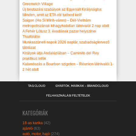
Greenwich Village
Új beutazási szabályok az Egyesült Királyságba:
Minden, amit az ETA-ról tudnod kell!
Saigon (Ho Si Minh-város) – Dél-Vietnám
metropoliszának kihagyhatatlan látnivalói 2 nap alatt
A Fehér Lótusz 3. évadának pazar helyszínei
Thaiföldön
Munkaszüneti napok 2026 naptár, szabadságtervező
táblázat
Királyok útja Andalúziában – Caminito del Rey
praktikus infók
Kalandozás a Bourbon szigeten – Réunion látnivalói 1-
2 hét alatt
TAG CLOUD
GYÁRTÓK, MÁRKÁK – BRANDCLOUD
FELHASZNÁLÁSI FELTÉTELEK
KATEGÓRIÁK
18-as karika
(42)
ajánló
(63)
autó, motor, hajó
(274)