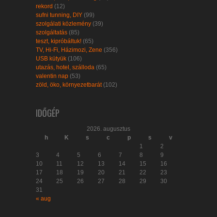
rekord
(12)
sufni tunning, DIY
(99)
szolgálati közlemény
(39)
szolgáltatás
(85)
teszt, kipróbáltuk!
(65)
TV, Hi-Fi, Házimozi, Zene
(356)
USB kütyük
(106)
utazás, hotel, szálloda
(65)
valentin nap
(53)
zöld, öko, környezetbarát
(102)
IDŐGÉP
2026. augusztus
h
K
s
c
p
s
v
1
2
3
4
5
6
7
8
9
10
11
12
13
14
15
16
17
18
19
20
21
22
23
24
25
26
27
28
29
30
31
« aug