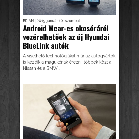
BRIAN
| 2015. január 10. szombat
Android Wear-es okosóráról
vezérelhetőek az új Hyundai
BlueLink autók
A viselhető technológiákat már az autógyártók
is kezdik a magukénak érezni, többek közt a
Nissan és a BMW...