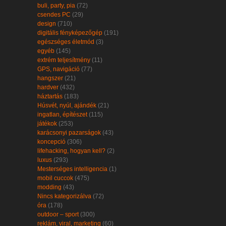
buli, party, pia
(72)
csendes PC
(29)
design
(710)
digitális fényképezőgép
(191)
egészséges életmód
(3)
egyéb
(145)
extrém teljesítmény
(11)
GPS, navigáció
(77)
hangszer
(21)
hardver
(432)
háztartás
(183)
Húsvét, nyúl, ajándék
(21)
ingatlan, építészet
(115)
játékok
(253)
karácsonyi pazarságok
(43)
koncepció
(306)
lifehacking, hogyan kell?
(2)
luxus
(293)
Mesterséges intelligencia
(1)
mobil cuccok
(475)
modding
(43)
Nincs kategorizálva
(72)
óra
(178)
outdoor – sport
(300)
reklám, viral, marketing
(60)