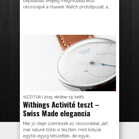
bepillantás erejéig megmutatta első
okosórájuk a Huawei Watch prototípusát, a...
VIZZITOR
| 2015. október 19. hétfő
Withings Activité teszt –
Swiss Made elegancia
Már jó ideje szemezek az okosórákkal, járt
már nálunk több is teszten, mint kütyük
egytől-egyig tetszettek, de egyik...