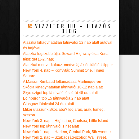
VIZZITOR.HU – UTAZÓS
BLOG
Alaszka kihagyhatatlan látnivalói 12 nap alatt autóval
és hajóval
Alaszka legszebb útja: Seward Highway és a Kenai-
félsziget (1-2. nap)
Alaszkai medve-kalauz: medvefajták és túlélési tippek
New York 4. nap – Könyvtár, Summit One, Times
Square
A Maison Rimbaud feltámadása Martinique-en
Skócia kihagyhatatlan látnivalói 10-12 nap alatt
Skye sziget top látnivalói és túrái 48 óra alatt
Edinburgh top 15 látnivalója 2 nap alatt
Glasgow látnivalói 24 óra alatt
Mikor utazzunk Skóciába? Időjárás, árak, tömeg,
szezon
New York 3. nap – High Line, Chelsea, Little Island
New York top látnivalói 1 hét alatt
New York 1. nap – Harlem, Central Park, 5th Avenue
New York 2. nap – Szabadság-szobor, Wall street,