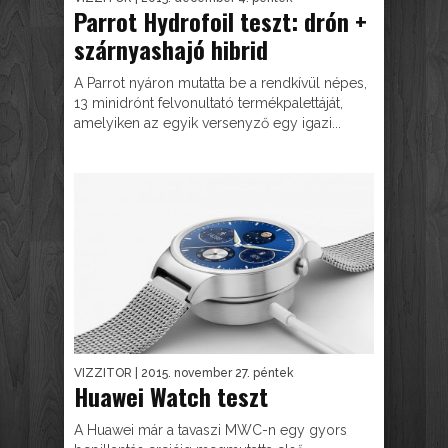
Parrot Hydrofoil teszt: drón +
szárnyashajó hibrid
A Parrot nyáron mutatta be a rendkívül népes,
13 minidrónt felvonultató termékpalettáját,
amelyiken az egyik versenyző egy igazi...
VIZZITOR
| 2015. november 27. péntek
Huawei Watch teszt
A Huawei már a tavaszi MWC-n egy gyors