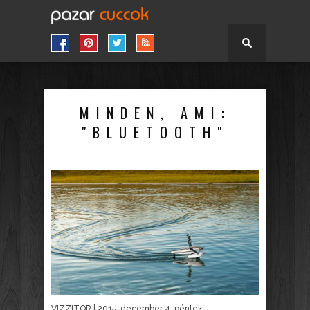
MINDEN, AMI:
"BLUETOOTH"
VIZZITOR
| 2015. december 4. péntek