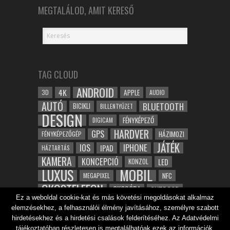
MEGTALÁLOD, AMIT KERESŐ
TAG CLOUD
ANDROID
4K
APPLE
3D
AUDIO
AUTÓ
BLUETOOTH
BICIKLI
BILLENTYŰZET
DESIGN
FÉNYKÉPEZŐ
DIGICAM
HARDVER
GPS
FÉNYKÉPEZŐGÉP
HÁZIMOZI
JÁTÉK
IOS
IPHONE
IPAD
HÁZTARTÁS
KAMERA
KONCEPCIÓ
LED
KONZOL
LUXUS
MOBIL
NFC
MEGAPIXEL
OKOSTELEFON
OKOSÓRA
OUTDOOR
Ez a weboldal cookie-kat és más követési megoldásokat alkalmaz
TABLET
SAMSUNG
SPORT
ROBOT
elemzésekhez, a felhasználói élmény javításához, személyre szabott
WIFI
TESZT
VIDEÓ
VÍZÁLLÓ
ZENE
ZÖLD
hirdetésekhez és a hirdetési csalások felderítéséhez. Az Adatvédelmi
tájékoztatóban részletesen is megtalálhatóak ezek az információk.