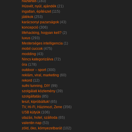
háztartás
(183)
Húsvét, nyúl, ajándék
(21)
ingatlan, építészet
(115)
játékok
(253)
karácsonyi pazarságok
(43)
koncepció
(306)
lifehacking, hogyan kell?
(2)
luxus
(293)
Mesterséges intelligencia
(1)
mobil cuccok
(475)
modding
(43)
Nincs kategorizálva
(72)
óra
(178)
outdoor – sport
(300)
reklám, viral, marketing
(60)
rekord
(12)
sufni tunning, DIY
(99)
szolgálati közlemény
(39)
szolgáltatás
(85)
teszt, kipróbáltuk!
(65)
TV, Hi-Fi, Házimozi, Zene
(356)
USB kütyük
(106)
utazás, hotel, szálloda
(65)
valentin nap
(53)
zöld, öko, környezetbarát
(102)