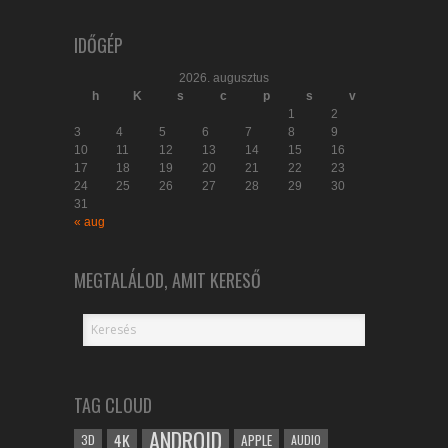
IDŐGÉP
2026. augusztus
h
K
s
c
p
s
v
1
2
3
4
5
6
7
8
9
10
11
12
13
14
15
16
17
18
19
20
21
22
23
24
25
26
27
28
29
30
31
« aug
MEGTALÁLOD, AMIT KERESŐ
TAG CLOUD
ANDROID
4K
APPLE
3D
AUDIO