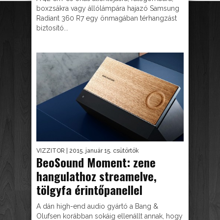
boxzsákra vagy állólámpára hajazó Samsung
Radiant 360 R7 egy önmagában térhangzást
biztosító...
VIZZITOR
| 2015. január 15. csütörtök
BeoSound Moment: zene
hangulathoz streamelve,
tölgyfa érintőpanellel
A dán high-end audio gyártó a Bang &
Olufsen korábban sokáig ellenállt annak, hogy