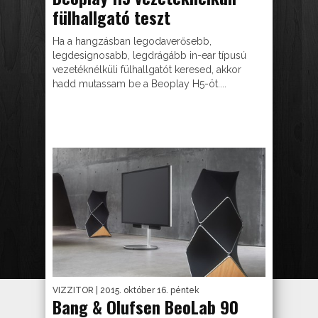
fülhallgató teszt
Ha a hangzásban legodaverősebb,
legdesignosabb, legdrágább in-ear típusú
vezetéknélküli fülhallgatót keresed, akkor
hadd mutassam be a Beoplay H5-öt....
VIZZITOR
| 2015. október 16. péntek
Bang & Olufsen BeoLab 90