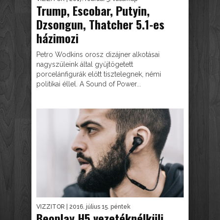
Trump, Escobar, Putyin,
Dzsongun, Thatcher 5.1-es
házimozi
Petro Wodkins orosz dizájner alkotásai
nagyszüleink által gyűjtögetett
porcelánfigurák előtt tisztelegnek, némi
politikai éllel. A Sound of Power...
VIZZITOR
| 2016. július 15. péntek
Beoplay H5 vezetéknélküli