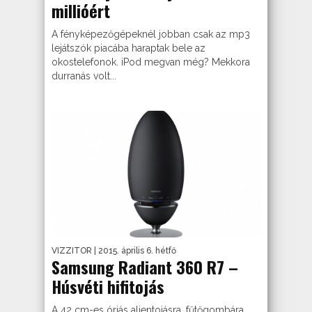
millióért
A fényképezőgépeknél jobban csak az mp3
lejátszók piacába haraptak bele az
okostelefonok. iPod megvan még? Mekkora
durranás volt...
VIZZITOR
| 2015. április 6. hétfő
Samsung Radiant 360 R7 –
Húsvéti hifitojás
A 42 cm-es óriás alientojásra, fűtőgombára,