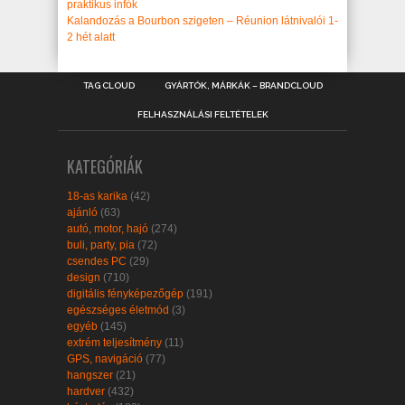
praktikus infók
Kalandozás a Bourbon szigeten – Réunion látnivalói 1-
2 hét alatt
TAG CLOUD
GYÁRTÓK, MÁRKÁK – BRANDCLOUD
FELHASZNÁLÁSI FELTÉTELEK
KATEGÓRIÁK
18-as karika
(42)
ajánló
(63)
autó, motor, hajó
(274)
buli, party, pia
(72)
csendes PC
(29)
design
(710)
digitális fényképezőgép
(191)
egészséges életmód
(3)
egyéb
(145)
extrém teljesítmény
(11)
GPS, navigáció
(77)
hangszer
(21)
hardver
(432)