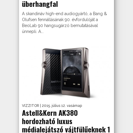
überhangfal
A skandináv high-end audiogyártó, a Bang &
Olufsen fennállásának 90. évfordulóját a
BeoLab 90 hangsugárzó bemutatásával
ünnepli. A...
VIZZITOR
| 2015. július 12. vasárnap
Astell&Kern AK380
hordozható luxus
médialejátszó vájtfülűeknek 1