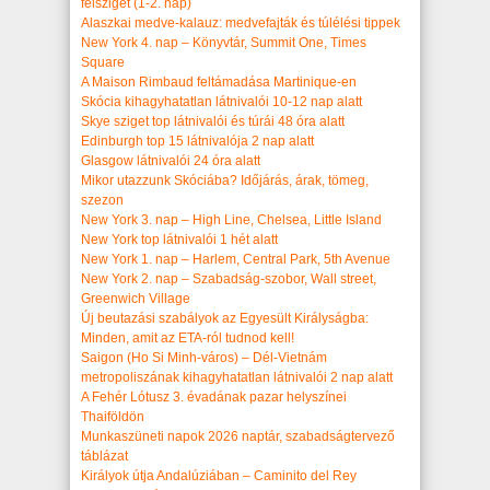
félsziget (1-2. nap)
Alaszkai medve-kalauz: medvefajták és túlélési tippek
New York 4. nap – Könyvtár, Summit One, Times
Square
A Maison Rimbaud feltámadása Martinique-en
Skócia kihagyhatatlan látnivalói 10-12 nap alatt
Skye sziget top látnivalói és túrái 48 óra alatt
Edinburgh top 15 látnivalója 2 nap alatt
Glasgow látnivalói 24 óra alatt
Mikor utazzunk Skóciába? Időjárás, árak, tömeg,
szezon
New York 3. nap – High Line, Chelsea, Little Island
New York top látnivalói 1 hét alatt
New York 1. nap – Harlem, Central Park, 5th Avenue
New York 2. nap – Szabadság-szobor, Wall street,
Greenwich Village
Új beutazási szabályok az Egyesült Királyságba:
Minden, amit az ETA-ról tudnod kell!
Saigon (Ho Si Minh-város) – Dél-Vietnám
metropoliszának kihagyhatatlan látnivalói 2 nap alatt
A Fehér Lótusz 3. évadának pazar helyszínei
Thaiföldön
Munkaszüneti napok 2026 naptár, szabadságtervező
táblázat
Királyok útja Andalúziában – Caminito del Rey