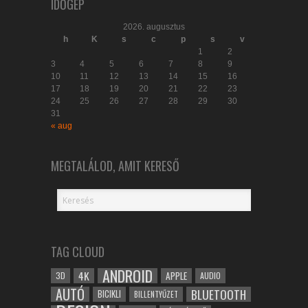
IDŐGÉP
2026. augusztus
h
K
s
c
p
s
v
1
2
3
4
5
6
7
8
9
10
11
12
13
14
15
16
17
18
19
20
21
22
23
24
25
26
27
28
29
30
31
« aug
MEGTALÁLOD, AMIT KERESŐ
TAG CLOUD
ANDROID
4K
APPLE
3D
AUDIO
AUTÓ
BLUETOOTH
BICIKLI
BILLENTYŰZET