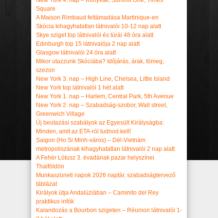
New York 4. nap – Könyvtár, Summit One, Times
Square
A Maison Rimbaud feltámadása Martinique-en
Skócia kihagyhatatlan látnivalói 10-12 nap alatt
Skye sziget top látnivalói és túrái 48 óra alatt
Edinburgh top 15 látnivalója 2 nap alatt
Glasgow látnivalói 24 óra alatt
Mikor utazzunk Skóciába? Időjárás, árak, tömeg,
szezon
New York 3. nap – High Line, Chelsea, Little Island
New York top látnivalói 1 hét alatt
New York 1. nap – Harlem, Central Park, 5th Avenue
New York 2. nap – Szabadság-szobor, Wall street,
Greenwich Village
Új beutazási szabályok az Egyesült Királyságba:
Minden, amit az ETA-ról tudnod kell!
Saigon (Ho Si Minh-város) – Dél-Vietnám
metropoliszának kihagyhatatlan látnivalói 2 nap alatt
A Fehér Lótusz 3. évadának pazar helyszínei
Thaiföldön
Munkaszüneti napok 2026 naptár, szabadságtervező
táblázat
Királyok útja Andalúziában – Caminito del Rey
praktikus infók
Kalandozás a Bourbon szigeten – Réunion látnivalói 1-