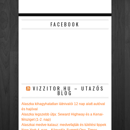
FACEBOOK
VIZZITOR.HU – UTAZÓS
BLOG
Alaszka kihagyhatatlan látnivalói 12 nap alatt autóval
és hajóval
Alaszka legszebb útja: Seward Highway és a Kenai-
félsziget (1-2. nap)
Alaszkai medve-kalauz: medvefajták és túlélési tippek