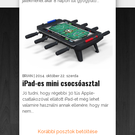
játékmenet akár 8 napon túl gyógyuló...
BRIAN
| 2014. október 22. szerda
iPad-es mini csocsóasztal
Jó tudni, hogy régebbi 30 tűs Apple-
csatlakozóval ellátott iPad-et még lehet
valamire használni annak ellenére, hogy már
nem...
Korábbi posztok betöltése