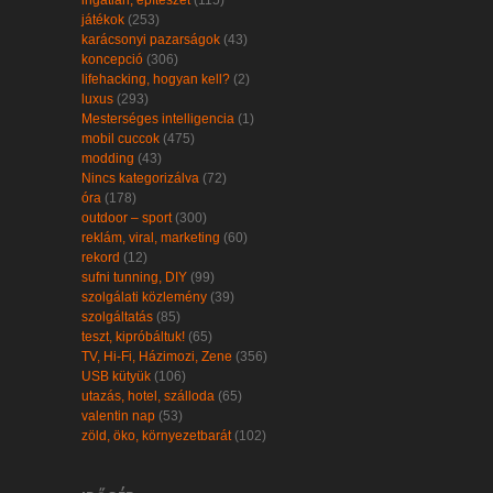
ingatlan, építészet
(115)
játékok
(253)
karácsonyi pazarságok
(43)
koncepció
(306)
lifehacking, hogyan kell?
(2)
luxus
(293)
Mesterséges intelligencia
(1)
mobil cuccok
(475)
modding
(43)
Nincs kategorizálva
(72)
óra
(178)
outdoor – sport
(300)
reklám, viral, marketing
(60)
rekord
(12)
sufni tunning, DIY
(99)
szolgálati közlemény
(39)
szolgáltatás
(85)
teszt, kipróbáltuk!
(65)
TV, Hi-Fi, Házimozi, Zene
(356)
USB kütyük
(106)
utazás, hotel, szálloda
(65)
valentin nap
(53)
zöld, öko, környezetbarát
(102)