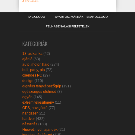
2 hét alatt
TAG CLOUD
GYÁRTÓK, MÁRKÁK – BRANDCLOUD
FELHASZNÁLÁSI FELTÉTELEK
KATEGÓRIÁK
18-as karika
(42)
ajánló
(63)
autó, motor, hajó
(274)
buli, party, pia
(72)
csendes PC
(29)
design
(710)
digitális fényképezőgép
(191)
egészséges életmód
(3)
egyéb
(145)
extrém teljesítmény
(11)
GPS, navigáció
(77)
hangszer
(21)
hardver
(432)
háztartás
(183)
Húsvét, nyúl, ajándék
(21)