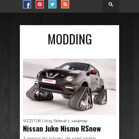
MODDING
VIZZITOR
| 2015. február 1. vasárnap
Nissan Juke Nismo RSnow
A megosztó külsejű, de azért inkább