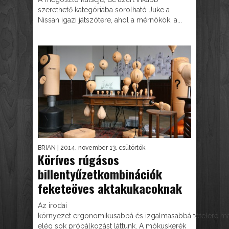
szerethető kategóriába sorolható Juke a
Nissan igazi játszótere, ahol a mérnökök, a...
BRIAN
| 2014. november 13. csütörtök
Köríves rúgásos
billentyűzetkombinációk
feketeöves aktakukacoknak
Az irodai
környezet ergonomikusabbá és izgalmasabbá tételére m
elég sok próbálkozást láttunk. A mókuskerék