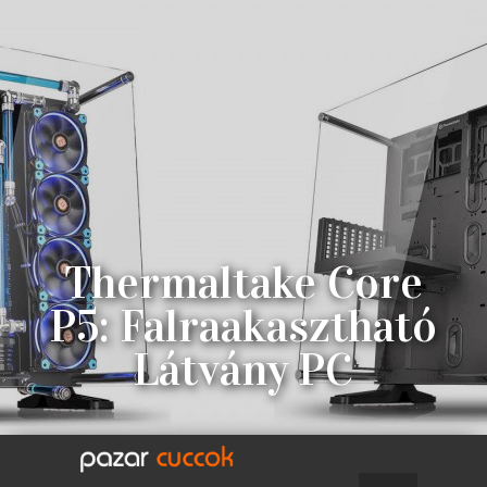
Thermaltake Core
P5: Falraakasztható
Látvány PC