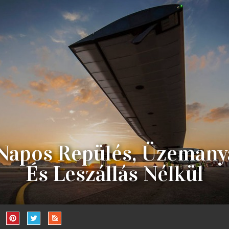
 Napos Repülés, Üzemany
És Leszállás Nélkül