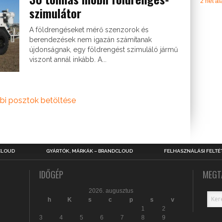
2 hét ala
szimulátor
A földrengéseket mérő szenzorok és
berendezések nem igazán számítanak
újdonságnak, egy földrengést szimuláló jármű
viszont annál inkább. A...
bi posztok betöltése
CLOUD
GYÁRTÓK, MÁRKÁK – BRANDCLOUD
FELHASZNÁLÁSI FELTÉ
IDŐGÉP
MEGT
2026. augusztus
h
K
s
c
p
s
v
1
2
3
4
5
6
7
8
9