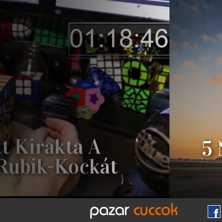
tt Kirakta A
5
 Rubik-Kockát
ZTENDERD RUBIK-KOCKÁT, AZ NEM
 VALAKITŐL, AKI NEM TÉRBELI
KATOKON EDZŐDÖTT, MOST VAN