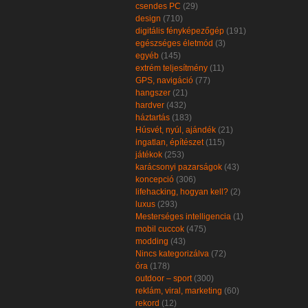
csendes PC
(29)
design
(710)
digitális fényképezőgép
(191)
egészséges életmód
(3)
egyéb
(145)
extrém teljesítmény
(11)
GPS, navigáció
(77)
hangszer
(21)
hardver
(432)
háztartás
(183)
Húsvét, nyúl, ajándék
(21)
ingatlan, építészet
(115)
játékok
(253)
karácsonyi pazarságok
(43)
koncepció
(306)
lifehacking, hogyan kell?
(2)
luxus
(293)
Mesterséges intelligencia
(1)
mobil cuccok
(475)
modding
(43)
Nincs kategorizálva
(72)
óra
(178)
outdoor – sport
(300)
reklám, viral, marketing
(60)
rekord
(12)