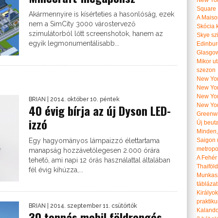
New Yor
Square
Akármennyire is kísérteties a hasonlóság, ezek
A Maiso
nem a SimCity 3000 várostervező
Skócia k
szimulátorból lőtt screenshotok, hanem az
Skye szi
egyik legmonumentálisabb...
Edinburg
Glasgow 
Mikor u
szezon
New York
New York
New Yor
BRIAN
| 2014. október 10. péntek
40 évig bírja az új Dyson LED-
New Yor
Greenwi
izzó
Új beut
Minden, 
Egy hagyományos lámpaizzó élettartama
Saigon 
metropol
manapság hozzávetőlegesen 2.000 órára
A Fehér
tehető, ami napi 12 órás használattal általában
Thaiföl
fél évig kihúzza,...
Munkasz
táblázat
Királyo
praktiku
BRIAN
| 2014. szeptember 11. csütörtök
Kalando
30 tonnás mobil földrengés-