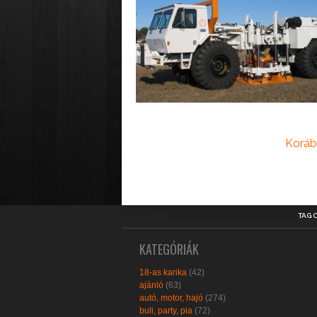
Koráb
TAG 
KATEGÓRIÁK
18-as karika
(42)
ajánló
(63)
autó, motor, hajó
(274)
buli, party, pia
(72)