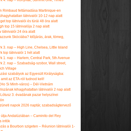
k 4. nap – Könyvtár, Summit One, Times
n Rimbaud feltámadása Martinique-en
ihagyhatatlan látnivalói 10-12 nap alatt
get top látnivalói és túrái 48 óra alatt
h top 15 látnivalója 2 nap alatt
látnivalói 24 óra alatt
tazzunk Skóciába? Időjárás, árak, tömeg,
 3. nap – High Line, Chelsea, Little Island
 top látnivalói 1 hét alatt
k 1. nap – Harlem, Central Park, 5th Avenue
k 2. nap – Szabadság-szobor, Wall street,
ch Village
azási szabályok az Egyesült Királyságba:
amit az ETA-ról tudnod kell!
(Ho Si Minh-város) – Dél-Vietnám
iszának kihagyhatatlan látnivalói 2 nap alatt
 Lótusz 3. évadának pazar helyszínei
dön
üneti napok 2026 naptár, szabadságtervező
k útja Andalúziában – Caminito del Rey
s infók
zás a Bourbon szigeten – Réunion látnivalói 1-