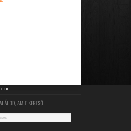
tt
TELEK
ALÁLOD, AMIT KERESŐ