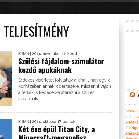
 TELJESÍTMÉNY
BRIAN
| 2014. november 11. kedd
Szülési fájdalom-szimulátor
kezdő apukáknak
Érdekes kísérletet folytattak a kínai Jinan egyik
kórházában annak kiderítésére, miszerint vajon
a férfiak is képesek-e átérezni a szülési
fájdalmakat,...
Alaszka 
és hajó
BRIAN
| 2014. október 17. péntek
Alaszka
Két éve épül Titan City, a
félszige
Alaszka
Minecraft-megapolisz