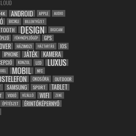
CLOUD
ANDROID
4K
APPLE
AUDIO
Ó
BICIKLI
BILLENTYŰZET
DESIGN
ETOOTH
DIGICAM
GPS
ÉPEZŐ
FÉNYKÉPEZŐGÉP
DVER
IOS
HÁZIMOZI
HÁZTARTÁS
JÁTÉK
KAMERA
IPHONE
LUXUS
EPCIÓ
LED
KONZOL
MOBIL
NFC
IXEL
OSTELEFON
OKOSÓRA
OUTDOOR
TABLET
SAMSUNG
SPORT
T
WIFI
T
VIDEÓ
VÍZÁLLÓ
ZENE
ÉRINTŐKÉPERNYŐ
ÉPÍTÉSZET