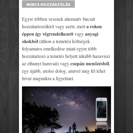
SHARE
TWEET
SHARE
SHARE
NINCS HOZZÁSZÓLÁS
Egyre többen vesznek alternatív búcsút
a rokon
hozzátartozóiktól vagy azért, mert
éppen így végrendelkezett
anyagi
vagy
okokból
(itthon a temetési költségek
folyamatos emelkedése miatt egyre több
hozzátartozó a temetés helyett inkább hazaviszi
csupán menőzésből
az elhunyt hamvait) vagy
,
egy újabb, utolsó dolog, amivel még fel lehet
hívni magunkra a figyelmet.