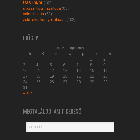
USB kütyük
(106)
utazás, hotel, szálloda
(65)
valentin nap
(53)
zöld, öko, környezetbarát
(102)
IDŐGÉP
2026. augusztus
h
K
s
c
p
s
v
1
2
3
4
5
6
7
8
9
10
11
12
13
14
15
16
17
18
19
20
21
22
23
24
25
26
27
28
29
30
31
« aug
MEGTALÁLOD, AMIT KERESŐ