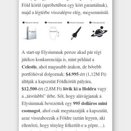
Föld körül (apróbetűben egy kört garantálnak),
majd a légtérbe visszalépve elég, megsemmisül.
A start-up Elysiumnak persze akad pár régi
játékos konkurenciája is, mint például a
Celestis
, ahol magasabb árakon, de bővebb
$4.995
portfólióval dolgoznak:
-ért (1,12M Ft)
állítják a kapszulát Földkörüli pályára,
$12.500
lövik ki a Holdra
-ért (2,8M Ft)
vagy
a „távolabbi” űrbe. Sőt, hogy alávágjanak a
995 dolláros mini
Elysiumnak bevezettek egy
csomagot
, ahol csak megutazatják a kapszulát,
azaz visszahozzák a Földre (aztán legyen, aki
ellenőrzi, hogy tényleg felkerült-e a gépre…).