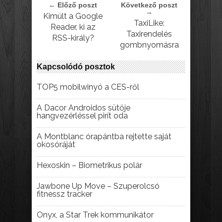
← Előző poszt
Következő poszt
→
Kimúlt a Google
TaxiLike:
Reader, ki az
Taxirendelés
RSS-király?
gombnyomásra
Kapcsolódó posztok
TOP5 mobilwinyó a CES-ről
A Dacor Androidos sütője
hangvezérléssel pirít oda
A Montblanc órapántba rejtette saját
okosóráját
Hexoskin – Biometrikus polár
Jawbone Up Move – Szuperolcsó
fitnessz tracker
Onyx, a Star Trek kommunikátor