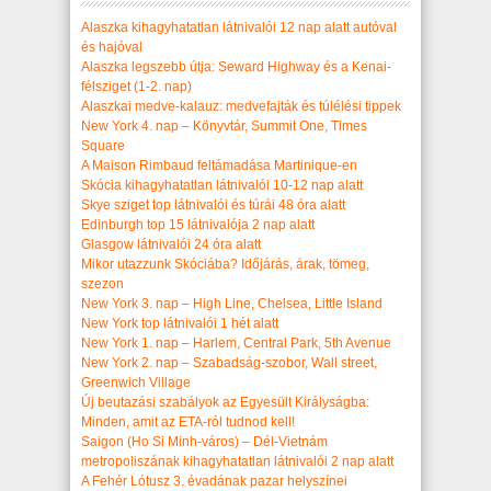
Alaszka kihagyhatatlan látnivalói 12 nap alatt autóval
és hajóval
Alaszka legszebb útja: Seward Highway és a Kenai-
félsziget (1-2. nap)
Alaszkai medve-kalauz: medvefajták és túlélési tippek
New York 4. nap – Könyvtár, Summit One, Times
Square
A Maison Rimbaud feltámadása Martinique-en
Skócia kihagyhatatlan látnivalói 10-12 nap alatt
Skye sziget top látnivalói és túrái 48 óra alatt
Edinburgh top 15 látnivalója 2 nap alatt
Glasgow látnivalói 24 óra alatt
Mikor utazzunk Skóciába? Időjárás, árak, tömeg,
szezon
New York 3. nap – High Line, Chelsea, Little Island
New York top látnivalói 1 hét alatt
New York 1. nap – Harlem, Central Park, 5th Avenue
New York 2. nap – Szabadság-szobor, Wall street,
Greenwich Village
Új beutazási szabályok az Egyesült Királyságba:
Minden, amit az ETA-ról tudnod kell!
Saigon (Ho Si Minh-város) – Dél-Vietnám
metropoliszának kihagyhatatlan látnivalói 2 nap alatt
A Fehér Lótusz 3. évadának pazar helyszínei