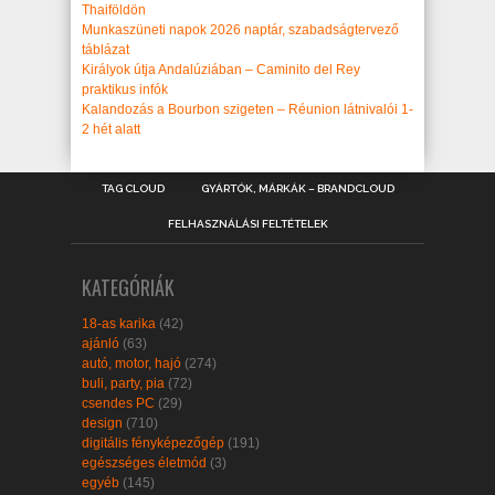
Thaiföldön
Munkaszüneti napok 2026 naptár, szabadságtervező
táblázat
Királyok útja Andalúziában – Caminito del Rey
praktikus infók
Kalandozás a Bourbon szigeten – Réunion látnivalói 1-
2 hét alatt
TAG CLOUD
GYÁRTÓK, MÁRKÁK – BRANDCLOUD
FELHASZNÁLÁSI FELTÉTELEK
KATEGÓRIÁK
18-as karika
(42)
ajánló
(63)
autó, motor, hajó
(274)
buli, party, pia
(72)
csendes PC
(29)
design
(710)
digitális fényképezőgép
(191)
egészséges életmód
(3)
egyéb
(145)