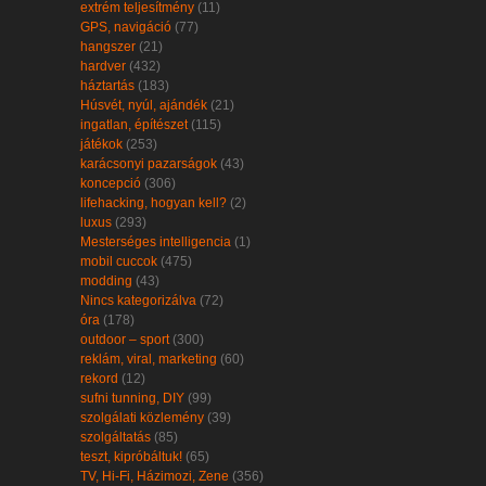
extrém teljesítmény
(11)
GPS, navigáció
(77)
hangszer
(21)
hardver
(432)
háztartás
(183)
Húsvét, nyúl, ajándék
(21)
ingatlan, építészet
(115)
játékok
(253)
karácsonyi pazarságok
(43)
koncepció
(306)
lifehacking, hogyan kell?
(2)
luxus
(293)
Mesterséges intelligencia
(1)
mobil cuccok
(475)
modding
(43)
Nincs kategorizálva
(72)
óra
(178)
outdoor – sport
(300)
reklám, viral, marketing
(60)
rekord
(12)
sufni tunning, DIY
(99)
szolgálati közlemény
(39)
szolgáltatás
(85)
teszt, kipróbáltuk!
(65)
TV, Hi-Fi, Házimozi, Zene
(356)