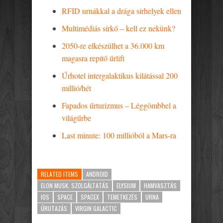
RFID urnákkal a drága sírhelyek ellen
Multimédiás sírkő – kell ez nekünk?
2050-re elkészülhet a 36.000 km
magasra repítő űrlift
Űrhotel intergalaktikus kilátással 200
millió/hét
Fapados űrturizmus – Léggömbbel a
világűrbe
Last minute: 100 millióból a Mars-ra
RELATED ITEMS
ANDROID
ELON MUSK. SZOLGÁLTATÁS
ELYSIUM
HAMVASZTÁS
IOS
SPACE
SPACEX
TEMETKEZÉS
URNA
ŰRUTAZÁS
VIRGIN GALACTIC