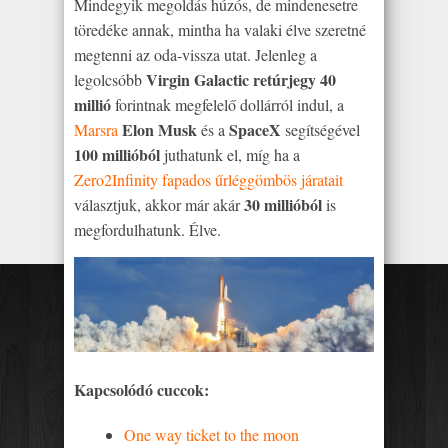
Mindegyik megoldás húzós, de mindenesetre
töredéke annak, mintha ha valaki élve szeretné
megtenni az oda-vissza utat. Jelenleg a
Virgin Galactic retúrjegy 40
legolcsóbb
millió
forintnak megfelelő dollárról indul, a
Elon Musk
SpaceX
Marsra
és a
segítségével
100 millióból
juthatunk el, míg ha a
Zero2Infinity fapados űrléggömbös járatait
30 millióból
választjuk, akkor már akár
is
megfordulhatunk. Élve.
Kapcsolódó cuccok:
One way ticket to the moon