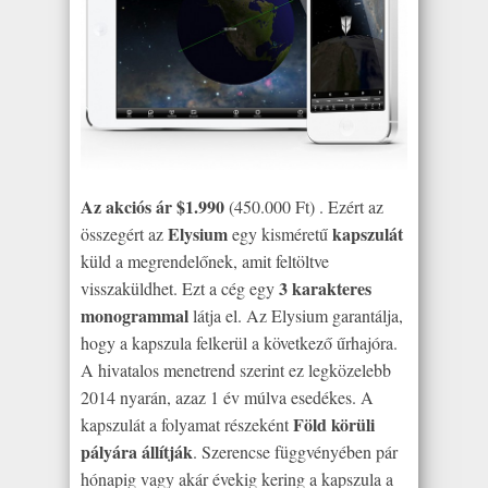
Az akciós ár $1.990
(450.000 Ft) . Ezért az
Elysium
kapszulát
összegért az
egy kisméretű
küld a megrendelőnek, amit feltöltve
3 karakteres
visszaküldhet. Ezt a cég egy
monogrammal
látja el. Az Elysium garantálja,
hogy a kapszula felkerül a következő űrhajóra.
A hivatalos menetrend szerint ez legközelebb
2014 nyarán, azaz 1 év múlva esedékes. A
Föld körüli
kapszulát a folyamat részeként
pályára állítják
. Szerencse függvényében pár
hónapig vagy akár évekig kering a kapszula a