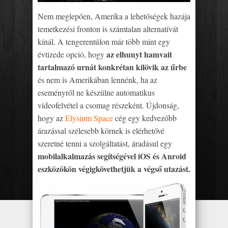
Nem meglepően, Amerika a lehetőségek hazája
temetkezési fronton is számtalan alternatívát
kínál. A tengerentúlon már több mint egy
az elhunyt hamvait
évtizede opció, hogy
tartalmazó urnát konkrétan kilövik az űrbe
és nem is Amerikában lennénk, ha az
eseményről ne készülne automatikus
videofelvétel a csomag részeként. Újdonság,
hogy az
Elysium Space
cég egy kedvezőbb
árazással szélesebb körnek is elérhetővé
szeretné tenni a szolgáltatást, áradásul egy
mobilalkalmazás segítségével iOS és Anroid
eszközökön végigkövethetjük a végső utazást.