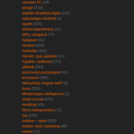
csendes PC
(29)
design
(710)
digitális fényképezőgép
(191)
egészséges életmód
(3)
egyéb
(145)
extrém teljesítmény
(11)
GPS, navigáció
(77)
hangszer
(21)
hardver
(432)
háztartás
(183)
Húsvét, nyúl, ajándék
(21)
ingatlan, építészet
(115)
játékok
(253)
karácsonyi pazarságok
(43)
koncepció
(306)
lifehacking, hogyan kell?
(2)
luxus
(293)
Mesterséges intelligencia
(1)
mobil cuccok
(475)
modding
(43)
Nincs kategorizálva
(72)
óra
(178)
outdoor – sport
(300)
reklám, viral, marketing
(60)
rekord
(12)