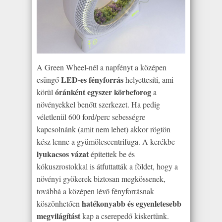
A Green Wheel-nél a napfényt a középen
LED-es fényforrás
csüngő
helyettesíti, ami
óránként egyszer körbeforog
körül
a
növényekkel benőtt szerkezet. Ha pedig
véletlenül 600 ford/perc sebességre
kapcsolnánk (amit nem lehet) akkor rögtön
kész lenne a gyümölcscentrifuga. A kerékbe
lyukacsos vázat
építettek be és
kókuszrostokkal is átfuttatták a földet, hogy a
növényi gyökerek biztosan megkössenek,
továbbá a középen lévő fényforrásnak
hatékonyabb és egyenletesebb
köszönhetően
megvilágítást
kap a cserepedő kiskertünk.