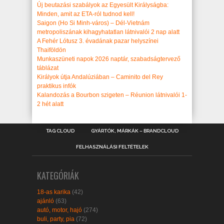
Új beutazási szabályok az Egyesült Királyságba:
Minden, amit az ETA-ról tudnod kell!
Saigon (Ho Si Minh-város) – Dél-Vietnám
metropoliszának kihagyhatatlan látnivalói 2 nap alatt
A Fehér Lótusz 3. évadának pazar helyszínei
Thaiföldön
Munkaszüneti napok 2026 naptár, szabadságtervező
táblázat
Királyok útja Andalúziában – Caminito del Rey
praktikus infók
Kalandozás a Bourbon szigeten – Réunion látnivalói 1-
2 hét alatt
TAG CLOUD
GYÁRTÓK, MÁRKÁK – BRANDCLOUD
FELHASZNÁLÁSI FELTÉTELEK
KATEGÓRIÁK
18-as karika
(42)
ajánló
(63)
autó, motor, hajó
(274)
buli, party, pia
(72)