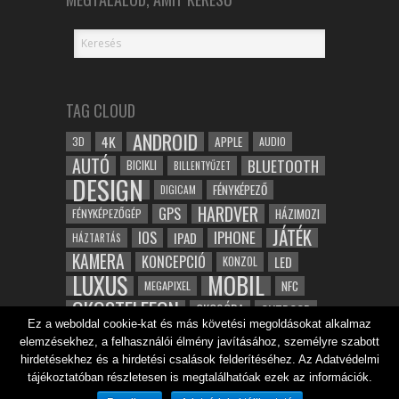
TAG CLOUD
ANDROID
4K
APPLE
3D
AUDIO
AUTÓ
BLUETOOTH
BICIKLI
BILLENTYŰZET
DESIGN
FÉNYKÉPEZŐ
DIGICAM
HARDVER
GPS
FÉNYKÉPEZŐGÉP
HÁZIMOZI
JÁTÉK
IOS
IPHONE
IPAD
HÁZTARTÁS
KAMERA
KONCEPCIÓ
LED
KONZOL
LUXUS
MOBIL
NFC
MEGAPIXEL
OKOSTELEFON
OKOSÓRA
OUTDOOR
Ez a weboldal cookie-kat és más követési megoldásokat alkalmaz
TABLET
SAMSUNG
SPORT
ROBOT
elemzésekhez, a felhasználói élmény javításához, személyre szabott
WIFI
TESZT
VIDEÓ
VÍZÁLLÓ
ZENE
ZÖLD
hirdetésekhez és a hirdetési csalások felderítéséhez. Az Adatvédelmi
ÓRA
ÉRINTŐKÉPERNYŐ
tájékoztatóban részletesen is megtalálhatóak ezek az információk.
ÉPÍTÉSZET