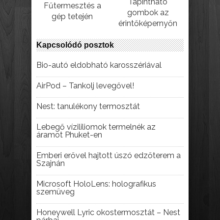
Tapintható
Fűtermesztés a
gombok az
gép tetején
érintőképernyőn
Kapcsolódó posztok
Bio-autó eldobható karosszériával
AirPod – Tankolj levegővel!
Nest: tanulékony termosztát
Lebegő vízililiomok termelnék az
áramot Phuket-en
Emberi erővel hajtott úszó edzőterem a
Szajnán
Microsoft HoloLens: holografikus
szemüveg
Honeywell Lyric okostermosztát – Nest