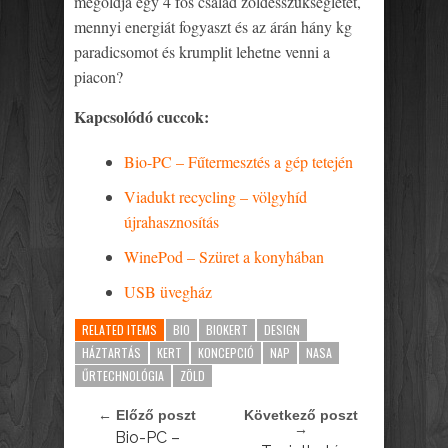
megoldja egy 4 fős család zöldésszükségletét,
mennyi energiát fogyaszt és az árán hány kg
paradicsomot és krumplit lehetne venni a
piacon?
Kapcsolódó cuccok:
Bio-PC – Fűtermesztés a gép tetején
Viadukt recycling – völgyhíd
újrahasznosítás
WinePod – Szüret a konyhában
USB üvegház
RELATED ITEMS
BIO
BIOKERT
DESIGN
HÁZTARTÁS
KERT
KONCEPCIÓ
NAP
NASA
ŰRTECHNOLÓGIA
ZÖLD
← Előző poszt
Következő poszt
→
Bio-PC –