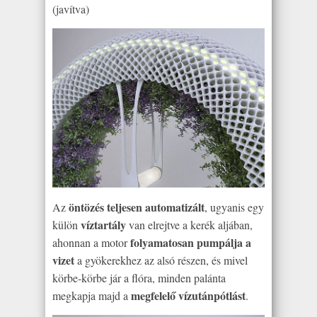
(javítva)
öntözés teljesen automatizált
Az
, ugyanis egy
víztartály
külön
van elrejtve a kerék aljában,
folyamatosan pumpálja a
ahonnan a motor
vizet
a gyökerekhez az alsó részen, és mivel
körbe-körbe jár a flóra, minden palánta
megfelelő vízutánpótlást
megkapja majd a
.