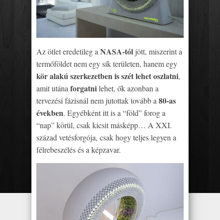
NASA-tól
Az ötlet eredetileg a
jött, miszerint a
termőföldet nem egy sík területen, hanem egy
kör alakú szerkezetben is szét lehet oszlatni
,
forgatni
amit utána
lehet, ők azonban a
80-as
tervezési fázisnál nem jutottak tovább a
években
. Egyébként itt is a “föld” forog a
“nap” körül, csak kicsit másképp… A XXI.
század vetésforgója, csak hogy teljes legyen a
félrebeszélés és a képzavar.