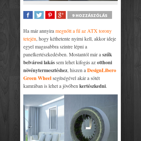
9 HOZZÁSZÓLÁS
SHARE
TWEET
SHARE
SHARE
Ha már annyira
megnőtt a fű az ATX torony
tetején
, hogy kéthetente nyírni kell, akkor ideje
egyel magasabbra szintre lépni a
szűk
panelkertészkedésben. Mostantól már a
belvárosi lakás
otthoni
sem lehet kifogás az
növénytermesztéshez
DesignLibero
, hiszen a
Green Wheel
segítségével akár a sötét
kertészkedni
kamrában is lehet a jövőben
.