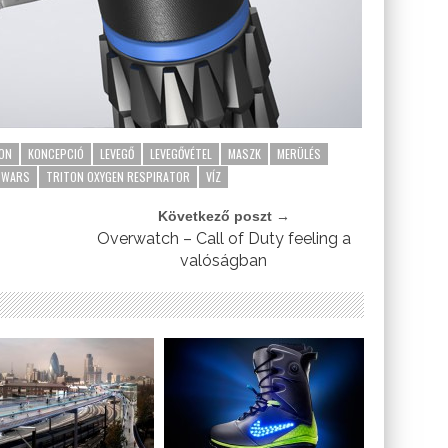
EON
KONCEPCIÓ
LEVEGŐ
LEVEGŐVÉTEL
MASZK
MERÜLÉS
 WARS
TRITON OXYGEN RESPIRATOR
VÍZ
Következő poszt →
Overwatch – Call of Duty feeling a
valóságban