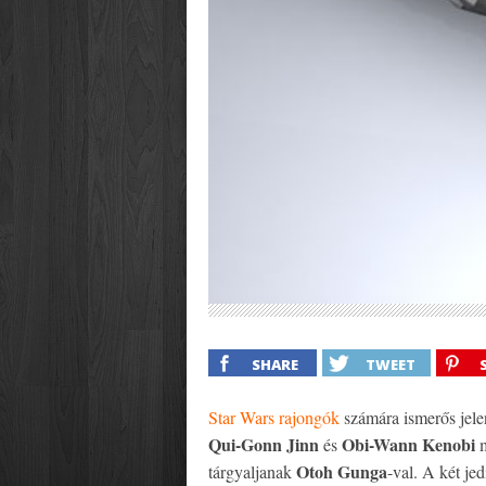
SHARE
TWEET
Star Wars rajongók
számára ismerős jele
Qui-Gonn Jinn
Obi-Wann Kenobi
és
m
Otoh Gunga
tárgyaljanak
-val. A két jed