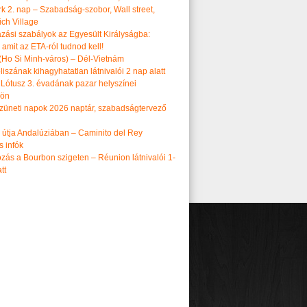
k 2. nap – Szabadság-szobor, Wall street,
ch Village
azási szabályok az Egyesült Királyságba:
amit az ETA-ról tudnod kell!
(Ho Si Minh-város) – Dél-Vietnám
iszának kihagyhatatlan látnivalói 2 nap alatt
 Lótusz 3. évadának pazar helyszínei
dön
üneti napok 2026 naptár, szabadságtervező
k útja Andalúziában – Caminito del Rey
s infók
zás a Bourbon szigeten – Réunion látnivalói 1-
tt