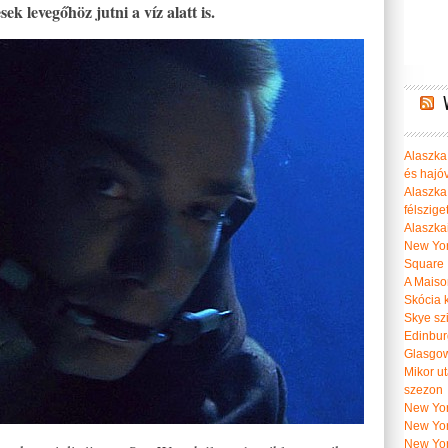
ek levegőhöz jutni a víz alatt is.
Alaszka 
és hajó
Alaszka
félszige
Alaszka
New Yor
Square
A Maiso
Skócia k
Skye szi
Edinburg
Glasgow 
Mikor u
szezon
New York
New York
New Yor