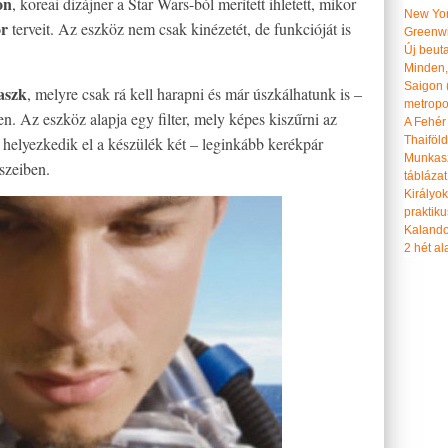
on
, koreai dizájner a Star Wars-ból merített ihletett, mikor
New Yor
or
terveit. Az eszköz nem csak kinézetét, de funkcióját is
Greenwi
Új beut
Minden, 
Saigon 
aszk
, melyre csak rá kell harapni és már úszkálhatunk is –
metropol
n. Az eszköz alapja egy filter, mely képes kiszűrni az
A Fehér
 helyezkedik el a készülék két – leginkább kerékpár
Thaiföl
Munkasz
észeiben.
táblázat
Királyo
praktiku
Kalando
2 hét ala