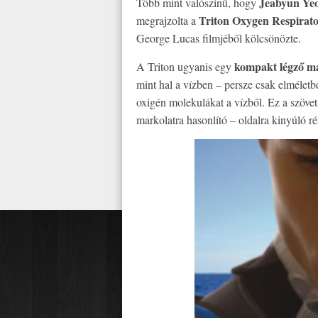
Jeabyun Ye
Több mint valószínű, hogy
Triton Oxygen Respirat
megrajzolta a
George Lucas filmjéből kölcsönözte.
kompakt légző m
A Triton ugyanis egy
mint hal a vízben – persze csak elméletbe
oxigén molekulákat a vízből. Ez a szövet
markolatra hasonlító – oldalra kinyúló r