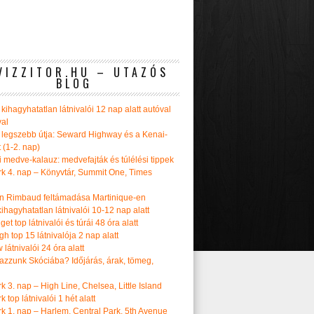
VIZZITOR.HU – UTAZÓS
BLOG
kihagyhatatlan látnivalói 12 nap alatt autóval
val
 legszebb útja: Seward Highway és a Kenai-
t (1-2. nap)
i medve-kalauz: medvefajták és túlélési tippek
k 4. nap – Könyvtár, Summit One, Times
n Rimbaud feltámadása Martinique-en
ihagyhatatlan látnivalói 10-12 nap alatt
get top látnivalói és túrái 48 óra alatt
h top 15 látnivalója 2 nap alatt
látnivalói 24 óra alatt
tazzunk Skóciába? Időjárás, árak, tömeg,
 3. nap – High Line, Chelsea, Little Island
 top látnivalói 1 hét alatt
k 1. nap – Harlem, Central Park, 5th Avenue