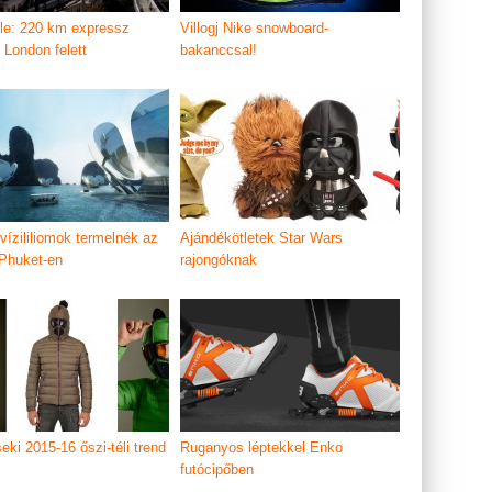
e: 220 km expressz
Villogj Nike snowboard-
 London felett
bakanccsal!
vízililiomok termelnék az
Ajándékötletek Star Wars
Phuket-en
rajongóknak
eki 2015-16 őszi-téli trend
Ruganyos léptekkel Enko
futócipőben