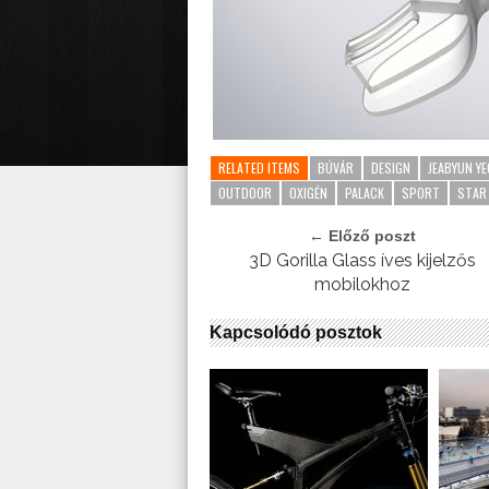
RELATED ITEMS
BÚVÁR
DESIGN
JEABYUN Y
OUTDOOR
OXIGÉN
PALACK
SPORT
STAR
← Előző poszt
3D Gorilla Glass íves kijelzős
mobilokhoz
Kapcsolódó posztok