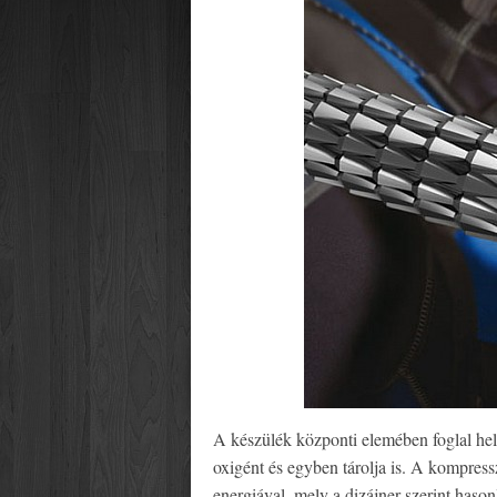
A készülék központi elemében foglal hel
oxigént és egyben tárolja is. A kompress
energiával, mely a dizájner szerint hason