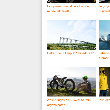
Finnpower bringák – a karbon
SkyCycl
mindenek felett
bringaút
Beltéri Téli Olimpia: Skipark 360°
Lebegő 
áramot 
Az e-bringák SUV-jával bármin
Pufi dzs
átgázolhatsz