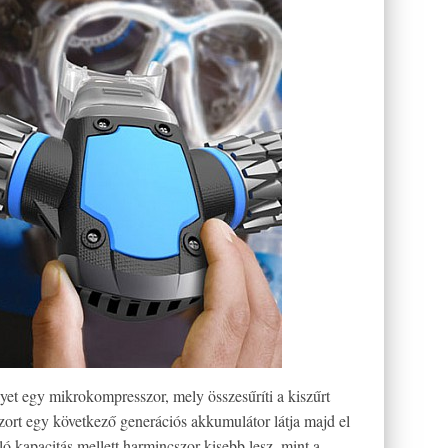
yet egy mikrokompresszor, mely összesűríti a kiszűrt
zort egy következő generációs akkumulátor látja majd el
ló kapacitás mellett harmincszor kisebb lesz, mint a