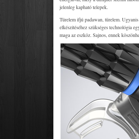
jelenleg kapható telepek.
Türelem ifjú padawan, türelem. Ugyanis 
elkészítéséhez szükséges technológia egye
maga az eszköz. Sajnos, ennek köszönhe