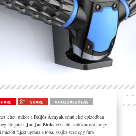
SHARE
SHARE
4 HOZZÁSZÓLÁS
Baljós Árnyak
net lehet, mikor a
című első epizódban
Jar Jar Binks
eglátogatják
vízalatti szülővárosát, hogy
i mielőtt fejest ugrana a tóba, szájba vesz egy fura