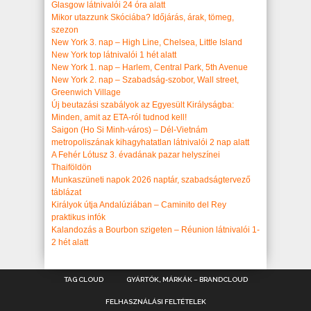
Glasgow látnivalói 24 óra alatt
Mikor utazzunk Skóciába? Időjárás, árak, tömeg,
szezon
New York 3. nap – High Line, Chelsea, Little Island
New York top látnivalói 1 hét alatt
New York 1. nap – Harlem, Central Park, 5th Avenue
New York 2. nap – Szabadság-szobor, Wall street,
Greenwich Village
Új beutazási szabályok az Egyesült Királyságba:
Minden, amit az ETA-ról tudnod kell!
Saigon (Ho Si Minh-város) – Dél-Vietnám
metropoliszának kihagyhatatlan látnivalói 2 nap alatt
A Fehér Lótusz 3. évadának pazar helyszínei
Thaiföldön
Munkaszüneti napok 2026 naptár, szabadságtervező
táblázat
Királyok útja Andalúziában – Caminito del Rey
praktikus infók
Kalandozás a Bourbon szigeten – Réunion látnivalói 1-
2 hét alatt
TAG CLOUD
GYÁRTÓK, MÁRKÁK – BRANDCLOUD
FELHASZNÁLÁSI FELTÉTELEK