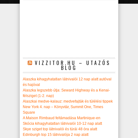
VIZZITOR.HU – UTAZÓS
BLOG
Alaszka kihagyhatatlan látnivalói 12 nap alatt autóval
és hajóval
Alaszka legszebb útja: Seward Highway és a Kenai-
félsziget (1-2. nap)
Alaszkai medve-kalauz: medvefajták és túlélési tippek
New York 4. nap – Könyvtár, Summit One, Times
Square
A Maison Rimbaud feltámadása Martinique-en
Skócia kihagyhatatlan látnivalói 10-12 nap alatt
Skye sziget top látnivalói és túrái 48 óra alatt
Edinburgh top 15 látnivalója 2 nap alatt