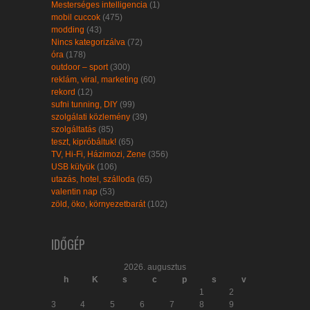
Mesterséges intelligencia
(1)
mobil cuccok
(475)
modding
(43)
Nincs kategorizálva
(72)
óra
(178)
outdoor – sport
(300)
reklám, viral, marketing
(60)
rekord
(12)
sufni tunning, DIY
(99)
szolgálati közlemény
(39)
szolgáltatás
(85)
teszt, kipróbáltuk!
(65)
TV, Hi-Fi, Házimozi, Zene
(356)
USB kütyük
(106)
utazás, hotel, szálloda
(65)
valentin nap
(53)
zöld, öko, környezetbarát
(102)
IDŐGÉP
2026. augusztus
h
K
s
c
p
s
v
1
2
3
4
5
6
7
8
9