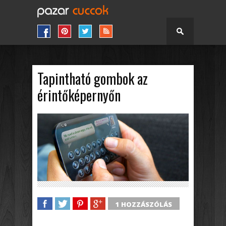
Tapintható gombok az
érintőképernyőn
1 HOZZÁSZÓLÁS
SHARE
TWEET
SHARE
SHARE