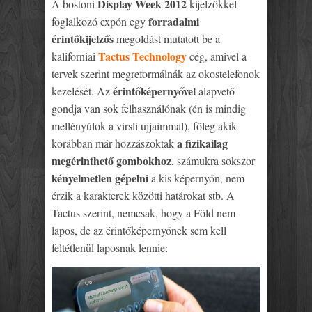
Display Week 2012
A bostoni
kijelzőkkel
forradalmi
foglalkozó expón egy
érintőkijelzős
megoldást mutatott be a
Tactus Technology
kaliforniai
cég, amivel a
tervek szerint megreformálnák az okostelefonok
érintőképernyővel
kezelését. Az
alapvető
gondja van sok felhasználónak (én is mindig
mellényúlok a virsli ujjaimmal), főleg akik
a fizikailag
korábban már hozzászoktak
megérinthető gombokhoz
, számukra sokszor
kényelmetlen gépelni
a kis képernyőn, nem
érzik a karakterek közötti határokat stb. A
Tactus szerint, nemcsak, hogy a Föld nem
lapos, de az érintőképernyőnek sem kell
feltétlenül laposnak lennie: