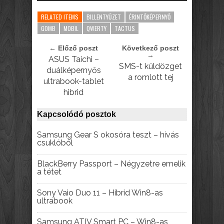
RELATED ITEMS
BILLENTYŰZET
ÉRINTŐKÉPERNYŐ
GOMB
MOBIL
QWERTY
TACTUS
← Előző poszt
Következő poszt
→
ASUS Taichi –
SMS-t küldözget
duálképernyős
a romlott tej
ultrabook-tablet
hibrid
Kapcsolódó posztok
Samsung Gear S okosóra teszt – hívás
csuklóból
BlackBerry Passport – Négyzetre emelik
a tétet
Sony Vaio Duo 11 – Hibrid Win8-as
ultrabook
Samsung ATIV Smart PC – Win8-as