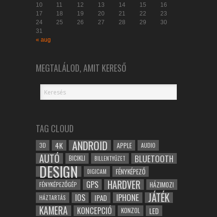
10
11
12
13
14
15
16
17
18
19
20
21
22
23
24
25
26
27
28
29
30
31
« aug
MEGTALÁLOD, AMIT KERESŐ
TAG CLOUD
ANDROID
4K
APPLE
3D
AUDIO
AUTÓ
BLUETOOTH
BICIKLI
BILLENTYŰZET
DESIGN
FÉNYKÉPEZŐ
DIGICAM
HARDVER
GPS
FÉNYKÉPEZŐGÉP
HÁZIMOZI
JÁTÉK
IOS
IPHONE
IPAD
HÁZTARTÁS
KAMERA
KONCEPCIÓ
LED
KONZOL