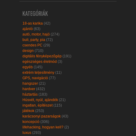
KATEGÓRIÁK
18-as karika
(42)
ajánló
(63)
autó, motor, hajó
(274)
buli, party, pia
(72)
csendes PC
(29)
design
(710)
digitális fényképezőgép
(191)
egészséges életmód
(3)
egyéb
(145)
extrém teljesítmény
(11)
GPS, navigáció
(77)
hangszer
(21)
hardver
(432)
háztartás
(183)
Húsvét, nyúl, ajándék
(21)
ingatlan, építészet
(115)
játékok
(253)
karácsonyi pazarságok
(43)
koncepció
(306)
lifehacking, hogyan kell?
(2)
luxus
(293)