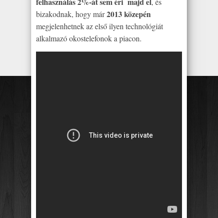
felhasználás 2%-át sem éri majd el
, és
2013 közepén
bizakodnak, hogy már
megjelenhetnek az első ilyen technológiát
alkalmazó okostelefonok a piacon.