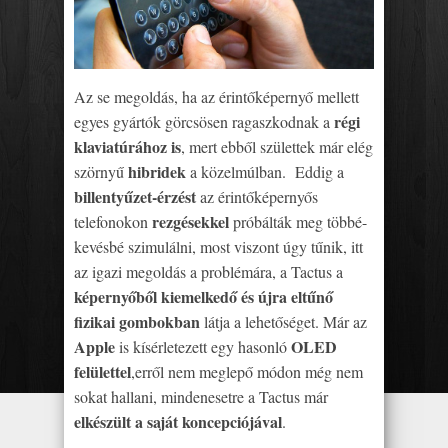
Az se megoldás, ha az érintőképernyő mellett
régi
egyes gyártók görcsösen ragaszkodnak a
klaviatúrához is
, mert ebből születtek már elég
hibridek
szörnyű
a közelmúlban. Eddig a
billentyűzet-érzést
az érintőképernyős
rezgésekkel
telefonokon
próbálták meg többé-
kevésbé szimulálni, most viszont úgy tűnik, itt
az igazi megoldás a problémára, a Tactus a
képernyőből kiemelkedő és újra eltűnő
fizikai gombokban
látja a lehetőséget. Már az
Apple
OLED
is kísérletezett egy hasonló
felülettel
,erről nem meglepő módon még nem
sokat hallani, mindenesetre a Tactus már
elkészült a saját koncepciójával
.