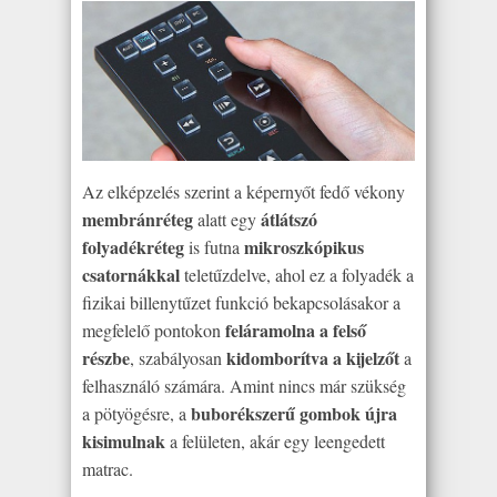
Az elképzelés szerint a képernyőt fedő vékony
membránréteg
átlátszó
alatt egy
folyadékréteg
mikroszkópikus
is futna
csatornákkal
teletűzdelve, ahol ez a folyadék a
fizikai billenytűzet funkció bekapcsolásakor a
feláramolna a felső
megfelelő pontokon
részbe
kidomborítva a kijelzőt
, szabályosan
a
felhasználó számára. Amint nincs már szükség
buborékszerű gombok újra
a pötyögésre, a
kisimulnak
a felületen, akár egy leengedett
matrac.