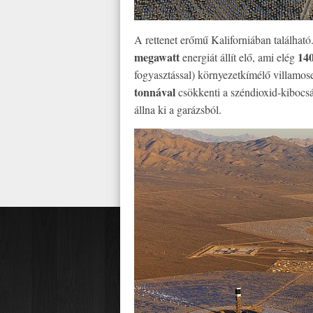
A rettenet erőmű Kaliforniában található
megawatt
140
energiát állít elő, ami elég
fogyasztással) környezetkímélő villamos
tonnával
csökkenti a széndioxid-kibocsá
állna ki a garázsból.