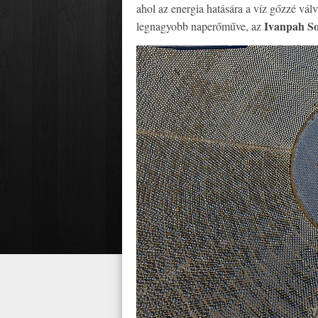
ahol az energia hatására a víz gőzzé válv
Ivanpah So
legnagyobb naperőműve, az