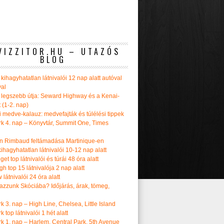
VIZZITOR.HU – UTAZÓS
BLOG
kihagyhatatlan látnivalói 12 nap alatt autóval
val
 legszebb útja: Seward Highway és a Kenai-
t (1-2. nap)
i medve-kalauz: medvefajták és túlélési tippek
k 4. nap – Könyvtár, Summit One, Times
n Rimbaud feltámadása Martinique-en
ihagyhatatlan látnivalói 10-12 nap alatt
get top látnivalói és túrái 48 óra alatt
h top 15 látnivalója 2 nap alatt
látnivalói 24 óra alatt
tazzunk Skóciába? Időjárás, árak, tömeg,
 3. nap – High Line, Chelsea, Little Island
 top látnivalói 1 hét alatt
k 1. nap – Harlem, Central Park, 5th Avenue