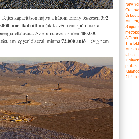
New Yor
Greenwi
Új beut
392
. Teljes kapacitáson hajtva a három torony összesen
Minden, 
.000 amerikai otthon
(akik azért nem spórolnak a
Saigon 
400.000
energia-ellátására. Az erőmű éves szinten
metropol
A Fehér
72.000 autó
tást, ami egyenlő azzal, mintha
1 évig nem
Thaiföl
Munkasz
táblázat
Királyo
praktiku
Kalando
2 hét ala