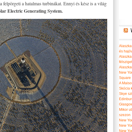
a felpörgeti a hatalmas turbinákat. Ennyi és kész is a világ
lar Electric Generating System.
Alaszka 
és hajó
Alaszka
félszige
Alaszka
New Yor
Square
A Maiso
Skócia k
Skye szi
Edinburg
Glasgow 
Mikor u
szezon
New York
New York
New Yor