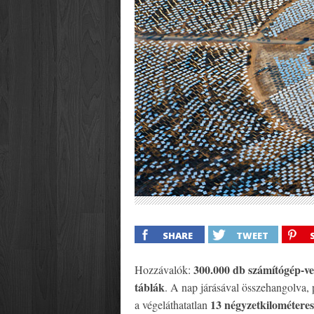
SHARE
TWEET
300.000 db számítógép-ve
Hozzávalók:
táblák
. A nap járásával összehangolva,
13 négyzetkilométere
a végeláthatatlan