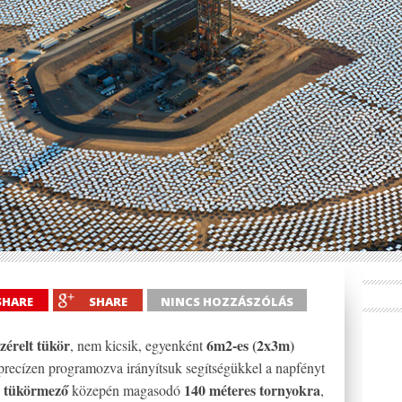
SHARE
SHARE
NINCS HOZZÁSZÓLÁS
zérelt tükör
6m2-es (2x3m)
, nem kicsik, egyenként
 precízen programozva irányítsuk segítségükkel a napfényt
s tükörmező
140 méteres tornyokra
közepén magasodó
,