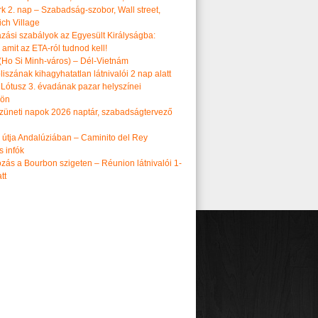
k 2. nap – Szabadság-szobor, Wall street,
ch Village
azási szabályok az Egyesült Királyságba:
amit az ETA-ról tudnod kell!
(Ho Si Minh-város) – Dél-Vietnám
iszának kihagyhatatlan látnivalói 2 nap alatt
 Lótusz 3. évadának pazar helyszínei
dön
üneti napok 2026 naptár, szabadságtervező
k útja Andalúziában – Caminito del Rey
s infók
zás a Bourbon szigeten – Réunion látnivalói 1-
tt