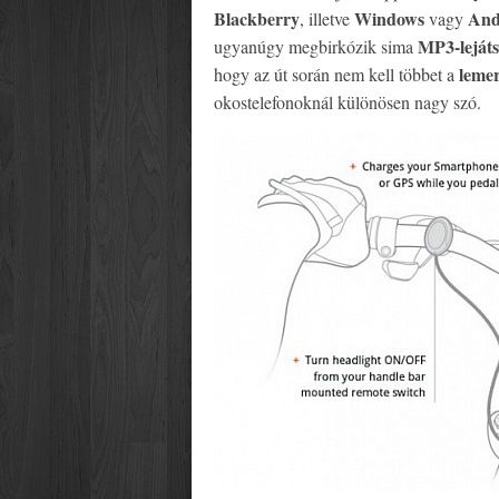
Blackberry
Windows
And
, illetve
vagy
MP3-leját
ugyanúgy megbirkózik sima
lemer
hogy az út során nem kell többet a
okostelefonoknál különösen nagy szó.