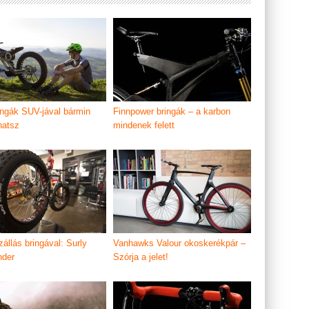
ingák SUV-jával bármin
Finnpower bringák – a karbon
hatsz
mindenek felett
állás bringával: Surly
Vanhawks Valour okoskerékpár –
nder
Szórja a jelet!