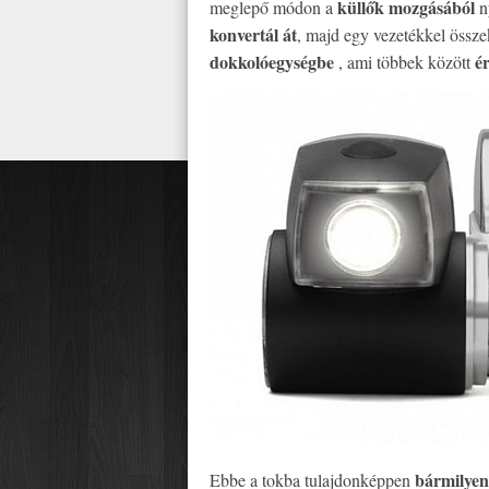
küllők mozgásából
meglepő módon a
ny
konvertál át
, majd egy vezetékkel össze
dokkolóegységbe
é
, ami többek között
bármilyen
Ebbe a tokba tulajdonképpen