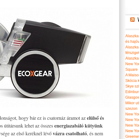
Alaszka 
és hajó
Alaszka
félszige
Alaszka
New Yor
Square
A Maiso
Skócia k
Skye szi
Edinburg
Glasgow 
Mikor u
szezon
New York
elülső és
donságot, hogy bár ez is csatornáz áramot az
New York
energiazabáló kütyünk
s útitársunk lehet az összes
New Yor
New Yor
vázra csatolható
sége az első keréknél lévő
, és nem
Greenwi