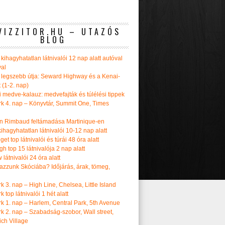
VIZZITOR.HU – UTAZÓS
BLOG
kihagyhatatlan látnivalói 12 nap alatt autóval
val
 legszebb útja: Seward Highway és a Kenai-
t (1-2. nap)
i medve-kalauz: medvefajták és túlélési tippek
k 4. nap – Könyvtár, Summit One, Times
n Rimbaud feltámadása Martinique-en
ihagyhatatlan látnivalói 10-12 nap alatt
get top látnivalói és túrái 48 óra alatt
h top 15 látnivalója 2 nap alatt
látnivalói 24 óra alatt
tazzunk Skóciába? Időjárás, árak, tömeg,
 3. nap – High Line, Chelsea, Little Island
 top látnivalói 1 hét alatt
k 1. nap – Harlem, Central Park, 5th Avenue
k 2. nap – Szabadság-szobor, Wall street,
ch Village