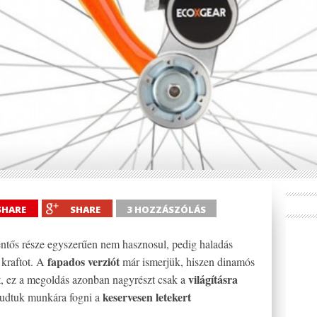
SHARE
SHARE
3 HOZZÁSZÓLÁS
entős része egyszerűen nem hasznosul, pedig haladás
fapados verziót
 kraftot. A
már ismerjük, hiszen dinamós
világításra
tt, ez a megoldás azonban nagyrészt csak a
keservesen letekert
udtuk munkára fogni a