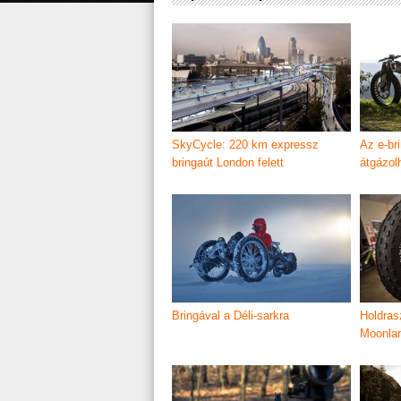
SkyCycle: 220 km expressz
Az e-br
bringaút London felett
átgázol
Bringával a Déli-sarkra
Holdrasz
Moonla