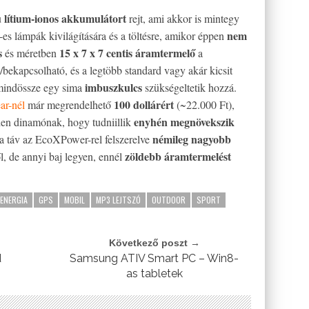
 lítium-ionos akkumulátort
rejt, ami akkor is mintegy
nem
-es lámpák kivilágítására és a töltésre, amikor éppen
ós
15 x 7 x 7 centis áramtermelő
és méretben
a
bekapcsolható, és a legtöbb standard vagy akár kicsit
imbuszkulcs
 mindössze egy sima
szükségeltetik hozzá.
100 dollárért
r-nél
már megrendelhető
(~22.000 Ft),
enyhén megnövekszik
den dinamónak, hogy tudniillik
némileg nagyobb
a táv az EcoXPower-rel felszerelve
zöldebb áramtermelést
ől, de annyi baj legyen, ennél
ENERGIA
GPS
MOBIL
MP3 LEJTSZÓ
OUTDOOR
SPORT
Következő poszt →
d
Samsung ATIV Smart PC – Win8-
as tabletek