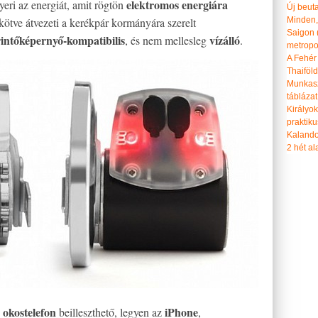
elektromos energiára
eri az energiát, amit rögtön
Új beut
kötve átvezeti a kerékpár kormányára szerelt
Minden, 
Saigon 
rintőképernyő-kompatibilis
vízálló
, és nem mellesleg
.
metropol
A Fehér
Thaiföl
Munkasz
táblázat
Királyo
praktiku
Kalando
2 hét ala
 okostelefon
iPhone
beilleszthető, legyen az
,