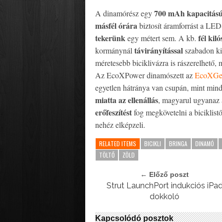
700 mAh kapacitású
A dinamórész egy
másfél órára
biztosít áramforrást a LED
tekerünk
fél kil
egy métert sem. A kb.
távirányítással
kormánynál
szabadon ki/
méretesebb biciklivázra is rászerelhető,
Az EcoXPower dinamószett az
EcoXGea
egyetlen hátránya van csupán, mint min
miatta az ellenállás
, magyarul ugyanaz 
erőfeszítést
fog megkövetelni a biciklist
nehéz elképzeli.
RELATED ITEMS
BICIKLI
BRINGA
DINAMÓ
TÖLTŐ
ZÖLD
← Előző poszt
Strut LaunchPort indukciós iPa
dokkoló
Kapcsolódó posztok