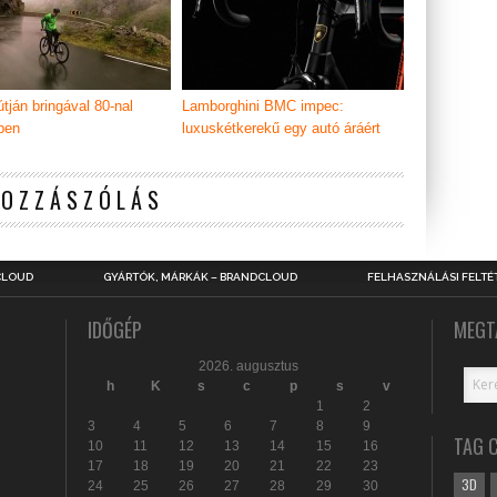
útján bringával 80-nal
Lamborghini BMC impec:
ben
luxuskétkerekű egy autó áráért
HOZZÁSZÓLÁS
CLOUD
GYÁRTÓK, MÁRKÁK – BRANDCLOUD
FELHASZNÁLÁSI FELTÉ
IDŐGÉP
MEGT
2026. augusztus
h
K
s
c
p
s
v
1
2
3
4
5
6
7
8
9
TAG 
10
11
12
13
14
15
16
17
18
19
20
21
22
23
3D
24
25
26
27
28
29
30