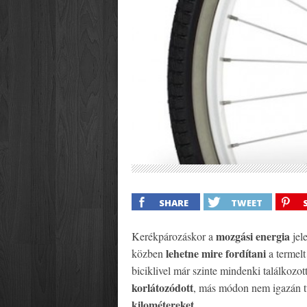
SHARE
TWEET
mozgási energia
Kerékpározáskor a
jel
lehetne mire fordítani
közben
a termelt
biciklivel már szinte mindenki találkozo
korlátozódott
, más módon nem igazán t
kilométereket
.