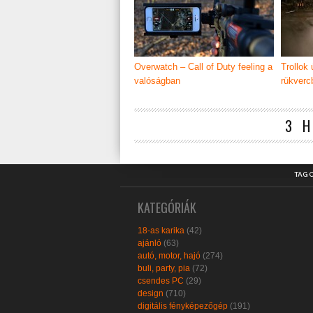
Overwatch – Call of Duty feeling a
Trollok 
valóságban
rükverc
3 
TAG 
KATEGÓRIÁK
18-as karika
(42)
ajánló
(63)
autó, motor, hajó
(274)
buli, party, pia
(72)
csendes PC
(29)
design
(710)
digitális fényképezőgép
(191)