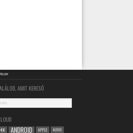
TELEK
ALÁLOD, AMIT KERESŐ
CLOUD
ANDROID
4K
APPLE
AUDIO