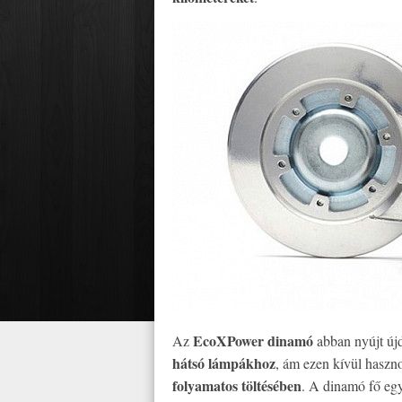
EcoXPower dinamó
Az
abban nyújt új
hátsó lámpákhoz
, ám ezen kívül haszno
folyamatos töltésében
. A dinamó fő egy