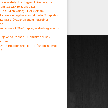
azási szabályok az Egyesült Királyságba:
amit az ETA-ról tudnod kell!
(Ho Si Minh-város) – Dél-Vietnám
iszának kihagyhatatlan látnivalói 2 nap alatt
 Lótusz 3. évadának pazar helyszínei
dön
üneti napok 2026 naptár, szabadságtervező
k útja Andalúziában – Caminito del Rey
s infók
zás a Bourbon szigeten – Réunion látnivalói 1-
tt