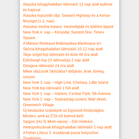
Alaszka kihagyhatatlan látnivalói 12 nap alatt autóval
és hajóval
Alaszka legszebb útja: Seward Highway és a Kenai-
félsziget (1-2. nap)
Alaszkai medve-kalauz: medvefajták és túlélési tippek
New York 4. nap – Könyvtár, Summit One, Times
Square
A Maison Rimbaud feltámadása Martinique-en
Skócia kihagyhatatlan látnivalói 10-12 nap alatt
Skye sziget top látnivalói és túrái 48 óra alatt
Edinburgh top 15 látnivalója 2 nap alatt
Glasgow látnivalói 24 óra alatt
Mikor utazzunk Skóciába? Időjárás, árak, tömeg,
szezon
New York 3. nap – High Line, Chelsea, Little Island
New York top látnivalói 1 hét alatt
New York 1. nap – Harlem, Central Park, 5th Avenue
New York 2. nap – Szabadság-szobor, Wall street,
Greenwich Village
Új beutazási szabályok az Egyesült Királyságba:
Minden, amit az ETA-ról tudnod kell!
Saigon (Ho Si Minh-város) – Dél-Vietnám
metropoliszának kihagyhatatlan látnivalói 2 nap alatt
A Fehér Lótusz 3. évadának pazar helyszínei
Thaiföldön