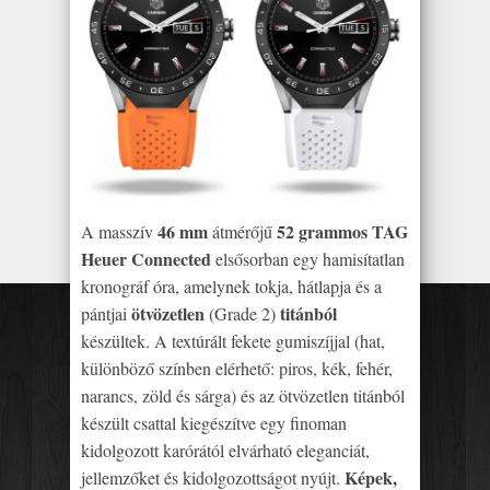
46 mm
52 grammos
TAG
A masszív
átmérőjű
Heuer Connected
elsősorban egy hamisítatlan
kronográf óra, amelynek tokja, hátlapja és a
ötvözetlen
titánból
pántjai
(Grade 2)
készültek. A textúrált fekete gumiszíjjal (hat,
különböző színben elérhető: piros, kék, fehér,
narancs, zöld és sárga) és az ötvözetlen titánból
készült csattal kiegészítve egy finoman
kidolgozott karórától elvárható eleganciát,
Képek,
jellemzőket és kidolgozottságot nyújt.