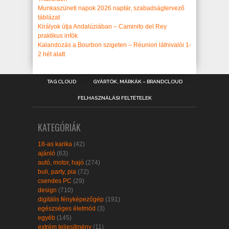
Munkaszüneti napok 2026 naptár, szabadságtervező
táblázat
Királyok útja Andalúziában – Caminito del Rey
praktikus infók
Kalandozás a Bourbon szigeten – Réunion látnivalói 1-
2 hét alatt
TAG CLOUD
GYÁRTÓK, MÁRKÁK – BRANDCLOUD
FELHASZNÁLÁSI FELTÉTELEK
KATEGÓRIÁK
18-as karika
(42)
ajánló
(63)
autó, motor, hajó
(274)
buli, party, pia
(72)
csendes PC
(29)
design
(710)
digitális fényképezőgép
(191)
egészséges életmód
(3)
egyéb
(145)
extrém teljesítmény
(11)