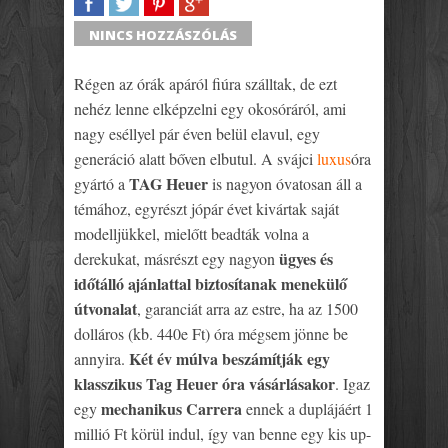
SHARE
TWEET
SHARE
SHARE
NINCS HOZZÁSZÓLÁS
Régen az órák apáról fiúra szálltak, de ezt
nehéz lenne elképzelni egy okosóráról, ami
nagy eséllyel pár éven belül elavul, egy
generáció alatt bőven elbutul. A svájci
luxus
óra
TAG Heuer
gyártó a
is nagyon óvatosan áll a
témához, egyrészt jópár évet kivártak saját
modelljükkel, mielőtt beadták volna a
ügyes és
derekukat, másrészt egy nagyon
időtálló ajánlattal biztosítanak menekülő
útvonalat
, garanciát arra az estre, ha az 1500
dolláros (kb. 440e Ft) óra mégsem jönne be
Két év múlva beszámítják egy
annyira.
klasszikus Tag Heuer óra vásárlásakor
. Igaz
mechanikus Carrera
egy
ennek a duplájáért 1
millió Ft körül indul, így van benne egy kis up-