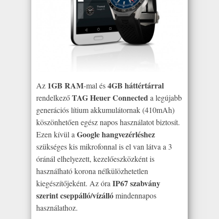
1GB RAM
4GB háttértárral
Az
-mal és
TAG Heuer Connected
rendelkező
a legújabb
generációs lítium akkumulátornak (410mAh)
köszönhetően egész napos használatot biztosít.
Google hangvezérléshez
Ezen kívül a
szükséges kis mikrofonnal is el van látva a 3
óránál elhelyezett, kezelőeszközként is
használható korona nélkülözhetetlen
IP67 szabvány
kiegészítőjeként. Az óra
szerint cseppálló/vízálló
mindennapos
használathoz.