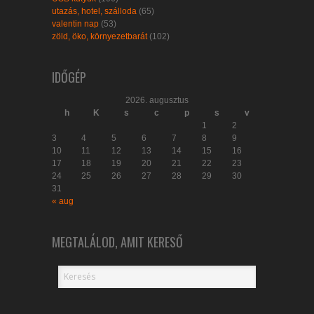
utazás, hotel, szálloda
(65)
valentin nap
(53)
zöld, öko, környezetbarát
(102)
IDŐGÉP
2026. augusztus
h
K
s
c
p
s
v
1
2
3
4
5
6
7
8
9
10
11
12
13
14
15
16
17
18
19
20
21
22
23
24
25
26
27
28
29
30
31
« aug
MEGTALÁLOD, AMIT KERESŐ