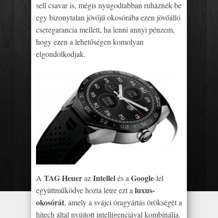
sell csavar is, mégis nyugodtabban ruháznék be
egy bizonytalan jövőjű okosórába ezen jövőálló
cseregarancia mellett, ha lenni annyi pénzem,
hogy ezen a lehetőségen komolyan
elgondolkodjak.
TAG Heuer
Intellel
Google
A
az
és a
-lel
luxus-
együttműködve hozta létre ezt a
okosórát
, amely a svájci óragyártás örökségét a
hitech által nyújtott intelligenciával kombinálja.