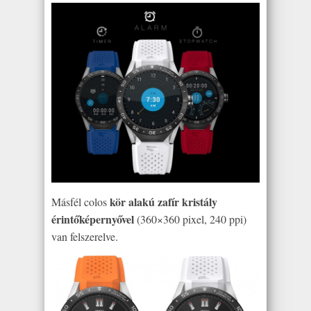
kör alakú zafír kristály
Másfél colos
érintőképernyővel
(360×360 pixel, 240 ppi)
van felszerelve.