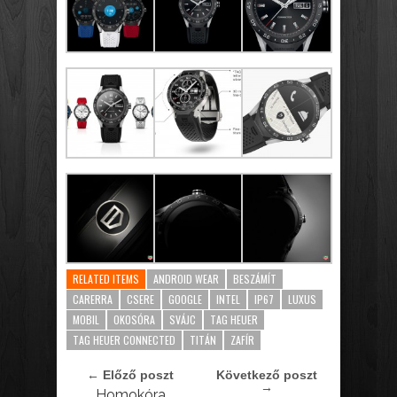
RELATED ITEMS
ANDROID WEAR
BESZÁMÍT
CARERRA
CSERE
GOOGLE
INTEL
IP67
LUXUS
MOBIL
OKOSÓRA
SVÁJC
TAG HEUER
TAG HEUER CONNECTED
TITÁN
ZAFÍR
← Előző poszt
Következő poszt
→
Homokóra