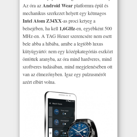
Android Wear
Az óra az
platformra épül és
mechanikus szerkezet helyett egy kétmagos
Intel Atom Z34XX
-as proci ketyeg a
1,6GHz
belsejében, ha kell
-en, egyébként 500
MHz-en. A TAG Heuer szerencsére nem esett
bele abba a hibába, amibe a legtöbb luxus
kütyügyártó: nem egy középkategóriás eszközt
öntöttek aranyba, az óra mind hardveres, mind
szoftveres tudásában, mind megjelenésében ott
van az élmezőnyben. Igaz egy pulzusmérőt
azért elbírt volna.