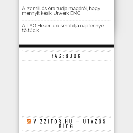
A 27 milliós óra tudja magáról, hogy
mennyit késik: Urwerk EMC
A TAG Heuer luxusmobilja napfénnyel
töltődik
FACEBOOK
VIZZITOR.HU – UTAZÓS
BLOG