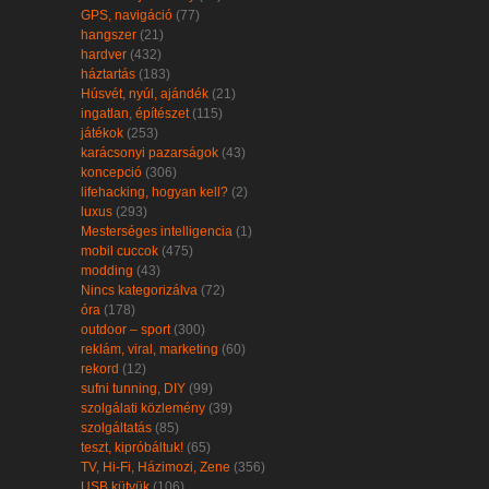
GPS, navigáció
(77)
hangszer
(21)
hardver
(432)
háztartás
(183)
Húsvét, nyúl, ajándék
(21)
ingatlan, építészet
(115)
játékok
(253)
karácsonyi pazarságok
(43)
koncepció
(306)
lifehacking, hogyan kell?
(2)
luxus
(293)
Mesterséges intelligencia
(1)
mobil cuccok
(475)
modding
(43)
Nincs kategorizálva
(72)
óra
(178)
outdoor – sport
(300)
reklám, viral, marketing
(60)
rekord
(12)
sufni tunning, DIY
(99)
szolgálati közlemény
(39)
szolgáltatás
(85)
teszt, kipróbáltuk!
(65)
TV, Hi-Fi, Házimozi, Zene
(356)
USB kütyük
(106)