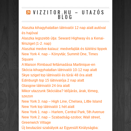
VIZZITOR.HU – UTAZÓS
BLOG
Alaszka kihagyhatatlan látnivalói 12 nap alatt autóval
és hajóval
Alaszka legszebb útja: Seward Highway és a Kenai-
félsziget (1-2. nap)
Alaszkai medve-kalauz: medvefajták és túlélési tippek
New York 4. nap – Könyvtár, Summit One, Times
Square
A Maison Rimbaud feltámadása Martinique-en
Skócia kihagyhatatlan látnivalói 10-12 nap alatt
Skye sziget top látnivalói és túrái 48 óra alatt
Edinburgh top 15 látnivalója 2 nap alatt
Glasgow látnivalói 24 óra alatt
Mikor utazzunk Skóciába? Időjárás, árak, tömeg,
szezon
New York 3. nap – High Line, Chelsea, Little Island
New York top látnivalói 1 hét alatt
New York 1. nap – Harlem, Central Park, 5th Avenue
New York 2. nap – Szabadság-szobor, Wall street,
Greenwich Village
Új beutazási szabályok az Egyesült Királyságba: