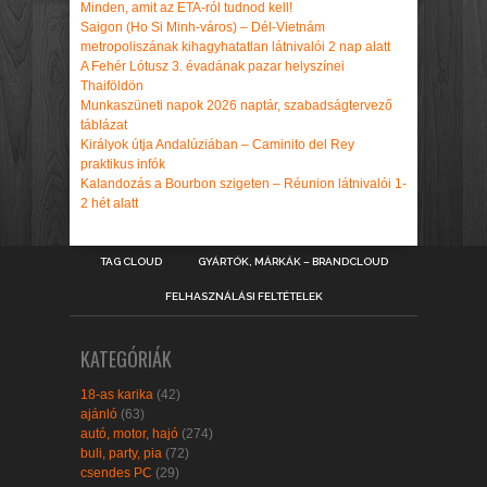
Minden, amit az ETA-ról tudnod kell!
Saigon (Ho Si Minh-város) – Dél-Vietnám
metropoliszának kihagyhatatlan látnivalói 2 nap alatt
A Fehér Lótusz 3. évadának pazar helyszínei
Thaiföldön
Munkaszüneti napok 2026 naptár, szabadságtervező
táblázat
Királyok útja Andalúziában – Caminito del Rey
praktikus infók
Kalandozás a Bourbon szigeten – Réunion látnivalói 1-
2 hét alatt
TAG CLOUD
GYÁRTÓK, MÁRKÁK – BRANDCLOUD
FELHASZNÁLÁSI FELTÉTELEK
KATEGÓRIÁK
18-as karika
(42)
ajánló
(63)
autó, motor, hajó
(274)
buli, party, pia
(72)
csendes PC
(29)