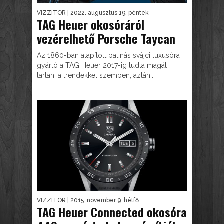
VIZZITOR
| 2022. augusztus 19. péntek
TAG Heuer okosóráról
vezérelhető Porsche Taycan
Az 1860-ban alapított patinás svájci luxusóra
gyártó a TAG Heuer 2017-ig tudta magát
tartani a trendekkel szemben, aztán...
VIZZITOR
| 2015. november 9. hétfő
TAG Heuer Connected okosóra