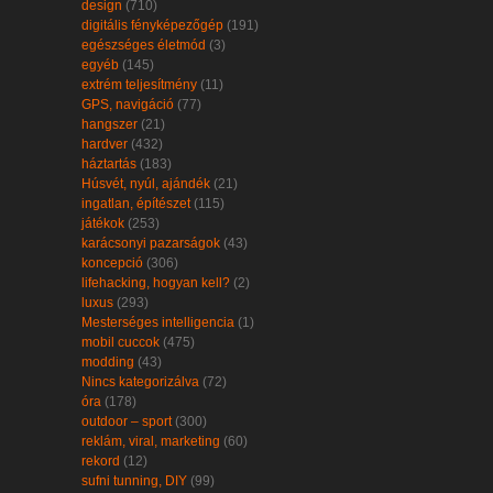
design
(710)
digitális fényképezőgép
(191)
egészséges életmód
(3)
egyéb
(145)
extrém teljesítmény
(11)
GPS, navigáció
(77)
hangszer
(21)
hardver
(432)
háztartás
(183)
Húsvét, nyúl, ajándék
(21)
ingatlan, építészet
(115)
játékok
(253)
karácsonyi pazarságok
(43)
koncepció
(306)
lifehacking, hogyan kell?
(2)
luxus
(293)
Mesterséges intelligencia
(1)
mobil cuccok
(475)
modding
(43)
Nincs kategorizálva
(72)
óra
(178)
outdoor – sport
(300)
reklám, viral, marketing
(60)
rekord
(12)
sufni tunning, DIY
(99)