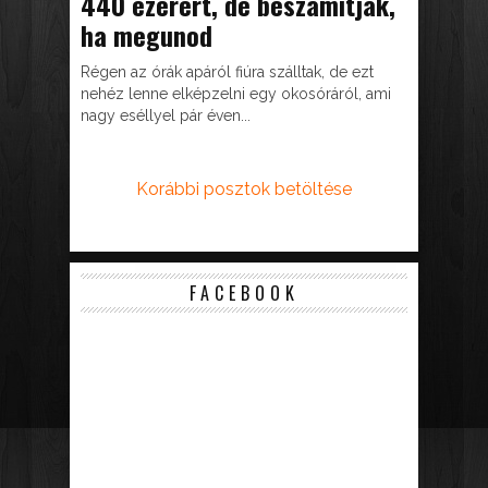
440 ezerért, de beszámítják,
ha megunod
Régen az órák apáról fiúra szálltak, de ezt
nehéz lenne elképzelni egy okosóráról, ami
nagy eséllyel pár éven...
Korábbi posztok betöltése
FACEBOOK