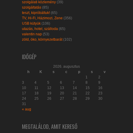
szolgálati közlemény
(39)
szolgáltatás
(85)
teszt, kipróbáltuk!
(65)
TV, Hi-Fi, Házimozi, Zene
(356)
USB kütyük
(106)
utazás, hotel, szálloda
(65)
valentin nap
(53)
zöld, öko, környezetbarát
(102)
IDŐGÉP
2026. augusztus
h
K
s
c
p
s
v
1
2
3
4
5
6
7
8
9
10
11
12
13
14
15
16
17
18
19
20
21
22
23
24
25
26
27
28
29
30
31
« aug
MEGTALÁLOD, AMIT KERESŐ