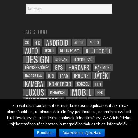
TAG CLOUD
ANDROID
4K
APPLE
3D
AUDIO
AUTÓ
BLUETOOTH
BICIKLI
BILLENTYŰZET
DESIGN
FÉNYKÉPEZŐ
DIGICAM
HARDVER
GPS
FÉNYKÉPEZŐGÉP
HÁZIMOZI
JÁTÉK
IOS
IPHONE
IPAD
HÁZTARTÁS
KAMERA
KONCEPCIÓ
LED
KONZOL
LUXUS
MOBIL
NFC
MEGAPIXEL
OKOSTELEFON
OKOSÓRA
OUTDOOR
Ez a weboldal cookie-kat és más követési megoldásokat alkalmaz
TABLET
SAMSUNG
SPORT
ROBOT
elemzésekhez, a felhasználói élmény javításához, személyre szabott
WIFI
TESZT
VIDEÓ
VÍZÁLLÓ
ZENE
ZÖLD
hirdetésekhez és a hirdetési csalások felderítéséhez. Az Adatvédelmi
ÓRA
tájékoztatóban részletesen is megtalálhatóak ezek az információk.
ÉRINTŐKÉPERNYŐ
ÉPÍTÉSZET
Rendben
Adatvédelmi tájlkoztató