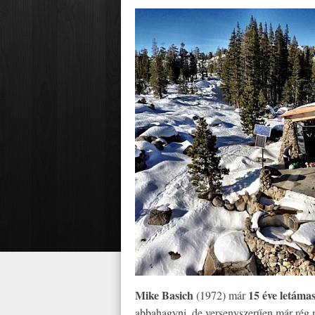
Mike Basich
15 éve letámas
(1972) már
abbahagyni, de versenyszerűen már rég