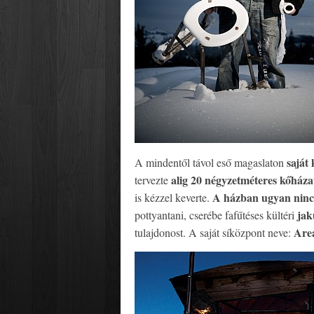
saját
A mindentől távol eső magaslaton
alig 20 négyzetméteres kőháza
tervezte
A házban ugyan nin
is kézzel keverte.
jak
pottyantani, cserébe fafűtéses kültéri
Are
tulajdonost. A saját síközpont neve: