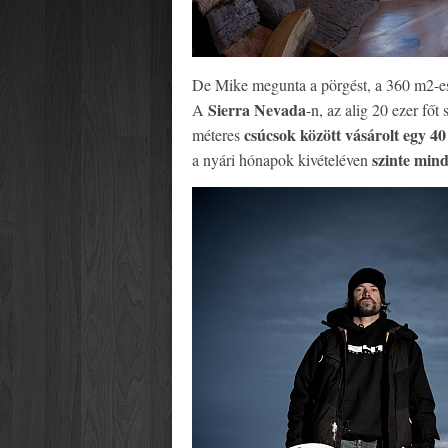
De Mike megunta a pörgést, a 360 m2-es 
Sierra Nevada
A
-n, az alig 20 ezer fő
csúcsok között vásárolt egy 4
méteres
szinte mind
a nyári hónapok kivételéven