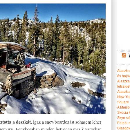
Alaszka 
és hajó
Alaszka
félszige
Alaszka
New Yor
Square
A Maiso
Skócia k
Skye szi
ztotta a deszkát
, igaz a snowboardozást sohasem lehet
Edinburg
 nem űzi. Fénykorában minden hétvégén másik városban,
Glasgow 