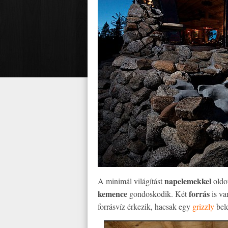
napelemekkel
A minimál világítást
oldot
kemence
forrás
gondoskodik. Két
is va
forrásvíz érkezik, hacsak egy
grizzly
bele