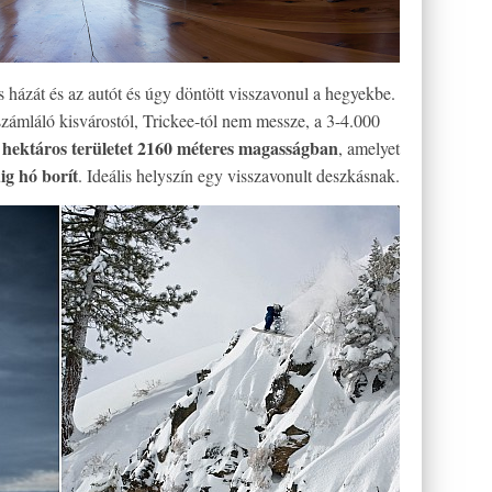
házát és az autót és úgy döntött visszavonul a hegyekbe.
t számláló kisvárostól, Trickee-tól nem messze, a 3-4.000
0 hektáros területet 2160 méteres magasságban
, amelyet
ig hó borít
. Ideális helyszín egy visszavonult deszkásnak.