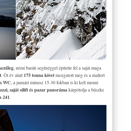
 kezűleg
, némi baráti segítséggel építette fel a saját maga
t
175 tonna követ
. Öt év alatt
mozgatott meg és a maltert
cs WC
, a januári mínusz 15-30 fokban is ki kell menni
uzzi, saját sílift és pazar panoráma
kárpótolja a büszke
a 241
.