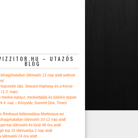
VIZZITOR.HU – UTAZÓS
BLOG
kihagyhatatlan látnivalói 12 nap alatt autóval
val
 legszebb útja: Seward Highway és a Kenai-
t (1-2. nap)
i medve-kalauz: medvefajták és túlélési tippek
k 4. nap – Könyvtár, Summit One, Times
n Rimbaud feltámadása Martinique-en
ihagyhatatlan látnivalói 10-12 nap alatt
get top látnivalói és túrái 48 óra alatt
h top 15 látnivalója 2 nap alatt
látnivalói 24 óra alatt