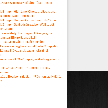
tazzunk Skóciába? Időjárás, árak, tömeg,
 3. nap – High Line, Chelsea, Little Island
 top látnivalói 1 hét alatt
k 1. nap – Harlem, Central Park, 5th Avenue
k 2. nap – Szabadság-szobor, Wall street,
ch Village
azási szabályok az Egyesült Királyságba:
amit az ETA-ról tudnod kell!
(Ho Si Minh-város) – Dél-Vietnám
iszának kihagyhatatlan látnivalói 2 nap alatt
 Lótusz 3. évadának pazar helyszínei
dön
üneti napok 2026 naptár, szabadságtervező
k útja Andalúziában – Caminito del Rey
s infók
zás a Bourbon szigeten – Réunion látnivalói 1-
tt