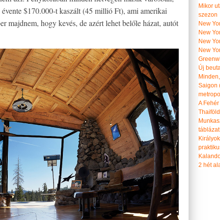
Mikor u
évente $170.000-t kaszált (45 millió Ft), ami amerikai
szezon
ber majdnem, hogy kevés, de azért lehet belőle házat, autót
New York
New York
New Yor
New Yor
Greenwi
Új beut
Minden, 
Saigon 
metropol
A Fehér
Thaiföl
Munkasz
táblázat
Királyo
praktiku
Kalando
2 hét ala