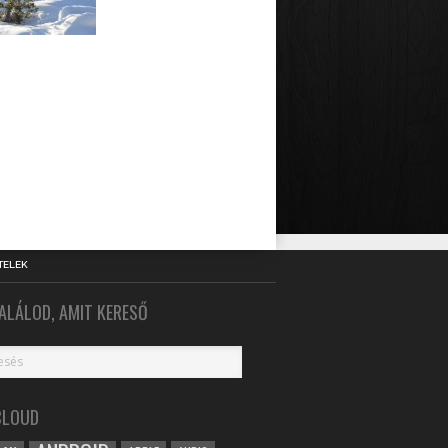
TELEK
ALÁLOD, AMIT KERESŐ
CLOUD