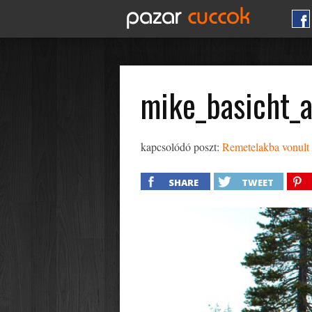
mike_basicht_
kapcsolódó poszt:
Remetelakba vonult 
SHARE
TWEET