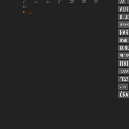
3D
24
25
26
27
28
29
30
31
AUT
« aug
BLU
FÉNYK
HAR
IPAD
KONC
MEGAP
OK
ROBO
TESZ
ZÖLD
ÓRA