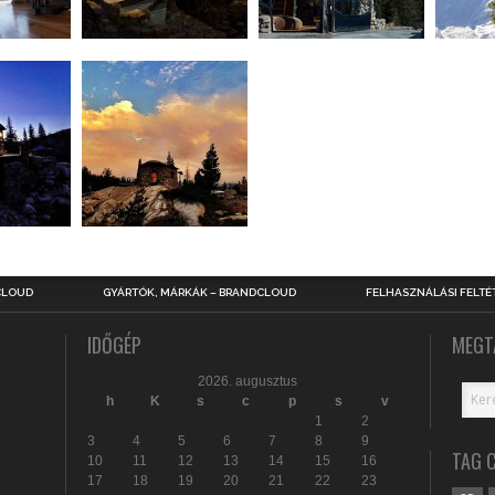
CLOUD
GYÁRTÓK, MÁRKÁK – BRANDCLOUD
FELHASZNÁLÁSI FELTÉ
IDŐGÉP
MEGT
2026. augusztus
h
K
s
c
p
s
v
1
2
3
4
5
6
7
8
9
TAG 
10
11
12
13
14
15
16
17
18
19
20
21
22
23