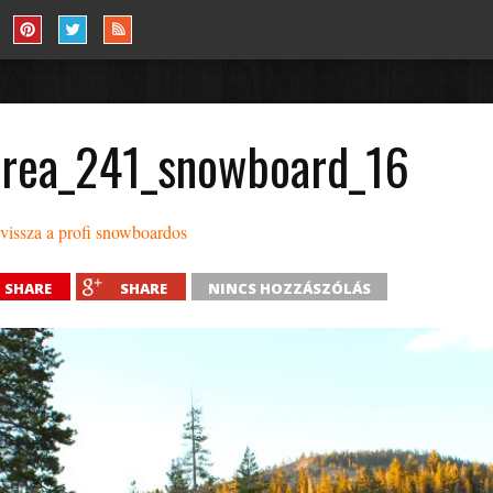
area_241_snowboard_16
vissza a profi snowboardos
SHARE
SHARE
NINCS HOZZÁSZÓLÁS