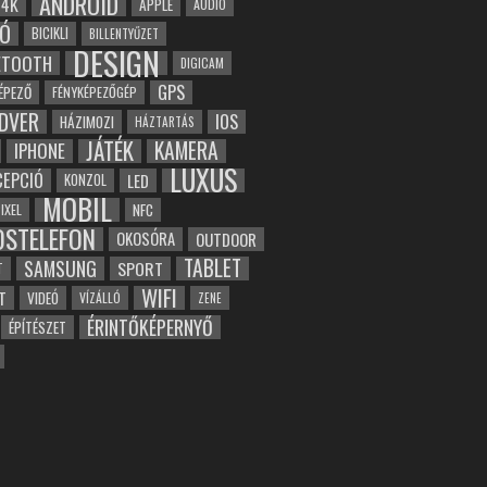
ANDROID
4K
APPLE
AUDIO
Ó
BICIKLI
BILLENTYŰZET
DESIGN
ETOOTH
DIGICAM
GPS
ÉPEZŐ
FÉNYKÉPEZŐGÉP
DVER
IOS
HÁZIMOZI
HÁZTARTÁS
JÁTÉK
KAMERA
IPHONE
LUXUS
EPCIÓ
LED
KONZOL
MOBIL
NFC
IXEL
OSTELEFON
OKOSÓRA
OUTDOOR
TABLET
SAMSUNG
SPORT
T
WIFI
T
VIDEÓ
VÍZÁLLÓ
ZENE
ÉRINTŐKÉPERNYŐ
ÉPÍTÉSZET