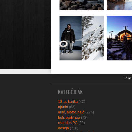
TAG 
KATEGÓRIÁK
18-as karika
(42)
ajánló
(63)
autó, motor, hajó
(274)
buli, party, pia
(72)
csendes PC
(29)
design
(710)