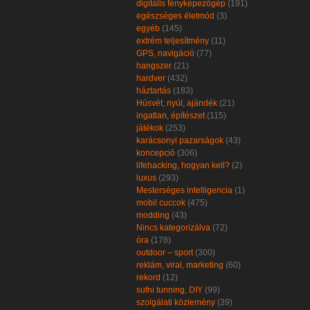
digitális fényképezőgép
(191)
egészséges életmód
(3)
egyéb
(145)
extrém teljesítmény
(11)
GPS, navigáció
(77)
hangszer
(21)
hardver
(432)
háztartás
(183)
Húsvét, nyúl, ajándék
(21)
ingatlan, építészet
(115)
játékok
(253)
karácsonyi pazarságok
(43)
koncepció
(306)
lifehacking, hogyan kell?
(2)
luxus
(293)
Mesterséges intelligencia
(1)
mobil cuccok
(475)
modding
(43)
Nincs kategorizálva
(72)
óra
(178)
outdoor – sport
(300)
reklám, viral, marketing
(60)
rekord
(12)
sufni tunning, DIY
(99)
szolgálati közlemény
(39)