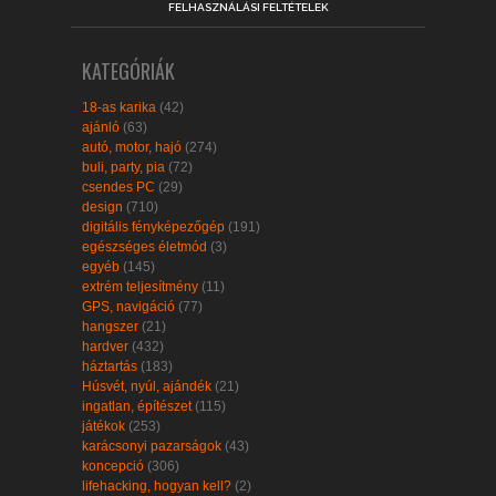
FELHASZNÁLÁSI FELTÉTELEK
KATEGÓRIÁK
18-as karika
(42)
ajánló
(63)
autó, motor, hajó
(274)
buli, party, pia
(72)
csendes PC
(29)
design
(710)
digitális fényképezőgép
(191)
egészséges életmód
(3)
egyéb
(145)
extrém teljesítmény
(11)
GPS, navigáció
(77)
hangszer
(21)
hardver
(432)
háztartás
(183)
Húsvét, nyúl, ajándék
(21)
ingatlan, építészet
(115)
játékok
(253)
karácsonyi pazarságok
(43)
koncepció
(306)
lifehacking, hogyan kell?
(2)