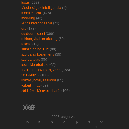
luxus
(293)
Mesterséges intelligencia
(1)
mobil cuccok
(475)
modding
(43)
Nincs kategorizálva
(72)
óra
(178)
outdoor – sport
(300)
reklám, viral, marketing
(60)
rekord
(12)
sufni tunning, DIY
(99)
szolgálati közlemény
(39)
szolgáltatás
(85)
teszt, kipróbáltuk!
(65)
TV, Hi-Fi, Házimozi, Zene
(356)
USB kütyük
(106)
utazás, hotel, szálloda
(65)
valentin nap
(53)
zöld, öko, környezetbarát
(102)
IDŐGÉP
2026. augusztus
h
K
s
c
p
s
v
1
2