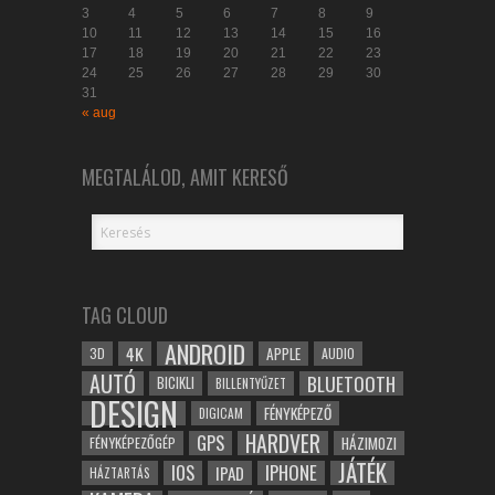
3
4
5
6
7
8
9
10
11
12
13
14
15
16
17
18
19
20
21
22
23
24
25
26
27
28
29
30
31
« aug
MEGTALÁLOD, AMIT KERESŐ
TAG CLOUD
ANDROID
4K
APPLE
3D
AUDIO
AUTÓ
BLUETOOTH
BICIKLI
BILLENTYŰZET
DESIGN
FÉNYKÉPEZŐ
DIGICAM
HARDVER
GPS
FÉNYKÉPEZŐGÉP
HÁZIMOZI
JÁTÉK
IOS
IPHONE
IPAD
HÁZTARTÁS