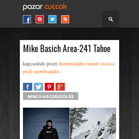
Mike Basich Area-241 Tahoe
kapcsolódó poszt:
Remetelakba vonult vissza a
profi snowboardos
SHARE
TWEET
SHARE
SHARE
NINCS HOZZÁSZÓLÁS