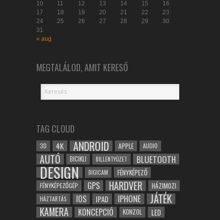
10
11
12
13
14
15
16
17
18
19
20
21
22
23
24
25
26
27
28
29
30
31
« aug
MEGTALÁLOD, AMIT KERESŐ
TAG CLOUD
ANDROID
4K
APPLE
3D
AUDIO
AUTÓ
BLUETOOTH
BICIKLI
BILLENTYŰZET
DESIGN
FÉNYKÉPEZŐ
DIGICAM
HARDVER
GPS
FÉNYKÉPEZŐGÉP
HÁZIMOZI
JÁTÉK
IOS
IPHONE
IPAD
HÁZTARTÁS
KAMERA
KONCEPCIÓ
LED
KONZOL