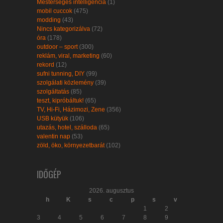
Mesterséges intelligencia
(1)
mobil cuccok
(475)
modding
(43)
Nincs kategorizálva
(72)
óra
(178)
outdoor – sport
(300)
reklám, viral, marketing
(60)
rekord
(12)
sufni tunning, DIY
(99)
szolgálati közlemény
(39)
szolgáltatás
(85)
teszt, kipróbáltuk!
(65)
TV, Hi-Fi, Házimozi, Zene
(356)
USB kütyük
(106)
utazás, hotel, szálloda
(65)
valentin nap
(53)
zöld, öko, környezetbarát
(102)
IDŐGÉP
2026. augusztus
h
K
s
c
p
s
v
1
2
3
4
5
6
7
8
9