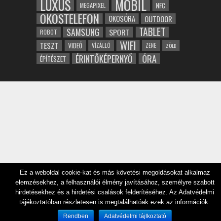
LUXUS
MOBIL
NFC
MEGAPIXEL
OKOSTELEFON
OKOSÓRA
OUTDOOR
TABLET
SAMSUNG
SPORT
ROBOT
WIFI
TESZT
VIDEÓ
VÍZÁLLÓ
ZENE
ZÖLD
ÓRA
ÉRINTŐKÉPERNYŐ
ÉPÍTÉSZET
Ez a weboldal cookie-kat és más követési megoldásokat alkalmaz
elemzésekhez, a felhasználói élmény javításához, személyre szabott
hirdetésekhez és a hirdetési csalások felderítéséhez. Az Adatvédelmi
tájékoztatóban részletesen is megtalálhatóak ezek az információk.
Rendben
Adatvédelmi tájlkoztató