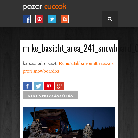
mike_basicht_area_241_snowboard_
kapcsolódó poszt:
Remetelakba vonult vissza a
profi snowboardos
SHARE
TWEET
SHARE
SHARE
NINCS HOZZÁSZÓLÁS