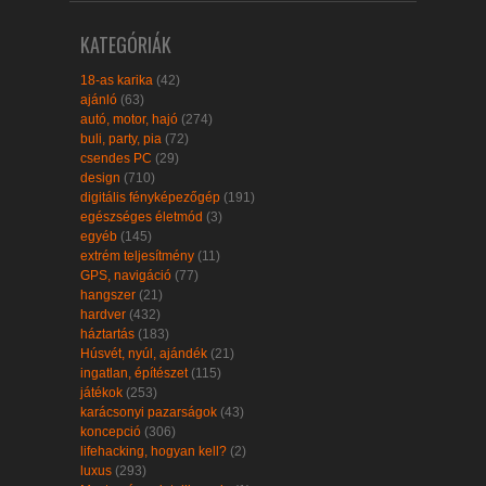
KATEGÓRIÁK
18-as karika
(42)
ajánló
(63)
autó, motor, hajó
(274)
buli, party, pia
(72)
csendes PC
(29)
design
(710)
digitális fényképezőgép
(191)
egészséges életmód
(3)
egyéb
(145)
extrém teljesítmény
(11)
GPS, navigáció
(77)
hangszer
(21)
hardver
(432)
háztartás
(183)
Húsvét, nyúl, ajándék
(21)
ingatlan, építészet
(115)
játékok
(253)
karácsonyi pazarságok
(43)
koncepció
(306)
lifehacking, hogyan kell?
(2)
luxus
(293)