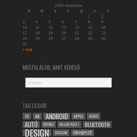
2026. augusztus
h
K
s
c
p
s
v
1
2
3
4
5
6
7
8
9
10
11
12
13
14
15
16
17
18
19
20
21
22
23
24
25
26
27
28
29
30
31
« aug
MEGTALÁLOD, AMIT KERESŐ
TAG CLOUD
ANDROID
4K
APPLE
3D
AUDIO
AUTÓ
BLUETOOTH
BICIKLI
BILLENTYŰZET
DESIGN
FÉNYKÉPEZŐ
DIGICAM