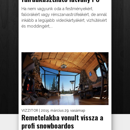
Ha nem vagyunk oda a festményekért,
faliórákért vagy rénszarvastrófeákért, de annál
inkább a legújabb videókártyákért, vízhűtésért
és moddingért,...
VIZZITOR
| 2015. március 29. vasárnap
Remetelakba vonult vissza a
profi snowboardos