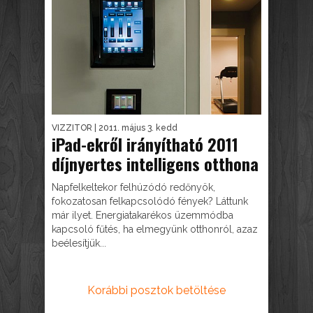
VIZZITOR
| 2011. május 3. kedd
iPad-ekről irányítható 2011
díjnyertes intelligens otthona
Napfelkeltekor felhúzódó redőnyök,
fokozatosan felkapcsolódó fények? Láttunk
már ilyet. Energiatakarékos üzemmódba
kapcsoló fűtés, ha elmegyünk otthonról, azaz
beélesítjük...
Korábbi posztok betöltése