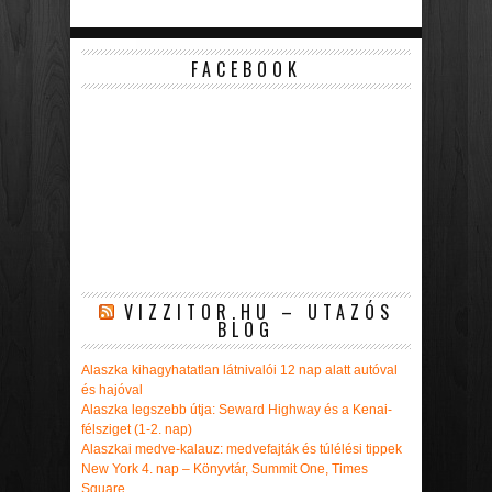
FACEBOOK
VIZZITOR.HU – UTAZÓS
BLOG
Alaszka kihagyhatatlan látnivalói 12 nap alatt autóval
és hajóval
Alaszka legszebb útja: Seward Highway és a Kenai-
félsziget (1-2. nap)
Alaszkai medve-kalauz: medvefajták és túlélési tippek
New York 4. nap – Könyvtár, Summit One, Times
Square