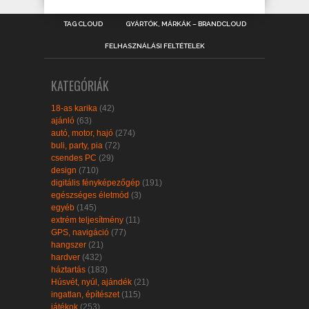
TAG CLOUD
GYÁRTÓK, MÁRKÁK – BRANDCLOUD
FELHASZNÁLÁSI FELTÉTELEK
KATEGÓRIÁK
18-as karika
(42)
ajánló
(63)
autó, motor, hajó
(274)
buli, party, pia
(72)
csendes PC
(29)
design
(710)
digitális fényképezőgép
(191)
egészséges életmód
(3)
egyéb
(145)
extrém teljesítmény
(11)
GPS, navigáció
(77)
hangszer
(21)
hardver
(432)
háztartás
(183)
Húsvét, nyúl, ajándék
(21)
ingatlan, építészet
(115)
játékok
(253)