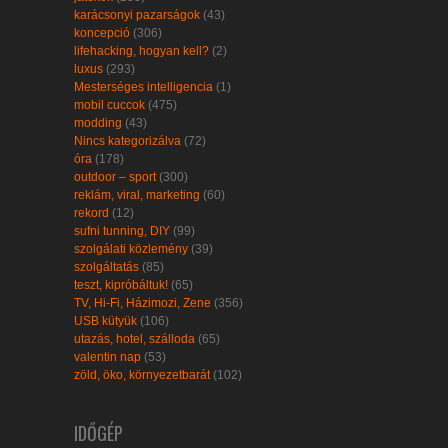
karácsonyi pazarságok
(43)
koncepció
(306)
lifehacking, hogyan kell?
(2)
luxus
(293)
Mesterséges intelligencia
(1)
mobil cuccok
(475)
modding
(43)
Nincs kategorizálva
(72)
óra
(178)
outdoor – sport
(300)
reklám, viral, marketing
(60)
rekord
(12)
sufni tunning, DIY
(99)
szolgálati közlemény
(39)
szolgáltatás
(85)
teszt, kipróbáltuk!
(65)
TV, Hi-Fi, Házimozi, Zene
(356)
USB kütyük
(106)
utazás, hotel, szálloda
(65)
valentin nap
(53)
zöld, öko, környezetbarát
(102)
IDŐGÉP