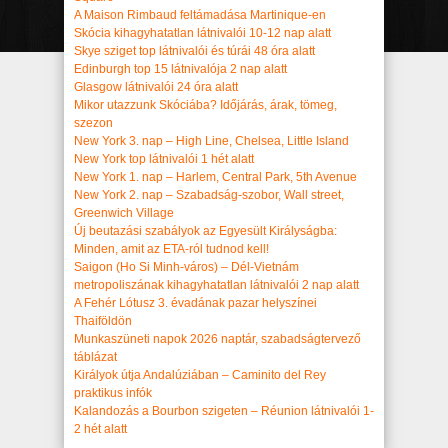
A Maison Rimbaud feltámadása Martinique-en
Skócia kihagyhatatlan látnivalói 10-12 nap alatt
Skye sziget top látnivalói és túrái 48 óra alatt
Edinburgh top 15 látnivalója 2 nap alatt
Glasgow látnivalói 24 óra alatt
Mikor utazzunk Skóciába? Időjárás, árak, tömeg,
szezon
New York 3. nap – High Line, Chelsea, Little Island
New York top látnivalói 1 hét alatt
New York 1. nap – Harlem, Central Park, 5th Avenue
New York 2. nap – Szabadság-szobor, Wall street,
Greenwich Village
Új beutazási szabályok az Egyesült Királyságba:
Minden, amit az ETA-ról tudnod kell!
Saigon (Ho Si Minh-város) – Dél-Vietnám
metropoliszának kihagyhatatlan látnivalói 2 nap alatt
A Fehér Lótusz 3. évadának pazar helyszínei
Thaiföldön
Munkaszüneti napok 2026 naptár, szabadságtervező
táblázat
Királyok útja Andalúziában – Caminito del Rey
praktikus infók
Kalandozás a Bourbon szigeten – Réunion látnivalói 1-
2 hét alatt