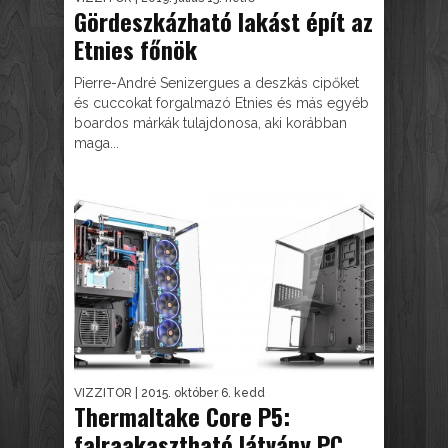
Gördeszkázható lakást épít az
Etnies főnök
Pierre-André Senizergues a deszkás cipőket
és cuccokat forgalmazó Etnies és más egyéb
boardos márkák tulajdonosa, aki korábban
maga...
VIZZITOR
| 2015. október 6. kedd
Thermaltake Core P5:
falraakasztható látvány PC