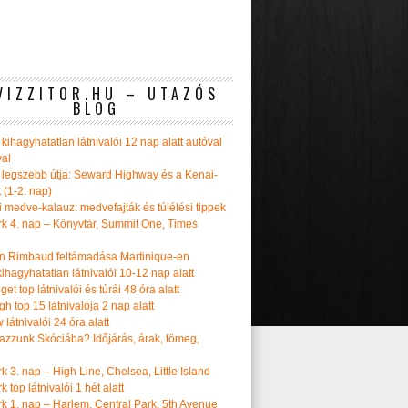
VIZZITOR.HU – UTAZÓS
BLOG
kihagyhatatlan látnivalói 12 nap alatt autóval
val
 legszebb útja: Seward Highway és a Kenai-
t (1-2. nap)
i medve-kalauz: medvefajták és túlélési tippek
k 4. nap – Könyvtár, Summit One, Times
n Rimbaud feltámadása Martinique-en
ihagyhatatlan látnivalói 10-12 nap alatt
get top látnivalói és túrái 48 óra alatt
h top 15 látnivalója 2 nap alatt
látnivalói 24 óra alatt
tazzunk Skóciába? Időjárás, árak, tömeg,
 3. nap – High Line, Chelsea, Little Island
 top látnivalói 1 hét alatt
k 1. nap – Harlem, Central Park, 5th Avenue