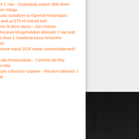
k 2. nap – Szabadság-szobor, Wall street,
ch Village
azási szabályok az Egyesült Királyságba:
amit az ETA-ról tudnod kell!
(Ho Si Minh-város) – Dél-Vietnám
iszának kihagyhatatlan látnivalói 2 nap alatt
 Lótusz 3. évadának pazar helyszínei
dön
üneti napok 2026 naptár, szabadságtervező
k útja Andalúziában – Caminito del Rey
s infók
zás a Bourbon szigeten – Réunion látnivalói 1-
tt