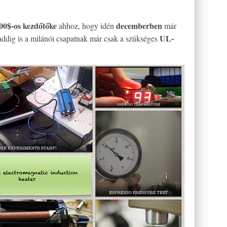
00$-os kezdőtőke
decemberben
ahhoz, hogy idén
már
UL-
, addig is a milánói csapatnak már csak a szükséges