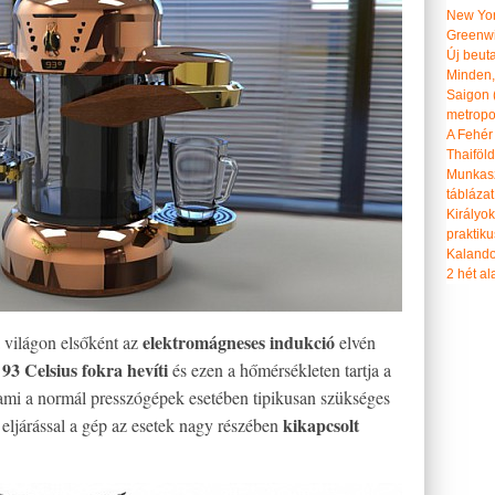
New Yor
Greenwi
Új beut
Minden, 
Saigon 
metropol
A Fehér
Thaiföl
Munkasz
táblázat
Királyo
praktiku
Kalando
2 hét ala
elektromágneses indukció
 világon elsőként az
elvén
93 Celsius fokra hevíti
l
és ezen a hőmérsékleten tartja a
 ami a normál presszógépek esetében tipikusan szükséges
kikapcsolt
 eljárással a gép az esetek nagy részében