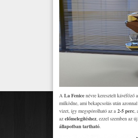
La Fenice
A
névre keresztelt kávéfőző a
működne, ami bekapcsolás után azonna
2-5 perc
vizet, így megspórolható az a
,
előmelegítéshez
az
, ezzel szemben az új
állapotban tartható
.