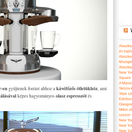
Alaszka 
és hajó
Alaszka
félszige
Alaszka
New Yor
Square
A Maiso
r-en
kávéfőzős ötletükhöz
gyűjtenek forrást ahhoz a
, ami
Skócia k
Skye szi
álásával
olasz espresszót
képes hagyományos
és
Edinburg
Glasgow 
Mikor u
szezon
New York
New York
New Yor