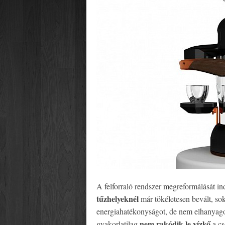
A felforraló rendszer megreformálását i
tűzhelyeknél
már tökéletesen bevált, so
energiahatékonyságot, de nem elhanyago
nem rakódik le vízkő
gyakorlatilag
a cs