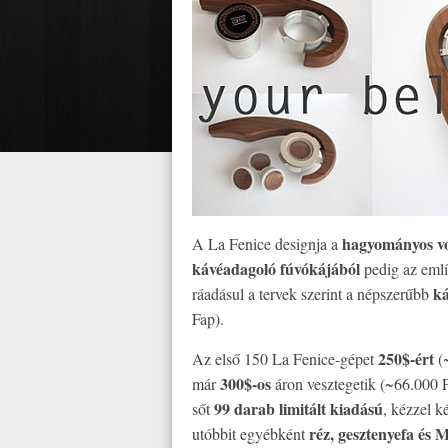
hagyományos v
A La Fenice designja a
kávéadagoló fúvókájából
pedig az említ
ká
ráadásul a tervek szerint a népszerűbb
Fap).
250$-ért
Az első 150 La Fenice-gépet
(~
300$-os
már
áron vesztegetik (~66.000 
99 darab limitált kiadású
sőt
, kézzel k
réz, gesztenyefa és
utóbbit egyébként