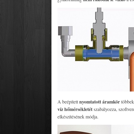
nyomtatott áramkör
A beépített
többek
víz hőmérsékletét
szabályozza, szoftve
elkészítésének módja.