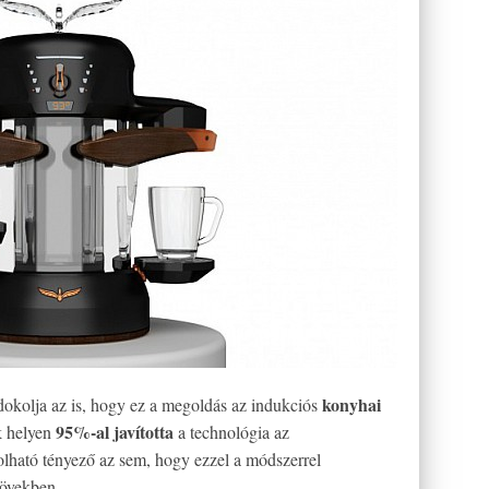
konyhai
ndokolja az is, hogy ez a megoldás az indukciós
95%-al javította
k helyen
a technológia az
lható tényező az sem, hogy ezzel a módszerrel
övekben.