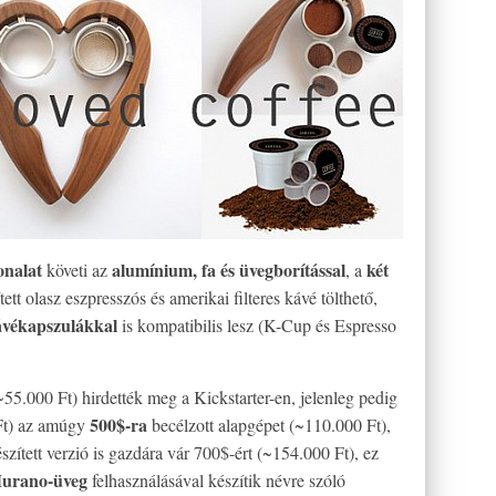
onalat
alumínium, fa és üvegborítással
két
követi az
, a
ett olasz eszpresszós és amerikai filteres kávé tölthető,
vékapszulákkal
is kompatibilis lesz (K-Cup és Espresso
55.000 Ft) hirdették meg a Kickstarter-en, jelenleg pedig
500$-ra
Ft) az amúgy
becélzott alapgépet (~110.000 Ft),
észített verzió is gazdára vár 700$-ért (~154.000 Ft), ez
 Murano-üveg
felhasználásával készítik névre szóló