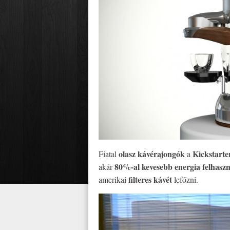
olasz kávérajongók
Kickstarte
Fiatal
a
80%-al kevesebb energia felhaszn
akár
filteres kávét
amerikai
lefőzni.