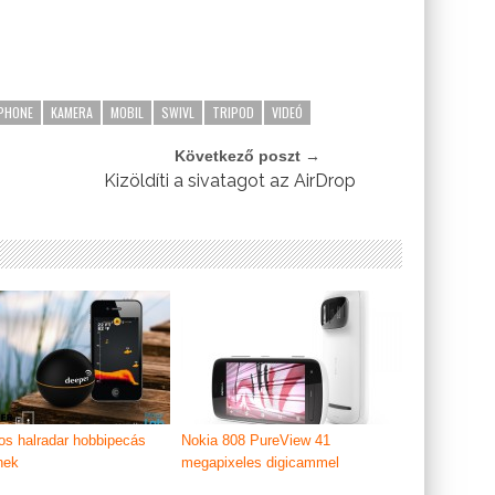
PHONE
KAMERA
MOBIL
SWIVL
TRIPOD
VIDEÓ
Következő poszt →
Kizöldíti a sivatagot az AirDrop
os halradar hobbipecás
Nokia 808 PureView 41
nek
megapixeles digicammel