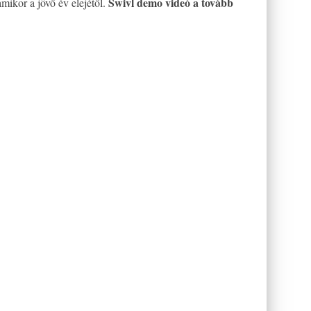
Swivl demo videó a tovább
amikor a jövő év elejétől.