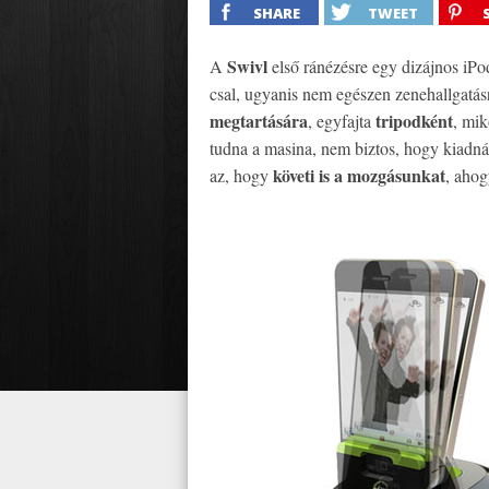
SHARE
TWEET
Swivl
A
első ránézésre egy dizájnos iPo
csal, ugyanis nem egészen zenehallgatásra
megtartására
tripodként
, egyfajta
, mi
tudna a masina, nem biztos, hogy kiadná
követi is a mozgásunkat
az, hogy
, ahog