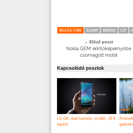
RELATED ITEMS
ÁLLVÁNY
ANDROID
FLIP
I
← Előző poszt
Nokia GEM: érintőképernyőbe
csomagolt mobil
Kapcsolódó posztok
LG G6: dual kamera, vízálló, 18:9
Android
kijelző
geekek