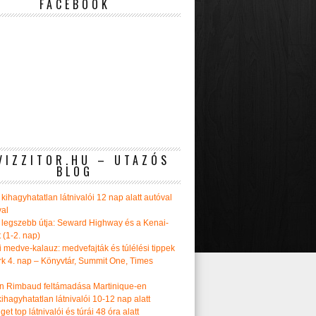
FACEBOOK
VIZZITOR.HU – UTAZÓS
BLOG
kihagyhatatlan látnivalói 12 nap alatt autóval
val
 legszebb útja: Seward Highway és a Kenai-
t (1-2. nap)
i medve-kalauz: medvefajták és túlélési tippek
k 4. nap – Könyvtár, Summit One, Times
n Rimbaud feltámadása Martinique-en
ihagyhatatlan látnivalói 10-12 nap alatt
get top látnivalói és túrái 48 óra alatt