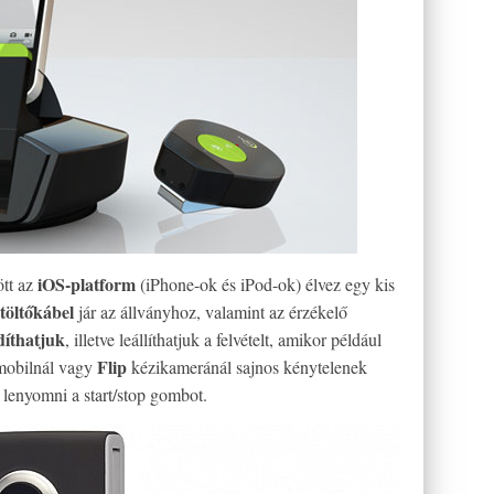
iOS-platform
tt az
(iPhone-ok és iPod-ok) élvez egy kis
töltőkábel
jár az állványhoz, valamint az érzékelő
díthatjuk
, illetve leállíthatjuk a felvételt, amikor például
Flip
obilnál vagy
kézikameránál sajnos kénytelenek
l lenyomni a start/stop gombot.