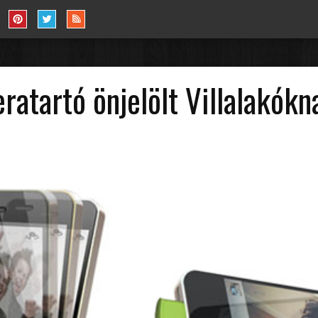
atartó önjelölt Villalakókn