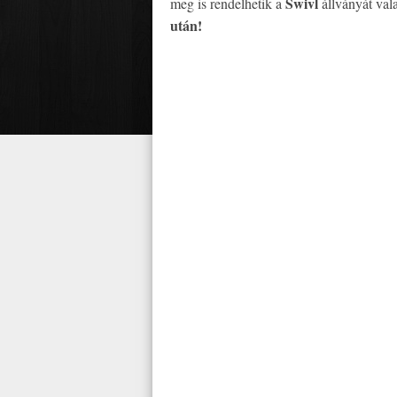
Swivl
meg is rendelhetik a
állványát val
után!