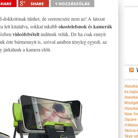
SHARE
SHARE
1 HOZZÁSZÓLÁS
d-dokkolónak tűnhet, de szerencsére nem az! A látszat
okostelefonok és kamerák
 lett kitalálva, sokkal inkább
videófelvételt
közben
indítunk velük. De ha csak ennyit
nk érte bármennyit is, szóval amiben tényleg egyedi, az
y járkálunk a kamera előtt.
Alaszka 
és hajó
Alaszka
félszige
Alaszka
New Yor
Square
A Maiso
Skócia k
Skye szi