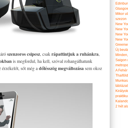
Edinburg
Glasgow 
Mikor u
szezon
New York
New York
New Yor
New Yor
Greenwi
Új beut
szenzoros csipesz
rápattintjuk a ruhánkra
járó
, csak
,
Minden, 
fokban
is megfordul, ha kell, szóval rohangálhatunk
Saigon 
metropol
dőlésszög megváltozása
az érzékelőt, sőt még a
sem okoz
A Fehér
Thaiföl
Munkasz
táblázat
Királyo
praktiku
Kalando
2 hét ala