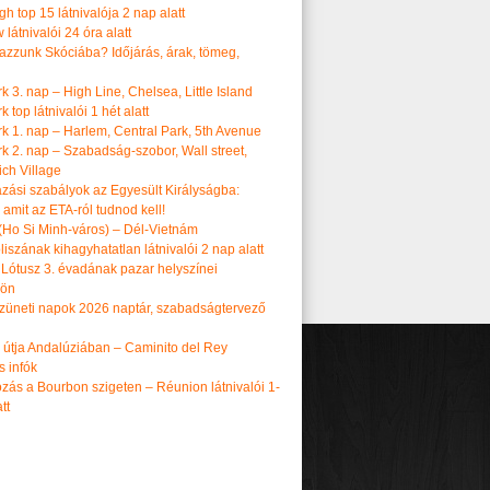
h top 15 látnivalója 2 nap alatt
látnivalói 24 óra alatt
tazzunk Skóciába? Időjárás, árak, tömeg,
 3. nap – High Line, Chelsea, Little Island
 top látnivalói 1 hét alatt
k 1. nap – Harlem, Central Park, 5th Avenue
k 2. nap – Szabadság-szobor, Wall street,
ch Village
azási szabályok az Egyesült Királyságba:
amit az ETA-ról tudnod kell!
(Ho Si Minh-város) – Dél-Vietnám
iszának kihagyhatatlan látnivalói 2 nap alatt
 Lótusz 3. évadának pazar helyszínei
dön
üneti napok 2026 naptár, szabadságtervező
k útja Andalúziában – Caminito del Rey
s infók
zás a Bourbon szigeten – Réunion látnivalói 1-
tt