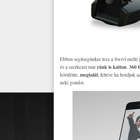
Ebben segítségünkre lesz a Swivl mellé 
ránk is kattan
360 
és a szerkezet már
.
megtalál
körülötte,
, feltéve ha hordjuk 
neki gondot.