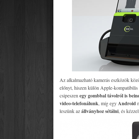
Az alkalmazható kamerás eszközök közö
előnyt, hiszen külön Apple-kompatibilis
egy gombbal távolról is bein
csipeszen
video-telefonálunk
Android
, míg egy
m
állványhoz sétálni
leszünk az
, és kézze