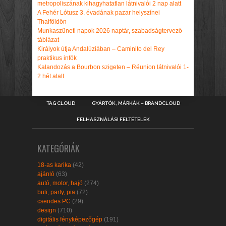
metropoliszának kihagyhatatlan látnivalói 2 nap alatt
A Fehér Lótusz 3. évadának pazar helyszínei
Thaiföldön
Munkaszüneti napok 2026 naptár, szabadságtervező
táblázat
Királyok útja Andalúziában – Caminito del Rey
praktikus infók
Kalandozás a Bourbon szigeten – Réunion látnivalói 1-
2 hét alatt
TAG CLOUD
GYÁRTÓK, MÁRKÁK – BRANDCLOUD
FELHASZNÁLÁSI FELTÉTELEK
KATEGÓRIÁK
18-as karika
(42)
ajánló
(63)
autó, motor, hajó
(274)
buli, party, pia
(72)
csendes PC
(29)
design
(710)
digitális fényképezőgép
(191)