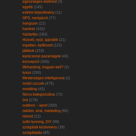
egészséges életmód
(3)
egyéb
(145)
extrém teljesítmény
(11)
GPS, navigáció
(77)
hangszer
(21)
hardver
(432)
háztartás
(183)
Húsvét, nyúl, ajándék
(21)
ingatlan, építészet
(115)
játékok
(253)
karácsonyi pazarságok
(43)
koncepció
(306)
lifehacking, hogyan kell?
(2)
luxus
(293)
Mesterséges intelligencia
(1)
mobil cuccok
(475)
modding
(43)
Nincs kategorizálva
(72)
óra
(178)
outdoor – sport
(300)
reklám, viral, marketing
(60)
rekord
(12)
sufni tunning, DIY
(99)
szolgálati közlemény
(39)
szolgáltatás
(85)