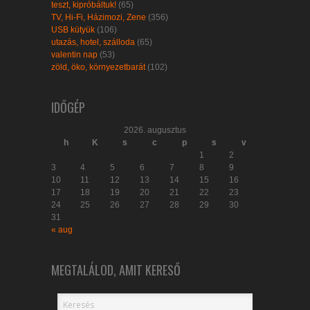
teszt, kipróbáltuk!
(65)
TV, Hi-Fi, Házimozi, Zene
(356)
USB kütyük
(106)
utazás, hotel, szálloda
(65)
valentin nap
(53)
zöld, öko, környezetbarát
(102)
IDŐGÉP
2026. augusztus
h
K
s
c
p
s
v
1
2
3
4
5
6
7
8
9
10
11
12
13
14
15
16
17
18
19
20
21
22
23
24
25
26
27
28
29
30
31
« aug
MEGTALÁLOD, AMIT KERESŐ