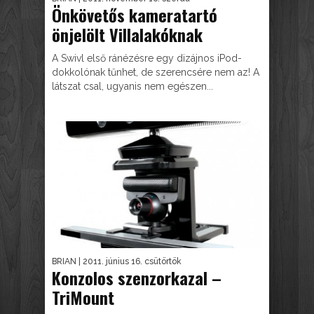
Önkövetős kameratartó
önjelölt Villalakóknak
A Swivl első ránézésre egy dizájnos iPod-
dokkolónak tűnhet, de szerencsére nem az! A
látszat csal, ugyanis nem egészen...
BRIAN
| 2011. június 16. csütörtök
Konzolos szenzorkazal –
TriMount