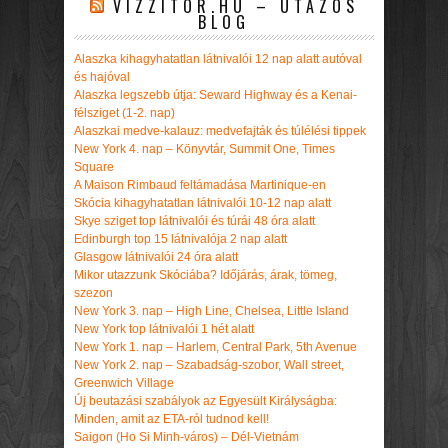
VIZZITOR.HU – UTAZÓS
BLOG
Alaszka kihagyhatatlan látnivalói 12 nap alatt autóval
és hajóval
Alaszka legszebb útja: Seward Highway és a Kenai-
félsziget (1-2. nap)
Alaszkai medve-kalauz: medvefajták és túlélési tippek
New York 4. nap – Könyvtár, Summit One, Times
Square
A Maison Rimbaud feltámadása Martinique-en
Skócia kihagyhatatlan látnivalói 10-12 nap alatt
Skye sziget top látnivalói és túrái 48 óra alatt
Edinburgh top 15 látnivalója 2 nap alatt
Glasgow látnivalói 24 óra alatt
Mikor utazzunk Skóciába? Időjárás, árak, tömeg,
szezon
New York 3. nap – High Line, Chelsea, Little Island
New York top látnivalói 1 hét alatt
New York 1. nap – Harlem, Central Park, 5th Avenue
New York 2. nap – Szabadság-szobor, Wall street,
Greenwich Village
Új beutazási szabályok az Egyesült Királyságba:
Minden, amit az ETA-ról tudnod kell!
Saigon (Ho Si Minh-város) – Dél-Vietnám