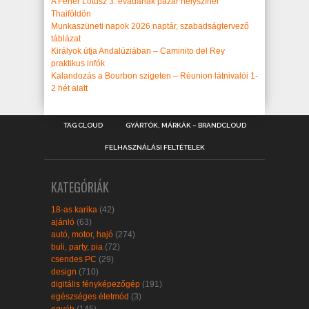
A Fehér Lótusz 3. évadának pazar helyszínei
Thaiföldön
Munkaszüneti napok 2026 naptár, szabadságtervező
táblázat
Királyok útja Andalúziában – Caminito del Rey
praktikus infók
Kalandozás a Bourbon szigeten – Réunion látnivalói 1-
2 hét alatt
TAG CLOUD
GYÁRTÓK, MÁRKÁK – BRANDCLOUD
FELHASZNÁLÁSI FELTÉTELEK
KATEGÓRIÁK
18-as karika
(42)
ajánló
(63)
autó, motor, hajó
(274)
buli, party, pia
(72)
csendes PC
(29)
design
(710)
digitális fényképezőgép
(191)
egészséges életmód
(3)