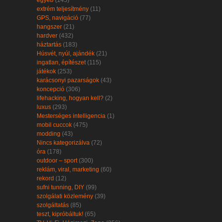
egyéb
(145)
extrém teljesítmény
(11)
GPS, navigáció
(77)
hangszer
(21)
hardver
(432)
háztartás
(183)
Húsvét, nyúl, ajándék
(21)
ingatlan, építészet
(115)
játékok
(253)
karácsonyi pazarságok
(43)
koncepció
(306)
lifehacking, hogyan kell?
(2)
luxus
(293)
Mesterséges intelligencia
(1)
mobil cuccok
(475)
modding
(43)
Nincs kategorizálva
(72)
óra
(178)
outdoor – sport
(300)
reklám, viral, marketing
(60)
rekord
(12)
sufni tunning, DIY
(99)
szolgálati közlemény
(39)
szolgáltatás
(85)
teszt, kipróbáltuk!
(65)