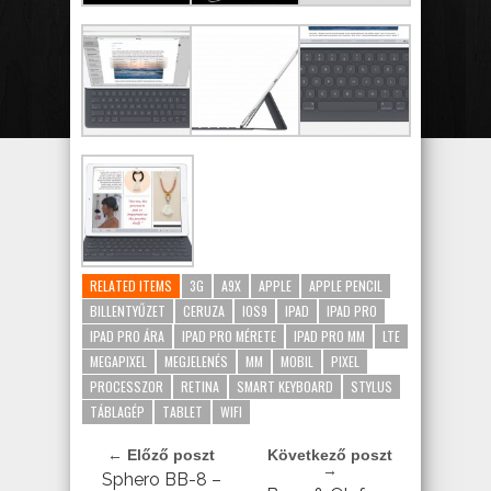
RELATED ITEMS
3G
A9X
APPLE
APPLE PENCIL
BILLENTYŰZET
CERUZA
IOS9
IPAD
IPAD PRO
IPAD PRO ÁRA
IPAD PRO MÉRETE
IPAD PRO MM
LTE
MEGAPIXEL
MEGJELENÉS
MM
MOBIL
PIXEL
PROCESSZOR
RETINA
SMART KEYBOARD
STYLUS
TÁBLAGÉP
TABLET
WIFI
← Előző poszt
Következő poszt
→
Sphero BB-8 –