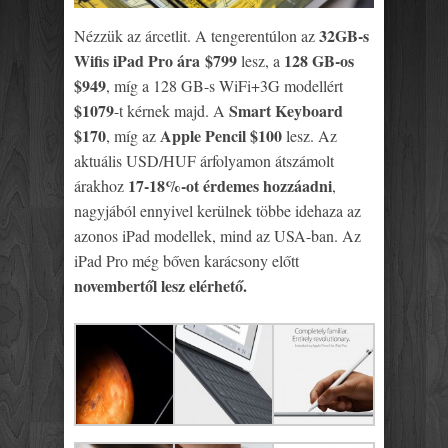
32GB-s
Nézzük az árcetlit. A tengerentúlon az
Wifis iPad Pro ára $799
128 GB-os
lesz, a
$949
, míg a 128 GB-s WiFi+3G modellért
$1079
Smart Keyboard
-t kérnek majd. A
$170
Apple Pencil $100
, míg az
lesz. Az
aktuális USD/HUF árfolyamon átszámolt
17-18%-ot érdemes hozzáadni
árakhoz
,
nagyjából ennyivel kerülnek többe idehaza az
azonos iPad modellek, mind az USA-ban. Az
iPad Pro még bőven karácsony előtt
novembertől lesz elérhető.