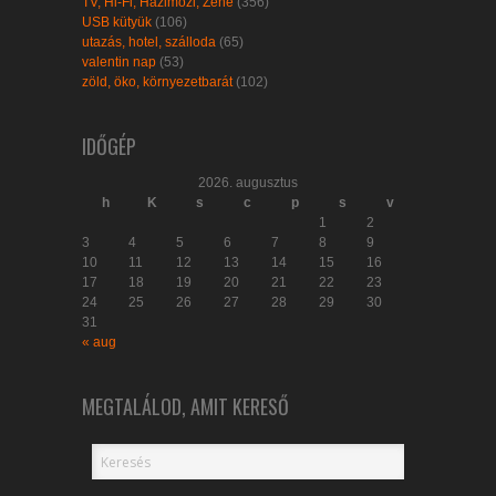
TV, Hi-Fi, Házimozi, Zene
(356)
USB kütyük
(106)
utazás, hotel, szálloda
(65)
valentin nap
(53)
zöld, öko, környezetbarát
(102)
IDŐGÉP
2026. augusztus
h
K
s
c
p
s
v
1
2
3
4
5
6
7
8
9
10
11
12
13
14
15
16
17
18
19
20
21
22
23
24
25
26
27
28
29
30
31
« aug
MEGTALÁLOD, AMIT KERESŐ