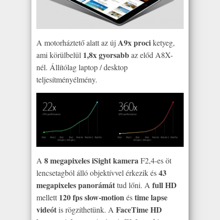
A9x proci
A motorháztető alatt az új
ketyeg,
1,8x gyorsabb
ami körülbelül
az előd A8X-
nél. Állítólag laptop / desktop
teljesítményélmény.
8 megapixeles iSight kamera
A
F2,4-es öt
43
lencsetagból álló objektívvel érkezik és
megapixeles panorámát
full HD
tud lőni. A
120 fps slow-motion
time lapse
mellett
és
videót
FaceTime HD
is rögzíthetünk. A