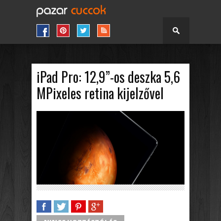
iPad Pro: 12,9”-os deszka 5,6
MPixeles retina kijelzővel
SHARE
TWEET
SHARE
SHARE