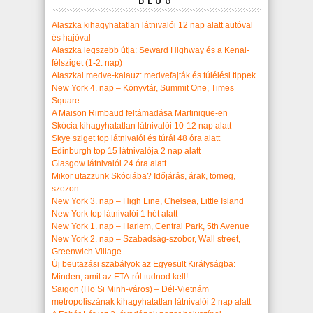
Alaszka kihagyhatatlan látnivalói 12 nap alatt autóval
és hajóval
Alaszka legszebb útja: Seward Highway és a Kenai-
félsziget (1-2. nap)
Alaszkai medve-kalauz: medvefajták és túlélési tippek
New York 4. nap – Könyvtár, Summit One, Times
Square
A Maison Rimbaud feltámadása Martinique-en
Skócia kihagyhatatlan látnivalói 10-12 nap alatt
Skye sziget top látnivalói és túrái 48 óra alatt
Edinburgh top 15 látnivalója 2 nap alatt
Glasgow látnivalói 24 óra alatt
Mikor utazzunk Skóciába? Időjárás, árak, tömeg,
szezon
New York 3. nap – High Line, Chelsea, Little Island
New York top látnivalói 1 hét alatt
New York 1. nap – Harlem, Central Park, 5th Avenue
New York 2. nap – Szabadság-szobor, Wall street,
Greenwich Village
Új beutazási szabályok az Egyesült Királyságba:
Minden, amit az ETA-ról tudnod kell!
Saigon (Ho Si Minh-város) – Dél-Vietnám
metropoliszának kihagyhatatlan látnivalói 2 nap alatt