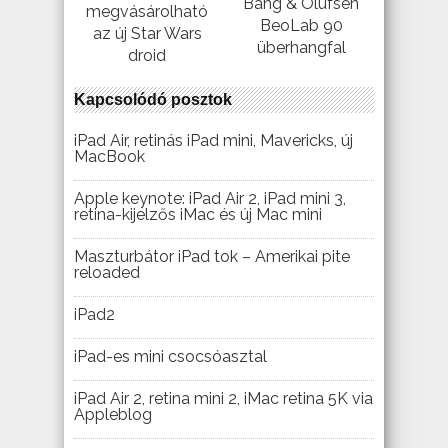
Bang & Olufsen
megvásárolható
BeoLab 90
az új Star Wars
überhangfal
droid
Kapcsolódó posztok
iPad Air, retinás iPad mini, Mavericks, új
MacBook
Apple keynote: iPad Air 2, iPad mini 3,
retina-kijelzős iMac és új Mac mini
Maszturbátor iPad tok – Amerikai pite
reloaded
iPad2
iPad-es mini csocsóasztal
iPad Air 2, retina mini 2, iMac retina 5K via
Appleblog