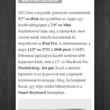
NINCS HOZZÁSZÓLÁS
2012-ben a negyedik generációs normálméretű
9,7”-os iPad
-dal egyidőben az Apple egy
7,9”-os Mini
kisebb táblagéppel a
bejelentésével lepte meg a rajongókat, most
viszont másik irányba kacsintottak ki:
iPad Pro
megérkezett az
. A tabletmonstrum, a
12,9”-os 2732 x 2048 pixel
maga
(5,6MP)
felbontású kijelzőjével kisebb területen több
képpontot kínál, mint a 15”-os MacBook Pro.
Pixelsűrűség: 264 ppi
. Ezzel a mérettel,
kijelzővel és az új procival már a laptopok
territóriumát kóstolgatja, főleg, ha beújítunk
hozzá, egy teljes értékű billentyűzetet is a
Smart Keyboard
formájában.