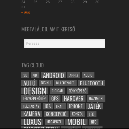
24
25
26
27
28
29
30
31
« aug
MEGTALÁLOD, AMIT KERESŐ
TAG CLOUD
ANDROID
4K
APPLE
3D
AUDIO
AUTÓ
BLUETOOTH
BICIKLI
BILLENTYŰZET
DESIGN
FÉNYKÉPEZŐ
DIGICAM
HARDVER
GPS
FÉNYKÉPEZŐGÉP
HÁZIMOZI
JÁTÉK
IOS
IPHONE
IPAD
HÁZTARTÁS
KAMERA
KONCEPCIÓ
LED
KONZOL
LUXUS
MOBIL
NFC
MEGAPIXEL