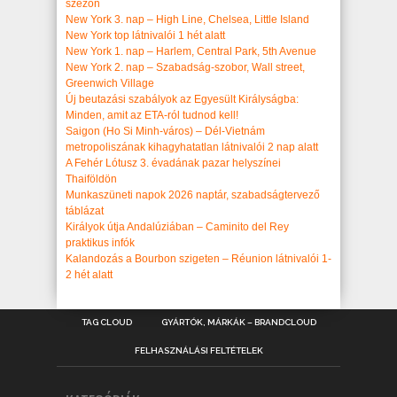
szezon
New York 3. nap – High Line, Chelsea, Little Island
New York top látnivalói 1 hét alatt
New York 1. nap – Harlem, Central Park, 5th Avenue
New York 2. nap – Szabadság-szobor, Wall street,
Greenwich Village
Új beutazási szabályok az Egyesült Királyságba:
Minden, amit az ETA-ról tudnod kell!
Saigon (Ho Si Minh-város) – Dél-Vietnám
metropoliszának kihagyhatatlan látnivalói 2 nap alatt
A Fehér Lótusz 3. évadának pazar helyszínei
Thaiföldön
Munkaszüneti napok 2026 naptár, szabadságtervező
táblázat
Királyok útja Andalúziában – Caminito del Rey
praktikus infók
Kalandozás a Bourbon szigeten – Réunion látnivalói 1-
2 hét alatt
TAG CLOUD
GYÁRTÓK, MÁRKÁK – BRANDCLOUD
FELHASZNÁLÁSI FELTÉTELEK