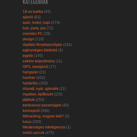
KATEGÓRIÁK
18-as karika
(42)
ajánló
(63)
autó, motor, hajó
(274)
buli, party, pia
(72)
csendes PC
(29)
design
(710)
digitális fényképezőgép
(191)
egészséges életmód
(3)
egyéb
(145)
extrém teljesítmény
(11)
GPS, navigáció
(77)
hangszer
(21)
hardver
(432)
háztartás
(183)
Húsvét, nyúl, ajándék
(21)
ingatlan, építészet
(115)
játékok
(253)
karácsonyi pazarságok
(43)
koncepció
(306)
lifehacking, hogyan kell?
(2)
luxus
(293)
Mesterséges intelligencia
(1)
mobil cuccok
(475)