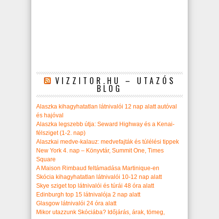
VIZZITOR.HU – UTAZÓS
BLOG
Alaszka kihagyhatatlan látnivalói 12 nap alatt autóval
és hajóval
Alaszka legszebb útja: Seward Highway és a Kenai-
félsziget (1-2. nap)
Alaszkai medve-kalauz: medvefajták és túlélési tippek
New York 4. nap – Könyvtár, Summit One, Times
Square
A Maison Rimbaud feltámadása Martinique-en
Skócia kihagyhatatlan látnivalói 10-12 nap alatt
Skye sziget top látnivalói és túrái 48 óra alatt
Edinburgh top 15 látnivalója 2 nap alatt
Glasgow látnivalói 24 óra alatt
Mikor utazzunk Skóciába? Időjárás, árak, tömeg,