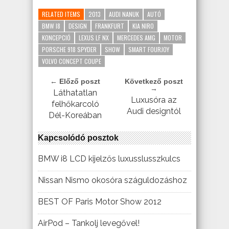
RELATED ITEMS
2013
AUDI NANUK
AUTÓ
BMW I8
DESIGN
FRANKFURT
KIA NIRO
KONCEPCIÓ
LEXUS LF NX
MERCEDES AMG
MOTOR
PORSCHE 918 SPYDER
SHOW
SMART FOURJOY
VOLVO CONCEPT COUPE
← Előző poszt
Következő poszt
→
Láthatatlan
Luxusóra az
felhőkarcoló
Audi designtól
Dél-Koreában
Kapcsolódó posztok
BMW i8 LCD kijelzős luxusslusszkulcs
Nissan Nismo okosóra száguldozáshoz
BEST OF Paris Motor Show 2012
AirPod – Tankolj levegővel!