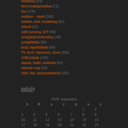
modding
(43)
Nincs kategorizálva
(72)
óra
(178)
outdoor – sport
(300)
reklám, viral, marketing
(60)
rekord
(12)
sufni tunning, DIY
(99)
szolgálati közlemény
(39)
szolgáltatás
(85)
teszt, kipróbáltuk!
(65)
TV, Hi-Fi, Házimozi, Zene
(356)
USB kütyük
(106)
utazás, hotel, szálloda
(65)
valentin nap
(53)
zöld, öko, környezetbarát
(102)
IDŐGÉP
2026. augusztus
h
K
s
c
p
s
v
1
2
3
4
5
6
7
8
9
10
11
12
13
14
15
16
17
18
19
20
21
22
23