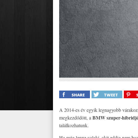
SHARE
TWEET
A 2014-es év egyik legnagyobb várakozá
BMW szuper-hibridjé
megkezdődött, a
találkozhatunk.
Ha még lenne valaki, akit eddig nem hoz