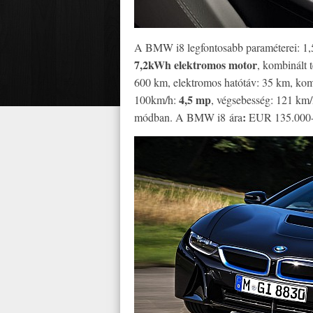
A BMW i8 legfontosabb paraméterei: 1,5
7,2kWh elektromos motor
, kombinált 
600 km, elektromos hatótáv: 35 km, kom
4,5 mp
100km/h:
, végsebesség: 121 km/
:
módban. A BMW i8 ára
EUR 135.000-tól