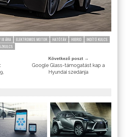
 I8 ÁRA
ELEKTROMOS MOTOR
HATÓTÁV
HIBRID
INDÍTÓ KULCS
SZKULCS
Következő poszt →
:
Google Glass-támogatást kap a
9,
Hyundai szedánja