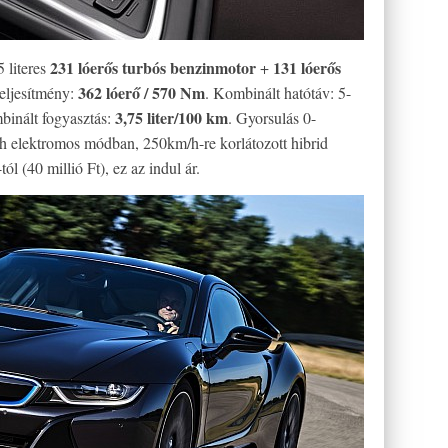
231 lóerős turbós benzinmotor
131 lóerős
 literes
+
362 lóerő / 570 Nm
teljesítmény:
. Kombinált hatótáv: 5-
3,75 liter/100 km
binált fogyasztás:
. Gyorsulás 0-
h elektromos módban, 250km/h-re korlátozott hibrid
 (40 millió Ft), ez az indul ár.