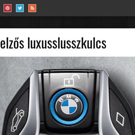
lzős luxusslusszkulcs