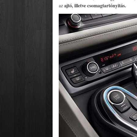
ajtó, illetve csomagtartónyitás.
az