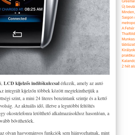
Greenwi
Új beut
Minden, 
Saigon 
metropol
A Fehér
Thaiföl
Munkasz
táblázat
Királyo
praktiku
Kalando
2 hét ala
LCD kijelzős indítókulccsal
i,
érkezik, amely az autó
Az integrált kijelzőn többek között megtekinthetjük a
tségi szint, a mini 24 literes benzintank szintje és a kettő
ság. Az aktuális idő, illetve a legutóbbi feltöltés
 egy okostelefonra letölthető alkalmazásokhoz hasonlóan, a
ovább bővíthetőek.
s) az olyan hagyományos funkciók sem hiányozhatnak, mint