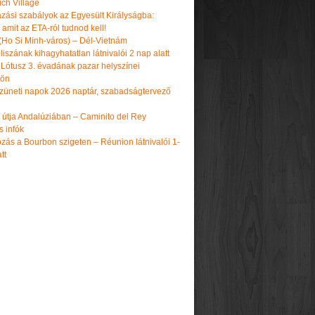
ch Village
azási szabályok az Egyesült Királyságba:
amit az ETA-ról tudnod kell!
(Ho Si Minh-város) – Dél-Vietnám
iszának kihagyhatatlan látnivalói 2 nap alatt
 Lótusz 3. évadának pazar helyszínei
dön
üneti napok 2026 naptár, szabadságtervező
k útja Andalúziában – Caminito del Rey
s infók
zás a Bourbon szigeten – Réunion látnivalói 1-
tt