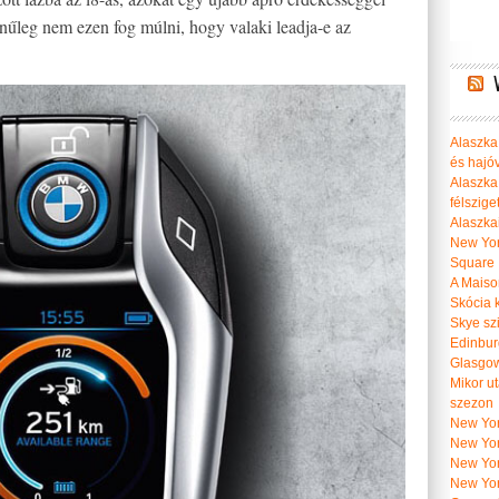
ínűleg nem ezen fog múlni, hogy valaki leadja-e az
Alaszka 
és hajó
Alaszka
félszige
Alaszka
New Yor
Square
A Maiso
Skócia k
Skye szi
Edinburg
Glasgow 
Mikor u
szezon
New York
New York
New Yor
New Yor