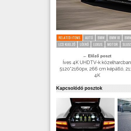
RELATED ITEMS
AUTÓ
BMW
BMW I8
BMW
LCD KIJELZŐ
LÓERŐ
LUXUS
MOTOR
SLUS
← Előző poszt
Íves 4K UHDTV-k közelharcban
5120*2160px, 266 cm képátló, 21:
4K
Kapcsolódó posztok