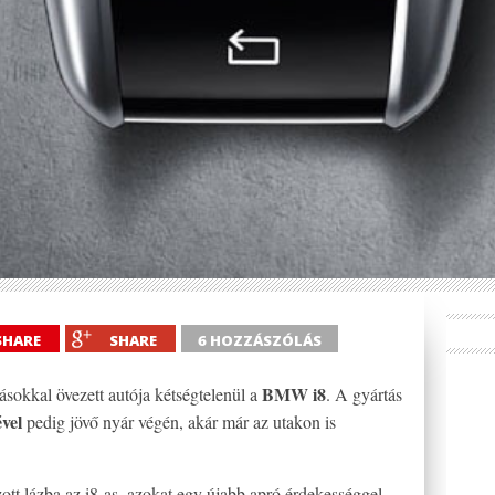
SHARE
SHARE
6 HOZZÁSZÓLÁS
BMW i8
sokkal övezett autója kétségtelenül a
. A gyártás
vel
pedig jövő nyár végén, akár már az utakon is
ott lázba az i8-as, azokat egy újabb apró érdekességgel