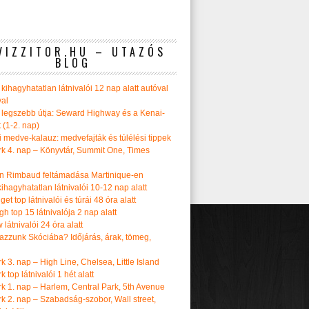
VIZZITOR.HU – UTAZÓS
BLOG
kihagyhatatlan látnivalói 12 nap alatt autóval
val
 legszebb útja: Seward Highway és a Kenai-
t (1-2. nap)
i medve-kalauz: medvefajták és túlélési tippek
k 4. nap – Könyvtár, Summit One, Times
n Rimbaud feltámadása Martinique-en
ihagyhatatlan látnivalói 10-12 nap alatt
get top látnivalói és túrái 48 óra alatt
h top 15 látnivalója 2 nap alatt
látnivalói 24 óra alatt
tazzunk Skóciába? Időjárás, árak, tömeg,
 3. nap – High Line, Chelsea, Little Island
 top látnivalói 1 hét alatt
k 1. nap – Harlem, Central Park, 5th Avenue
k 2. nap – Szabadság-szobor, Wall street,