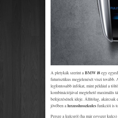
BMW i8
A pletykák szerint a
egy egyed
futurisztikus megjelenését viszi tovább. 
legfontosabb infókat, mint például a töltöt
kombinációjával megtehető maximális távol
befejezésének ideje. Állítólag, akárcsak
luxusslusszkulcs
jövőben a
funkciói is t
Persze a kulcsról (ha már egyszer kulc