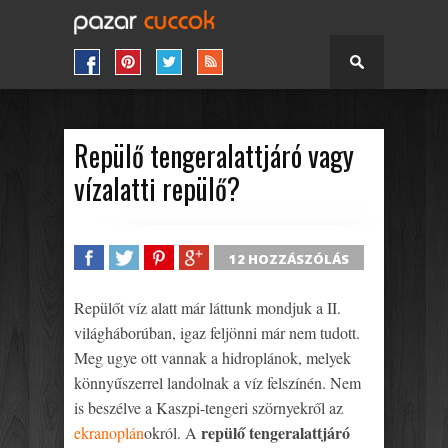
Repülő tengeralattjáró vagy
vízalatti repülő?
12 HOZZÁSZÓLÁS
SHARE
TWEET
SHARE
SHARE
Repülőt víz alatt már láttunk mondjuk a II.
világháborúban, igaz feljönni már nem tudott.
Meg ugye ott vannak a hidroplánok, melyek
könnyűszerrel landolnak a víz felszínén. Nem
is beszélve a Kaszpi-tengeri szörnyekről az
repülő tengeralattjáró
ekranoplán
okról. A