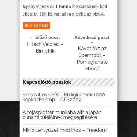
1 tonna
legénységnek és
felszerelésnek kell
elférnie. Hát fel van adva a lecka az biztos.
RELATED ITEMS
← Előző poszt
Következő poszt
→
Hitech Velorex –
Kávét főz az
Bimotrik
übermobil –
Pomegranate
Phone
Kapcsolódó posztok
Sorozatlövő EXILIM digicamek 1000
képkocka/mp – CES2009
A tojásplotter munkába állt a japán
cunami túlélőinek megsegítésére
Minibillentyűzet mobilhoz – Freedom