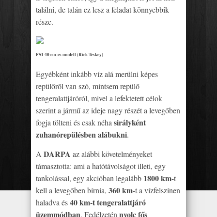
találni, de talán ez lesz a feladat könnyebbik
része.
FS1 40 cm-es modell (Rick Teskey)
Egyébként inkább víz alá merülni képes
repülőről van szó, mintsem repülő
tengeralattjáróról, mivel a lefektetett célok
szerint a jármű az ideje nagy részét a levegőben
sirályként
fogja tölteni és csak néha
zuhanórepülésben alábukni
.
DARPA
A
az alábbi követelményeket
támasztotta: ami a hatótávolságot illeti, egy
1800 km
tankolással, egy akcióban legalább
-t
360 km
kell a levegőben bírnia,
-t a vízfelszínen
40 km-t tengeralattjáró
haladva és
üzemmódban
nyolc fős
. Fedélzetén