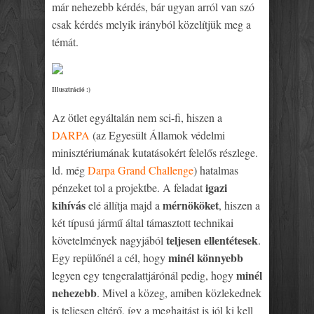
már nehezebb kérdés, bár ugyan arról van szó
csak kérdés melyik irányból közelítjük meg a
témát.
Illusztráció :)
Az ötlet egyáltalán nem sci-fi, hiszen a
DARPA
(az Egyesült Államok védelmi
minisztériumának kutatásokért felelős részlege.
ld. még
Darpa Grand Challenge
) hatalmas
igazi
pénzeket tol a projektbe. A feladat
kihívás
mérnököket
elé állítja majd a
, hiszen a
két típusú jármű által támasztott technikai
teljesen ellentétesek
követelmények nagyjából
.
minél könnyebb
Egy repülőnél a cél, hogy
minél
legyen egy tengeralattjárónál pedig, hogy
nehezebb
. Mivel a közeg, amiben közlekednek
is teljesen eltérő, így a meghajtást is jól ki kell