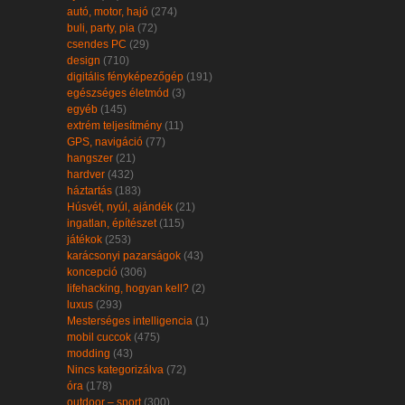
autó, motor, hajó
(274)
buli, party, pia
(72)
csendes PC
(29)
design
(710)
digitális fényképezőgép
(191)
egészséges életmód
(3)
egyéb
(145)
extrém teljesítmény
(11)
GPS, navigáció
(77)
hangszer
(21)
hardver
(432)
háztartás
(183)
Húsvét, nyúl, ajándék
(21)
ingatlan, építészet
(115)
játékok
(253)
karácsonyi pazarságok
(43)
koncepció
(306)
lifehacking, hogyan kell?
(2)
luxus
(293)
Mesterséges intelligencia
(1)
mobil cuccok
(475)
modding
(43)
Nincs kategorizálva
(72)
óra
(178)
outdoor – sport
(300)