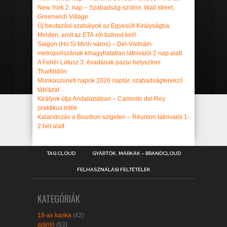
New York 2. nap – Szabadság-szobor, Wall street,
Greenwich Village
Új beutazási szabályok az Egyesült Királyságba:
Minden, amit az ETA-ról tudnod kell!
Saigon (Ho Si Minh-város) – Dél-Vietnám
metropoliszának kihagyhatatlan látnivalói 2 nap alatt
A Fehér Lótusz 3. évadának pazar helyszínei
Thaiföldön
Munkaszüneti napok 2026 naptár, szabadságtervező
táblázat
Királyok útja Andalúziában – Caminito del Rey
praktikus infók
Kalandozás a Bourbon szigeten – Réunion látnivalói 1-
2 hét alatt
TAG CLOUD
GYÁRTÓK, MÁRKÁK – BRANDCLOUD
FELHASZNÁLÁSI FELTÉTELEK
KATEGÓRIÁK
18-as karika
(42)
ajánló
(63)