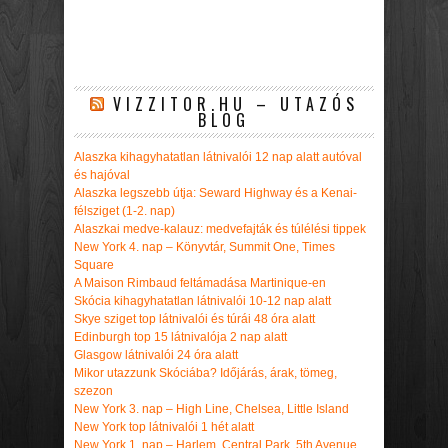
VIZZITOR.HU – UTAZÓS
BLOG
Alaszka kihagyhatatlan látnivalói 12 nap alatt autóval
és hajóval
Alaszka legszebb útja: Seward Highway és a Kenai-
félsziget (1-2. nap)
Alaszkai medve-kalauz: medvefajták és túlélési tippek
New York 4. nap – Könyvtár, Summit One, Times
Square
A Maison Rimbaud feltámadása Martinique-en
Skócia kihagyhatatlan látnivalói 10-12 nap alatt
Skye sziget top látnivalói és túrái 48 óra alatt
Edinburgh top 15 látnivalója 2 nap alatt
Glasgow látnivalói 24 óra alatt
Mikor utazzunk Skóciába? Időjárás, árak, tömeg,
szezon
New York 3. nap – High Line, Chelsea, Little Island
New York top látnivalói 1 hét alatt
New York 1. nap – Harlem, Central Park, 5th Avenue