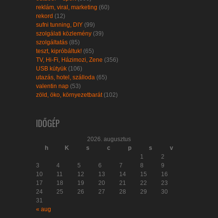
reklám, viral, marketing
(60)
rekord
(12)
sufni tunning, DIY
(99)
szolgálati közlemény
(39)
szolgáltatás
(85)
teszt, kipróbáltuk!
(65)
TV, Hi-Fi, Házimozi, Zene
(356)
USB kütyük
(106)
utazás, hotel, szálloda
(65)
valentin nap
(53)
zöld, öko, környezetbarát
(102)
IDŐGÉP
2026. augusztus
h
K
s
c
p
s
v
1
2
3
4
5
6
7
8
9
10
11
12
13
14
15
16
17
18
19
20
21
22
23
24
25
26
27
28
29
30
31
« aug