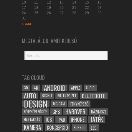
10
11
12
13
14
15
16
17
18
19
20
21
22
23
24
25
26
27
28
29
30
31
« aug
MEGTALÁLOD, AMIT KERESŐ
TAG CLOUD
ANDROID
4K
APPLE
3D
AUDIO
AUTÓ
BLUETOOTH
BICIKLI
BILLENTYŰZET
DESIGN
FÉNYKÉPEZŐ
DIGICAM
HARDVER
GPS
FÉNYKÉPEZŐGÉP
HÁZIMOZI
JÁTÉK
IOS
IPHONE
IPAD
HÁZTARTÁS
KAMERA
KONCEPCIÓ
LED
KONZOL