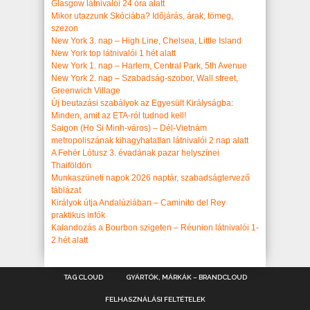
Glasgow látnivalói 24 óra alatt
Mikor utazzunk Skóciába? Időjárás, árak, tömeg,
szezon
New York 3. nap – High Line, Chelsea, Little Island
New York top látnivalói 1 hét alatt
New York 1. nap – Harlem, Central Park, 5th Avenue
New York 2. nap – Szabadság-szobor, Wall street,
Greenwich Village
Új beutazási szabályok az Egyesült Királyságba:
Minden, amit az ETA-ról tudnod kell!
Saigon (Ho Si Minh-város) – Dél-Vietnám
metropoliszának kihagyhatatlan látnivalói 2 nap alatt
A Fehér Lótusz 3. évadának pazar helyszínei
Thaiföldön
Munkaszüneti napok 2026 naptár, szabadságtervező
táblázat
Királyok útja Andalúziában – Caminito del Rey
praktikus infók
Kalandozás a Bourbon szigeten – Réunion látnivalói 1-
2 hét alatt
TAG CLOUD
GYÁRTÓK, MÁRKÁK – BRANDCLOUD
FELHASZNÁLÁSI FELTÉTELEK