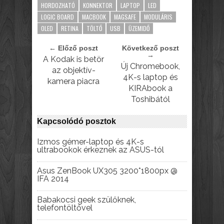
HORDOZHATÓ
KONNEKTOR
LAPTOP
LED
LOGIC BOARD
MACBOOK
MAGSAFE
MODULÁRIS
OLED
RETINA
TÖLTŐ
USB
ÜZEMIDŐ
← Előző poszt
Következő poszt
→
A Kodak is betör
Új Chromebook,
az objektív-
4K-s laptop és
kamera piacra
KIRAbook a
Toshibától
Kapcsolódó posztok
Izmos gémer-laptop és 4K-s
ultrabookok érkeznek az ASUS-tól
Asus ZenBook UX305 3200*1800px @
IFA 2014
Babakocsi geek szülőknek,
telefontöltővel