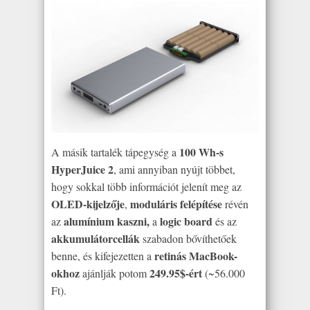
100 Wh-s
A másik tartalék tápegység a
HyperJuice 2
, ami annyiban nyújt többet,
hogy sokkal több információt jelenít meg az
OLED-kijelzője
moduláris felépítése
,
révén
alumínium kaszni,
logic board
az
a
és az
akkumulátorcellák
szabadon bővíthetőek
retinás MacBook-
benne, és kifejezetten a
okhoz
249.95$-ért
ajánlják potom
(~56.000
Ft).