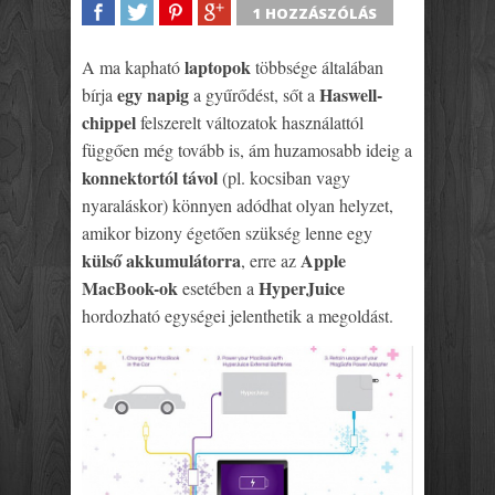
1 HOZZÁSZÓLÁS
SHARE
TWEET
SHARE
SHARE
laptopok
A ma kapható
többsége általában
egy napig
Haswell-
bírja
a gyűrődést, sőt a
chippel
felszerelt változatok használattól
függően még tovább is, ám huzamosabb ideig a
konnektortól távol
(pl. kocsiban vagy
nyaraláskor) könnyen adódhat olyan helyzet,
amikor bizony égetően szükség lenne egy
külső akkumulátorra
Apple
, erre az
MacBook-ok
HyperJuice
esetében a
hordozható egységei jelenthetik a megoldást.