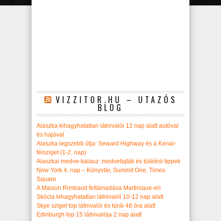
VIZZITOR.HU – UTAZÓS
BLOG
Alaszka kihagyhatatlan látnivalói 12 nap alatt autóval
és hajóval
Alaszka legszebb útja: Seward Highway és a Kenai-
félsziget (1-2. nap)
Alaszkai medve-kalauz: medvefajták és túlélési tippek
New York 4. nap – Könyvtár, Summit One, Times
Square
A Maison Rimbaud feltámadása Martinique-en
Skócia kihagyhatatlan látnivalói 10-12 nap alatt
Skye sziget top látnivalói és túrái 48 óra alatt
Edinburgh top 15 látnivalója 2 nap alatt