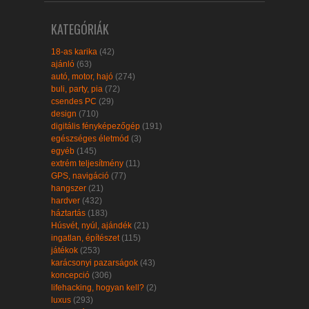
KATEGÓRIÁK
18-as karika
(42)
ajánló
(63)
autó, motor, hajó
(274)
buli, party, pia
(72)
csendes PC
(29)
design
(710)
digitális fényképezőgép
(191)
egészséges életmód
(3)
egyéb
(145)
extrém teljesítmény
(11)
GPS, navigáció
(77)
hangszer
(21)
hardver
(432)
háztartás
(183)
Húsvét, nyúl, ajándék
(21)
ingatlan, építészet
(115)
játékok
(253)
karácsonyi pazarságok
(43)
koncepció
(306)
lifehacking, hogyan kell?
(2)
luxus
(293)