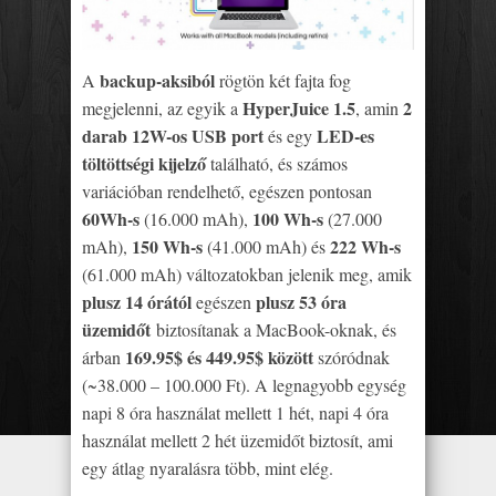
backup-aksiból
A
rögtön két fajta fog
HyperJuice 1.5
2
megjelenni, az egyik a
, amin
darab 12W-os USB port
LED-es
és egy
töltöttségi kijelző
található, és számos
variációban rendelhető, egészen pontosan
60Wh-s
100 Wh-s
(16.000 mAh),
(27.000
150 Wh-s
222 Wh-s
mAh),
(41.000 mAh) és
(61.000 mAh) változatokban jelenik meg, amik
plusz 14 órától
plusz 53 óra
egészen
üzemidőt
biztosítanak a MacBook-oknak, és
169.95$ és 449.95$ között
árban
szóródnak
(~38.000 – 100.000 Ft). A legnagyobb egység
napi 8 óra használat mellett 1 hét, napi 4 óra
használat mellett 2 hét üzemidőt biztosít, ami
egy átlag nyaralásra több, mint elég.