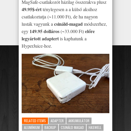
MagSafe-csatlakozót házilag összerakva plusz
49.95$-ért
ténylegesen a a külső aksihoz
csatlakoztatja (~11.000 Ft), de ha nagyon
csináld-magad
lusták vagyunk a
módszerhez,
149.95 dolláros
előre
egy
(~33.000 Ft)
legyártott adaptert
is kaphatunk a
HyperJuice-hoz.
RELATED ITEMS
ADAPTER
AKKUMULÁTOR
ALUMÍNIUM
BACKUP
CSINÁLD MAGAD
HASWELL