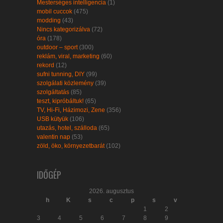
Mesterséges intelligencia
(1)
mobil cuccok
(475)
modding
(43)
Nincs kategorizálva
(72)
óra
(178)
outdoor – sport
(300)
reklám, viral, marketing
(60)
rekord
(12)
sufni tunning, DIY
(99)
szolgálati közlemény
(39)
szolgáltatás
(85)
teszt, kipróbáltuk!
(65)
TV, Hi-Fi, Házimozi, Zene
(356)
USB kütyük
(106)
utazás, hotel, szálloda
(65)
valentin nap
(53)
zöld, öko, környezetbarát
(102)
IDŐGÉP
2026. augusztus
h
K
s
c
p
s
v
1
2
3
4
5
6
7
8
9