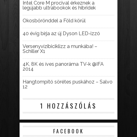
Intel Core M procival érkeznek a
legújabb ultrabookok és hibridek
Okosbőrönddel a Föld körül
40 évig bírja az új Dyson LED-izzó
Versenyvízibiciklizz a munkába! –
Schiller X1
4K, 8K és íves panoráma TV-k @IFA
2014
Hangtompító sörétes puskához – Salvo
12
1 HOZZÁSZÓLÁS
FACEBOOK