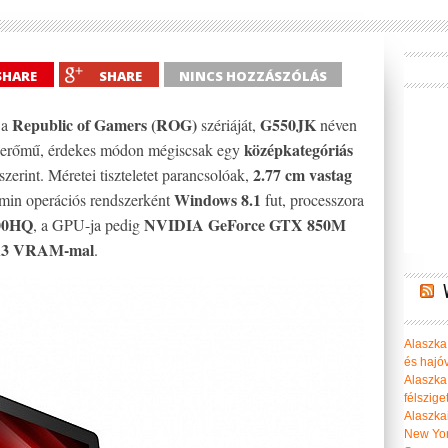
SHARE
SHARE
NINCS HOZZÁSZÓLÁS
Republic of Gamers (ROG)
G550JK
 a
szériáját,
néven
középkategóriás
 erőmű, érdekes módon mégiscsak egy
2.77 cm vastag
zerint. Méretei tiszteletet parancsolóak,
Windows 8.1
amin operációs rendszerként
fut, processzora
700HQ
NVIDIA GeForce GTX 850M
, a GPU-ja pedig
R3 VRAM-mal
.
Alaszka 
és hajó
Alaszka
félszige
Alaszka
New Yor