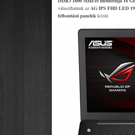
DDR3 1600 MHz-es memóriája 16 GB-
AG IPS FHD LED 1920
választhatunk az
felbontású panelek
közül.