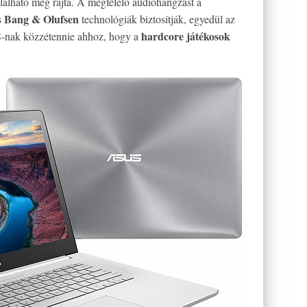
lálható meg rajta. A megfelelő audióhangzást a
Bang & Olufsen
s
technológiák biztosítják, egyedül az
hardcore játékosok
S-nak közzétennie ahhoz, hogy a