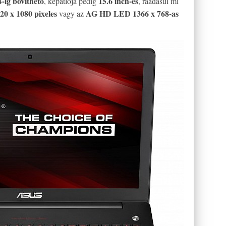
ig bővíthető
15.6 inch-es
, képátlója pedig
, ráadásul mi
 x 1080 pixeles
AG HD LED 1366 x 768-as
vagy az