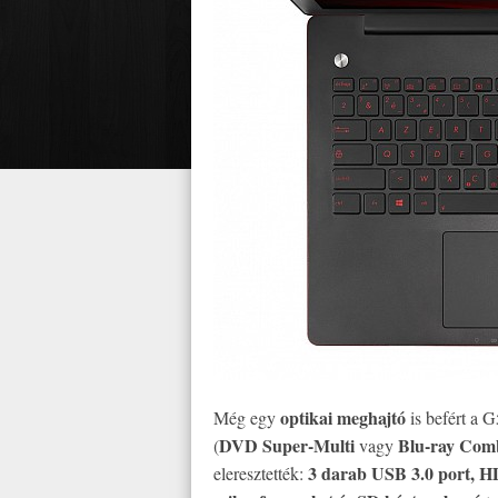
optikai meghajtó
Még egy
is befért a G
DVD Super-Multi
Blu-ray Com
(
vagy
3 darab USB 3.0 port, HD
eleresztették: