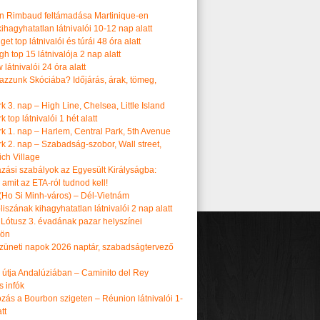
n Rimbaud feltámadása Martinique-en
ihagyhatatlan látnivalói 10-12 nap alatt
get top látnivalói és túrái 48 óra alatt
h top 15 látnivalója 2 nap alatt
látnivalói 24 óra alatt
tazzunk Skóciába? Időjárás, árak, tömeg,
 3. nap – High Line, Chelsea, Little Island
 top látnivalói 1 hét alatt
k 1. nap – Harlem, Central Park, 5th Avenue
k 2. nap – Szabadság-szobor, Wall street,
ch Village
azási szabályok az Egyesült Királyságba:
amit az ETA-ról tudnod kell!
(Ho Si Minh-város) – Dél-Vietnám
iszának kihagyhatatlan látnivalói 2 nap alatt
 Lótusz 3. évadának pazar helyszínei
dön
üneti napok 2026 naptár, szabadságtervező
k útja Andalúziában – Caminito del Rey
s infók
zás a Bourbon szigeten – Réunion látnivalói 1-
tt