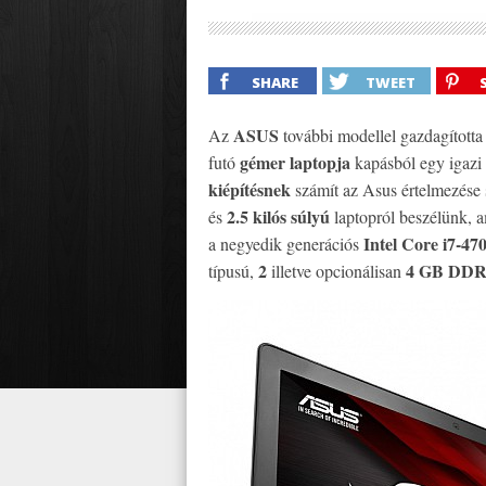
SHARE
TWEET
ASUS
Az
további modellel gazdagította
gémer laptopja
futó
kapásból egy igazi
kiépítésnek
számít az Asus értelmezése s
2.5 kilós súlyú
és
laptopról beszélünk, 
Intel Core i7-4
a negyedik generációs
2
4 GB DD
típusú,
illetve opcionálisan