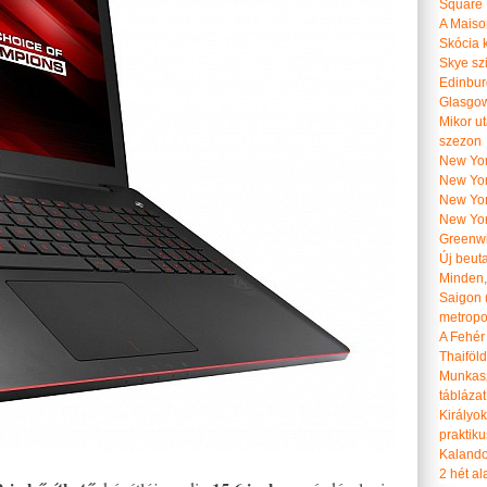
Square
A Maiso
Skócia k
Skye szi
Edinburg
Glasgow 
Mikor u
szezon
New York
New York
New Yor
New Yor
Greenwi
Új beut
Minden, 
Saigon 
metropol
A Fehér
Thaiföl
Munkasz
táblázat
Királyo
praktiku
Kalando
2 hét ala