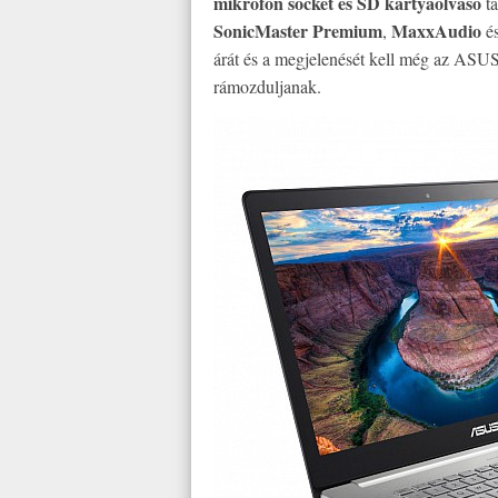
mikrofon socket és SD kártyaolvasó
ta
SonicMaster Premium
MaxxAudio
,
é
árát és a megjelenését kell még az ASU
rámozduljanak.