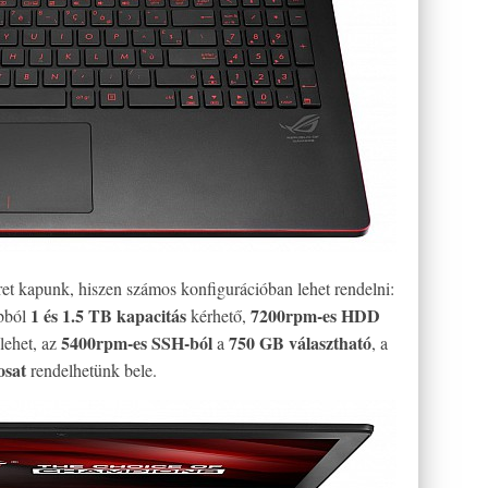
et kapunk, hiszen számos konfigurációban lehet rendelni:
1 és 1.5 TB kapacitás
7200rpm-es HDD
bból
kérhető,
5400rpm-es SSH-ból
750 GB választható
lehet, az
a
, a
osat
rendelhetünk bele.