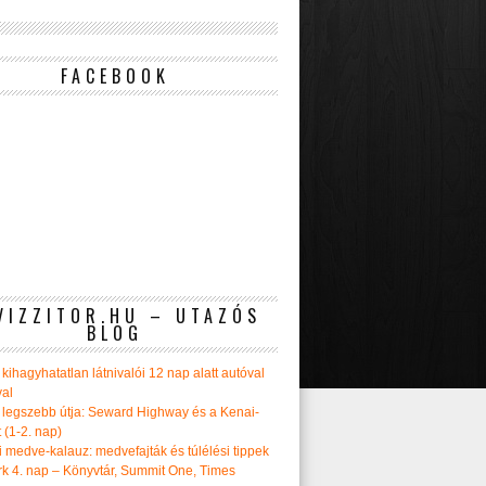
FACEBOOK
VIZZITOR.HU – UTAZÓS
BLOG
kihagyhatatlan látnivalói 12 nap alatt autóval
val
 legszebb útja: Seward Highway és a Kenai-
t (1-2. nap)
i medve-kalauz: medvefajták és túlélési tippek
k 4. nap – Könyvtár, Summit One, Times