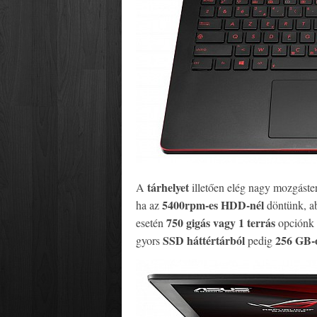
tárhelyet
A
illetően elég nagy mozgáster
5400rpm-es HDD-nél
ha az
döntünk, a
750 gigás vagy 1 terrás
esetén
opciónk 
SSD háttértárból
256 GB-
gyors
pedig