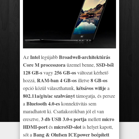
Intel
Broadwell-architektúrás
Az
legújabb
Core M processzora
SSD-ből
üzemel benne,
128 GB-s
256 GB-os
vagy
változat kérhető
RAM-ban 4 GB-os
8 GB-os
hozzá,
illetve
kétsávos wifije
opció közül választhatunk,
a
802.11a/g/n/ac szabványt
támogatja, és persze
Bluetooth 4.0-es
a
konnektivitás sem
maradhatott ki. Csatlakozókban jól el van
3 db USB 3.0-s portja
micro
eresztve,
mellett
HDMI-port
microSD-slot
és
is helyet kapott,
Bang & Olufsen ICEpower beépített
sőt a