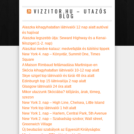
VIZZITOR.HU – UTAZÓS
BLOG
Alaszka kihagyhatatlan látnivalói 12 nap alatt autóval
és hajóval
Alaszka legszebb útja: Seward Highway és a Kenai-
félsziget (1-2. nap)
Alaszkai medve-kalauz: medvefajták és túlélési tippek
New York 4. nap – Könyvtár, Summit One, Times
Square
A Maison Rimbaud feltámadása Martinique-en
Skócia kihagyhatatlan látnivalói 10-12 nap alatt
Skye sziget top látnivalói és túrái 48 óra alatt
Edinburgh top 15 látnivalója 2 nap alatt
Glasgow látnivalói 24 óra alatt
Mikor utazzunk Skóciába? Időjárás, árak, tömeg,
szezon
New York 3. nap – High Line, Chelsea, Little Island
New York top látnivalói 1 hét alatt
New York 1. nap – Harlem, Central Park, 5th Avenue
New York 2. nap – Szabadság-szobor, Wall street,
Greenwich Village
Új beutazási szabályok az Egyesült Királyságba: