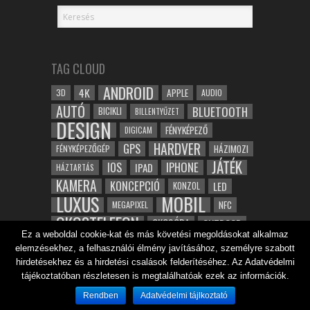
TAG CLOUD
ANDROID
4K
APPLE
3D
AUDIO
AUTÓ
BLUETOOTH
BICIKLI
BILLENTYŰZET
DESIGN
FÉNYKÉPEZŐ
DIGICAM
HARDVER
GPS
FÉNYKÉPEZŐGÉP
HÁZIMOZI
JÁTÉK
IOS
IPHONE
IPAD
HÁZTARTÁS
KAMERA
KONCEPCIÓ
LED
KONZOL
LUXUS
MOBIL
NFC
MEGAPIXEL
OKOSTELEFON
OKOSÓRA
OUTDOOR
Ez a weboldal cookie-kat és más követési megoldásokat alkalmaz
TABLET
SAMSUNG
SPORT
ROBOT
elemzésekhez, a felhasználói élmény javításához, személyre szabott
WIFI
TESZT
VIDEÓ
VÍZÁLLÓ
ZENE
ZÖLD
hirdetésekhez és a hirdetési csalások felderítéséhez. Az Adatvédelmi
ÓRA
tájékoztatóban részletesen is megtalálhatóak ezek az információk.
ÉRINTŐKÉPERNYŐ
ÉPÍTÉSZET
Rendben
Adatvédelmi tájlkoztató