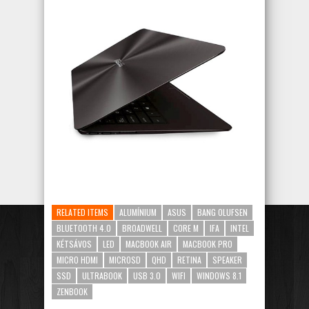
RELATED ITEMS
ALUMÍNIUM
ASUS
BANG OLUFSEN
BLUETOOTH 4.0
BROADWELL
CORE M
IFA
INTEL
KÉTSÁVOS
LED
MACBOOK AIR
MACBOOK PRO
MICRO HDMI
MICROSD
QHD
RETINA
SPEAKER
SSD
ULTRABOOK
USB 3.0
WIFI
WINDOWS 8.1
ZENBOOK