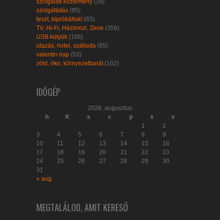
szolgálati közlemény
(39)
szolgáltatás
(85)
teszt, kipróbáltuk!
(65)
TV, Hi-Fi, Házimozi, Zene
(356)
USB kütyük
(106)
utazás, hotel, szálloda
(65)
valentin nap
(53)
zöld, öko, környezetbarát
(102)
IDŐGÉP
2026. augusztus
h
K
s
c
p
s
v
1
2
3
4
5
6
7
8
9
10
11
12
13
14
15
16
17
18
19
20
21
22
23
24
25
26
27
28
29
30
31
« aug
MEGTALÁLOD, AMIT KERESŐ