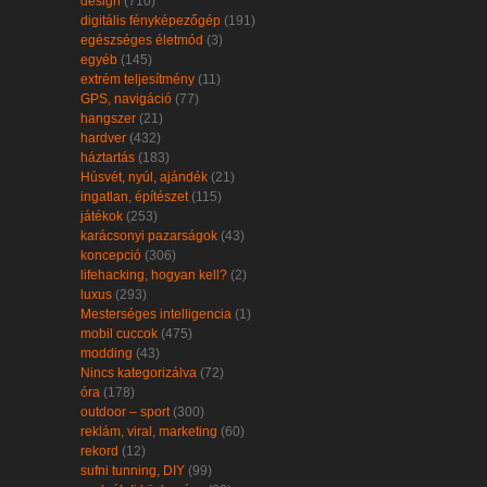
design
(710)
digitális fényképezőgép
(191)
egészséges életmód
(3)
egyéb
(145)
extrém teljesítmény
(11)
GPS, navigáció
(77)
hangszer
(21)
hardver
(432)
háztartás
(183)
Húsvét, nyúl, ajándék
(21)
ingatlan, építészet
(115)
játékok
(253)
karácsonyi pazarságok
(43)
koncepció
(306)
lifehacking, hogyan kell?
(2)
luxus
(293)
Mesterséges intelligencia
(1)
mobil cuccok
(475)
modding
(43)
Nincs kategorizálva
(72)
óra
(178)
outdoor – sport
(300)
reklám, viral, marketing
(60)
rekord
(12)
sufni tunning, DIY
(99)