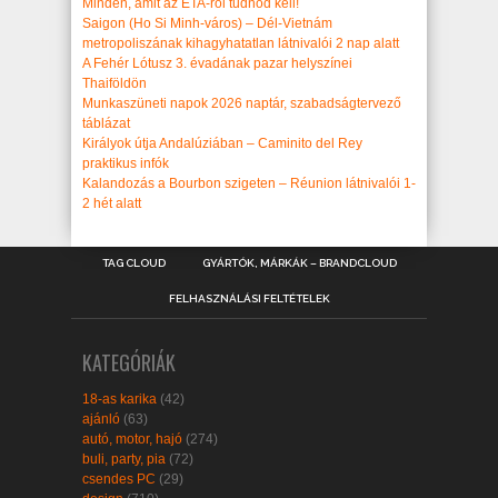
Minden, amit az ETA-ról tudnod kell!
Saigon (Ho Si Minh-város) – Dél-Vietnám
metropoliszának kihagyhatatlan látnivalói 2 nap alatt
A Fehér Lótusz 3. évadának pazar helyszínei
Thaiföldön
Munkaszüneti napok 2026 naptár, szabadságtervező
táblázat
Királyok útja Andalúziában – Caminito del Rey
praktikus infók
Kalandozás a Bourbon szigeten – Réunion látnivalói 1-
2 hét alatt
TAG CLOUD
GYÁRTÓK, MÁRKÁK – BRANDCLOUD
FELHASZNÁLÁSI FELTÉTELEK
KATEGÓRIÁK
18-as karika
(42)
ajánló
(63)
autó, motor, hajó
(274)
buli, party, pia
(72)
csendes PC
(29)