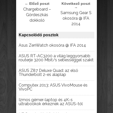
← Előző poszt
Következő poszt
→
Chargeboard –
Samsung Gear S
Gördeszkás
okosóra @ IFA
dokkoló
2014
Kapcsolódó posztok
Asus ZenWatch okosóra @ IFA 2014
ASUS RT-AC3200 a világ leggyorsabb
routerje 3200 Mbit/s sebességgel szakít
ASUS Z87 Deluxe Quad: az első
Thunderbolt 2-es alaplap
Computex 2013: ASUS VivoMouse és
VivoPC
Izmos gémer-laptop és 4K-s
ultrabookok érkeznek az ASUS-tól