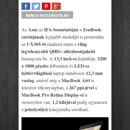
SHARE
TWEET
SHARE
SHARE
NINCS HOZZÁSZÓLÁS
Asus
IFA-bemutatóján
ZenBook-
Az
az
a
szériájának
legújabb modelljét is promotálta,
UX305-öt
világ
az
ráadásul máris a
legvékonyabb QHD+ ultrabookjaként
13,3 inch-es
3200
harangozta be. A
képátlójú,
x 1800 pixeles
LED-es
felbontású és
háttérvilágítású
12,3 mm
laptop mindössze
vastag
MacBook Airt
, amivel még a
is
267 ppi-jével
lekörözi vékonyságban, a
a
MacBook Pro Retina Display-el
is
1,2 kilójával
versenyben van,
pedig egyenesen
pehelysúlyú
a
kategóriába sorolható.