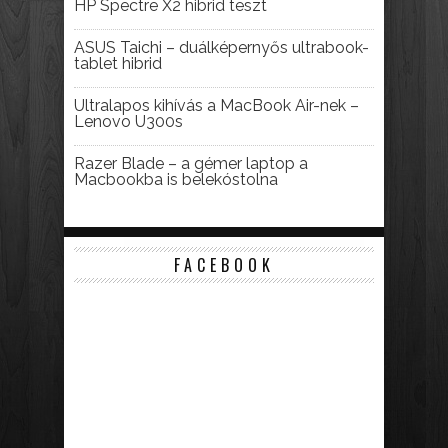
HP Spectre X2 hibrid teszt
ASUS Taichi – duálképernyős ultrabook-
tablet hibrid
Ultralapos kihívás a MacBook Air-nek –
Lenovo U300s
Razer Blade – a gémer laptop a
Macbookba is belekóstolna
FACEBOOK