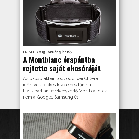
BRIAN
| 2015. január 5. hétfő
A Montblanc órapántba
rejtette saját okosóráját
Az okosórákban tobzódó idei CES-re
időzítve érdekes kivételnek tűnik a
luxusiparban tevékenykedő Montblanc, aki
nem a Google, Samsung és...