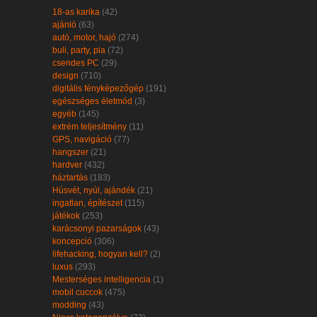
18-as karika
(42)
ajánló
(63)
autó, motor, hajó
(274)
buli, party, pia
(72)
csendes PC
(29)
design
(710)
digitális fényképezőgép
(191)
egészséges életmód
(3)
egyéb
(145)
extrém teljesítmény
(11)
GPS, navigáció
(77)
hangszer
(21)
hardver
(432)
háztartás
(183)
Húsvét, nyúl, ajándék
(21)
ingatlan, építészet
(115)
játékok
(253)
karácsonyi pazarságok
(43)
koncepció
(306)
lifehacking, hogyan kell?
(2)
luxus
(293)
Mesterséges intelligencia
(1)
mobil cuccok
(475)
modding
(43)