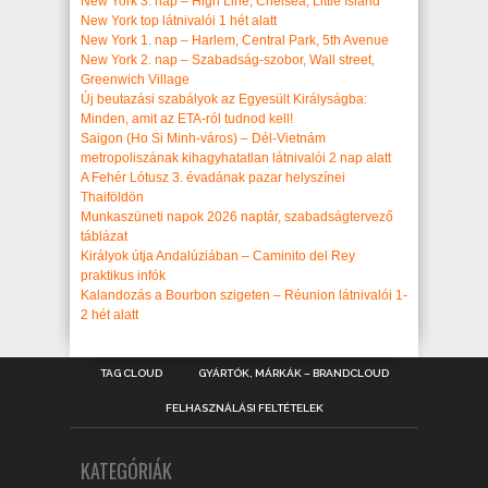
New York 3. nap – High Line, Chelsea, Little Island
New York top látnivalói 1 hét alatt
New York 1. nap – Harlem, Central Park, 5th Avenue
New York 2. nap – Szabadság-szobor, Wall street,
Greenwich Village
Új beutazási szabályok az Egyesült Királyságba:
Minden, amit az ETA-ról tudnod kell!
Saigon (Ho Si Minh-város) – Dél-Vietnám
metropoliszának kihagyhatatlan látnivalói 2 nap alatt
A Fehér Lótusz 3. évadának pazar helyszínei
Thaiföldön
Munkaszüneti napok 2026 naptár, szabadságtervező
táblázat
Királyok útja Andalúziában – Caminito del Rey
praktikus infók
Kalandozás a Bourbon szigeten – Réunion látnivalói 1-
2 hét alatt
TAG CLOUD
GYÁRTÓK, MÁRKÁK – BRANDCLOUD
FELHASZNÁLÁSI FELTÉTELEK
KATEGÓRIÁK