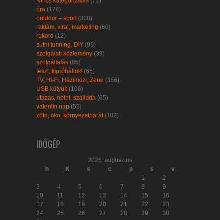
Nincs kategorizálva
(72)
óra
(178)
outdoor – sport
(300)
reklám, viral, marketing
(60)
rekord
(12)
sufni tunning, DIY
(99)
szolgálati közlemény
(39)
szolgáltatás
(85)
teszt, kipróbáltuk!
(65)
TV, Hi-Fi, Házimozi, Zene
(356)
USB kütyük
(106)
utazás, hotel, szálloda
(65)
valentin nap
(53)
zöld, öko, környezetbarát
(102)
IDŐGÉP
2026. augusztus
h
K
s
c
p
s
v
1
2
3
4
5
6
7
8
9
10
11
12
13
14
15
16
17
18
19
20
21
22
23
24
25
26
27
28
29
30