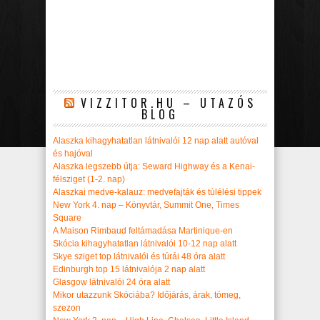
VIZZITOR.HU – UTAZÓS
BLOG
Alaszka kihagyhatatlan látnivalói 12 nap alatt autóval
és hajóval
Alaszka legszebb útja: Seward Highway és a Kenai-
félsziget (1-2. nap)
Alaszkai medve-kalauz: medvefajták és túlélési tippek
New York 4. nap – Könyvtár, Summit One, Times
Square
A Maison Rimbaud feltámadása Martinique-en
Skócia kihagyhatatlan látnivalói 10-12 nap alatt
Skye sziget top látnivalói és túrái 48 óra alatt
Edinburgh top 15 látnivalója 2 nap alatt
Glasgow látnivalói 24 óra alatt
Mikor utazzunk Skóciába? Időjárás, árak, tömeg,
szezon