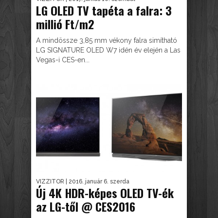
LG OLED TV tapéta a falra: 3
millió Ft/m2
A mindössze 3,85 mm vékony falra simítható
LG SIGNATURE OLED W7 idén év elején a Las
Vegas-i CES-en...
VIZZITOR
| 2016. január 6. szerda
Új 4K HDR-képes OLED TV-ék
az LG-től @ CES2016