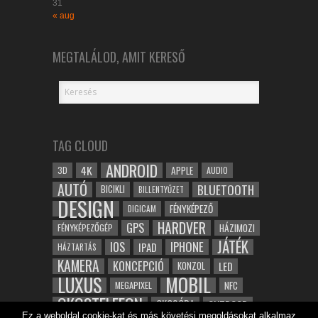
31
« aug
MEGTALÁLOD, AMIT KERESŐ
TAG CLOUD
ANDROID
4K
APPLE
3D
AUDIO
AUTÓ
BLUETOOTH
BICIKLI
BILLENTYŰZET
DESIGN
FÉNYKÉPEZŐ
DIGICAM
HARDVER
GPS
FÉNYKÉPEZŐGÉP
HÁZIMOZI
JÁTÉK
IOS
IPHONE
IPAD
HÁZTARTÁS
KAMERA
KONCEPCIÓ
LED
KONZOL
LUXUS
MOBIL
NFC
MEGAPIXEL
OKOSTELEFON
OKOSÓRA
OUTDOOR
Ez a weboldal cookie-kat és más követési megoldásokat alkalmaz