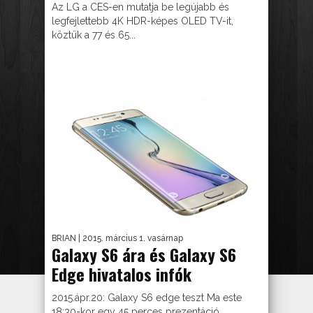
Az LG a CES-en mutatja be legújabb és
legfejlettebb 4K HDR-képes OLED TV-it,
köztük a 77 és 65...
BRIAN
| 2015. március 1. vasárnap
Galaxy S6 ára és Galaxy S6
Edge hivatalos infók
2015.ápr.20: Galaxy S6 edge teszt Ma este
18:30-kor egy 45 perces prezentáció