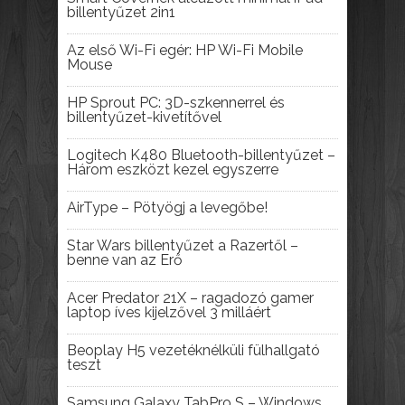
billentyűzet 2in1
Az első Wi-Fi egér: HP Wi-Fi Mobile
Mouse
HP Sprout PC: 3D-szkennerrel és
billentyűzet-kivetítővel
Logitech K480 Bluetooth-billentyűzet –
Három eszközt kezel egyszerre
AirType – Pötyögj a levegőbe!
Star Wars billentyűzet a Razertől –
benne van az Erő
Acer Predator 21X – ragadozó gamer
laptop íves kijelzővel 3 milláért
Beoplay H5 vezetéknélküli fülhallgató
teszt
Samsung Galaxy TabPro S – Windows