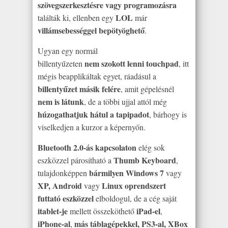
szövegszerkesztésre vagy programozásra
LOL
találták ki, ellenben egy
már
villámsebességgel bepötyöghető
.
Ugyan egy normál
nem szokott lenni touchpad
billentyűzeten
, itt
mégis beapplikáltak egyet, ráadásul a
billentyűzet másik felére
, amit gépelésnél
nem is látunk
, de a többi ujjal attól még
húzogathatjuk hátul a tapipadot
, bárhogy is
viselkedjen a kurzor a képernyőn.
Bluetooth 2.0-ás kapcsolaton
elég sok
Thumb Keyboard
eszközzel párosítható a
,
bármilyen Windows 7
tulajdonképpen
vagy
XP, Android
Linux oprendszert
vagy
futtató eszközzel
elboldogul, de a cég saját
itablet-je
iPad-el
mellett összeköthető
,
iPhone-al
más táblagépekkel, PS3-al, XBox
,