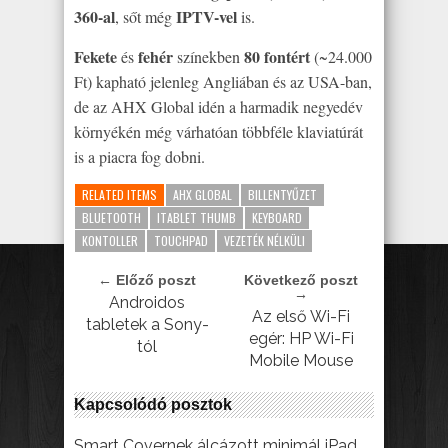
360-al
IPTV-vel
, sőt még
is.
Fekete
fehér
80 fontért
és
színekben
(~24.000
Ft) kapható jelenleg Angliában és az USA-ban,
de az AHX Global idén a harmadik negyedév
környékén még várhatóan többféle klaviatúrát
is a piacra fog dobni.
RELATED ITEMS
AHX GLOBAL
BILLENTYŰZET
BLUETOOTH
ITABLET THUMB
KEYBOARD
KONTOLLER
TOUCHPAD
VEZETÉK NÉLKÜLI
← Előző poszt
Következő poszt
→
Androidos
Az első Wi-Fi
tabletek a Sony-
egér: HP Wi-Fi
tól
Mobile Mouse
Kapcsolódó posztok
Smart Covernek álcázott minimál iPad