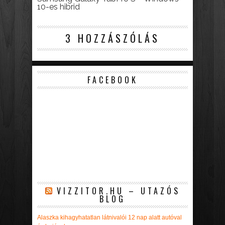
10-es hibrid
3 HOZZÁSZÓLÁS
FACEBOOK
VIZZITOR.HU – UTAZÓS
BLOG
Alaszka kihagyhatatlan látnivalói 12 nap alatt autóval