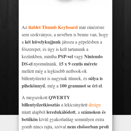
itablet Thumb Keyboard
Az
már ránézésre
sem szokványos, a nevében is benne van, hogy
két hüvelykujjunk
a
játssza a gépelésben a
főszerepet, és úgy is kell tartanunk a
PSP-vel
Nintendo
kezünkben, mintha
vagy
DS-el
15 x 9 centis mérete
nyomulnánk.
mellett még a legkisebb netbook-ok
súlya is
billentyűzetei is nagynak tűnnek, és
pihekönnyű
100 grammot se éri el
, még a
.
QWERTY
A megszokott
billentyűzetkiosztás
a lekicsinyített
design
leredukálódott
számokon és
miatt alapból
, a
betűkön
kívül gyakorlatilag semmilyen extra
nem elsősorban profi
gomb nincs rajta, szóval