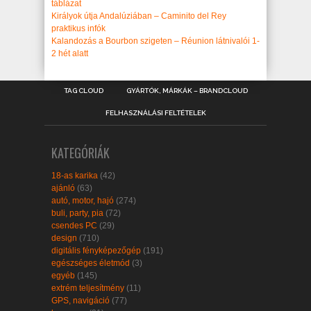
táblázat
Királyok útja Andalúziában – Caminito del Rey
praktikus infók
Kalandozás a Bourbon szigeten – Réunion látnivalói 1-
2 hét alatt
TAG CLOUD
GYÁRTÓK, MÁRKÁK – BRANDCLOUD
FELHASZNÁLÁSI FELTÉTELEK
KATEGÓRIÁK
18-as karika
(42)
ajánló
(63)
autó, motor, hajó
(274)
buli, party, pia
(72)
csendes PC
(29)
design
(710)
digitális fényképezőgép
(191)
egészséges életmód
(3)
egyéb
(145)
extrém teljesítmény
(11)
GPS, navigáció
(77)