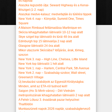
és hajóval
Alaszka legszebb útja: Seward Highway és a Kenai-
félsziget (1-2. nap)
Alaszkai medve-kalauz: medvefajták és túlélési tippek
New York 4. nap – Könyvtár, Summit One, Times
Square
A Maison Rimbaud feltámadása Martinique-en
Skócia kihagyhatatlan látnivalói 10-12 nap alatt
Skye sziget top látnivalói és túrái 48 óra alatt
Edinburgh top 15 látnivalója 2 nap alatt
Glasgow látnivalói 24 óra alatt
Mikor utazzunk Skóciába? Időjárás, árak, tömeg,
szezon
New York 3. nap – High Line, Chelsea, Little Island
New York top látnivalói 1 hét alatt
New York 1. nap – Harlem, Central Park, 5th Avenue
New York 2. nap – Szabadság-szobor, Wall street,
Greenwich Village
Új beutazási szabályok az Egyesült Királyságba:
Minden, amit az ETA-ról tudnod kell!
Saigon (Ho Si Minh-város) – Dél-Vietnám
metropoliszának kihagyhatatlan látnivalói 2 nap alatt
A Fehér Lótusz 3. évadának pazar helyszínei
Thaiföldön
Munkaszüneti napok 2026 naptár, szabadságtervező