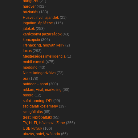
hangszer
(21)
hardver
(432)
háztartás
(183)
Húsvét, nyúl, ajándék
(21)
ingatlan, építészet
(115)
játékok
(253)
karácsonyi pazarságok
(43)
koncepció
(306)
lifehacking, hogyan kell?
(2)
luxus
(293)
Mesterséges intelligencia
(1)
mobil cuccok
(475)
modding
(43)
Nincs kategorizálva
(72)
óra
(178)
outdoor – sport
(300)
reklám, viral, marketing
(60)
rekord
(12)
sufni tunning, DIY
(99)
szolgálati közlemény
(39)
szolgáltatás
(85)
teszt, kipróbáltuk!
(65)
TV, Hi-Fi, Házimozi, Zene
(356)
USB kütyük
(106)
utazás, hotel, szálloda
(65)