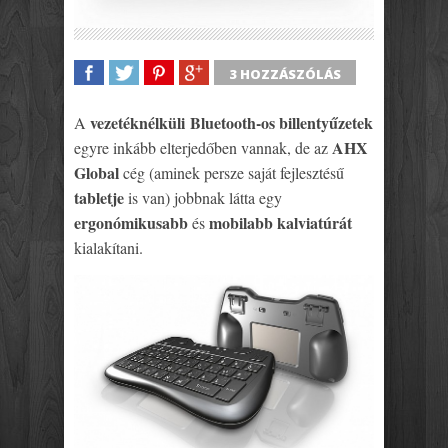
3 HOZZÁSZÓLÁS
SHARE
TWEET
SHARE
SHARE
vezetéknélküli Bluetooth-os billentyűzetek
A
AHX
egyre inkább elterjedőben vannak, de az
Global
cég (aminek persze saját fejlesztésű
tabletje
is van) jobbnak látta egy
ergonómikusabb
mobilabb kalviatúrát
és
kialakítani.