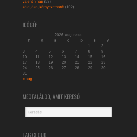
valentin nap
(53)
zöld, öko, környezetbarát
(102)
IDŐGÉP
2026. augusztus
h
K
s
c
p
s
v
1
2
3
4
5
6
7
8
9
10
11
12
13
14
15
16
17
18
19
20
21
22
23
24
25
26
27
28
29
30
31
« aug
MEGTALÁLOD, AMIT KERESŐ
TAG CLOUD