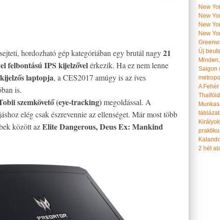
New York
New York
New Yor
New Yor
Greenwi
21
ejteti, hordozható gép kategóriában egy brutál nagy
Új beut
Minden, 
el felbontású IPS kijelzővel
érkezik. Ha ez nem lenne
Saigon 
t kijelzős laptopja
, a CES2017 amúgy is az íves
metropol
A Fehér
óban is.
Thaiföl
Tobii szemkövető (eye-tracking)
megoldással. A
Munkasz
áshoz elég csak észrevennie az ellenséget. Már most több
táblázat
Királyo
Elite Dangerous, Deus Ex: Mankind
bbek között az
praktiku
Kalando
2 hét ala