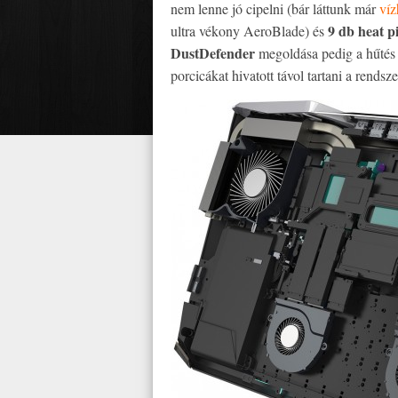
nem lenne jó cipelni (bár láttunk már
víz
9 db heat p
ultra vékony AeroBlade) és
DustDefender
megoldása pedig a hűtés 
porcicákat hivatott távol tartani a rendsz