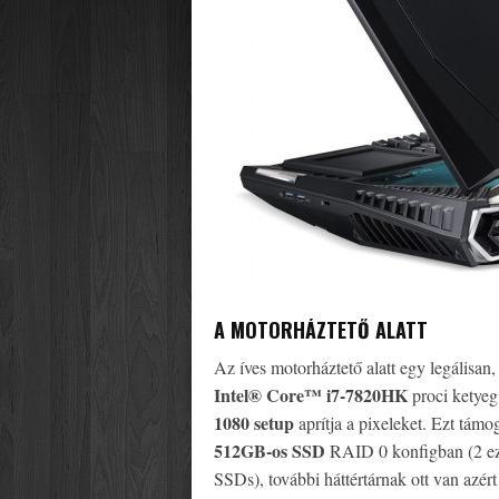
A MOTORHÁZTETŐ ALATT
Az íves motorháztető alatt egy legálisan,
Intel® Core™ i7-7820HK
proci ketyeg
1080 setup
aprítja a pixeleket. Ezt támo
512GB-os SSD
RAID 0 konfigban (2 e
SSDs), további háttértárnak ott van azér