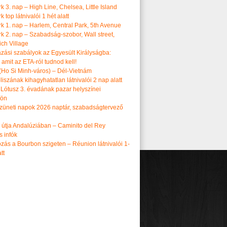
 3. nap – High Line, Chelsea, Little Island
 top látnivalói 1 hét alatt
k 1. nap – Harlem, Central Park, 5th Avenue
k 2. nap – Szabadság-szobor, Wall street,
ch Village
azási szabályok az Egyesült Királyságba:
amit az ETA-ról tudnod kell!
(Ho Si Minh-város) – Dél-Vietnám
iszának kihagyhatatlan látnivalói 2 nap alatt
 Lótusz 3. évadának pazar helyszínei
dön
üneti napok 2026 naptár, szabadságtervező
k útja Andalúziában – Caminito del Rey
s infók
zás a Bourbon szigeten – Réunion látnivalói 1-
tt