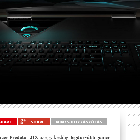
SHARE
SHARE
NINCS HOZZÁSZÓLÁS
Acer Predator 21X
legdurvább gamer
az egyik eddigi