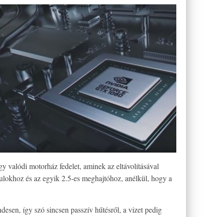
gy valódi motorház fedelet, aminek az eltávolításával
khoz és az egyik 2.5-es meghajtóhoz, anélkül, hogy a
desen, így szó sincsen passzív hűtésről, a vizet pedig