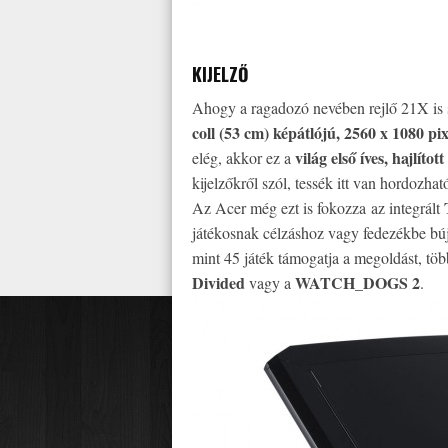
KIJELZŐ
Ahogy a ragadozó nevében rejlő 21X is s
coll (53 cm) képátlójú, 2560 x 1080 pix
világ első íves, hajlítot
elég, akkor ez a
kijelzőkről szól, tessék itt van hordozhat
Az Acer még ezt is fokozza az integrált
játékosnak célzáshoz vagy fedezékbe búj
mint 45 játék támogatja a megoldást, tö
Divided
WATCH_DOGS 2
vagy a
.