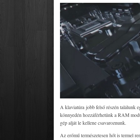
A klaviatúra jobb felső részén találunk e
könnyedén hozzáférhetünk a RAM modulo
gép alját le kellene csavaroznunk.
Az erőmű természetesen hőt is termel ren