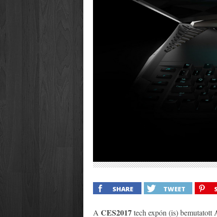
SHARE
TWEET
CES2017
A
tech expón (is) bemutatott