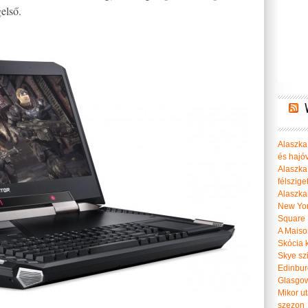
gelső.
Alaszka 
és hajó
Alaszka
félszige
Alaszka
New Yor
Square
A Maiso
Skócia k
Skye szi
Edinburg
Glasgow 
Mikor u
szezon