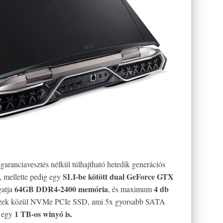
 garanciavesztés nélkül túlhajtható hetedik generációs
SLI-be kötött dual GeForce GTX
, mellette pedig egy
64GB DDR4-2400 memória
4 db
gatja
, és maximum
zek közül NVMe PCIe SSD, ami 5x gyorsabb SATA
1 TB-os winyó is.
t egy