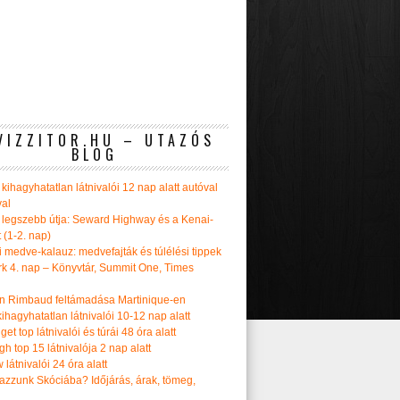
VIZZITOR.HU – UTAZÓS
BLOG
kihagyhatatlan látnivalói 12 nap alatt autóval
val
 legszebb útja: Seward Highway és a Kenai-
t (1-2. nap)
i medve-kalauz: medvefajták és túlélési tippek
k 4. nap – Könyvtár, Summit One, Times
n Rimbaud feltámadása Martinique-en
ihagyhatatlan látnivalói 10-12 nap alatt
get top látnivalói és túrái 48 óra alatt
h top 15 látnivalója 2 nap alatt
látnivalói 24 óra alatt
tazzunk Skóciába? Időjárás, árak, tömeg,