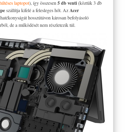
5 db venti
hűtéses laptopot
), így összesen
(köztük 3 db
ipe
Acer
szállítja kifelé a felesleges hőt. Az
hatékonyságát hosszútávon károsan befolyásoló
erből, de a működését nem részletezik túl.