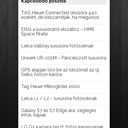
Kapcsolódó posztok
TAG Heuer Connected okosóra 440
ezerért, de beszámítják, ha megunod
Ettől a luxusórától elszállsz – HM6
Space Pirate
Leica Valbray luxusóra fotósoknak
Urwerk UR-105M – Páncélozott luxusóra
GPS alapján lövi be az időzónát az új
Seiko Astron karóra
Tag Heuer Mikrogirder 2000
Leica L1 / L2 – luxusóra fotósoknak
Galaxy S7 és S7 Edge ára, végleges
infók, képek
LG G4 kamera teszt: fotós képességek,