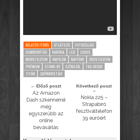
RELATED ITEMS
ÁTLÁTSZÓ
FOTOCELLÁS
GUMIBORÍTÁS
KARÓRA
LCD
LUXUS
MOBILTELEFON
NAPELEM
NAPFÉNY
OKOSTELEFON
PRÉMIUM
STAND-BY
SZÉNSZÁL
TAG HEUER
TITÁN
ZAFÍRKRISTÁLY
← Előző poszt
Következő poszt
→
Az Amazon
Nokia 225 –
Dash szkennerrel
Strapabíró
még
fesztiváltelefon
egyszerűbb az
39 euróért
online
bevásárlás