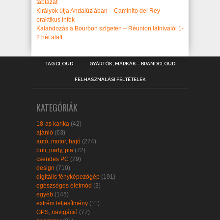
táblázat
Királyok útja Andalúziában – Caminito del Rey
praktikus infók
Kalandozás a Bourbon szigeten – Réunion látnivalói 1-
2 hét alatt
TAG CLOUD
GYÁRTÓK, MÁRKÁK – BRANDCLOUD
FELHASZNÁLÁSI FELTÉTELEK
KATEGÓRIÁK
18-as karika
(42)
ajánló
(63)
autó, motor, hajó
(274)
buli, party, pia
(72)
csendes PC
(29)
design
(710)
digitális fényképezőgép
(191)
egészséges életmód
(3)
egyéb
(145)
extrém teljesítmény
(11)
GPS, navigáció
(77)