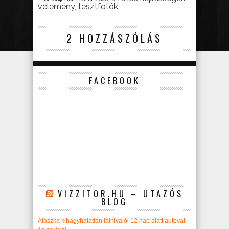
vélemény, tesztfotók
2 HOZZÁSZÓLÁS
FACEBOOK
VIZZITOR.HU – UTAZÓS
BLOG
Alaszka kihagyhatatlan látnivalói 12 nap alatt autóval