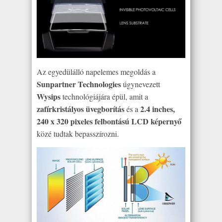
Az egyedülálló napelemes megoldás a
Sunpartner Technologies
úgynevezett
Wysips
technológiájára épül, amit a
zafírkristályos üvegborítás
2.4 inches,
és a
240 x 320 pixeles felbontású LCD képernyő
közé tudtak bepasszírozni.