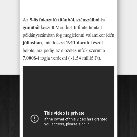
5-ös fokozatú titánból, szénszálból és
Az
gumiból
készült Meridiist Infinite limitált
példányszámban fog megjelenni valamikor idén
júliusban
1911 darab
, mindössze
készül
belőle, ára pedig az előzetes infók szerint a
7.000$-t
fogja verdesni (~1.54 millió Ft).