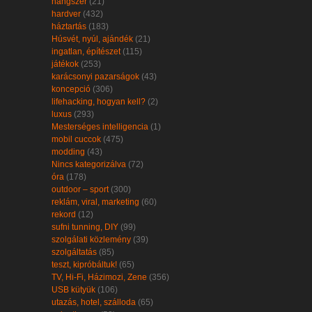
hangszer
(21)
hardver
(432)
háztartás
(183)
Húsvét, nyúl, ajándék
(21)
ingatlan, építészet
(115)
játékok
(253)
karácsonyi pazarságok
(43)
koncepció
(306)
lifehacking, hogyan kell?
(2)
luxus
(293)
Mesterséges intelligencia
(1)
mobil cuccok
(475)
modding
(43)
Nincs kategorizálva
(72)
óra
(178)
outdoor – sport
(300)
reklám, viral, marketing
(60)
rekord
(12)
sufni tunning, DIY
(99)
szolgálati közlemény
(39)
szolgáltatás
(85)
teszt, kipróbáltuk!
(65)
TV, Hi-Fi, Házimozi, Zene
(356)
USB kütyük
(106)
utazás, hotel, szálloda
(65)