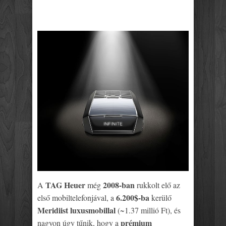
SHARE
TWEET
SHARE
SHARE
TAG Heuer
2008-ban
A
még
rukkolt elő az
6.200$-ba
első mobiltelefonjával, a
kerülő
Meridiist luxusmobillal
(~1.37 millió Ft), és
prémium
nagyon úgy tűnik, hogy a