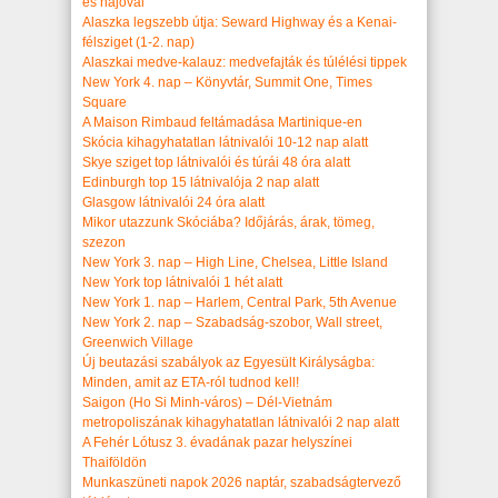
és hajóval
Alaszka legszebb útja: Seward Highway és a Kenai-
félsziget (1-2. nap)
Alaszkai medve-kalauz: medvefajták és túlélési tippek
New York 4. nap – Könyvtár, Summit One, Times
Square
A Maison Rimbaud feltámadása Martinique-en
Skócia kihagyhatatlan látnivalói 10-12 nap alatt
Skye sziget top látnivalói és túrái 48 óra alatt
Edinburgh top 15 látnivalója 2 nap alatt
Glasgow látnivalói 24 óra alatt
Mikor utazzunk Skóciába? Időjárás, árak, tömeg,
szezon
New York 3. nap – High Line, Chelsea, Little Island
New York top látnivalói 1 hét alatt
New York 1. nap – Harlem, Central Park, 5th Avenue
New York 2. nap – Szabadság-szobor, Wall street,
Greenwich Village
Új beutazási szabályok az Egyesült Királyságba:
Minden, amit az ETA-ról tudnod kell!
Saigon (Ho Si Minh-város) – Dél-Vietnám
metropoliszának kihagyhatatlan látnivalói 2 nap alatt
A Fehér Lótusz 3. évadának pazar helyszínei
Thaiföldön
Munkaszüneti napok 2026 naptár, szabadságtervező