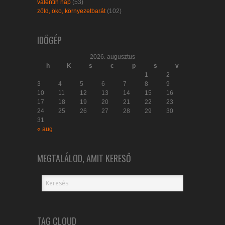
valentin nap
(53)
zöld, öko, környezetbarát
(102)
IDŐGÉP
2026. augusztus
h
K
s
c
p
s
v
1
2
3
4
5
6
7
8
9
10
11
12
13
14
15
16
17
18
19
20
21
22
23
24
25
26
27
28
29
30
31
« aug
MEGTALÁLOD, AMIT KERESŐ
TAG CLOUD