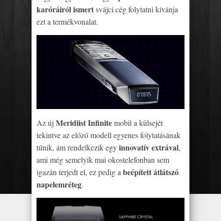
karóráiról ismert
svájci cég folytatni kívánja
ezt a termékvonalat.
Meridiist Infinite
Az új
mobil a külsejét
tekintve az előző modell egyenes folytatásának
innovatív extrával
tűnik, ám rendelkezik egy
,
ami még semelyik mai okostelefonban sem
beépített átlátszó
igazán terjedt el, ez pedig a
napelemréteg
.