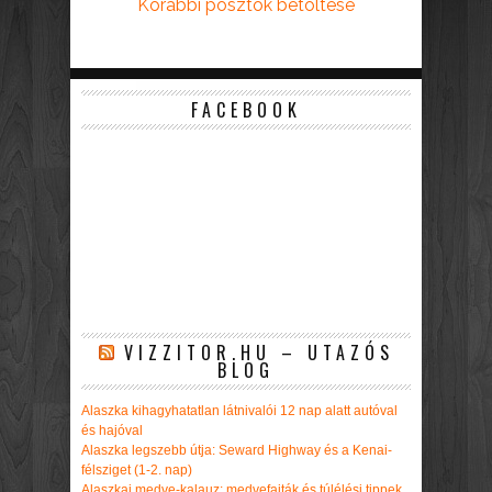
Korábbi posztok betöltése
FACEBOOK
VIZZITOR.HU – UTAZÓS
BLOG
Alaszka kihagyhatatlan látnivalói 12 nap alatt autóval
és hajóval
Alaszka legszebb útja: Seward Highway és a Kenai-
félsziget (1-2. nap)
Alaszkai medve-kalauz: medvefajták és túlélési tippek