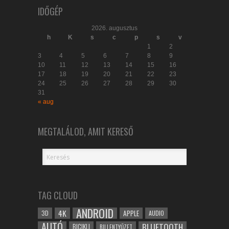
IDŐGÉP
2026. augusztus
h
K
s
c
p
s
v
1
2
3
4
5
6
7
8
9
10
11
12
13
14
15
16
17
18
19
20
21
22
23
24
25
26
27
28
29
30
31
« aug
MEGTALÁLOD, AMIT KERESŐ
TAG CLOUD
ANDROID
4K
APPLE
3D
AUDIO
AUTÓ
BLUETOOTH
BICIKLI
BILLENTYŰZET