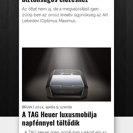
Az ötlet nem új, de a megvalósítást igen.
2009-ben az orosz kreatív ügynökség az Art
Lebedev (Optimus Maximus...
BRIAN
| 2014. április 9. szerda
A TAG Heuer luxusmobilja
napfénnyel töltődik
A TAG Heuer még 2008-ban rukkolt elő az