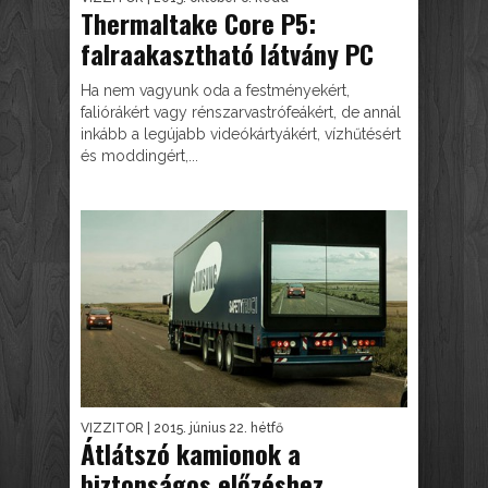
Thermaltake Core P5:
falraakasztható látvány PC
Ha nem vagyunk oda a festményekért,
faliórákért vagy rénszarvastrófeákért, de annál
inkább a legújabb videókártyákért, vízhűtésért
és moddingért,...
VIZZITOR
| 2015. június 22. hétfő
Átlátszó kamionok a
biztonságos előzéshez