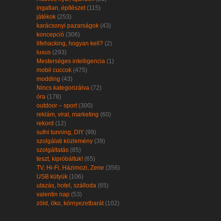
ingatlan, építészet
(115)
játékok
(253)
karácsonyi pazarságok
(43)
koncepció
(306)
lifehacking, hogyan kell?
(2)
luxus
(293)
Mesterséges intelligencia
(1)
mobil cuccok
(475)
modding
(43)
Nincs kategorizálva
(72)
óra
(178)
outdoor – sport
(300)
reklám, viral, marketing
(60)
rekord
(12)
sufni tunning, DIY
(99)
szolgálati közlemény
(39)
szolgáltatás
(85)
teszt, kipróbáltuk!
(65)
TV, Hi-Fi, Házimozi, Zene
(356)
USB kütyük
(106)
utazás, hotel, szálloda
(65)
valentin nap
(53)
zöld, öko, környezetbarát
(102)