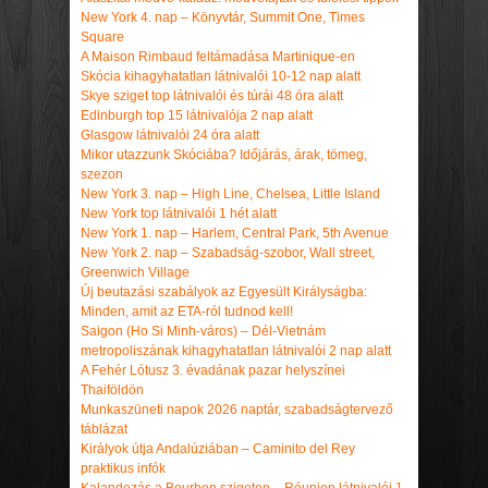
New York 4. nap – Könyvtár, Summit One, Times
Square
A Maison Rimbaud feltámadása Martinique-en
Skócia kihagyhatatlan látnivalói 10-12 nap alatt
Skye sziget top látnivalói és túrái 48 óra alatt
Edinburgh top 15 látnivalója 2 nap alatt
Glasgow látnivalói 24 óra alatt
Mikor utazzunk Skóciába? Időjárás, árak, tömeg,
szezon
New York 3. nap – High Line, Chelsea, Little Island
New York top látnivalói 1 hét alatt
New York 1. nap – Harlem, Central Park, 5th Avenue
New York 2. nap – Szabadság-szobor, Wall street,
Greenwich Village
Új beutazási szabályok az Egyesült Királyságba:
Minden, amit az ETA-ról tudnod kell!
Saigon (Ho Si Minh-város) – Dél-Vietnám
metropoliszának kihagyhatatlan látnivalói 2 nap alatt
A Fehér Lótusz 3. évadának pazar helyszínei
Thaiföldön
Munkaszüneti napok 2026 naptár, szabadságtervező
táblázat
Királyok útja Andalúziában – Caminito del Rey
praktikus infók