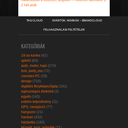
Kalandozás a Bourbon szigeten – Réunion látnivalói 1-
2 hét alatt
TAG CLOUD
GYÁRTÓK, MÁRKÁK – BRANDCLOUD
FELHASZNÁLÁSI FELTÉTELEK
KATEGÓRIÁK
18-as karika
(42)
ajánló
(63)
autó, motor, hajó
(274)
buli, party, pia
(72)
csendes PC
(29)
design
(710)
digitális fényképezőgép
(191)
egészséges életmód
(3)
egyéb
(145)
extrém teljesítmény
(11)
GPS, navigáció
(77)
hangszer
(21)
hardver
(432)
háztartás
(183)
Húsvét, nyúl, ajándék
(21)