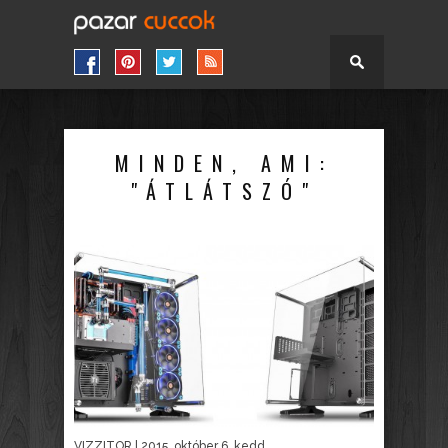
MINDEN, AMI:
"ÁTLÁTSZÓ"
VIZZITOR
| 2015. október 6. kedd