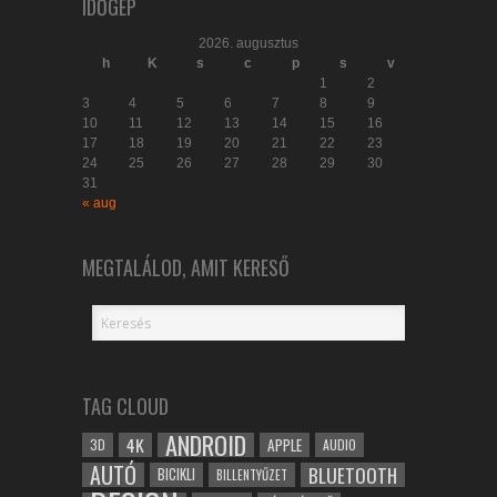
IDŐGÉP
2026. augusztus
h
K
s
c
p
s
v
1
2
3
4
5
6
7
8
9
10
11
12
13
14
15
16
17
18
19
20
21
22
23
24
25
26
27
28
29
30
31
« aug
MEGTALÁLOD, AMIT KERESŐ
TAG CLOUD
ANDROID
4K
APPLE
3D
AUDIO
AUTÓ
BLUETOOTH
BICIKLI
BILLENTYŰZET