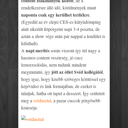
content zsákmányok között
, de a
rendelkezésre álló idő, körülmények miatt
naponta csak egy kerülhet terítékre
.
(Egyedül az év elejei CES-es kütyüdömping
alatt sikerült felpörgetni napi 3-4 posztra, de
aztán a show vége után pár nappal a lendület is
kifulladt).
napi merítés
A
során viszont így túl nagy a
hasznos content veszteség, jó cucc
lemorzsolódás, nem tudunk mindent
jött az ötlet Svéd kollégától
megmutatni, így
,
hogy igaz, hogy kisebb szöveges körítéssel egy
kép/videó és link formájában, de ezeket is
tálaljuk, hátha ott lapul a desszert. Így született
meg a
svédasztal
, a pazar cuccok pörgősebb
kistesója: