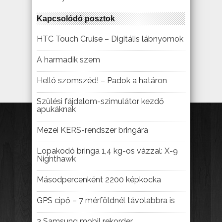
Kapcsolódó posztok
HTC Touch Cruise – Digitális lábnyomok
A harmadik szem
Helló szomszéd! – Padok a határon
Szülési fájdalom-szimulátor kezdő
apukáknak
Mezei KERS-rendszer bringára
Lopakodó bringa 1,4 kg-os vázzal: X-9
Nighthawk
Másodpercenként 2200 képkocka
GPS cipő – 7 mérföldnél távolabbra is
3 Samsung mobil rekorder