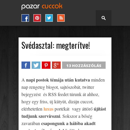
Svédasztal: megterítve!
13 HOZZÁSZÓLÁS
SHARE
TWEET
SHARE
SHARE
napi postok témája után kutatva
A
minden
nap rengeteg blogot, sajtószobát, twitter
bejegyzést és RSS feedet túrunk át ahhoz,
hogy egy friss, új kütyüt, dizájn cuccot,
újítást
elérhetetlen
luxus
portékát vagy áttörő
tudjunk szervírozni
. Sokszor a bőség
csapongunk a hálóba akadt
zavarában