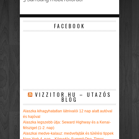
FACEBOOK
VIZZITOR.HU – UTAZÓS
BLOG
Alaszka kihagyhatatlan látnivalói 12 nap alatt autóval
és hajóval
Alaszka legszebb útja: Seward Highway és a Kenai-
félsziget (1-2. nap)
Alaszkai medve-kalauz: medvefajták és túlélési tippek