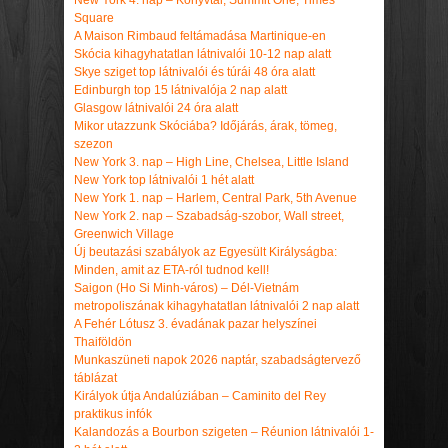
New York 4. nap – Könyvtár, Summit One, Times
Square
A Maison Rimbaud feltámadása Martinique-en
Skócia kihagyhatatlan látnivalói 10-12 nap alatt
Skye sziget top látnivalói és túrái 48 óra alatt
Edinburgh top 15 látnivalója 2 nap alatt
Glasgow látnivalói 24 óra alatt
Mikor utazzunk Skóciába? Időjárás, árak, tömeg,
szezon
New York 3. nap – High Line, Chelsea, Little Island
New York top látnivalói 1 hét alatt
New York 1. nap – Harlem, Central Park, 5th Avenue
New York 2. nap – Szabadság-szobor, Wall street,
Greenwich Village
Új beutazási szabályok az Egyesült Királyságba:
Minden, amit az ETA-ról tudnod kell!
Saigon (Ho Si Minh-város) – Dél-Vietnám
metropoliszának kihagyhatatlan látnivalói 2 nap alatt
A Fehér Lótusz 3. évadának pazar helyszínei
Thaiföldön
Munkaszüneti napok 2026 naptár, szabadságtervező
táblázat
Királyok útja Andalúziában – Caminito del Rey
praktikus infók
Kalandozás a Bourbon szigeten – Réunion látnivalói 1-