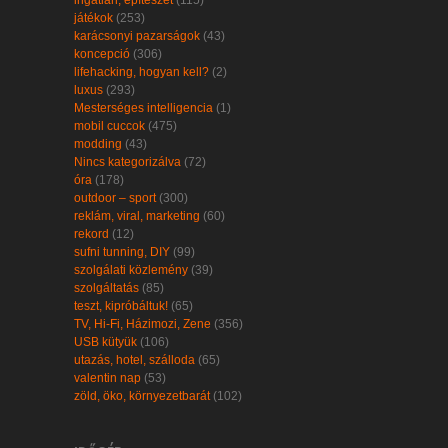
ingatlan, építészet
(115)
játékok
(253)
karácsonyi pazarságok
(43)
koncepció
(306)
lifehacking, hogyan kell?
(2)
luxus
(293)
Mesterséges intelligencia
(1)
mobil cuccok
(475)
modding
(43)
Nincs kategorizálva
(72)
óra
(178)
outdoor – sport
(300)
reklám, viral, marketing
(60)
rekord
(12)
sufni tunning, DIY
(99)
szolgálati közlemény
(39)
szolgáltatás
(85)
teszt, kipróbáltuk!
(65)
TV, Hi-Fi, Házimozi, Zene
(356)
USB kütyük
(106)
utazás, hotel, szálloda
(65)
valentin nap
(53)
zöld, öko, környezetbarát
(102)