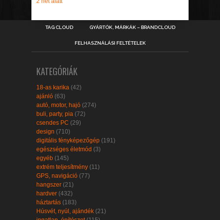
2 hét alatt
TAG CLOUD
GYÁRTÓK, MÁRKÁK – BRANDCLOUD
FELHASZNÁLÁSI FELTÉTELEK
KATEGÓRIÁK
18-as karika
(42)
ajánló
(63)
autó, motor, hajó
(274)
buli, party, pia
(72)
csendes PC
(29)
design
(710)
digitális fényképezőgép
(191)
egészséges életmód
(3)
egyéb
(145)
extrém teljesítmény
(11)
GPS, navigáció
(77)
hangszer
(21)
hardver
(432)
háztartás
(183)
Húsvét, nyúl, ajándék
(21)