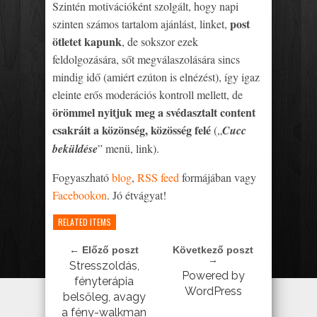
Szintén motivációként szolgált, hogy napi
post
szinten számos tartalom ajánlást, linket,
ötletet kapunk
, de sokszor ezek
feldolgozására, sőt megválaszolására sincs
mindig idő (amiért ezúton is elnézést), így igaz
eleinte erős moderációs kontroll mellett, de
örömmel nyitjuk meg a svédasztalt content
csakráit a közönség, közösség felé
(„
Cucc
beküldése
” menü, link).
Fogyaszható
blog
,
RSS feed
formájában vagy
Facebookon
. Jó étvágyat!
RELATED ITEMS
← Előző poszt
Következő poszt
→
Stresszoldás,
Powered by
fényterápia
WordPress
belsőleg, avagy
a fény-walkman