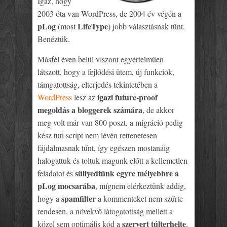
Igaz, hogy
2003 óta van WordPress, de 2004 év végén a
pLog
LifeType
(most
) jobb választásnak tűnt.
Benéztük.
Másfél éven belül viszont egyértelműen
látszott, hogy a fejlődési ütem, új funkciók,
támgatottság, elterjedés tekintetében a
igazi future-proof
WordPress
lesz az
megoldás a bloggerek számára
, de akkor
meg volt már van 800 poszt, a migráció pedig
kész tuti script nem lévén rettenetesen
fájdalmasnak tűnt, így egészen mostanáig
halogattuk és toltuk magunk előtt a kellemetlen
süllyedtünk egyre mélyebbre a
feladatot és
pLog mocsarába
, mígnem elérkeztünk addig,
spamfilter
hogy a
a kommenteket nem szűrte
rendesen, a növekvő látogatottság mellett a
szervert túlterhelte
közel sem optimális kód a
,