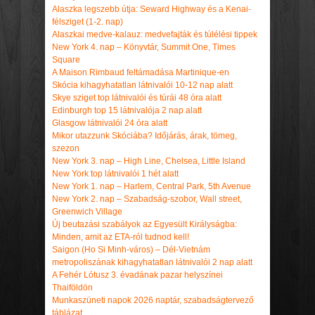
Alaszka legszebb útja: Seward Highway és a Kenai-
félsziget (1-2. nap)
Alaszkai medve-kalauz: medvefajták és túlélési tippek
New York 4. nap – Könyvtár, Summit One, Times
Square
A Maison Rimbaud feltámadása Martinique-en
Skócia kihagyhatatlan látnivalói 10-12 nap alatt
Skye sziget top látnivalói és túrái 48 óra alatt
Edinburgh top 15 látnivalója 2 nap alatt
Glasgow látnivalói 24 óra alatt
Mikor utazzunk Skóciába? Időjárás, árak, tömeg,
szezon
New York 3. nap – High Line, Chelsea, Little Island
New York top látnivalói 1 hét alatt
New York 1. nap – Harlem, Central Park, 5th Avenue
New York 2. nap – Szabadság-szobor, Wall street,
Greenwich Village
Új beutazási szabályok az Egyesült Királyságba:
Minden, amit az ETA-ról tudnod kell!
Saigon (Ho Si Minh-város) – Dél-Vietnám
metropoliszának kihagyhatatlan látnivalói 2 nap alatt
A Fehér Lótusz 3. évadának pazar helyszínei
Thaiföldön
Munkaszüneti napok 2026 naptár, szabadságtervező
táblázat