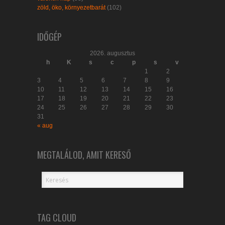
zöld, öko, környezetbarát
(102)
IDŐGÉP
2026. augusztus
h
K
s
c
p
s
v
1
2
3
4
5
6
7
8
9
10
11
12
13
14
15
16
17
18
19
20
21
22
23
24
25
26
27
28
29
30
31
« aug
MEGTALÁLOD, AMIT KERESŐ
TAG CLOUD