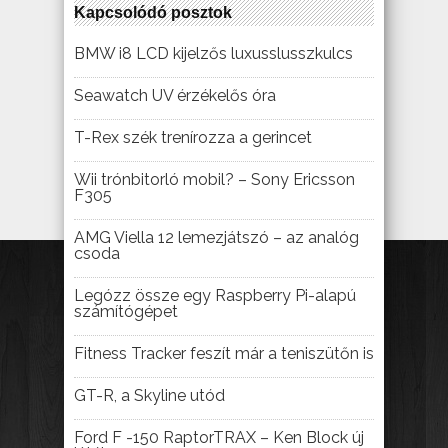
Kapcsolódó posztok
BMW i8 LCD kijelzős luxusslusszkulcs
Seawatch UV érzékelős óra
T-Rex szék trenírozza a gerincet
Wii trónbitorló mobil? – Sony Ericsson
F305
AMG Viella 12 lemezjátszó – az analóg
csoda
Legózz össze egy Raspberry Pi-alapú
számítógépet
Fitness Tracker feszít már a teniszütőn is
GT-R, a Skyline utód
Ford F -150 RaptorTRAX – Ken Block új