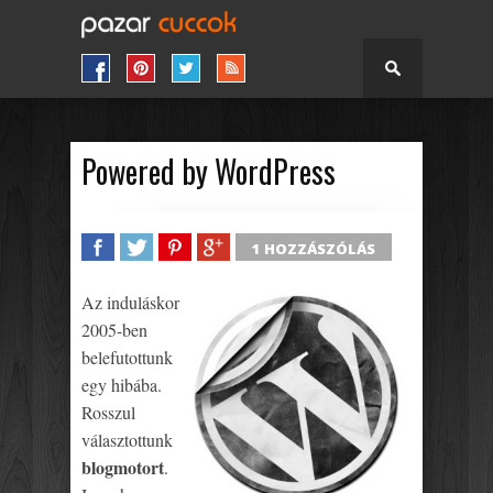
Powered by WordPress
1 HOZZÁSZÓLÁS
SHARE
TWEET
SHARE
SHARE
Az induláskor
2005-ben
belefutottunk
egy hibába.
Rosszul
választottunk
blogmotort
.