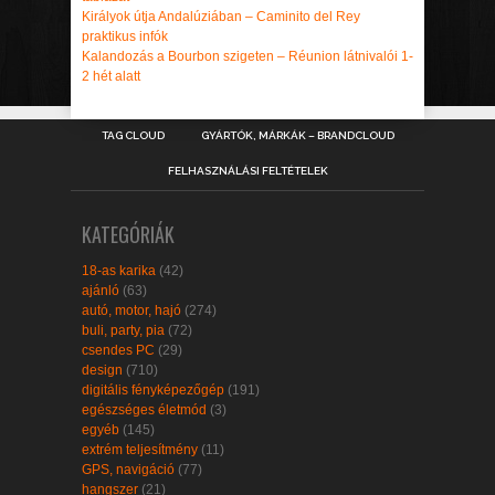
Királyok útja Andalúziában – Caminito del Rey
praktikus infók
Kalandozás a Bourbon szigeten – Réunion látnivalói 1-
2 hét alatt
TAG CLOUD
GYÁRTÓK, MÁRKÁK – BRANDCLOUD
FELHASZNÁLÁSI FELTÉTELEK
KATEGÓRIÁK
18-as karika
(42)
ajánló
(63)
autó, motor, hajó
(274)
buli, party, pia
(72)
csendes PC
(29)
design
(710)
digitális fényképezőgép
(191)
egészséges életmód
(3)
egyéb
(145)
extrém teljesítmény
(11)
GPS, navigáció
(77)
hangszer
(21)