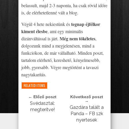
belassult, majd 2-3 naponta, ha csak rövid időre
is, de elérhetetlenné vált a blog.
tegnap éjfélkor
Végül 4 hete nekiestünk és
kiment élesbe
, ami egy minimális
Még nem tökéletes
dizánváltással is járt.
,
dolgozunk mind a megjelenésen, mind a
funkciókon, de már vállalható. Minden poszt,
tartalom elérhető, kereshető, kényelmesebb,
jobb, gyorsabb. Végre megtörtént a tavaszi
nagytakarítás.
RELATED ITEMS
← Előző poszt
Következő poszt
→
Svédasztal:
Gazdára talált a
megterítve!
Panda – FB 12k
nyertesek