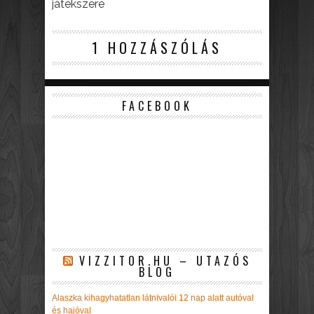
játékszere
1 HOZZÁSZÓLÁS
FACEBOOK
VIZZITOR.HU – UTAZÓS
BLOG
Alaszka kihagyhatatlan látnivalói 12 nap alatt autóval
és hajóval