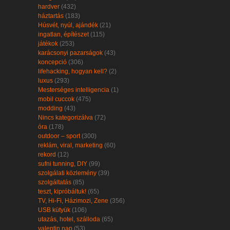
hardver
(432)
háztartás
(183)
Húsvét, nyúl, ajándék
(21)
ingatlan, építészet
(115)
játékok
(253)
karácsonyi pazarságok
(43)
koncepció
(306)
lifehacking, hogyan kell?
(2)
luxus
(293)
Mesterséges intelligencia
(1)
mobil cuccok
(475)
modding
(43)
Nincs kategorizálva
(72)
óra
(178)
outdoor – sport
(300)
reklám, viral, marketing
(60)
rekord
(12)
sufni tunning, DIY
(99)
szolgálati közlemény
(39)
szolgáltatás
(85)
teszt, kipróbáltuk!
(65)
TV, Hi-Fi, Házimozi, Zene
(356)
USB kütyük
(106)
utazás, hotel, szálloda
(65)
valentin nap
(53)