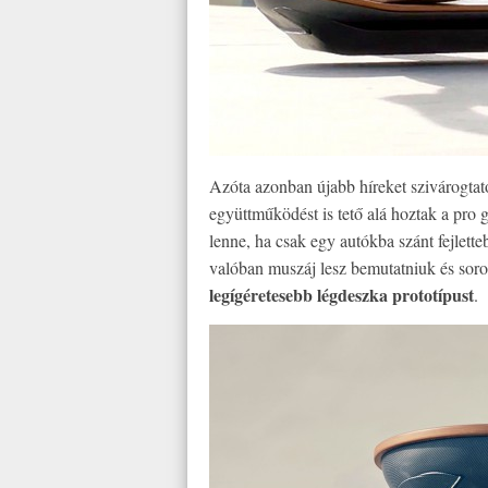
Azóta azonban újabb híreket szivárogtato
együttműködést is tető alá hoztak a pro
lenne, ha csak egy autókba szánt fejlette
valóban muszáj lesz bemutatniuk és soro
legígéretesebb légdeszka prototípust
.