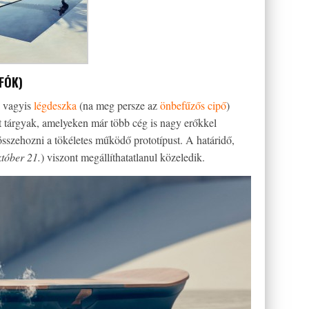
FÓK)
vagyis
légdeszka
(na meg persze az
önbefűzős cipő
)
t tárgyak, amelyeken már több cég is nagy erőkkel
összehozni a tökéletes működő prototípust. A határidő,
tóber 21.
) viszont megállíthatatlanul közeledik.