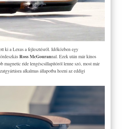
tt ki a Lexus a fejlesztésről. Időközben egy
Ross McGouran
 gördeszkás
nal. Ezek után már kínos
bb magnetic ride lengéscsillapítóról lenne szó, most már
zatgyártásra alkalmas állapotba hozni az eddigi