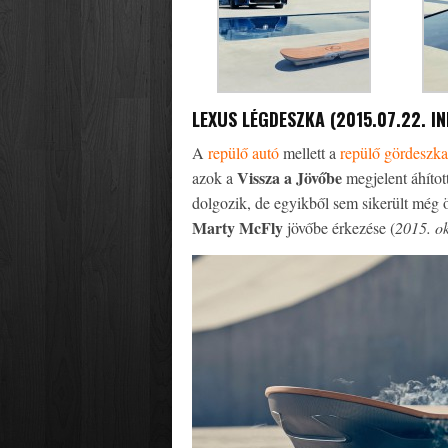
LEXUS LÉGDESZKA (2015.07.22. IN
A
repülő autó
mellett a
repülő gördeszka
Vissza a Jövőbe
azok a
megjelent áhítot
dolgozik, de egyikből sem sikerült még 
Marty McFly
jövőbe érkezése (
2015. ok