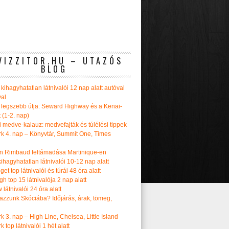
VIZZITOR.HU – UTAZÓS
BLOG
kihagyhatatlan látnivalói 12 nap alatt autóval
val
 legszebb útja: Seward Highway és a Kenai-
t (1-2. nap)
i medve-kalauz: medvefajták és túlélési tippek
k 4. nap – Könyvtár, Summit One, Times
n Rimbaud feltámadása Martinique-en
ihagyhatatlan látnivalói 10-12 nap alatt
get top látnivalói és túrái 48 óra alatt
h top 15 látnivalója 2 nap alatt
látnivalói 24 óra alatt
tazzunk Skóciába? Időjárás, árak, tömeg,
 3. nap – High Line, Chelsea, Little Island
 top látnivalói 1 hét alatt