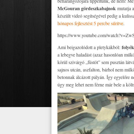
beharangozójára tippeltünk, de nem! M
McGouran gördeszkabajnok
mutatja a
készült videó segítségével pedig a kulis
hónapos fejlesztést 5 percbe sűrítve
.
https://www.youtube.com/watch?v=
folyé
Ami beigazolódott a pletykákból:
a lebegve haladást (azaz hasonlóan műkö
körül szivárgó „füstöt” sem pusztán látv
sajnos utcán, aszfalton, bárhol nem működ
betonnak álcázott pályán. Így egyelőre ne
úgy meg lehet nem férne már bele a költ