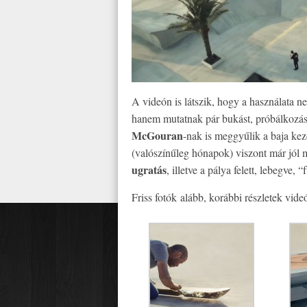
A videón is látszik, hogy a használata n
hanem mutatnak pár bukást, próbálkozást
McGouran
-nak is meggyűlik a baja kez
(valószínűleg hónapok) viszont már jól 
ugratás
, illetve a pálya felett, lebegve, 
Friss fotók alább, korábbi részletek videó