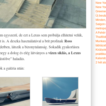
New Yor
New Yor
Greenwi
Új beut
Minden, 
Saigon 
metropol
A Fehér
em egyszerű, de ezt a Lexus sem próbálja elhitetni velük,
Thaiföl
Ross
 is. A deszka használatával a brit profinak
Munkasz
táblázat
detben, látszik a bizonytalanság. Sokadik gyakorlásra
Királyo
vízen siklás, a Lexus
megy a dolog és elég látványos a
praktiku
“füstölve” haladás.
Kalando
2 hét ala
k a galéria után: