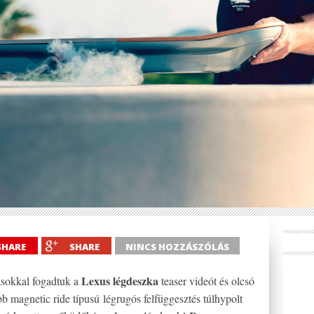
SHARE
SHARE
NINCS HOZZÁSZÓLÁS
Lexus légdeszka
sokkal fogadtuk a
teaser videót és olcsó
bb magnetic ride típusú légrugós felfüggesztés túlhypolt