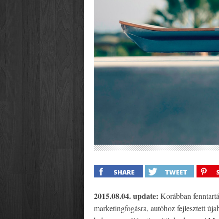
SHARE
TWEET
2015.08.04. update:
Korábban fenntartá
marketingfogásra, autóhoz fejlesztett úja