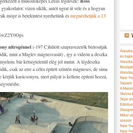
Ross
egérkezett a működőképes Lexus légdeszk!
 gyakorlatot: vízen siklik, autót ugrat át vele és a hogyan
szák mögé is betekintést nyerhetünk és
megnézhetjük a 13
ZwSwZ2Y0Ops
kony nitrogénnel
(-197 C)hűtött szupravezetők biztosítják
Alaszka 
dik, mint a Maglev mágnesvasút) , így a videón a deszka
és hajó
ányelem, bár kétségtelenül elég jól mutat. A légdeszka
Alaszka
félszige
ik, csak az erre a célra épített szintén mágneses, de sima
Alaszka
 kérjük karácsonyra, mert pályát is kellene építeni hozzá,
New Yor
ségvetésbe.
Square
A Maiso
Skócia k
Skye szi
Edinburg
Glasgow 
Mikor u
szezon
New York
New York