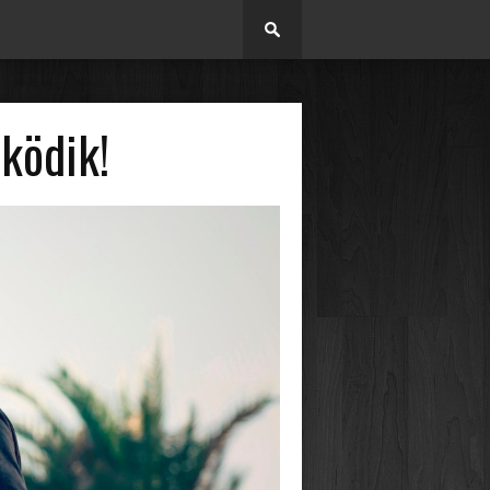
ködik!