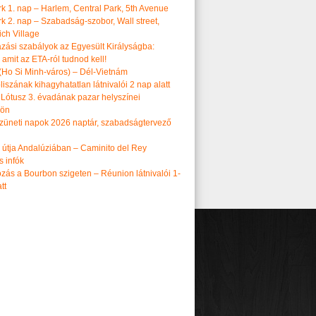
k 1. nap – Harlem, Central Park, 5th Avenue
k 2. nap – Szabadság-szobor, Wall street,
ch Village
azási szabályok az Egyesült Királyságba:
amit az ETA-ról tudnod kell!
(Ho Si Minh-város) – Dél-Vietnám
iszának kihagyhatatlan látnivalói 2 nap alatt
 Lótusz 3. évadának pazar helyszínei
dön
üneti napok 2026 naptár, szabadságtervező
k útja Andalúziában – Caminito del Rey
s infók
zás a Bourbon szigeten – Réunion látnivalói 1-
tt