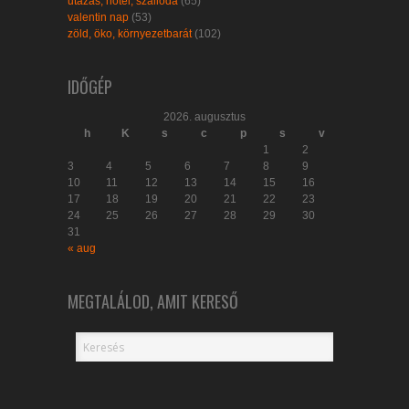
utazás, hotel, szálloda
(65)
valentin nap
(53)
zöld, öko, környezetbarát
(102)
IDŐGÉP
2026. augusztus
h
K
s
c
p
s
v
1
2
3
4
5
6
7
8
9
10
11
12
13
14
15
16
17
18
19
20
21
22
23
24
25
26
27
28
29
30
31
« aug
MEGTALÁLOD, AMIT KERESŐ