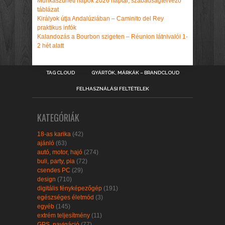
Munkaszüneti napok 2026 naptár, szabadságtervező
táblázat
Királyok útja Andalúziában – Caminito del Rey
praktikus infók
Kalandozás a Bourbon szigeten – Réunion látnivalói 1-
2 hét alatt
TAG CLOUD
GYÁRTÓK, MÁRKÁK – BRANDCLOUD
FELHASZNÁLÁSI FELTÉTELEK
KATEGÓRIÁK
18-as karika
(42)
ajánló
(63)
autó, motor, hajó
(274)
buli, party, pia
(72)
csendes PC
(29)
design
(710)
digitális fényképezőgép
(191)
egészséges életmód
(3)
egyéb
(145)
extrém teljesítmény
(11)
GPS, navigáció
(77)