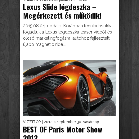
Lexus Slide légdeszka –
Megérkezett és működik!
2015.08.04. update: Korábban fenntartásokkal
fogadtuk a Lexus légdeszka teaser videót és
olcsó marketingfogásra, autóhoz fejlesztett
újabb magnetic ride...
VIZZITOR
| 2012. szeptember 30. vasárnap
BEST OF Paris Motor Show
2012