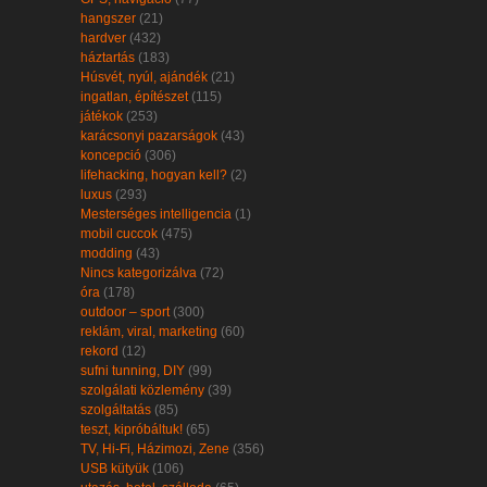
hangszer
(21)
hardver
(432)
háztartás
(183)
Húsvét, nyúl, ajándék
(21)
ingatlan, építészet
(115)
játékok
(253)
karácsonyi pazarságok
(43)
koncepció
(306)
lifehacking, hogyan kell?
(2)
luxus
(293)
Mesterséges intelligencia
(1)
mobil cuccok
(475)
modding
(43)
Nincs kategorizálva
(72)
óra
(178)
outdoor – sport
(300)
reklám, viral, marketing
(60)
rekord
(12)
sufni tunning, DIY
(99)
szolgálati közlemény
(39)
szolgáltatás
(85)
teszt, kipróbáltuk!
(65)
TV, Hi-Fi, Házimozi, Zene
(356)
USB kütyük
(106)