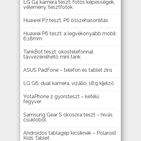
LG G4 kamera teszt: fotós képességek,
vélemény, tesztfotók
Huawei P7 teszt, P6 összehasonlítás
Huawei P6 teszt: a legvékonyabb mobil:
6,18mm
TankBot teszt: okostelefonnal
távvezérelhető mini tank
ASUS PadFone – telefon és tablet 2in1
LG G6: dual kamera, vízálló, 18:9 kijelző
YotaPhone 2 gyorsteszt – kétélű
fegyver
Samsung Gear S okosóra teszt – hívás
csuklóból
Androidos táblagép kicsiknek – Polaroid
Kids Tablet