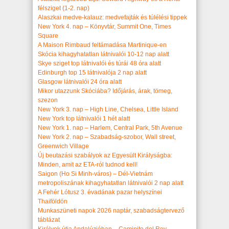
félsziget (1-2. nap)
Alaszkai medve-kalauz: medvefajták és túlélési tippek
New York 4. nap – Könyvtár, Summit One, Times
Square
A Maison Rimbaud feltámadása Martinique-en
Skócia kihagyhatatlan látnivalói 10-12 nap alatt
Skye sziget top látnivalói és túrái 48 óra alatt
Edinburgh top 15 látnivalója 2 nap alatt
Glasgow látnivalói 24 óra alatt
Mikor utazzunk Skóciába? Időjárás, árak, tömeg,
szezon
New York 3. nap – High Line, Chelsea, Little Island
New York top látnivalói 1 hét alatt
New York 1. nap – Harlem, Central Park, 5th Avenue
New York 2. nap – Szabadság-szobor, Wall street,
Greenwich Village
Új beutazási szabályok az Egyesült Királyságba:
Minden, amit az ETA-ról tudnod kell!
Saigon (Ho Si Minh-város) – Dél-Vietnám
metropoliszának kihagyhatatlan látnivalói 2 nap alatt
A Fehér Lótusz 3. évadának pazar helyszínei
Thaiföldön
Munkaszüneti napok 2026 naptár, szabadságtervező
táblázat