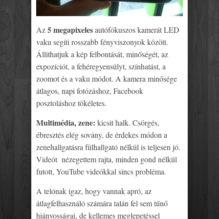
5 megapixeles
Az
autófókuszos kamerát LED
vaku segíti rosszabb fényviszonyok között.
Állíthatjuk a kép felbontását, minőségét, az
expozíciót, a fehéregyensúlyt, színhatást, a
zoomot és a vaku módot. A kamera minősége
átlagos, napi fotózáshoz, Facebook
posztoláshoz tökéletes.
Multimédia, zene:
kicsit halk. Csörgés,
ébresztés elég sovány, de érdekes módon a
zenehallgatásra fülhallgató nélkül is teljesen jó.
Videót nézegettem rajta, minden gond nélkül
futott, YouTube videókkal sincs probléma.
A telónak igaz, hogy vannak apró, az
átlagfelhasználó számára talán fel sem tűnő
hiányosságai, de kellemes meglepetéssel