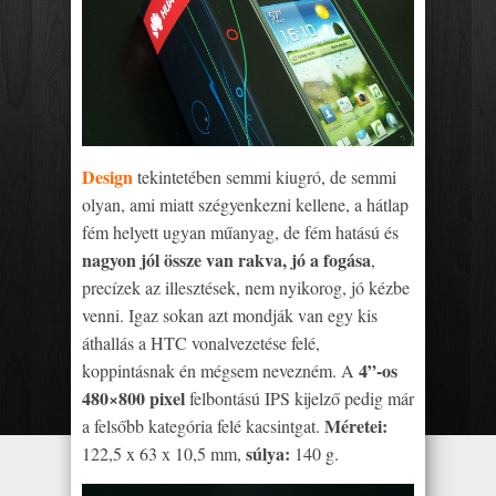
Design
tekintetében semmi kiugró, de semmi
olyan, ami miatt szégyenkezni kellene, a hátlap
fém helyett ugyan műanyag, de fém hatású és
nagyon jól össze van rakva, jó a fogása
,
precízek az illesztések, nem nyikorog, jó kézbe
venni. Igaz sokan azt mondják van egy kis
áthallás a HTC vonalvezetése felé,
4”-os
koppintásnak én mégsem nevezném. A
480×800 pixel
felbontású IPS kijelző pedig már
Méretei:
a felsőbb kategória felé kacsintgat.
súlya:
122,5 x 63 x 10,5 mm,
140 g.