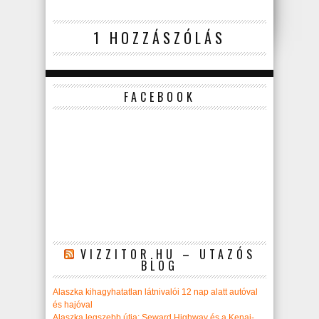
1 HOZZÁSZÓLÁS
FACEBOOK
VIZZITOR.HU – UTAZÓS
BLOG
Alaszka kihagyhatatlan látnivalói 12 nap alatt autóval
és hajóval
Alaszka legszebb útja: Seward Highway és a Kenai-