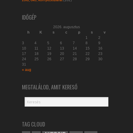
zöld, öko, környezetbarát
(102)
IDŐGÉP
2026. augusztus
h
K
s
c
p
s
v
1
2
3
4
5
6
7
8
9
10
11
12
13
14
15
16
17
18
19
20
21
22
23
24
25
26
27
28
29
30
31
« aug
MEGTALÁLOD, AMIT KERESŐ
TAG CLOUD