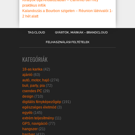
Királyok útja Andalúziában – Caminito del Rey
praktikus infók
Kalandozás a Bourbon szigeten – Réunion látnivalói 1-
2 hét alatt
TAG CLOUD
GYÁRTÓK, MÁRKÁK – BRANDCLOUD
FELHASZNÁLÁSI FELTÉTELEK
KATEGÓRIÁK
18-as karika
(42)
ajánló
(63)
autó, motor, hajó
(274)
buli, party, pia
(72)
csendes PC
(29)
design
(710)
digitális fényképezőgép
(191)
egészséges életmód
(3)
egyéb
(145)
extrém teljesítmény
(11)
GPS, navigáció
(77)
hangszer
(21)
hardver
(432)