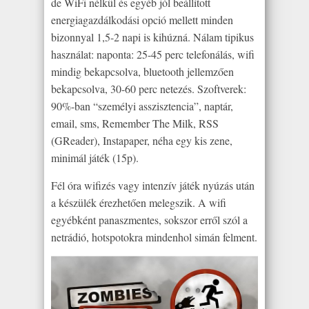
de WiFi nélkül és egyéb jól beállított
energiagazdálkodási opció mellett minden
bizonnyal 1,5-2 napi is kihúzná. Nálam tipikus
használat: naponta: 25-45 perc telefonálás, wifi
mindig bekapcsolva, bluetooth jellemzően
bekapcsolva, 30-60 perc netezés. Szoftverek:
90%-ban “személyi asszisztencia”, naptár,
email, sms, Remember The Milk, RSS
(GReader), Instapaper, néha egy kis zene,
minimál játék (15p).
Fél óra wifizés vagy intenzív játék nyúzás után
a készülék érezhetően melegszik. A wifi
egyébként panaszmentes, sokszor erről szól a
netrádió, hotspotokra mindenhol simán felment.