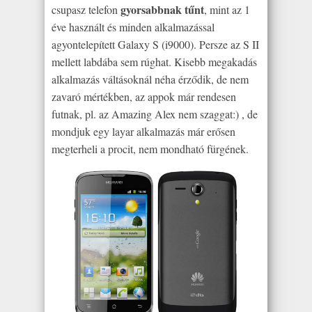
gyorsabbnak tűnt
csupasz telefon
, mint az 1
éve használt és minden alkalmazással
agyontelepített Galaxy S (i9000). Persze az S II
mellett labdába sem rúghat. Kisebb megakadás
alkalmazás váltásoknál néha érződik, de nem
zavaró mértékben, az appok már rendesen
futnak, pl. az Amazing Alex nem szaggat:) , de
mondjuk egy layar alkalmazás már erősen
megterheli a procit, nem mondható fürgének.