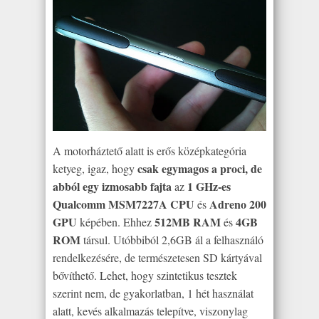
A motorháztető alatt is erős középkategória
csak egymagos a proci, de
ketyeg, igaz, hogy
abból egy izmosabb fajta
1 GHz-es
az
Qualcomm MSM7227A CPU
Adreno 200
és
GPU
512MB RAM
4GB
képében. Ehhez
és
ROM
társul. Utóbbiból 2,6GB ál a felhasználó
rendelkezésére, de természetesen SD kártyával
bővíthető. Lehet, hogy szintetikus tesztek
szerint nem, de gyakorlatban, 1 hét használat
alatt, kevés alkalmazás telepítve, viszonylag