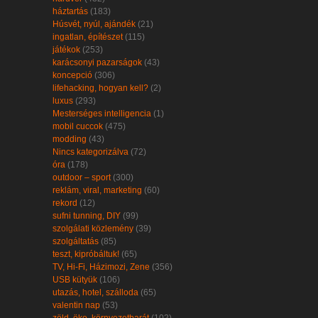
háztartás
(183)
Húsvét, nyúl, ajándék
(21)
ingatlan, építészet
(115)
játékok
(253)
karácsonyi pazarságok
(43)
koncepció
(306)
lifehacking, hogyan kell?
(2)
luxus
(293)
Mesterséges intelligencia
(1)
mobil cuccok
(475)
modding
(43)
Nincs kategorizálva
(72)
óra
(178)
outdoor – sport
(300)
reklám, viral, marketing
(60)
rekord
(12)
sufni tunning, DIY
(99)
szolgálati közlemény
(39)
szolgáltatás
(85)
teszt, kipróbáltuk!
(65)
TV, Hi-Fi, Házimozi, Zene
(356)
USB kütyük
(106)
utazás, hotel, szálloda
(65)
valentin nap
(53)