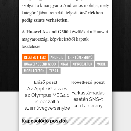
szolgált a kínai gyártó Androidos mobilja, mely
ár/értékben
kategóriájában remekül teljesít,
pedig szinte verhetetlen.
Huawei Ascend G300
A
készüléket a Huawei
magyarországi képviseletétől kaptuk
tesztelésre.
RELATED ITEMS
ANDROID
ÉRINTŐKÉPERNYŐ
HUAWEI ASCEND G300
KÍNAI
KIPRÓBÁLTUK
MOBIL
MOBILTELEFON
TESZT
← Előző poszt
Következő poszt
→
Az Apple iGlass és
Farkastámadás
az Olympus MEG4.0
esetén SMS-t
is beszáll a
küld a bárány
szemüvegversenybe
Kapcsolódó posztok