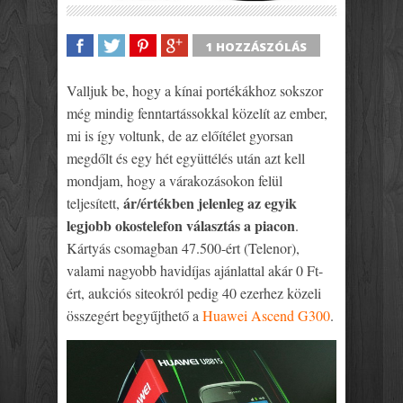
1 HOZZÁSZÓLÁS
SHARE
TWEET
SHARE
SHARE
Valljuk be, hogy a kínai portékákhoz sokszor
még mindig fenntartássokkal közelít az ember,
mi is így voltunk, de az előítélet gyorsan
megdőlt és egy hét együttélés után azt kell
mondjam, hogy a várakozásokon felül
ár/értékben jelenleg az egyik
teljesített,
legjobb okostelefon választás a piacon
.
Kártyás csomagban 47.500-ért (Telenor),
valami nagyobb havidíjas ajánlattal akár 0 Ft-
ért, aukciós siteokról pedig 40 ezerhez közeli
összegért begyűjthető a
Huawei Ascend G300
.