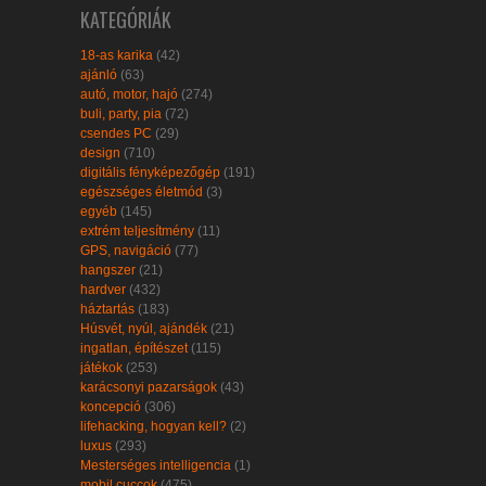
KATEGÓRIÁK
18-as karika
(42)
ajánló
(63)
autó, motor, hajó
(274)
buli, party, pia
(72)
csendes PC
(29)
design
(710)
digitális fényképezőgép
(191)
egészséges életmód
(3)
egyéb
(145)
extrém teljesítmény
(11)
GPS, navigáció
(77)
hangszer
(21)
hardver
(432)
háztartás
(183)
Húsvét, nyúl, ajándék
(21)
ingatlan, építészet
(115)
játékok
(253)
karácsonyi pazarságok
(43)
koncepció
(306)
lifehacking, hogyan kell?
(2)
luxus
(293)
Mesterséges intelligencia
(1)
mobil cuccok
(475)