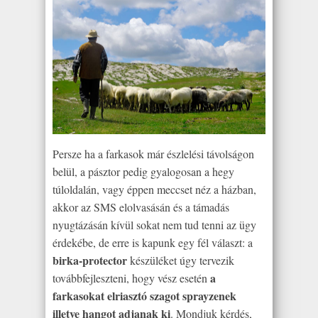
Persze ha a farkasok már észlelési távolságon
belül, a pásztor pedig gyalogosan a hegy
túloldalán, vagy éppen meccset néz a házban,
akkor az SMS elolvasásán és a támadás
nyugtázásán kívül sokat nem tud tenni az ügy
érdekébe, de erre is kapunk egy fél választ: a
birka-protector
készüléket úgy tervezik
a
továbbfejleszteni, hogy vész esetén
farkasokat elriasztó szagot sprayzenek
illetve hangot adjanak ki
. Mondjuk kérdés,