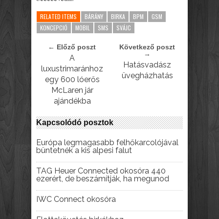
RELATED ITEMS
BÁRÁNY
BIRKA
BPM
GSM
KONCEPCIÓ
MOBIL
SMS
SVÁJC
← Előző poszt
Következő poszt
→
A
Hatásvadász
luxustrimaránhoz
üvegházhatás
egy 600 lóerős
McLaren jár
ajándékba
Kapcsolódó posztok
Európa legmagasabb felhőkarcolójával
büntetnék a kis alpesi falut
TAG Heuer Connected okosóra 440
ezerért, de beszámítják, ha megunod
IWC Connect okosóra