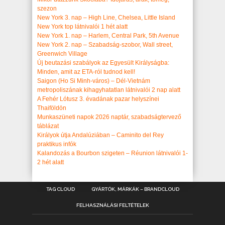
szezon
New York 3. nap – High Line, Chelsea, Little Island
New York top látnivalói 1 hét alatt
New York 1. nap – Harlem, Central Park, 5th Avenue
New York 2. nap – Szabadság-szobor, Wall street,
Greenwich Village
Új beutazási szabályok az Egyesült Királyságba:
Minden, amit az ETA-ról tudnod kell!
Saigon (Ho Si Minh-város) – Dél-Vietnám
metropoliszának kihagyhatatlan látnivalói 2 nap alatt
A Fehér Lótusz 3. évadának pazar helyszínei
Thaiföldön
Munkaszüneti napok 2026 naptár, szabadságtervező
táblázat
Királyok útja Andalúziában – Caminito del Rey
praktikus infók
Kalandozás a Bourbon szigeten – Réunion látnivalói 1-
2 hét alatt
TAG CLOUD
GYÁRTÓK, MÁRKÁK – BRANDCLOUD
FELHASZNÁLÁSI FELTÉTELEK