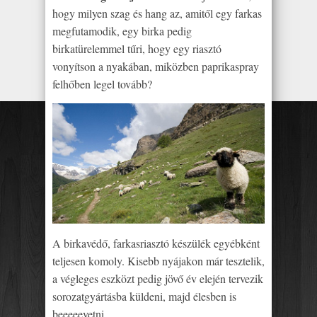
hogy milyen szag és hang az, amitől egy farkas
megfutamodik, egy birka pedig
birkatürelemmel tűri, hogy egy riasztó
vonyítson a nyakában, miközben paprikaspray
felhőben legel tovább?
A birkavédő, farkasriasztó készülék egyébként
teljesen komoly. Kisebb nyájakon már tesztelik,
a végleges eszközt pedig jövő év elején tervezik
sorozatgyártásba küldeni, majd élesben is
beeeeevetni.