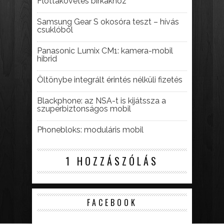
Flottakövetés birkákhoz
Samsung Gear S okosóra teszt – hívás
csuklóból
Panasonic Lumix CM1: kamera-mobil
hibrid
Öltönybe integrált érintés nélküli fizetés
Blackphone: az NSA-t is kijátssza a
szuperbiztonságos mobil
Phonebloks: moduláris mobil
1 HOZZÁSZÓLÁS
FACEBOOK