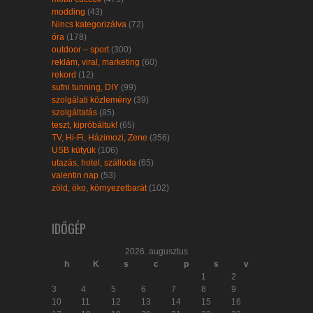
modding
(43)
Nincs kategorizálva
(72)
óra
(178)
outdoor – sport
(300)
reklám, viral, marketing
(60)
rekord
(12)
sufni tunning, DIY
(99)
szolgálati közlemény
(39)
szolgáltatás
(85)
teszt, kipróbáltuk!
(65)
TV, Hi-Fi, Házimozi, Zene
(356)
USB kütyük
(106)
utazás, hotel, szálloda
(65)
valentin nap
(53)
zöld, öko, környezetbarát
(102)
IDŐGÉP
2026. augusztus
h
K
s
c
p
s
v
1
2
3
4
5
6
7
8
9
10
11
12
13
14
15
16