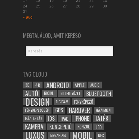
17
18
19
20
21
22
23
24
25
26
27
28
29
30
31
« aug
MEGTALÁLOD, AMIT KERESŐ
TAG CLOUD
ANDROID
4K
APPLE
3D
AUDIO
AUTÓ
BLUETOOTH
BICIKLI
BILLENTYŰZET
DESIGN
FÉNYKÉPEZŐ
DIGICAM
HARDVER
GPS
FÉNYKÉPEZŐGÉP
HÁZIMOZI
JÁTÉK
IOS
IPHONE
IPAD
HÁZTARTÁS
KAMERA
KONCEPCIÓ
LED
KONZOL
LUXUS
MOBIL
NFC
MEGAPIXEL