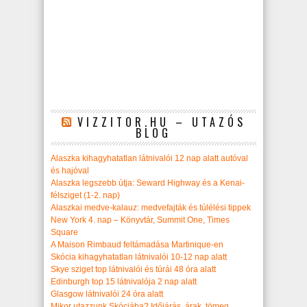
VIZZITOR.HU – UTAZÓS
BLOG
Alaszka kihagyhatatlan látnivalói 12 nap alatt autóval
és hajóval
Alaszka legszebb útja: Seward Highway és a Kenai-
félsziget (1-2. nap)
Alaszkai medve-kalauz: medvefajták és túlélési tippek
New York 4. nap – Könyvtár, Summit One, Times
Square
A Maison Rimbaud feltámadása Martinique-en
Skócia kihagyhatatlan látnivalói 10-12 nap alatt
Skye sziget top látnivalói és túrái 48 óra alatt
Edinburgh top 15 látnivalója 2 nap alatt
Glasgow látnivalói 24 óra alatt
Mikor utazzunk Skóciába? Időjárás, árak, tömeg,