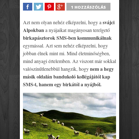
1 HOZZÁSZÓLÁS
SHARE
TWEET
SHARE
SHARE
svájci
Azt nem olyan nehéz elképzelni, hogy a
Alpokban
a nyájaikat magányosan terelgető
birkapásztorok SMS-ben kommunikálnak
egymással. Azt sem nehéz elképzelni, hogy
jobban élnek mint mi. Mind életminőségben,
mind anyagi értelemben. Az viszont már sokkal
nem a hegy
valószínűtlenebbül hangzik, hogy
másik oldalán bandukoló kollégájától kap
SMS-t, hanem egy birkától a nyájból.