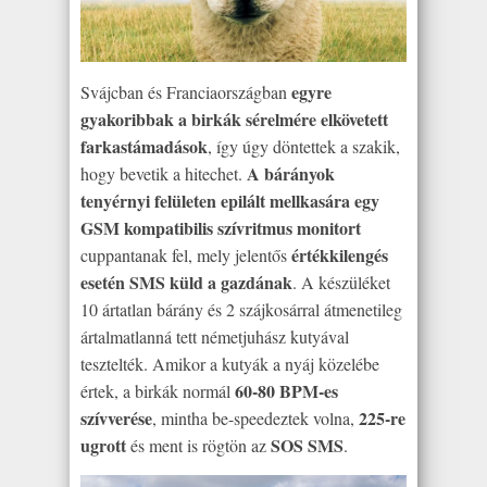
egyre
Svájcban és Franciaországban
gyakoribbak a birkák sérelmére elkövetett
farkastámadások
, így úgy döntettek a szakik,
A bárányok
hogy bevetik a hitechet.
tenyérnyi felületen epilált mellkasára egy
GSM kompatibilis szívritmus monitort
értékkilengés
cuppantanak fel, mely jelentős
esetén SMS küld a gazdának
. A készüléket
10 ártatlan bárány és 2 szájkosárral átmenetileg
ártalmatlanná tett németjuhász kutyával
tesztelték. Amikor a kutyák a nyáj közelébe
60-80 BPM-es
értek, a birkák normál
szívverése
225-re
, mintha be-speedeztek volna,
ugrott
SOS SMS
és ment is rögtön az
.