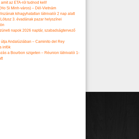
amit az ETA-ról tudnod kell!
(Ho Si Minh-város) – Dél-Vietnám
iszának kihagyhatatlan látnivalói 2 nap alatt
 Lótusz 3. évadának pazar helyszínei
dön
üneti napok 2026 naptár, szabadságtervező
k útja Andalúziában – Caminito del Rey
s infók
zás a Bourbon szigeten – Réunion látnivalói 1-
tt