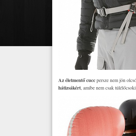
Az életmentő cucc
persze nem jön olcs
hátizsákért
, amibe nem csak túlélőcsoki