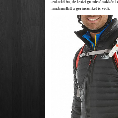
gumicsónakként a 
szakadékba, de kvázi
gerincünket is védi.
mindemellett a