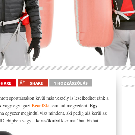
SHARE
SHARE
1 HOZZÁSZÓLÁS
tott sporttársakon kívül más veszély is leselkedhet ránk a
k
Egy
vagy egy igazi
BeardSki
sem tud megvédeni.
a egyszer megindul visz mindent, aki pedig alá kerül az
keresőkutyák
ID chipben vagy a
szimatában bízhat.