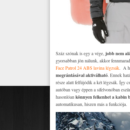
jobb nem alá
Száz szónak is egy a vége,
gyorsabban jön nálunk, akkor fennmaradn
Face Patrol 24 ABS lavina légzsák
. A h
megrántásával aktiválható
. Ennek hatás
része alatt felfújódik a két légzsák. Így c
autóban vagy éppen a sífelvonóban eszü
könnyen felkenhet a kabin b
hasonlóan
automatikusan, hiszen más a funkciója.