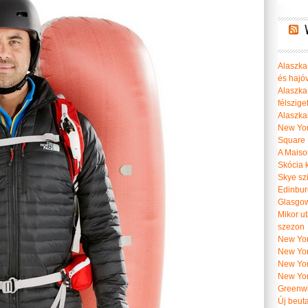
Alaszka 
és hajó
Alaszka
félszige
Alaszka
New Yor
Square
A Maiso
Skócia k
Skye szi
Edinburg
Glasgow 
Mikor u
szezon
New York
New York
New Yor
New Yor
Greenwi
Új beut