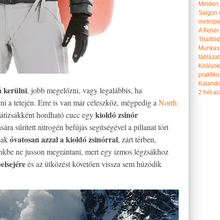
Minden, 
Saigon 
metropol
A Fehér
Thaiföl
Munkasz
táblázat
Királyo
praktiku
Kalando
 kerülni
, jobb megelőzni, vagy legalábbis, ha
2 hét ala
i a tetején. Erre is van már céleszköz, mégpedig a
North
kioldó zsinór
átizsákként hordható cucc egy
ára sűrített nitrogén befújás segítségével a pillanat tört
óvatosan azzal a kioldó zsinórral
sak
, zárt térben,
nkbe ne jusson megrántani, mert egy izmos légzsákhoz
elsejére
és az ütközést követően vissza sem húzódik