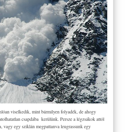
óan viselkedik, mint bármilyen folyadék, de ahogy
hatolhatatlan csapdába kerülünk. Persze a légzsákok attól
, vagy egy sziklán megpattanva leugrassunk egy