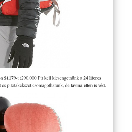
$1179
24 literes
ón
-t (290.000 Ft) kell kicsengetnünk a
lavina ellen is véd
t és pilótakekszet csomagolhatunk, de
.