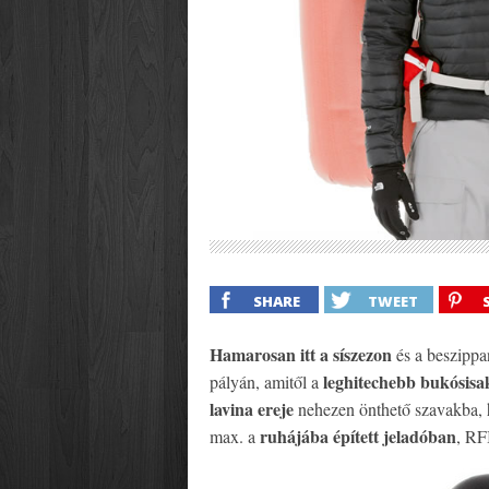
SHARE
TWEET
Hamarosan itt a síszezon
és a beszippan
leghitechebb bukósisa
pályán, amitől a
lavina ereje
nehezen önthető szavakba, h
ruhájába épített jeladóban
max. a
, RF