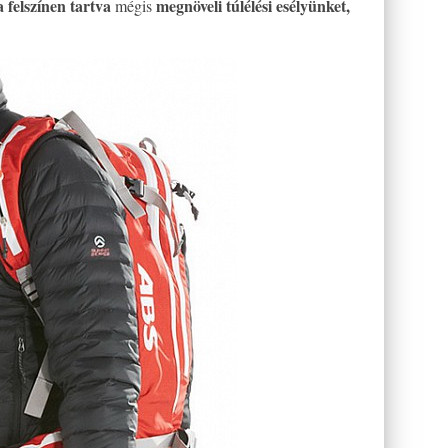
felszínen tartva
megnöveli túlélési esélyünket,
mégis