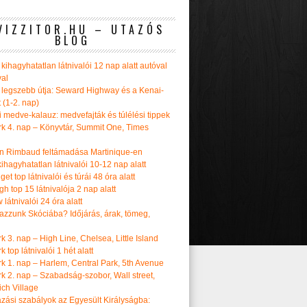
VIZZITOR.HU – UTAZÓS
BLOG
kihagyhatatlan látnivalói 12 nap alatt autóval
val
 legszebb útja: Seward Highway és a Kenai-
t (1-2. nap)
i medve-kalauz: medvefajták és túlélési tippek
k 4. nap – Könyvtár, Summit One, Times
n Rimbaud feltámadása Martinique-en
ihagyhatatlan látnivalói 10-12 nap alatt
get top látnivalói és túrái 48 óra alatt
h top 15 látnivalója 2 nap alatt
látnivalói 24 óra alatt
tazzunk Skóciába? Időjárás, árak, tömeg,
 3. nap – High Line, Chelsea, Little Island
 top látnivalói 1 hét alatt
k 1. nap – Harlem, Central Park, 5th Avenue
k 2. nap – Szabadság-szobor, Wall street,
ch Village
azási szabályok az Egyesült Királyságba: