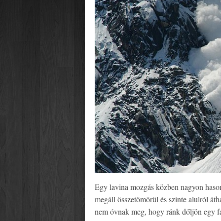
Egy lavina mozgás közben nagyon hasonl
megáll összetömörül és szinte alulról át
nem óvnak meg, hogy ránk dőljön egy fa