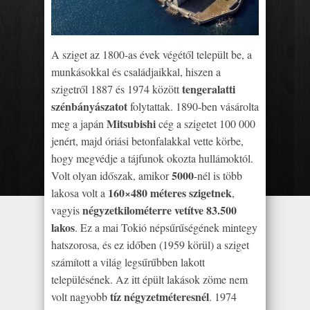
A sziget az 1800-as évek végétől települt be, a
munkásokkal és családjaikkal, hiszen a
tengeralatti
szigetről 1887 és 1974 között
szénbányászatot
folytattak. 1890-ben vásárolta
Mitsubishi
meg a japán
cég a szigetet 100 000
jenért, majd óriási betonfalakkal vette körbe,
hogy megvédje a tájfunok okozta hullámoktól.
5000
Volt olyan időszak, amikor
-nél is több
160×480 méteres szigetnek
lakosa volt a
,
négyzetkilométerre vetítve 83.500
vagyis
lakos
. Ez a mai Tokió népsűrűségének mintegy
hatszorosa, és ez időben (1959 körül) a sziget
számított a világ legsűrűbben lakott
településének. Az itt épült lakások zöme nem
tíz négyzetméteresnél
volt nagyobb
. 1974