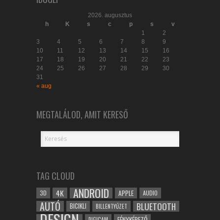
2026. augusztus
h
K
s
c
p
s
v
1
2
3
4
5
6
7
8
9
10
11
12
13
14
15
16
17
18
19
20
21
22
23
24
25
26
27
28
29
30
31
« aug
MEGTALÁLOD, AMIT KERESŐ
TAG CLOUD
ANDROID
4K
APPLE
3D
AUDIO
AUTÓ
BLUETOOTH
BICIKLI
BILLENTYŰZET
DESIGN
FÉNYKÉPEZŐ
DIGICAM