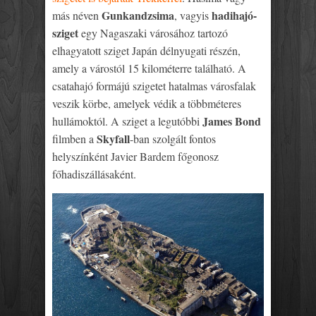
Gunkandzsima
hadihajó-
más néven
, vagyis
sziget
egy Nagaszaki városához tartozó
elhagyatott sziget Japán délnyugati részén,
amely a várostól 15 kilométerre található. A
csatahajó formájú szigetet hatalmas városfalak
veszik körbe, amelyek védik a többméteres
James Bond
hullámoktól. A sziget a legutóbbi
Skyfall
filmben a
-ban szolgált fontos
helyszínként Javier Bardem főgonosz
főhadiszállásaként.