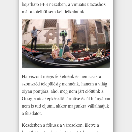
bejárható FPS nézetben, a virtuális utazáshoz
már a fotelből sem kell felkelnünk.
Ha viszont mégis felkelnénk és nem csak a
szomszéd településig mennénk, hanem a világ
olyan pontjára, ahol még nem járt előttünk a
Google utcaképkészítő járműve és út hiányában
nem is tud eljutni, akkor magunkra vállalhatjuk
a feladatot.
Kezdetben a fókusz a városokon, illetve a