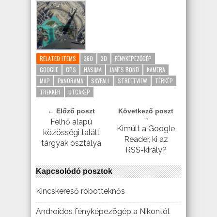
RELATED ITEMS
360
3D
FÉNYKÉPEZŐGÉP
GOOGLE
GPS
HASIMA
JAMES BOND
KAMERA
MAP
PANORAMA
SKYFALL
STREETVIEW
TÉRKÉP
TREKKER
UTCAKÉP
← Előző poszt
Következő poszt
→
Felhő alapú
Kimúlt a Google
közösségi talált
Reader, ki az
tárgyak osztálya
RSS-király?
Kapcsolódó posztok
Kincskereső robotteknős
Androidos fényképezőgép a Nikontól