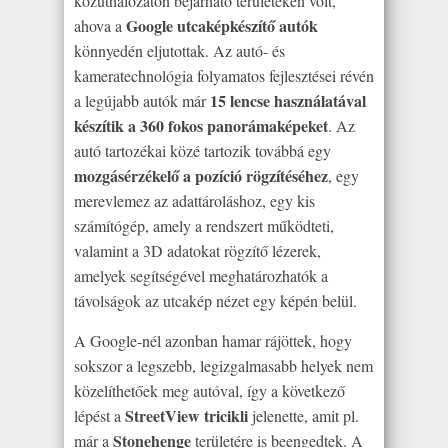
közúthálózaton bejárható területeken volt,
Google utcaképkészítő autók
ahova a
könnyedén eljutottak. Az autó- és
kameratechnológia folyamatos fejlesztései révén
15 lencse használatával
a legújabb autók már
készítik a 360 fokos panorámaképeket
. Az
autó tartozékai közé tartozik továbbá egy
mozgásérzékelő a pozíció rögzítéséhez
, egy
merevlemez az adattároláshoz, egy kis
számítógép, amely a rendszert működteti,
valamint a 3D adatokat rögzítő lézerek,
amelyek segítségével meghatározhatók a
távolságok az utcakép nézet egy képén belül.
A Google-nél azonban hamar rájöttek, hogy
sokszor a legszebb, legizgalmasabb helyek nem
közelíthetőek meg autóval, így a következő
StreetView tricikli
lépést a
jelenette, amit pl.
Stonehenge
már a
területére is beengedtek. A