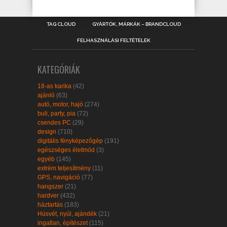
TAG CLOUD
GYÁRTÓK, MÁRKÁK – BRANDCLOUD
FELHASZNÁLÁSI FELTÉTELEK
KATEGÓRIÁK
18-as karika
(42)
ajánló
(63)
autó, motor, hajó
(274)
buli, party, pia
(72)
csendes PC
(29)
design
(710)
digitális fényképezőgép
(191)
egészséges életmód
(3)
egyéb
(145)
extrém teljesítmény
(11)
GPS, navigáció
(77)
hangszer
(21)
hardver
(432)
háztartás
(183)
Húsvét, nyúl, ajándék
(21)
ingatlan, építészet
(115)