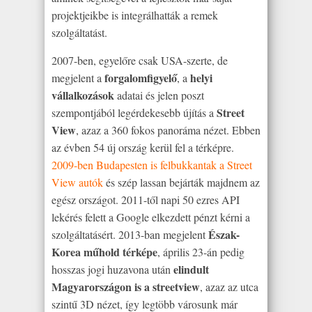
projektjeikbe is integrálhatták a remek
szolgáltatást.
2007-ben, egyelőre csak USA-szerte, de
forgalomfigyelő
helyi
megjelent a
, a
vállalkozások
adatai és jelen poszt
Street
szempontjából legérdekesebb újítás a
View
, azaz a 360 fokos panoráma nézet. Ebben
az évben 54 új ország kerül fel a térképre.
2009-ben Budapesten is felbukkantak a Street
View autók
és szép lassan bejárták majdnem az
egész országot. 2011-től napi 50 ezres API
lekérés felett a Google elkezdett pénzt kérni a
Észak-
szolgáltatásért. 2013-ban megjelent
Korea műhold térképe
, április 23-án pedig
elindult
hosszas jogi huzavona után
Magyarországon is a streetview
, azaz az utca
szintű 3D nézet, így legtöbb városunk már