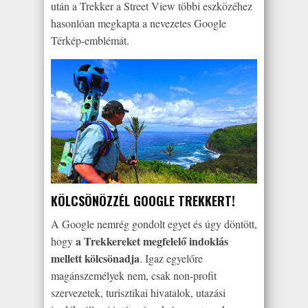
után a Trekker a Street View többi eszközéhez
hasonlóan megkapta a nevezetes Google
Térkép-emblémát.
KÖLCSÖNÖZZÉL GOOGLE TREKKERT!
A Google nemrég gondolt egyet és úgy döntött,
a Trekkereket megfelelő indoklás
hogy
mellett kölcsönadja
. Igaz egyelőre
magánszemélyek nem, csak non-profit
szervezetek, turisztikai hivatalok, utazási