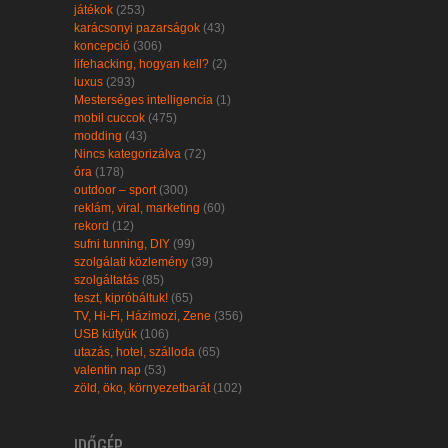
játékok
(253)
karácsonyi pazarságok
(43)
koncepció
(306)
lifehacking, hogyan kell?
(2)
luxus
(293)
Mesterséges intelligencia
(1)
mobil cuccok
(475)
modding
(43)
Nincs kategorizálva
(72)
óra
(178)
outdoor – sport
(300)
reklám, viral, marketing
(60)
rekord
(12)
sufni tunning, DIY
(99)
szolgálati közlemény
(39)
szolgáltatás
(85)
teszt, kipróbáltuk!
(65)
TV, Hi-Fi, Házimozi, Zene
(356)
USB kütyük
(106)
utazás, hotel, szálloda
(65)
valentin nap
(53)
zöld, öko, környezetbarát
(102)
IDŐGÉP