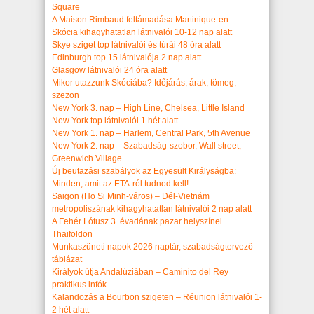
Square
A Maison Rimbaud feltámadása Martinique-en
Skócia kihagyhatatlan látnivalói 10-12 nap alatt
Skye sziget top látnivalói és túrái 48 óra alatt
Edinburgh top 15 látnivalója 2 nap alatt
Glasgow látnivalói 24 óra alatt
Mikor utazzunk Skóciába? Időjárás, árak, tömeg,
szezon
New York 3. nap – High Line, Chelsea, Little Island
New York top látnivalói 1 hét alatt
New York 1. nap – Harlem, Central Park, 5th Avenue
New York 2. nap – Szabadság-szobor, Wall street,
Greenwich Village
Új beutazási szabályok az Egyesült Királyságba:
Minden, amit az ETA-ról tudnod kell!
Saigon (Ho Si Minh-város) – Dél-Vietnám
metropoliszának kihagyhatatlan látnivalói 2 nap alatt
A Fehér Lótusz 3. évadának pazar helyszínei
Thaiföldön
Munkaszüneti napok 2026 naptár, szabadságtervező
táblázat
Királyok útja Andalúziában – Caminito del Rey
praktikus infók
Kalandozás a Bourbon szigeten – Réunion látnivalói 1-
2 hét alatt