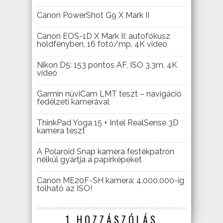
Canon PowerShot G9 X Mark II
Canon EOS-1D X Mark II: autofókusz
holdfényben, 16 fotó/mp, 4K videó
Nikon D5: 153 pontos AF, ISO 3,3m, 4K
videó
Garmin nüviCam LMT teszt – navigáció
fedélzeti kamerával
ThinkPad Yoga 15 + Intel RealSense 3D
kamera teszt
A Polaroid Snap kamera festékpatron
nélkül gyártja a papírképeket
Canon ME20F-SH kamera: 4.000.000-ig
tolható az ISO!
1 HOZZÁSZÓLÁS