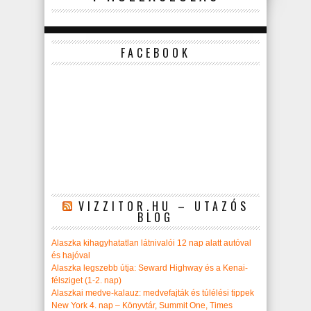
FACEBOOK
VIZZITOR.HU – UTAZÓS
BLOG
Alaszka kihagyhatatlan látnivalói 12 nap alatt autóval
és hajóval
Alaszka legszebb útja: Seward Highway és a Kenai-
félsziget (1-2. nap)
Alaszkai medve-kalauz: medvefajták és túlélési tippek
New York 4. nap – Könyvtár, Summit One, Times