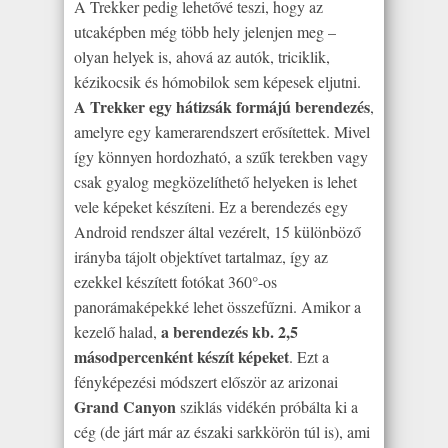
A Trekker pedig lehetővé teszi, hogy az
utcaképben még több hely jelenjen meg –
olyan helyek is, ahová az autók, triciklik,
kézikocsik és hómobilok sem képesek eljutni.
A Trekker egy hátizsák formájú berendezés
,
amelyre egy kamerarendszert erősítettek. Mivel
így könnyen hordozható, a szűk terekben vagy
csak gyalog megközelíthető helyeken is lehet
vele képeket készíteni. Ez a berendezés egy
Android rendszer által vezérelt, 15 különböző
irányba tájolt objektívet tartalmaz, így az
ezekkel készített fotókat 360°-os
panorámaképekké lehet összefűzni. Amikor a
a berendezés kb. 2,5
kezelő halad,
másodpercenként készít képeket
. Ezt a
fényképezési módszert először az arizonai
Grand Canyon
sziklás vidékén próbálta ki a
cég (de járt már az északi sarkkörön túl is), ami