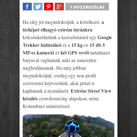
1 HOZZÁSZÓLÁS
SHARE
TWEET
SHARE
SHARE
a
Ha elég jól megindokoljuk, a következő,
térképet elhagyó extrém túránkra
Google
kölcsönkérhetünk a keresőóriástól egy
Trekker hátizsákot
15 kg
15 db 5
és a
-os
MP-es kamerát
két GPS vevőt
és
tartalmazó
batyuval vághatunk neki az ismeretlen
meghódításának. Ha még jobban
megindokoljuk, esetleg egy non-profit
szervezetet képviselünk, akár pénzt is
Extrém Street View
kaphatunk a nyaralásért.
készítés
crowdsourcing alapokon, némi
Kolumbusz utánérzéssel.