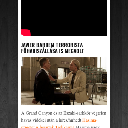
JAVIER BARDEM TERRORISTA
FŐHADISZÁLLÁSA IS MEGVOLT
A Grand Canyon és az Északi-sarkkör végtelen
havas vidékei után a híres/hírhedt
Hasima-
szigetet is bejárták Trekkerrel
. Hasima vagy