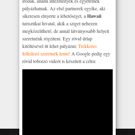
irodák, állami intézmények és egyetemek
pályázhatnak. Az első partnerek egyike, aki
Hawaii
sikeresen elnyerte a lehetőséget, a
turisztikai hivatal, akik a sziget nehezen
megközelíthető, de annál látványosabb helyeit
szeretnénk rögzíteni. Egy rövid űrlap
kitöltésével itt lehet pályázni:
Trekkeres
felfedező szeretnék lenni!
A Google pedig egy
rövid toborzó videót is készített a célra: