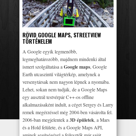
RÖVID GOOGLE MAPS, STREETVIEW
TÖRTÉNELEM
A Google egyik legmenőbb,
legmeghatározóbb, majdnem mindenki által
Google maps
ismert szolgáltatása a
, Google
Earth utcaszintű világtérkép, amelynek a
versenytársak nem nagyon lépnek a nyomába.
Lehet, sokan nem tudják, de a Google Maps
egy ausztrál testvérpár C++-os offline
alkalmazásaként indult, a céget Sergey és Larry
remek megérzéssel még 2004-ben vásárolta fel.
3D épületek
2006-ban megjelentek a
, a Mars
és a Hold felülete, és a Google Maps API,
aminek segítségével a fejlesztők már saját