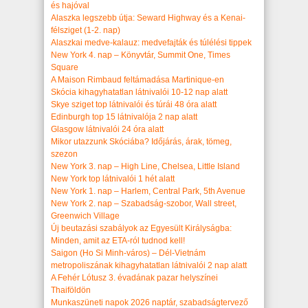
és hajóval
Alaszka legszebb útja: Seward Highway és a Kenai-
félsziget (1-2. nap)
Alaszkai medve-kalauz: medvefajták és túlélési tippek
New York 4. nap – Könyvtár, Summit One, Times
Square
A Maison Rimbaud feltámadása Martinique-en
Skócia kihagyhatatlan látnivalói 10-12 nap alatt
Skye sziget top látnivalói és túrái 48 óra alatt
Edinburgh top 15 látnivalója 2 nap alatt
Glasgow látnivalói 24 óra alatt
Mikor utazzunk Skóciába? Időjárás, árak, tömeg,
szezon
New York 3. nap – High Line, Chelsea, Little Island
New York top látnivalói 1 hét alatt
New York 1. nap – Harlem, Central Park, 5th Avenue
New York 2. nap – Szabadság-szobor, Wall street,
Greenwich Village
Új beutazási szabályok az Egyesült Királyságba:
Minden, amit az ETA-ról tudnod kell!
Saigon (Ho Si Minh-város) – Dél-Vietnám
metropoliszának kihagyhatatlan látnivalói 2 nap alatt
A Fehér Lótusz 3. évadának pazar helyszínei
Thaiföldön
Munkaszüneti napok 2026 naptár, szabadságtervező