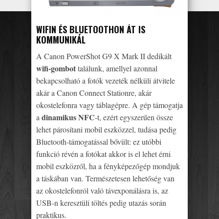
WIFIN ÉS BLUETOOTHON ÁT IS
KOMMUNIKÁL
A Canon PowerShot G9 X Mark II dedikált
wifi-gombot
találunk, amellyel azonnal
bekapcsolható a fotók vezeték nélküli átvitele
akár a Canon Connect Stationre, akár
okostelefonra vagy táblagépre. A gép támogatja
dinamikus NFC
a
-t, ezért egyszerűen össze
lehet párosítani mobil eszközzel, tudása pedig
Bluetooth-támogatással bővült: ez utóbbi
funkció révén a fotókat akkor is el lehet érni
mobil eszközről, ha a fényképezőgép mondjuk
a táskában van. Természetesen lehetőség van
az okostelefonról való távexponálásra is, az
USB-n keresztüli töltés pedig utazás során
praktikus.