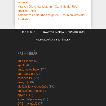
táblázat
Királyok útja Andalúziában – Caminito del Rey
praktikus infók
Kalandozás a Bourbon szigeten – Réunion látnivalói 1-
2 hét alatt
TAG CLOUD
GYÁRTÓK, MÁRKÁK – BRANDCLOUD
FELHASZNÁLÁSI FELTÉTELEK
KATEGÓRIÁK
18-as karika
(42)
ajánló
(63)
autó, motor, hajó
(274)
buli, party, pia
(72)
csendes PC
(29)
design
(710)
digitális fényképezőgép
(191)
egészséges életmód
(3)
egyéb
(145)
extrém teljesítmény
(11)
GPS, navigáció
(77)