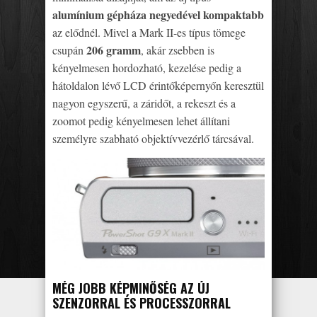
alumínium gépháza negyedével kompaktabb
az elődnél. Mivel a Mark II-es típus tömege
206 gramm
csupán
, akár zsebben is
kényelmesen hordozható, kezelése pedig a
hátoldalon lévő LCD érintőképernyőn keresztül
nagyon egyszerű, a záridőt, a rekeszt és a
zoomot pedig kényelmesen lehet állítani
személyre szabható objektívvezérlő tárcsával.
MÉG JOBB KÉPMINŐSÉG AZ ÚJ
SZENZORRAL ÉS PROCESSZORRAL