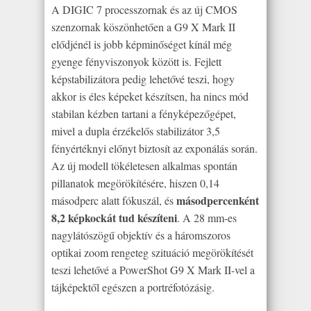
A DIGIC 7 processzornak és az új CMOS
szenzornak köszönhetően a G9 X Mark II
elődjénél is jobb képminőséget kínál még
gyenge fényviszonyok között is. Fejlett
képstabilizátora pedig lehetővé teszi, hogy
akkor is éles képeket készítsen, ha nincs mód
stabilan kézben tartani a fényképezőgépet,
mivel a dupla érzékelős stabilizátor 3,5
fényértéknyi előnyt biztosít az exponálás során.
Az új modell tökéletesen alkalmas spontán
pillanatok megörökítésére, hiszen 0,14
másodpercenként
másodperc alatt fókuszál, és
8,2 képkockát tud készíteni
. A 28 mm-es
nagylátószögű objektív és a háromszoros
optikai zoom rengeteg szituáció megörökítését
teszi lehetővé a PowerShot G9 X Mark II-vel a
tájképektől egészen a portréfotózásig.