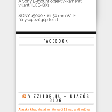
A Sony E-mount objektív-kamerát
villant: ILCE-QX1
SONY a5000 + 16-50 mm Wi-Fi
fényképezőgép teszt
FACEBOOK
VIZZITOR.HU – UTAZÓS
BLOG
Alaszka kihagyhatatlan látnivalói 12 nap alatt autóval