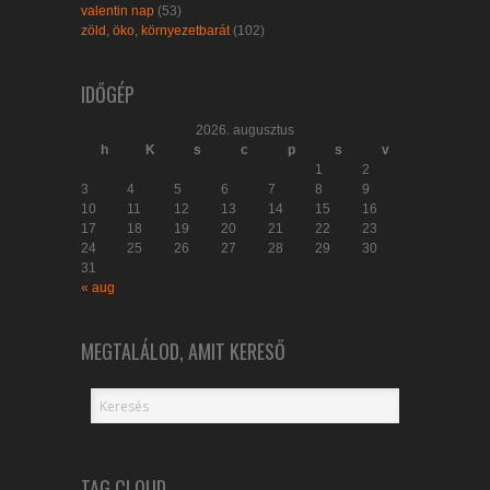
valentin nap
(53)
zöld, öko, környezetbarát
(102)
IDŐGÉP
2026. augusztus
h
K
s
c
p
s
v
1
2
3
4
5
6
7
8
9
10
11
12
13
14
15
16
17
18
19
20
21
22
23
24
25
26
27
28
29
30
31
« aug
MEGTALÁLOD, AMIT KERESŐ
TAG CLOUD