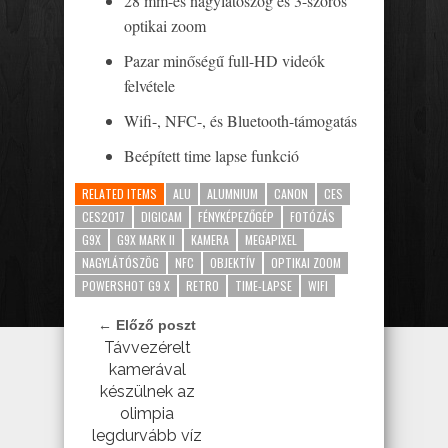
28 mm-es nagylátószög és 3-szoros
optikai zoom
Pazar minőségű full-HD videók
felvétele
Wifi-, NFC-, és Bluetooth-támogatás
Beépített time lapse funkció
RELATED ITEMS
ALU
ALUMNIUM
CANON
CES
CES2017
DIGICAM
FÉNYKÉPEZŐGÉP
FOTÓZÁS
G9X
G9X MARK II
KAMERA
MEGAPIXEL
NAGYLÁTÓSZÖG
NFC
OBJEKTÍV
OPTIKAI ZOOM
POWERSHOT G9 X
RETRO
TIME-LAPSE
WIFI
← Előző poszt
Távvezérelt
kamerával
készülnek az
olimpia
legdurvább víz