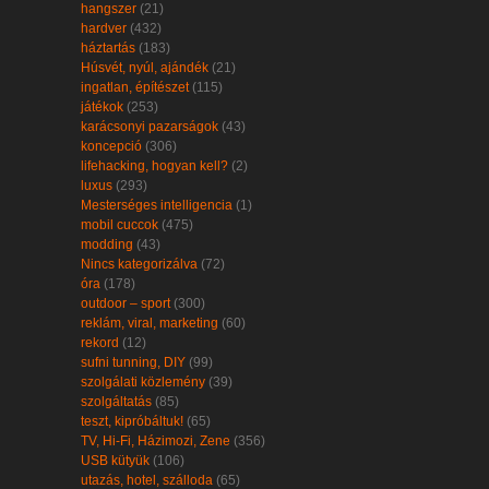
hangszer
(21)
hardver
(432)
háztartás
(183)
Húsvét, nyúl, ajándék
(21)
ingatlan, építészet
(115)
játékok
(253)
karácsonyi pazarságok
(43)
koncepció
(306)
lifehacking, hogyan kell?
(2)
luxus
(293)
Mesterséges intelligencia
(1)
mobil cuccok
(475)
modding
(43)
Nincs kategorizálva
(72)
óra
(178)
outdoor – sport
(300)
reklám, viral, marketing
(60)
rekord
(12)
sufni tunning, DIY
(99)
szolgálati közlemény
(39)
szolgáltatás
(85)
teszt, kipróbáltuk!
(65)
TV, Hi-Fi, Házimozi, Zene
(356)
USB kütyük
(106)
utazás, hotel, szálloda
(65)