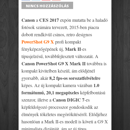
SHARE
TWEET
SHARE
SHARE
NINCS HOZZÁSZÓLÁS
Canon
CES 2017
a
expón mutatta be a haladó
fotósok számára tervezett, 2015-ben piacra
dobott rendkívül csinos, retro designos
PowerShot G9 X
profi kompakt
Mark II
fényképezőgépének új,
-es
típusjelzésű, továbbfejlesztett változatát. A
Canon PowerShot G9 X Mark II
továbbra is
kompakt kivitelben készül, ám elődjénél
8,2 fps-os sorozatfelvételre
gyorsabb, akár
1.0
képes. Az új kompakt kamera vázában
formátumú, 20,1 megapixeles
képfelbontású
Canon DIGIC 7
szenzor, illetve a
-es
képfeldolgozó processzor gondoskodik az
élmények tökéletes megörökítéséről. Elődjéhez
hasonlóan a Mark II-es modell is követi a G9 X
minimalista dizájnját, ám az új típus