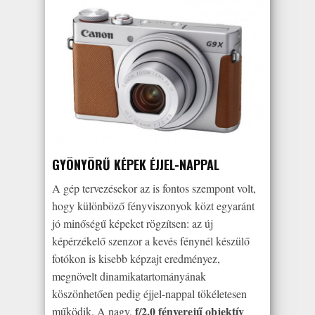
GYÖNYÖRŰ KÉPEK ÉJJEL-NAPPAL
A gép tervezésekor az is fontos szempont volt,
hogy különböző fényviszonyok közt egyaránt
jó minőségű képeket rögzítsen: az új
képérzékelő szenzor a kevés fénynél készülő
fotókon is kisebb képzajt eredményez,
megnövelt dinamikatartományának
köszönhetően pedig éjjel-nappal tökéletesen
f/2.0 fényerejű objektív
működik. A nagy,