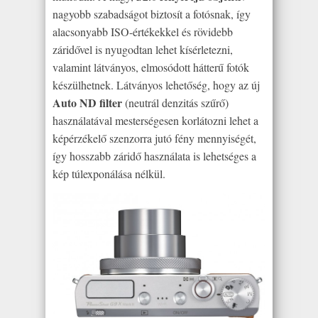
nagyobb szabadságot biztosít a fotósnak, így
alacsonyabb ISO-értékekkel és rövidebb
záridővel is nyugodtan lehet kísérletezni,
valamint látványos, elmosódott hátterű fotók
készülhetnek. Látványos lehetőség, hogy az új
Auto ND filter
(neutrál denzitás szűrő)
használatával mesterségesen korlátozni lehet a
képérzékelő szenzorra jutó fény mennyiségét,
így hosszabb záridő használata is lehetséges a
kép túlexponálása nélkül.