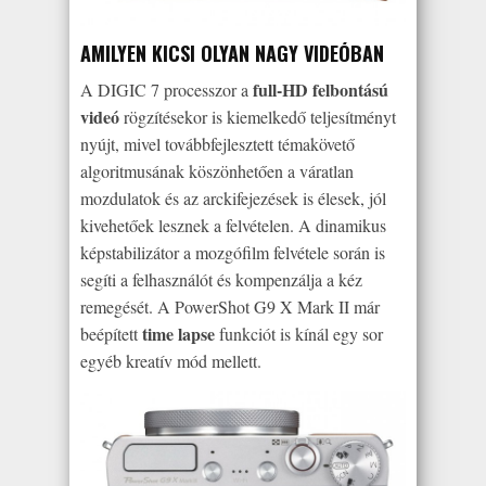
AMILYEN KICSI OLYAN NAGY VIDEÓBAN
full-HD felbontású
A DIGIC 7 processzor a
videó
rögzítésekor is kiemelkedő teljesítményt
nyújt, mivel továbbfejlesztett témakövető
algoritmusának köszönhetően a váratlan
mozdulatok és az arckifejezések is élesek, jól
kivehetőek lesznek a felvételen. A dinamikus
képstabilizátor a mozgófilm felvétele során is
segíti a felhasználót és kompenzálja a kéz
remegését. A PowerShot G9 X Mark II már
time lapse
beépített
funkciót is kínál egy sor
egyéb kreatív mód mellett.