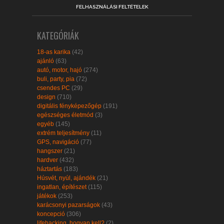
FELHASZNÁLÁSI FELTÉTELEK
KATEGÓRIÁK
18-as karika
(42)
ajánló
(63)
autó, motor, hajó
(274)
buli, party, pia
(72)
csendes PC
(29)
design
(710)
digitális fényképezőgép
(191)
egészséges életmód
(3)
egyéb
(145)
extrém teljesítmény
(11)
GPS, navigáció
(77)
hangszer
(21)
hardver
(432)
háztartás
(183)
Húsvét, nyúl, ajándék
(21)
ingatlan, építészet
(115)
játékok
(253)
karácsonyi pazarságok
(43)
koncepció
(306)
lifehacking, hogyan kell?
(2)