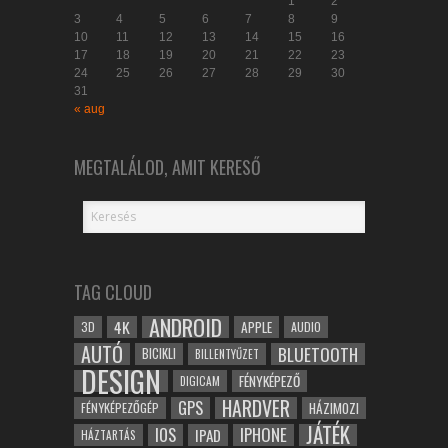
1
2
3
4
5
6
7
8
9
10
11
12
13
14
15
16
17
18
19
20
21
22
23
24
25
26
27
28
29
30
31
« aug
MEGTALÁLOD, AMIT KERESŐ
TAG CLOUD
ANDROID
4K
APPLE
3D
AUDIO
AUTÓ
BLUETOOTH
BICIKLI
BILLENTYŰZET
DESIGN
FÉNYKÉPEZŐ
DIGICAM
HARDVER
GPS
FÉNYKÉPEZŐGÉP
HÁZIMOZI
JÁTÉK
IOS
IPHONE
IPAD
HÁZTARTÁS