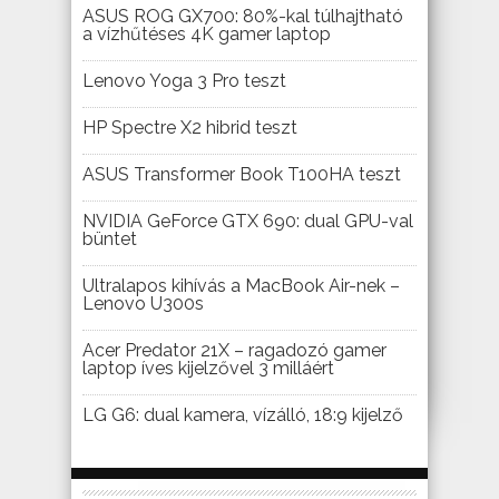
ASUS ROG GX700: 80%-kal túlhajtható
a vízhűtéses 4K gamer laptop
Lenovo Yoga 3 Pro teszt
HP Spectre X2 hibrid teszt
ASUS Transformer Book T100HA teszt
NVIDIA GeForce GTX 690: dual GPU-val
büntet
Ultralapos kihívás a MacBook Air-nek –
Lenovo U300s
Acer Predator 21X – ragadozó gamer
laptop íves kijelzővel 3 milláért
LG G6: dual kamera, vízálló, 18:9 kijelző