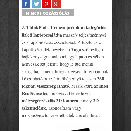
SHARE
TWEET
SHARE
SHARE
NINCS HOZZÁSZÓLÁS
ThinkPad
Lenovo prémium kategóriás
A
a
üzleti laptopcsaládja
masszív teljesítménnyel
és strapabíró összeszereléssel. A tesztelésre
Yoga
kapott készülék nevében a
szó pedig a
hajlékonyságra utal, ami egy laptop esetében
nem csak azt jelenti, hogy le tud menni
spárgába, hanem, hogy az egyedi forgópántnak
360
köszönhetően az érintőképernyő teljesen
fokban visszaforgatható
Intel
. Másik extra az
RealSense
technológiával felvértezett
mélységérzékelős 3D kamera
3D
, amely
szkennelésre
, azonosításra vagy
mozgás/gesztusvezérelt játékra is alkalmas.