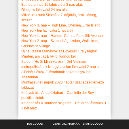
Edinburgh top 15 látnivalója 2 nap alatt
Glasgow látnivalói 24 óra alatt
Mikor utazzunk Skóciába? Időjárás, árak, tömeg,
szezon
New York 3. nap – High Line, Chelsea, Little Island
New York top látnivalói 1 hét alatt
New York 1. nap – Harlem, Central Park, 5th Avenue
New York 2. nap – Szabadság-szobor, Wall street,
Greenwich Village
Új beutazási szabályok az Egyesült Királyságba:
Minden, amit az ETA-ról tudnod kell!
Saigon (Ho Si Minh-város) – Dél-Vietnám
metropoliszának kihagyhatatlan látnivalói 2 nap alatt
A Fehér Lótusz 3. évadának pazar helyszínei
Thaiföldön
Munkaszüneti napok 2026 naptár, szabadságtervező
táblázat
Királyok útja Andalúziában – Caminito del Rey
praktikus infók
Kalandozás a Bourbon szigeten – Réunion látnivalói 1-
2 hét alatt
TAG CLOUD
GYÁRTÓK, MÁRKÁK – BRANDCLOUD