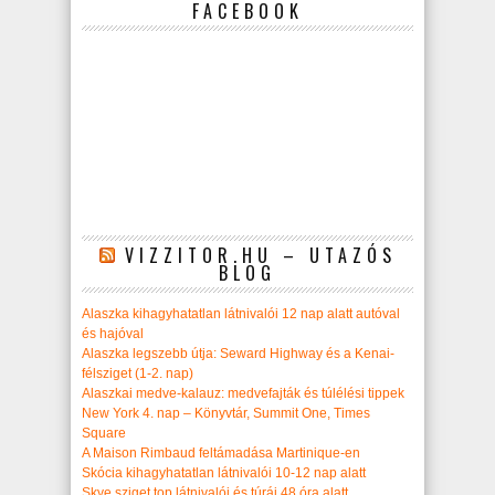
FACEBOOK
VIZZITOR.HU – UTAZÓS
BLOG
Alaszka kihagyhatatlan látnivalói 12 nap alatt autóval
és hajóval
Alaszka legszebb útja: Seward Highway és a Kenai-
félsziget (1-2. nap)
Alaszkai medve-kalauz: medvefajták és túlélési tippek
New York 4. nap – Könyvtár, Summit One, Times
Square
A Maison Rimbaud feltámadása Martinique-en
Skócia kihagyhatatlan látnivalói 10-12 nap alatt
Skye sziget top látnivalói és túrái 48 óra alatt