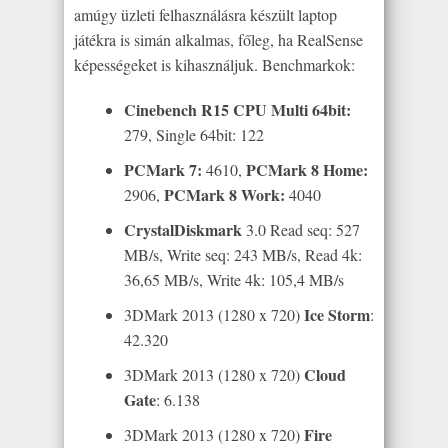
amúgy üzleti felhasználásra készült laptop
játékra is simán alkalmas, főleg, ha RealSense
képességeket is kihasználjuk. Benchmarkok:
Cinebench R15 CPU Multi 64bit:
279, Single 64bit: 122
PCMark 7:
PCMark 8 Home:
4610,
PCMark 8 Work:
2906,
4040
CrystalDiskmark
3.0 Read seq: 527
MB/s, Write seq: 243 MB/s, Read 4k:
36,65 MB/s, Write 4k: 105,4 MB/s
Ice Storm
3DMark 2013 (1280 x 720)
:
42.320
Cloud
3DMark 2013 (1280 x 720)
Gate
: 6.138
Fire
3DMark 2013 (1280 x 720)