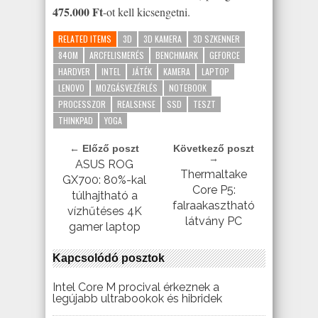
475.000 Ft
-ot kell kicsengetni.
RELATED ITEMS
3D
3D KAMERA
3D SZKENNER
840M
ARCFELISMERÉS
BENCHMARK
GEFORCE
HARDVER
INTEL
JÁTÉK
KAMERA
LAPTOP
LENOVO
MOZGÁSVEZÉRLÉS
NOTEBOOK
PROCESSZOR
REALSENSE
SSD
TESZT
THINKPAD
YOGA
← Előző poszt
Következő poszt
→
ASUS ROG
Thermaltake
GX700: 80%-kal
Core P5:
túlhajtható a
falraakasztható
vízhűtéses 4K
látvány PC
gamer laptop
Kapcsolódó posztok
Intel Core M procival érkeznek a
legújabb ultrabookok és hibridek