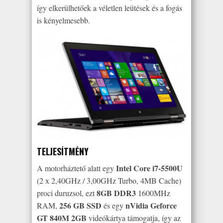
így elkerülhetőek a véletlen leütések és a fogás
is kényelmesebb.
TELJESÍTMÉNY
Intel Core i7-5500U
A motorháztető alatt egy
(2 x 2,40GHz / 3,00GHz Turbo, 4MB Cache)
8GB DDR3
proci duruzsol, ezt
1600MHz
256 GB SSD
nVidia Geforce
RAM,
és egy
GT 840M 2GB
videókártya támogatja, így az