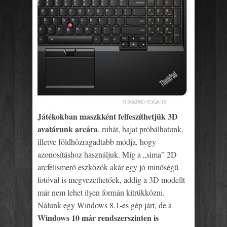
Játékokban maszkként felfeszíthetjük 3D
avatárunk arcára
, ruhát, hajat próbálhatunk,
illetve földhözragadtabb módja, hogy
azonosításhoz használjuk. Míg a „sima” 2D
arcfelismerő eszközök akár egy jó minőségű
fotóval is megvezethetőek, addig a 3D modellt
már nem lehet ilyen formán kitrükközni.
Nálunk egy Windows 8.1-es gép járt, de a
Windows 10 már rendszerszinten is