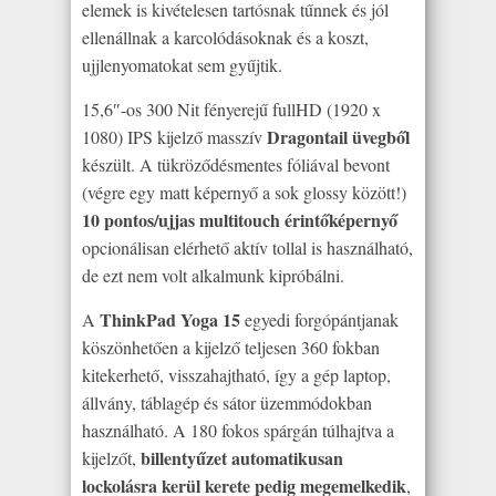
elemek is kivételesen tartósnak tűnnek és jól
ellenállnak a karcolódásoknak és a koszt,
ujjlenyomatokat sem gyűjtik.
15,6″-os 300 Nit fényerejű fullHD (1920 x
Dragontail üvegből
1080) IPS kijelző masszív
készült. A tükröződésmentes fóliával bevont
(végre egy matt képernyő a sok glossy között!)
10 pontos/ujjas multitouch érintőképernyő
opcionálisan elérhető aktív tollal is használható,
de ezt nem volt alkalmunk kipróbálni.
ThinkPad Yoga 15
A
egyedi forgópántjanak
köszönhetően a kijelző teljesen 360 fokban
kitekerhető, visszahajtható, így a gép laptop,
állvány, táblagép és sátor üzemmódokban
használható. A 180 fokos spárgán túlhajtva a
billentyűzet automatikusan
kijelzőt,
lockolásra kerül kerete pedig megemelkedik
,