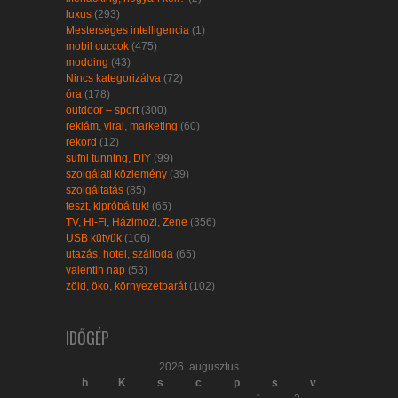
luxus
(293)
Mesterséges intelligencia
(1)
mobil cuccok
(475)
modding
(43)
Nincs kategorizálva
(72)
óra
(178)
outdoor – sport
(300)
reklám, viral, marketing
(60)
rekord
(12)
sufni tunning, DIY
(99)
szolgálati közlemény
(39)
szolgáltatás
(85)
teszt, kipróbáltuk!
(65)
TV, Hi-Fi, Házimozi, Zene
(356)
USB kütyük
(106)
utazás, hotel, szálloda
(65)
valentin nap
(53)
zöld, öko, környezetbarát
(102)
IDŐGÉP
2026. augusztus
h
K
s
c
p
s
v