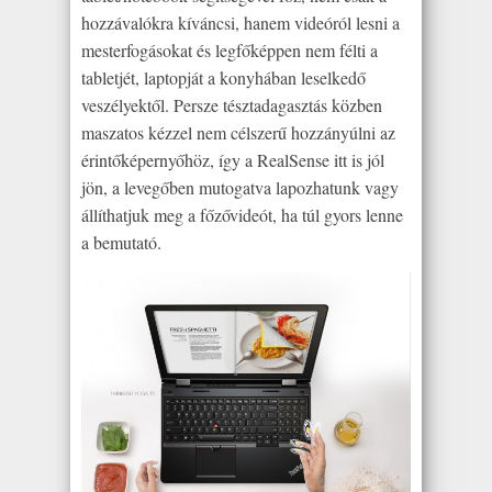
hozzávalókra kíváncsi, hanem videóról lesni a
mesterfogásokat és legfőképpen nem félti a
tabletjét, laptopját a konyhában leselkedő
veszélyektől. Persze tésztadagasztás közben
maszatos kézzel nem célszerű hozzányúlni az
érintőképernyőhöz, így a RealSense itt is jól
jön, a levegőben mutogatva lapozhatunk vagy
állíthatjuk meg a főzővideót, ha túl gyors lenne
a bemutató.