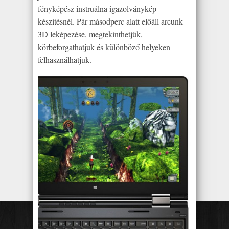
fényképész instruálna igazolványkép
készítésnél. Pár másodperc alatt előáll arcunk
3D leképezése, megtekinthetjük,
körbeforgathatjuk és különböző helyeken
felhasználhatjuk.