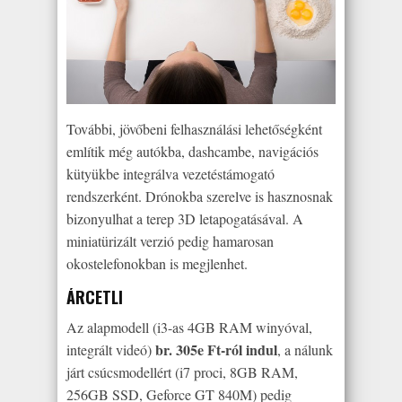
További, jövőbeni felhasználási lehetőségként
említik még autókba, dashcambe, navigációs
kütyükbe integrálva vezetéstámogató
rendszerként. Drónokba szerelve is hasznosnak
bizonyulhat a terep 3D letapogatásával. A
miniatürizált verzió pedig hamarosan
okostelefonokban is megjlenhet.
ÁRCETLI
Az alapmodell (i3-as 4GB RAM winyóval,
br. 305e Ft-ról indul
integrált videó)
, a nálunk
járt csúcsmodellért (i7 proci, 8GB RAM,
256GB SSD, Geforce GT 840M) pedig