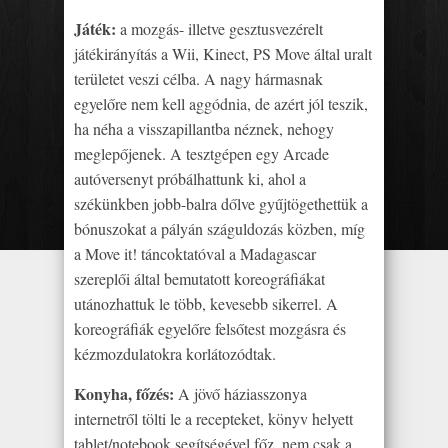
Játék:
a mozgás- illetve gesztusvezérelt
játékirányítás a Wii, Kinect, PS Move által uralt
területet veszi célba. A nagy hármasnak
egyelőre nem kell aggódnia, de azért jól teszik,
ha néha a visszapillantba néznek, nehogy
meglepőjenek. A tesztgépen egy Arcade
autóversenyt próbálhattunk ki, ahol a
székünkben jobb-balra dőlve gyűjtögethettük a
bónuszokat a pályán száguldozás közben, míg
a Move it! táncoktatóval a Madagascar
szereplői által bemutatott koreográfiákat
utánozhattuk le több, kevesebb sikerrel. A
koreográfiák egyelőre felsőtest mozgásra és
kézmozdulatokra korlátozódtak.
Konyha, főzés:
A jövő háziasszonya
internetről tölti le a recepteket, könyv helyett
tablet/notebook segítségével főz, nem csak a