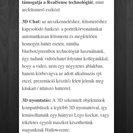
támogatja a RealSense technológiát
, mint
arcfelismerő eszközt.
3D Chat:
az arcszkenneléshez, felismeréshez
kapcsolódó funkció: a portrékörvonalunkat
automatikusan felismerni és megfelelően
homogén háttér esetén, mintha
bluebox/greenbox technológiát használnánk,
úgy tudunk videóchatet folytatni kollégánkkal,
hogy a videó, nem egy négyzetes ablakban,
hanem körbevágva az adott alkalmazás (pl.
excel, prezentáció készítő) felett jelenik meg
kitakart / átlátszó háttérrel.
3D nyomtatás:
A 3D szkennelt objektumok
kompatibilisek a legtöbb 3D nyomattóval, így
lemásolhatunk egy hiányzó Lego kockát, vagy
tökéletes egyedi maszkot készíthetünk
magunknak Halloweenre.