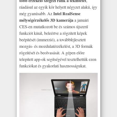
több érzékelő szegezi ránk a tekintetét
,
ráadásul az egyik kör helyett négyzet alakú, így
Intel RealSense
még gyanúsabb. Az
mélységérzékelős 3D kamerája
a januári
CES-en mutatkozott be és számos újszerű
funkciót kínál, beleértve a rögzített képek
beépítését (immerzió), a továbbfejlesztett
mozgás- és mozdulatérzékelést, a 3D formák
rögzítését és beolvasását. A gépen előre
telepített app-ok segítségével tesztelhettük ezen
funkciókat és gyakorlati hasznosságukat.