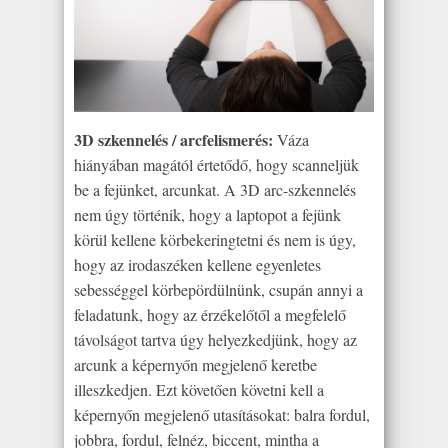
3D szkennelés / arcfelismerés:
Váza
hiányában magától értetődő, hogy scanneljük
be a fejünket, arcunkat. A 3D arc-szkennelés
nem úgy történik, hogy a laptopot a fejünk
körül kellene körbekeringtetni és nem is úgy,
hogy az irodaszéken kellene egyenletes
sebességgel körbepördülnünk, csupán annyi a
feladatunk, hogy az érzékelőtől a megfelelő
távolságot tartva úgy helyezkedjünk, hogy az
arcunk a képernyőn megjelenő keretbe
illeszkedjen. Ezt követően követni kell a
képernyőn megjelenő utasításokat: balra fordul,
jobbra, fordul, felnéz, biccent, mintha a