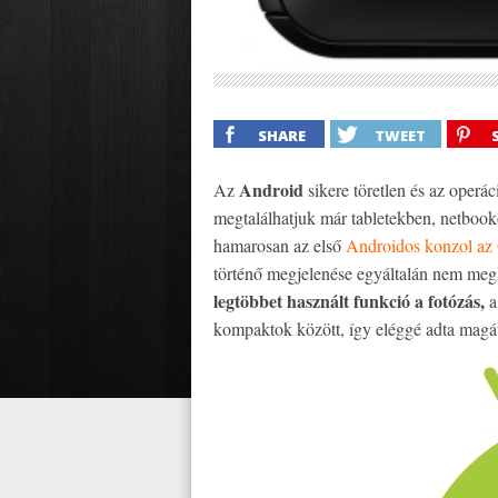
SHARE
TWEET
Android
Az
sikere töretlen és az operá
megtalálhatjuk már tabletekben, netboo
hamarosan az első
Androidos konzol az
történő megjelenése egyáltalán nem meg
legtöbbet használt funkció a fotózás,
kompaktok között, így eléggé adta magát