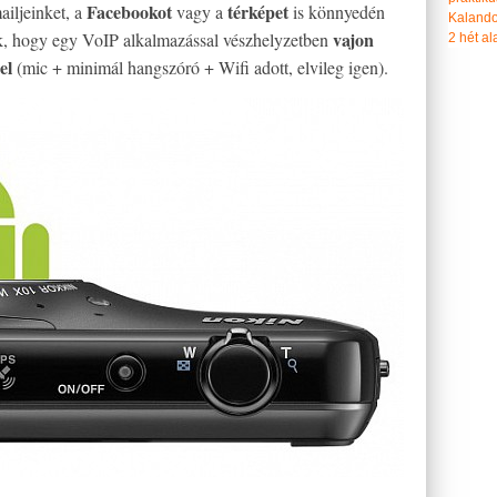
Facebookot
térképet
ailjeinket, a
vagy a
is könnyedén
Kalando
vajon
ek, hogy egy VoIP alkalmazással vészhelyzetben
2 hét ala
el
(mic + minimál hangszóró + Wifi adott, elvileg igen).