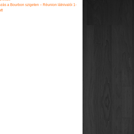
zás a Bourbon szigeten – Réunion látnivalói 1-
tt