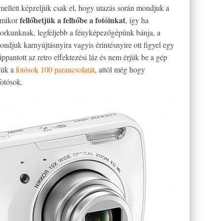
mellett képzeljük csak el, hogy utazás során mondjuk a
fellőhetjük a felhőbe a fotóinkat
rmikor
, így ha
torkunknak, legfeljebb a fényképezőgépünk bánja, a
ndjuk karnyújtásnyira vagyis érintésnyire ott figyel egy
ppantott az retro effektezési láz és nem érjük be a gép
djük a
fotósok 100 parancsolatát
, attól még hogy
fotósok.