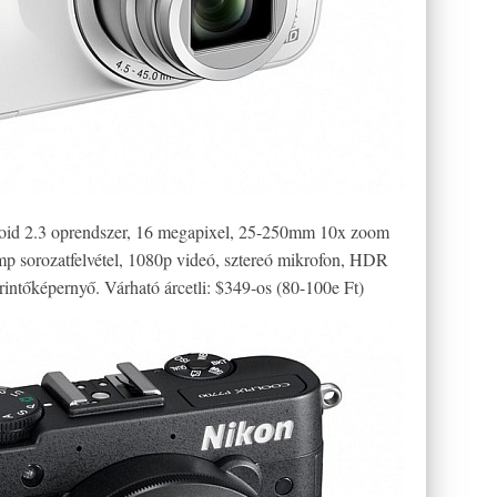
id 2.3 oprendszer, 16 megapixel, 25-250mm 10x zoom
p sorozatfelvétel, 1080p videó, sztereó mikrofon, HDR
ntőképernyő. Várható árcetli: $349-os (80-100e Ft)