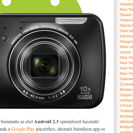
Alaszka
New Yor
Square
A Maiso
Skócia k
Skye szi
Edinburg
Glasgow 
Mikor u
szezon
New York
New York
New Yor
New Yor
Greenwi
Új beut
Minden, 
Saigon 
metropol
A Fehér
Thaiföl
Munkasz
Android 2.3
 bemutatta az első
oprendszert használó
táblázat
Királyo
tanak a
Google Play
piactérhez, ahonnét bármilyen app-ot
praktiku