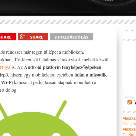
SHARE
SHARE
2 HOZZÁSZÓLÁS
ciós rendszer már régen túllépet a mobilokon,
kokban, TV-kben sőt hatalmas várakozások mellett készül
Android platform fényképezőgépeken
 Ouya
is. Az
talán a második
lepő, hiszen egy mobiltelefon esetében
Wi-Fi
a
kapcsolat pedig lassan alapnak mondható a
 a dolog.
Alaszka 
és hajó
Alaszka
félszige