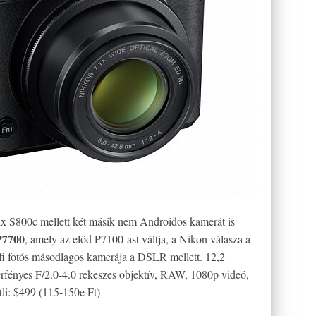
x S800c mellett két másik nem Androidos kamerát is
P7700
, amely az előd P7100-ast váltja, a Nikon válasza a
fi fotós másodlagos kamerája a DSLR mellett. 12,2
fényes F/2.0-4.0 rekeszes objektív, RAW, 1080p videó,
i: $499 (115-150e Ft)