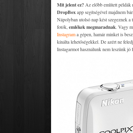
Mit jelent ez?
Az előbb említett példák 
DropBox
app segítségével majdnem bá
Nápolyban utolsó nap kést szegeznek a 
emlékek megmaradnak
fotók,
. Vagy mo
Instagram
a gépen, hamár minket is beszi
kínálta lehetőségekkel. De azért ne fele
Instagarmot használunk nem leszünk jó 