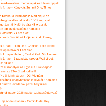
i medve-kalauz: medvefajták és túlélési tippek
k 4. nap – Könyvtár, Summit One, Times
n Rimbaud feltámadása Martinique-en
ihagyhatatlan látnivalói 10-12 nap alatt
get top látnivalói és túrái 48 óra alatt
h top 15 látnivalója 2 nap alatt
látnivalói 24 óra alatt
tazzunk Skóciába? Időjárás, árak, tömeg,
 3. nap – High Line, Chelsea, Little Island
 top látnivalói 1 hét alatt
k 1. nap – Harlem, Central Park, 5th Avenue
k 2. nap – Szabadság-szobor, Wall street,
ch Village
azási szabályok az Egyesült Királyságba:
amit az ETA-ról tudnod kell!
(Ho Si Minh-város) – Dél-Vietnám
iszának kihagyhatatlan látnivalói 2 nap alatt
 Lótusz 3. évadának pazar helyszínei
dön
üneti napok 2026 naptár, szabadságtervező
k útja Andalúziában – Caminito del Rey
s infók