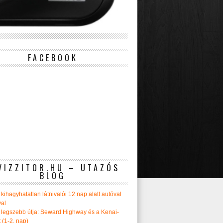
FACEBOOK
VIZZITOR.HU – UTAZÓS
BLOG
kihagyhatatlan látnivalói 12 nap alatt autóval
val
 legszebb útja: Seward Highway és a Kenai-
t (1-2. nap)