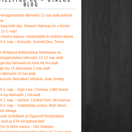
BLOG
kihagyhatatlan látnivalói 12 nap alatt autóval
val
 legszebb útja: Seward Highway és a Kenai-
t (1-2. nap)
i medve-kalauz: medvefajták és túlélési tippek
k 4. nap – Könyvtár, Summit One, Times
n Rimbaud feltámadása Martinique-en
ihagyhatatlan látnivalói 10-12 nap alatt
get top látnivalói és túrái 48 óra alatt
h top 15 látnivalója 2 nap alatt
látnivalói 24 óra alatt
tazzunk Skóciába? Időjárás, árak, tömeg,
 3. nap – High Line, Chelsea, Little Island
 top látnivalói 1 hét alatt
k 1. nap – Harlem, Central Park, 5th Avenue
k 2. nap – Szabadság-szobor, Wall street,
ch Village
azási szabályok az Egyesült Királyságba:
amit az ETA-ról tudnod kell!
(Ho Si Minh-város) – Dél-Vietnám