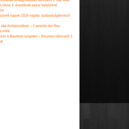
iszának kihagyhatatlan látnivalói 2 nap alatt
 Lótusz 3. évadának pazar helyszínei
dön
üneti napok 2026 naptár, szabadságtervező
k útja Andalúziában – Caminito del Rey
s infók
zás a Bourbon szigeten – Réunion látnivalói 1-
tt