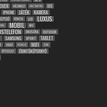
DVER
IOS
HÁZIMOZI
HÁZTARTÁS
JÁTÉK
KAMERA
IPHONE
LUXUS
EPCIÓ
LED
KONZOL
MOBIL
NFC
IXEL
OSTELEFON
OKOSÓRA
OUTDOOR
TABLET
SAMSUNG
SPORT
T
WIFI
T
VIDEÓ
VÍZÁLLÓ
ZENE
ÉRINTŐKÉPERNYŐ
ÉPÍTÉSZET