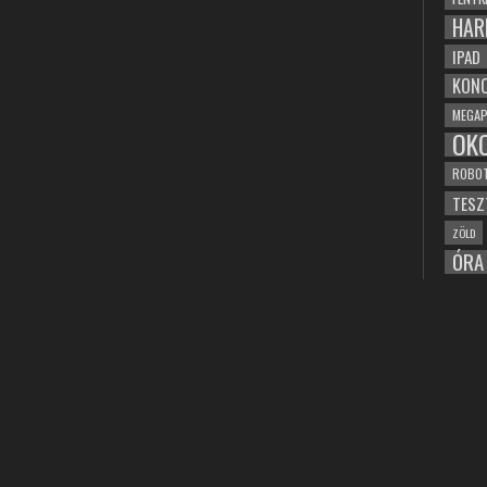
HAR
IPAD
KONC
MEGAP
OK
ROBO
TESZ
ZÖLD
ÓRA