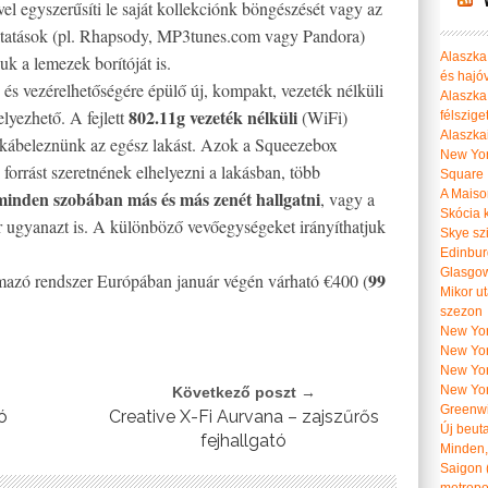
 egyszerűsíti le saját kollekciónk böngészését vagy az
áltatások (pl. Rhapsody, MP3tunes.com vagy Pandora)
Alaszka 
uk a lemezek borítóját is.
és hajó
s vezérelhetőségére épülő új, kompakt, vezeték nélküli
Alaszka
802.11g vezeték nélküli
lyezhető. A fejlett
(WiFi)
félszige
Alaszka
ekábeleznünk az egész lakást. Azok a Squeezebox
New Yor
forrást szeretnének elhelyezni a lakásban, több
Square
 minden szobában más és más zenét hallgatni
A Maiso
, vagy a
Skócia k
r ugyanazt is. A különböző vevőegységeket irányíthatjuk
Skye szi
Edinburg
Glasgow 
99
lmazó rendszer Európában január végén várható €400 (
Mikor u
szezon
New York
New York
New Yor
New Yor
Következő poszt →
Greenwi
ó
Creative X-Fi Aurvana – zajszűrős
Új beut
fejhallgató
Minden, 
Saigon 