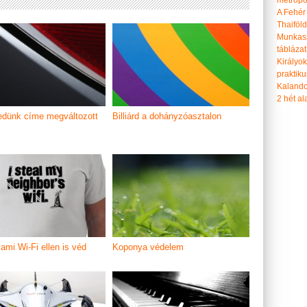
metropol
A Fehér
Thaiföl
Munkasz
táblázat
Királyo
praktiku
Kalando
2 hét ala
dünk címe megváltozott
Billiárd a dohányzóasztalon
ami Wi-Fi ellen is véd
Koponya védelem