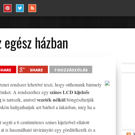
az egész házban
SHARE
SHARE
7 HOZZÁSZÓLÁS
zenei rendszer lehetővé teszi, hogy otthonunk bármely
színes LCD kijelzős
éinket. A rendszerhez egy
g
vezeték nélkül
is tartozik, amivel
böngészhetjük
kön hallgathatjuk azt bárhol a lakásban, még ha a
gíti a 6 centiméteres színes kijelzővel ellátott
át is használható távirányító egy gördítőkerék és a