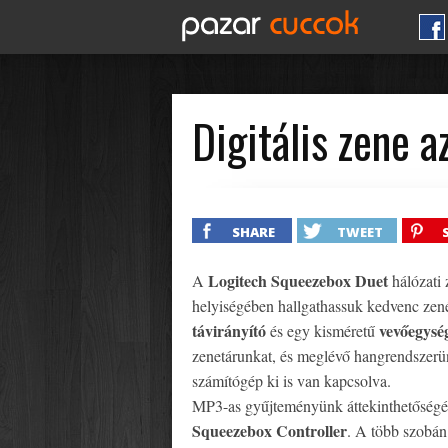
Digitális zene 
SHARE
TWEET
Logitech Squeezebox Duet
A
hálózati 
helyiségében hallgathassuk kedvenc zen
távirányító
vevőegysé
és egy kisméretű
zenetárunkat, és meglévő hangrendszerün
számítógép ki is van kapcsolva.
MP3-as gyűjteményünk áttekinthetőségét se
Squeezebox Controller
. A több szobán 