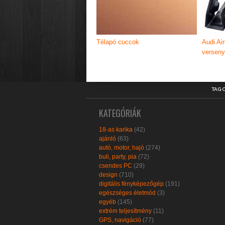
Télapó cuccok
Audi Ai
verseny
TAG 
KATEGÓRIÁK
18-as karika
(42)
ajánló
(63)
autó, motor, hajó
(274)
buli, party, pia
(72)
csendes PC
(29)
design
(710)
digitális fényképezőgép
(191)
egészséges életmód
(3)
egyéb
(145)
extrém teljesítmény
(11)
GPS, navigáció
(77)