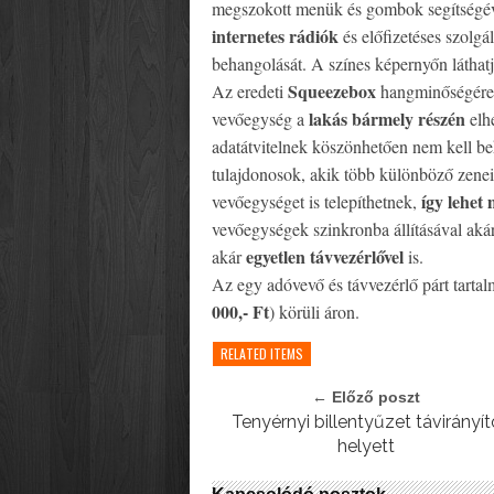
megszokott menük és gombok segítségével
internetes rádiók
és előfizetéses szolg
behangolását. A színes képernyőn láthatj
Squeezebox
Az eredeti
hangminőségére é
lakás bármely részén
vevőegység a
elhe
adatátvitelnek köszönhetően nem kell b
tulajdonosok, akik több különböző zenei 
így lehet
vevőegységet is telepíthetnek,
vevőegységek szinkronba állításával aká
egyetlen távvezérlővel
akár
is.
Az egy adóvevő és távvezérlő párt tarta
000,- Ft
) körüli áron.
RELATED ITEMS
← Előző poszt
Tenyérnyi billentyűzet távirányít
helyett