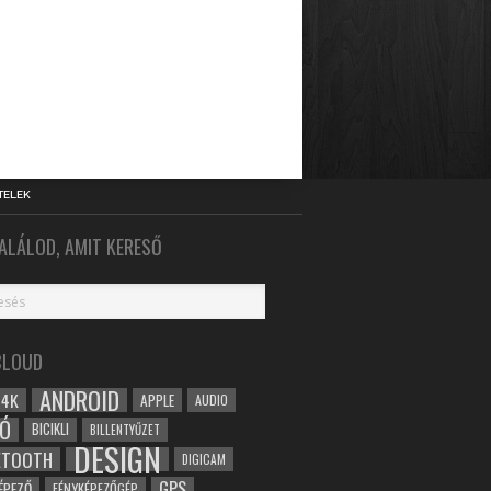
TELEK
ALÁLOD, AMIT KERESŐ
CLOUD
ANDROID
4K
APPLE
AUDIO
Ó
BICIKLI
BILLENTYŰZET
DESIGN
ETOOTH
DIGICAM
GPS
ÉPEZŐ
FÉNYKÉPEZŐGÉP