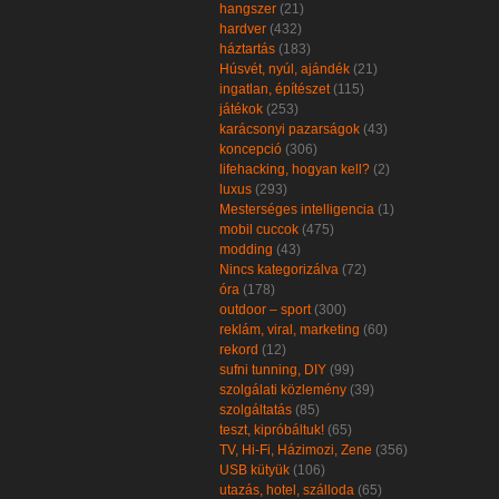
hangszer
(21)
hardver
(432)
háztartás
(183)
Húsvét, nyúl, ajándék
(21)
ingatlan, építészet
(115)
játékok
(253)
karácsonyi pazarságok
(43)
koncepció
(306)
lifehacking, hogyan kell?
(2)
luxus
(293)
Mesterséges intelligencia
(1)
mobil cuccok
(475)
modding
(43)
Nincs kategorizálva
(72)
óra
(178)
outdoor – sport
(300)
reklám, viral, marketing
(60)
rekord
(12)
sufni tunning, DIY
(99)
szolgálati közlemény
(39)
szolgáltatás
(85)
teszt, kipróbáltuk!
(65)
TV, Hi-Fi, Házimozi, Zene
(356)
USB kütyük
(106)
utazás, hotel, szálloda
(65)