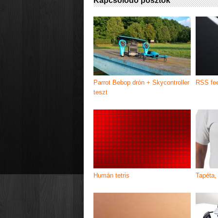
Kapcsolódó posztok
Parrot Bebop drón + Skycontroller
RSS fee
teszt
Humán tetris
Tapéta, 