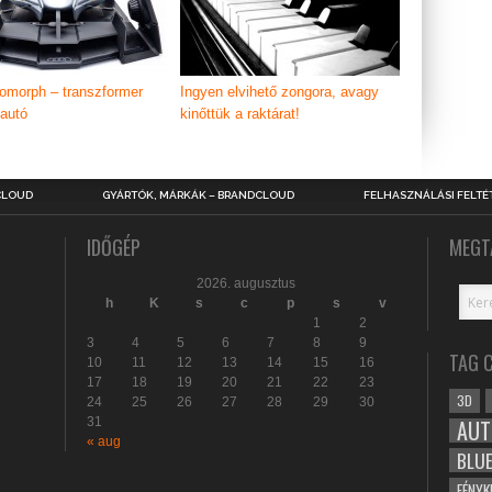
romorph – transzformer
Ingyen elvihető zongora, avagy
autó
kinőttük a raktárat!
CLOUD
GYÁRTÓK, MÁRKÁK – BRANDCLOUD
FELHASZNÁLÁSI FELTÉ
IDŐGÉP
MEGT
2026. augusztus
h
K
s
c
p
s
v
1
2
3
4
5
6
7
8
9
TAG 
10
11
12
13
14
15
16
17
18
19
20
21
22
23
3D
24
25
26
27
28
29
30
31
AUT
« aug
BLU
FÉNYK