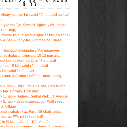
BLOG
kihagyhatatlan látnivalói 12 nap alatt autóval
val
 legszebb útja: Seward Highway és a Kenai-
t (1-2. nap)
i medve-kalauz: medvefajták és túlélési tippek
k 4. nap – Könyvtár, Summit One, Times
n Rimbaud feltámadása Martinique-en
ihagyhatatlan látnivalói 10-12 nap alatt
get top látnivalói és túrái 48 óra alatt
h top 15 látnivalója 2 nap alatt
látnivalói 24 óra alatt
tazzunk Skóciába? Időjárás, árak, tömeg,
 3. nap – High Line, Chelsea, Little Island
 top látnivalói 1 hét alatt
k 1. nap – Harlem, Central Park, 5th Avenue
k 2. nap – Szabadság-szobor, Wall street,
ch Village
azási szabályok az Egyesült Királyságba:
amit az ETA-ról tudnod kell!
(Ho Si Minh-város) – Dél-Vietnám