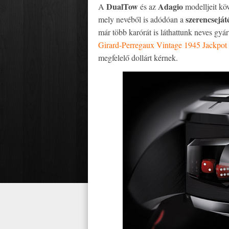
DualTow
Adagio
A
és az
modelljeit kö
szerencseját
mely nevéből is adódóan a
már több karórát is láthattunk neves gyá
Girard-Perregaux Vintage 1945 Jackpot 
megfelelő dollárt kérnek.