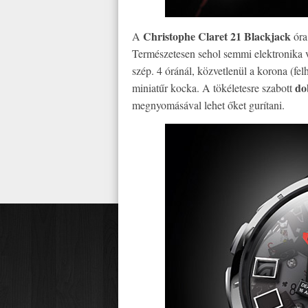
Christophe Claret 21 Blackjack
A
óra
Természetesen sehol semmi elektronika
szép. 4 óránál, közvetlenül a korona (fel
do
miniatűr kocka. A tökéletesre szabott
megnyomásával lehet őket gurítani.