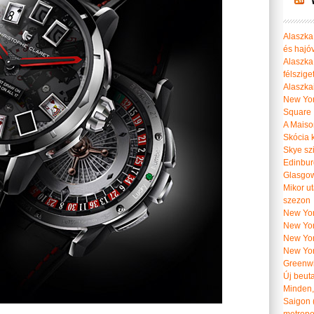
Alaszka 
és hajó
Alaszka
félszige
Alaszka
New Yor
Square
A Maiso
Skócia k
Skye szi
Edinburg
Glasgow 
Mikor u
szezon
New York
New York
New Yor
New Yor
Greenwi
Új beut
Minden, 
Saigon 