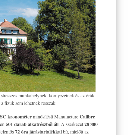
k stresszes munkahelynek, környezetnek és az órák
, a fizuk sem lehetnek rosszak.
SC kronométer
Calibre
minősítésű Manufacture
501 darab alkatrészből áll
28 800
sen
. A szerkezet
72 óra járástartalékkal
jelentős
bír, mielőtt az