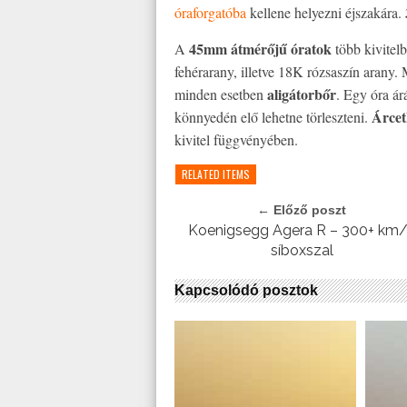
óraforgatóba
kellene helyezni éjszakára.
45mm átmérőjű óratok
A
több kivitelb
fehérarany, illetve 18K rózsaszín arany.
aligátorbőr
minden esetben
. Egy óra á
Árcetl
könnyedén elő lehetne törleszteni.
kivitel függvényében.
RELATED ITEMS
← Előző poszt
Koenigsegg Agera R – 300+ km
síboxszal
Kapcsolódó posztok