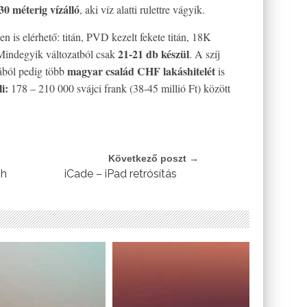
30 méterig vízálló
, aki víz alatti rulettre vágyik.
en is elérhető: titán, PVD kezelt fekete titán, 18K
21-21 db készül
 Mindegyik változatból csak
. A szíj
magyar család CHF lakáshitelét
rából pedig több
is
i:
178 – 210 000 svájci frank (38-45 millió Ft) között
Következő poszt →
/h
iCade – iPad retrósítás