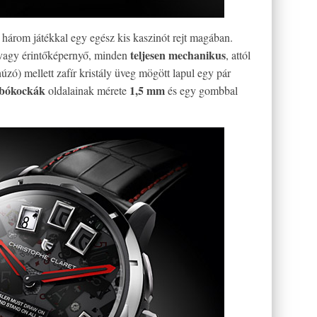
 három játékkal egy egész kis kaszinót rejt magában.
teljesen mechanikus
 vagy érintőképernyő, minden
, attól
húzó) mellett zafír kristály üveg mögött lapul egy pár
bókockák
1,5 mm
oldalainak mérete
és egy gombbal