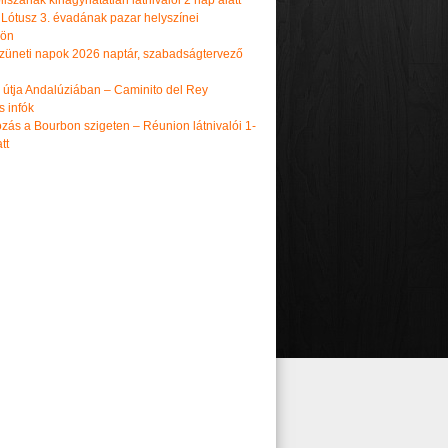
iszának kihagyhatatlan látnivalói 2 nap alatt
 Lótusz 3. évadának pazar helyszínei
dön
üneti napok 2026 naptár, szabadságtervező
k útja Andalúziában – Caminito del Rey
s infók
zás a Bourbon szigeten – Réunion látnivalói 1-
tt