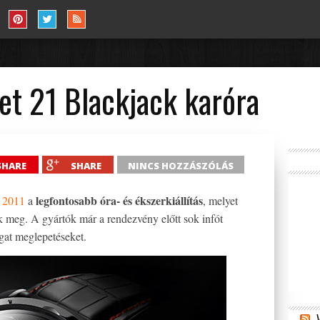
et 21 Blackjack karóra
SHARE
SHARE
NINCS HOZZÁSZÓLÁS
legfontosabb óra- és ékszerkiállítás
 2011
a
, melyet
 meg. A gyártók már a rendezvény előtt sok infót
ogat meglepetéseket.