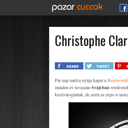
Christophe Clar
SHARE
TWEET
Pár nap múlva nyitja kaput a
Baselworld
Svájcban
minden év tavaszán
rendeznek
kiszivárogtattak, de azért az expo is tart