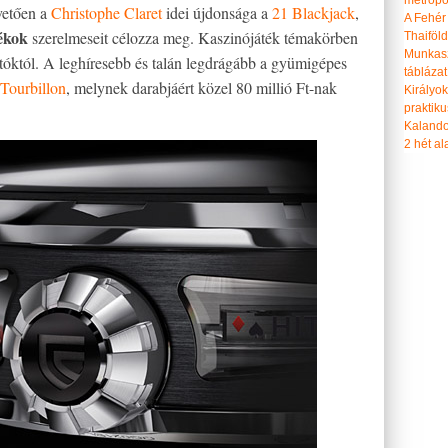
metropol
vetően a
Christophe Claret
idei újdonsága a
21 Blackjack
,
A Fehér
ékok
szerelmeseit célozza meg. Kaszinójáték témakörben
Thaiföl
Munkasz
rtóktól. A leghíresebb és talán legdrágább a gyümigépes
táblázat
Tourbillon
, melynek darabjáért közel 80 millió Ft-nak
Királyo
praktiku
Kalando
2 hét ala