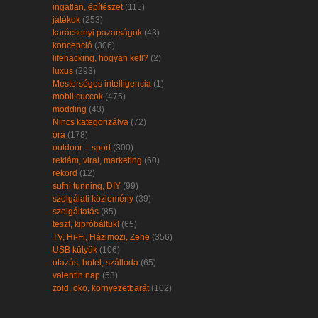
ingatlan, építészet
(115)
játékok
(253)
karácsonyi pazarságok
(43)
koncepció
(306)
lifehacking, hogyan kell?
(2)
luxus
(293)
Mesterséges intelligencia
(1)
mobil cuccok
(475)
modding
(43)
Nincs kategorizálva
(72)
óra
(178)
outdoor – sport
(300)
reklám, viral, marketing
(60)
rekord
(12)
sufni tunning, DIY
(99)
szolgálati közlemény
(39)
szolgáltatás
(85)
teszt, kipróbáltuk!
(65)
TV, Hi-Fi, Házimozi, Zene
(356)
USB kütyük
(106)
utazás, hotel, szálloda
(65)
valentin nap
(53)
zöld, öko, környezetbarát
(102)