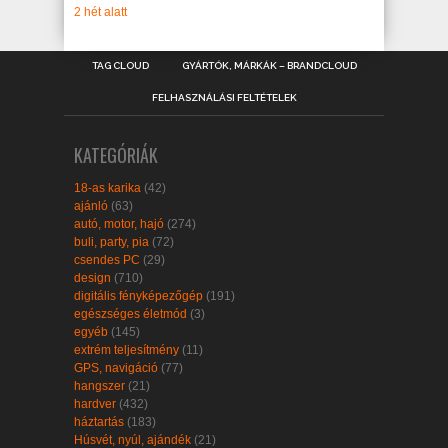
2 hét alatt
TAG CLOUD
GYÁRTÓK, MÁRKÁK – BRANDCLOUD
FELHASZNÁLÁSI FELTÉTELEK
KATEGÓRIÁK
18-as karika
(42)
ajánló
(63)
autó, motor, hajó
(274)
buli, party, pia
(72)
csendes PC
(29)
design
(710)
digitális fényképezőgép
(191)
egészséges életmód
(3)
egyéb
(145)
extrém teljesítmény
(11)
GPS, navigáció
(77)
hangszer
(21)
hardver
(432)
háztartás
(183)
Húsvét, nyúl, ajándék
(21)