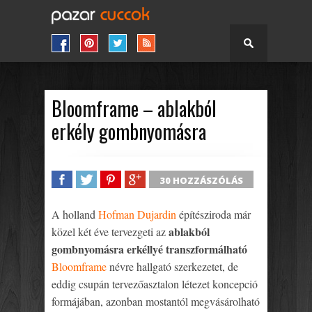
Bloomframe – ablakból
erkély gombnyomásra
30 HOZZÁSZÓLÁS
SHARE
TWEET
SHARE
SHARE
A holland
Hofman Dujardin
építésziroda már
ablakból
közel két éve tervezgeti az
gombnyomásra erkéllyé transzformálható
Bloomframe
névre hallgató szerkezetet, de
eddig csupán tervezőasztalon létezet koncepció
formájában, azonban mostantól megvásárolható