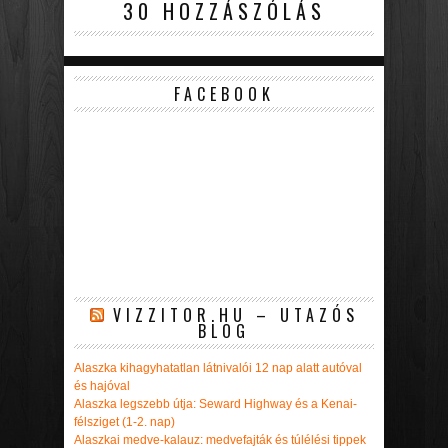
30 HOZZÁSZÓLÁS
FACEBOOK
VIZZITOR.HU – UTAZÓS
BLOG
Alaszka kihagyhatatlan látnivalói 12 nap alatt autóval
és hajóval
Alaszka legszebb útja: Seward Highway és a Kenai-
félsziget (1-2. nap)
Alaszkai medve-kalauz: medvefajták és túlélési tippek