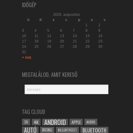
IDŐGÉP
2026. augusztus
h
K
s
c
p
s
v
1
2
3
4
5
6
7
8
9
10
11
12
13
14
15
16
17
18
19
20
21
22
23
24
25
26
27
28
29
30
31
« aug
MEGTALÁLOD, AMIT KERESŐ
TAG CLOUD
ANDROID
4K
APPLE
3D
AUDIO
AUTÓ
BLUETOOTH
BICIKLI
BILLENTYŰZET