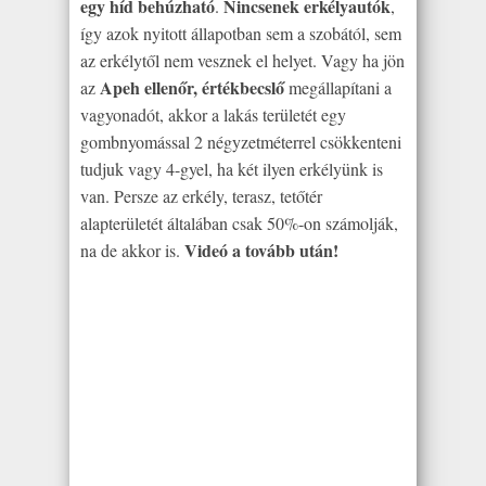
egy híd behúzható
Nincsenek erkélyautók
.
,
így azok nyitott állapotban sem a szobától, sem
az erkélytől nem vesznek el helyet. Vagy ha jön
Apeh ellenőr, értékbecslő
az
megállapítani a
vagyonadót, akkor a lakás területét egy
gombnyomással 2 négyzetméterrel csökkenteni
tudjuk vagy 4-gyel, ha két ilyen erkélyünk is
van. Persze az erkély, terasz, tetőtér
alapterületét általában csak 50%-on számolják,
Videó a tovább után!
na de akkor is.