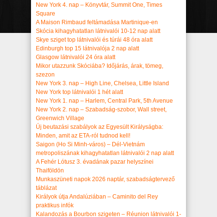
New York 4. nap – Könyvtár, Summit One, Times
Square
A Maison Rimbaud feltámadása Martinique-en
Skócia kihagyhatatlan látnivalói 10-12 nap alatt
Skye sziget top látnivalói és túrái 48 óra alatt
Edinburgh top 15 látnivalója 2 nap alatt
Glasgow látnivalói 24 óra alatt
Mikor utazzunk Skóciába? Időjárás, árak, tömeg,
szezon
New York 3. nap – High Line, Chelsea, Little Island
New York top látnivalói 1 hét alatt
New York 1. nap – Harlem, Central Park, 5th Avenue
New York 2. nap – Szabadság-szobor, Wall street,
Greenwich Village
Új beutazási szabályok az Egyesült Királyságba:
Minden, amit az ETA-ról tudnod kell!
Saigon (Ho Si Minh-város) – Dél-Vietnám
metropoliszának kihagyhatatlan látnivalói 2 nap alatt
A Fehér Lótusz 3. évadának pazar helyszínei
Thaiföldön
Munkaszüneti napok 2026 naptár, szabadságtervező
táblázat
Királyok útja Andalúziában – Caminito del Rey
praktikus infók
Kalandozás a Bourbon szigeten – Réunion látnivalói 1-