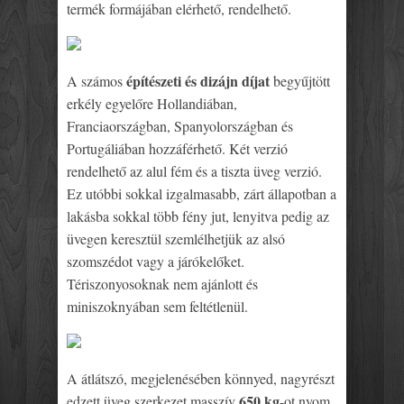
termék formájában elérhető, rendelhető.
építészeti és dizájn díjat
A számos
begyűjtött
erkély egyelőre Hollandiában,
Franciaországban, Spanyolországban és
Portugáliában hozzáférhető. Két verzió
rendelhető az alul fém és a tiszta üveg verzió.
Ez utóbbi sokkal izgalmasabb, zárt állapotban a
lakásba sokkal több fény jut, lenyitva pedig az
üvegen keresztül szemlélhetjük az alsó
szomszédot vagy a járókelőket.
Tériszonyosoknak nem ajánlott és
miniszoknyában sem feltétlenül.
A átlátszó, megjelenésében könnyed, nagyrészt
650 kg
edzett üveg szerkezet masszív
-ot nyom