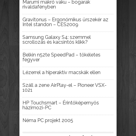
Marumi makró vaku – bogarak
rivaldafényben
Gravitonus – Ergonómikus űrszekér az
Intel standon – CES2009
Samsung Galaxy S4: szemmel
scrollozás és kacsintós klikk?
Belkin n52te SpeedPad – tökéletes
fegyver
Lézerrel a hiperaktív macskák ellen
Száll a zene AirPlay-el – Pioneer VSX-
1021
HP Touchsmart – Érintőképernyős
házimozi-PC
Néma PC projekt 2005