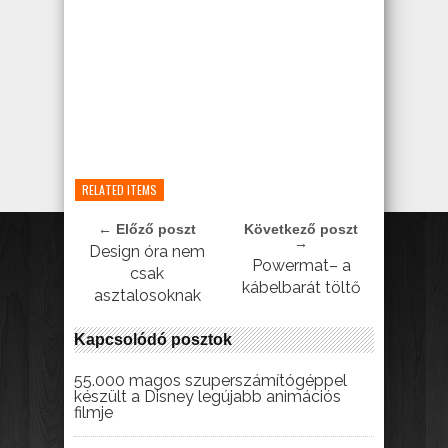
RELATED ITEMS
← Előző poszt
Következő poszt
→
Design óra nem
Powermat– a
csak
kábelbarát töltő
asztalosoknak
Kapcsolódó posztok
55.000 magos szuperszámítógéppel
készült a Disney legújabb animációs
filmje