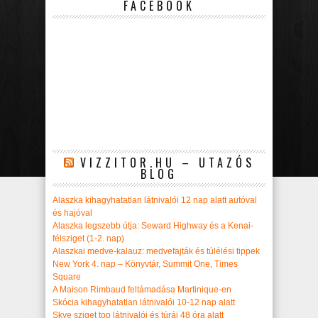
FACEBOOK
VIZZITOR.HU – UTAZÓS
BLOG
Alaszka kihagyhatatlan látnivalói 12 nap alatt autóval
és hajóval
Alaszka legszebb útja: Seward Highway és a Kenai-
félsziget (1-2. nap)
Alaszkai medve-kalauz: medvefajták és túlélési tippek
New York 4. nap – Könyvtár, Summit One, Times
Square
A Maison Rimbaud feltámadása Martinique-en
Skócia kihagyhatatlan látnivalói 10-12 nap alatt
Skye sziget top látnivalói és túrái 48 óra alatt