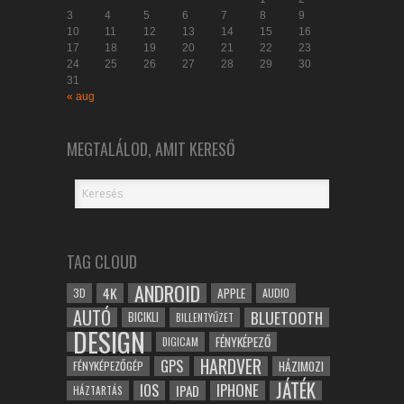
3
4
5
6
7
8
9
10
11
12
13
14
15
16
17
18
19
20
21
22
23
24
25
26
27
28
29
30
31
« aug
MEGTALÁLOD, AMIT KERESŐ
TAG CLOUD
ANDROID
4K
APPLE
3D
AUDIO
AUTÓ
BLUETOOTH
BICIKLI
BILLENTYŰZET
DESIGN
FÉNYKÉPEZŐ
DIGICAM
HARDVER
GPS
FÉNYKÉPEZŐGÉP
HÁZIMOZI
JÁTÉK
IOS
IPHONE
IPAD
HÁZTARTÁS