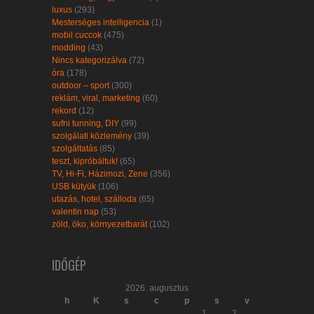
luxus
(293)
Mesterséges intelligencia
(1)
mobil cuccok
(475)
modding
(43)
Nincs kategorizálva
(72)
óra
(178)
outdoor – sport
(300)
reklám, viral, marketing
(60)
rekord
(12)
sufni tunning, DIY
(99)
szolgálati közlemény
(39)
szolgáltatás
(85)
teszt, kipróbáltuk!
(65)
TV, Hi-Fi, Házimozi, Zene
(356)
USB kütyük
(106)
utazás, hotel, szálloda
(65)
valentin nap
(53)
zöld, öko, környezetbarát
(102)
IDŐGÉP
2026. augusztus
h
K
s
c
p
s
v
1
2