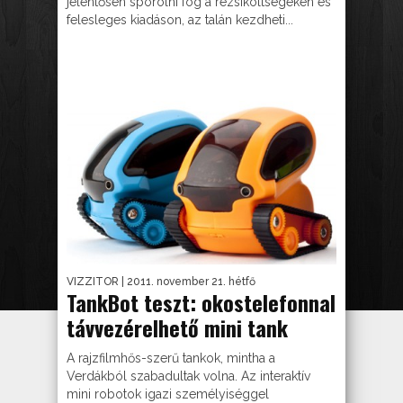
jelentősen spórolni fog a rezsiköltségeken és
felesleges kiadáson, az talán kezdheti...
VIZZITOR
| 2011. november 21. hétfő
TankBot teszt: okostelefonnal
távvezérelhető mini tank
A rajzfilmhős-szerű tankok, mintha a
Verdákból szabadultak volna. Az interaktív
mini robotok igazi személyiséggel