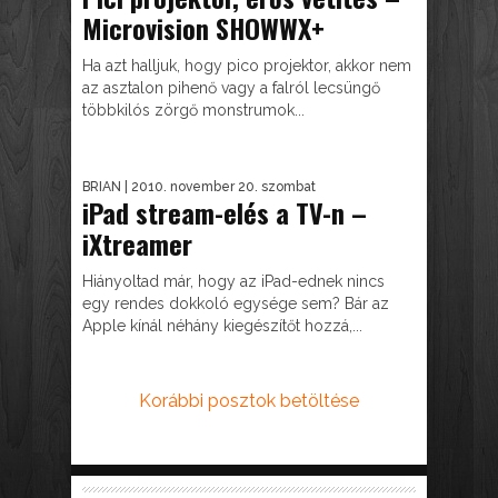
Microvision SHOWWX+
Ha azt halljuk, hogy pico projektor, akkor nem
az asztalon pihenő vagy a falról lecsüngő
többkilós zörgő monstrumok...
BRIAN
| 2010. november 20. szombat
iPad stream-elés a TV-n –
iXtreamer
Hiányoltad már, hogy az iPad-ednek nincs
egy rendes dokkoló egysége sem? Bár az
Apple kínál néhány kiegészítőt hozzá,...
Korábbi posztok betöltése