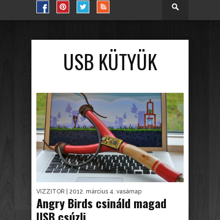
USB KÜTYÜK
VIZZITOR
| 2012. március 4. vasárnap
Angry Birds csináld magad
USB csúzli