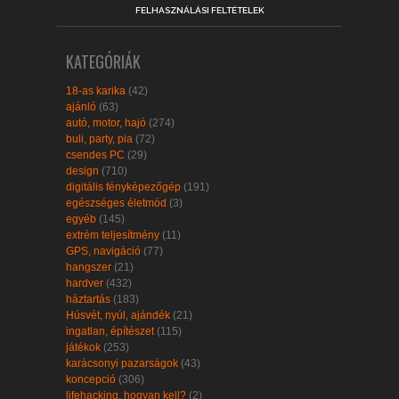
FELHASZNÁLÁSI FELTÉTELEK
KATEGÓRIÁK
18-as karika
(42)
ajánló
(63)
autó, motor, hajó
(274)
buli, party, pia
(72)
csendes PC
(29)
design
(710)
digitális fényképezőgép
(191)
egészséges életmód
(3)
egyéb
(145)
extrém teljesítmény
(11)
GPS, navigáció
(77)
hangszer
(21)
hardver
(432)
háztartás
(183)
Húsvét, nyúl, ajándék
(21)
ingatlan, építészet
(115)
játékok
(253)
karácsonyi pazarságok
(43)
koncepció
(306)
lifehacking, hogyan kell?
(2)