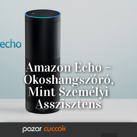
Amazon Echo –
Okoshangszóró,
Mint Személyi
Asszisztens