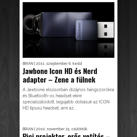
BRIAN
| 2011. szeptember 6. kedd
Jawbone Icon HD és Nerd
adapter – Zene a fülnek
A Jawbone elsősorban dizájnos hangszórókra
és Bluetooth-os headset-ekre
specializálódott, legújabb dobásuk az ICON
HD típusú headset, ami az...
BRIAN
| 2010. november 25. csütörtök
Pici projektor, erős vetítés –