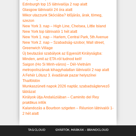
Edinburgh top 15 látnivalója 2 nap alatt
Glasgow látnivalói 24 óra alatt
Mikor utazzunk Skóciába? Időjárás, árak, tömeg,
szezon
New York 3. nap – High Line, Chelsea, Little Island
New York top látnivalói 1 hét alatt
New York 1. nap – Harlem, Central Park, 5th Avenue
New York 2. nap – Szabadság-szobor, Wall street,
Greenwich Village
Új beutazási szabályok az Egyesült Királyságba:
Minden, amit az ETA-ról tudnod kell!
Saigon (Ho Si Minh-város) – Dél-Vietnám
metropoliszának kihagyhatatlan látnivalói 2 nap alatt
A Fehér Lótusz 3. évadának pazar helyszínei
Thaiföldön
Munkaszüneti napok 2026 naptár, szabadságtervező
táblázat
Királyok útja Andalúziában – Caminito del Rey
praktikus infók
Kalandozás a Bourbon szigeten – Réunion látnivalói 1-
2 hét alatt
TAG CLOUD
GYÁRTÓK, MÁRKÁK – BRANDCLOUD