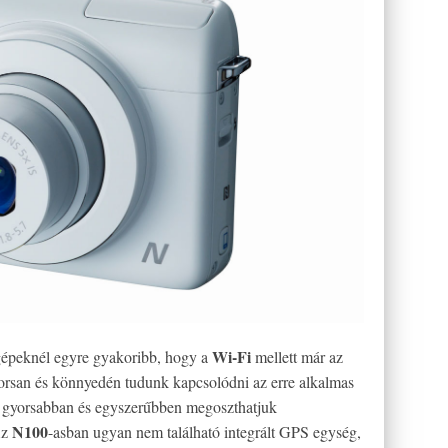
Wi-Fi
gépeknél egyre gyakoribb, hogy a
mellett már az
yorsan és könnyedén tudunk kapcsolódni az erre alkalmas
g gyorsabban és egyszerűbben megoszthatjuk
N100
Az
-asban ugyan nem található integrált GPS egység,