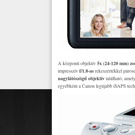
5x (24-120 mm) zo
A központi objektív
f/1.8-as
impresszív
rekeszértékkel páros
nagylátószögű objektív
található, ame
egyébként a Canon legújabb iSAPS techn