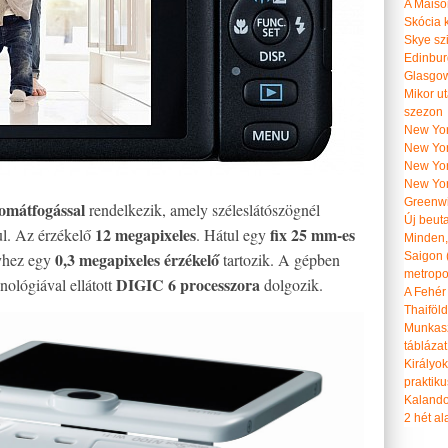
A Maiso
Skócia k
Skye szi
Edinburg
Glasgow 
Mikor u
szezon
New York
New York
New Yor
New Yor
Greenwi
omátfogással
rendelkezik, amely széleslátószögnél
Új beut
12 megapixeles
fix 25 mm-es
ul. Az érzékelő
. Hátul egy
Minden, 
0,3 megapixeles érzékelő
lyhez egy
tartozik. A gépben
Saigon 
metropol
DIGIC 6 processzora
ológiával ellátott
dolgozik.
A Fehér
Thaiföl
Munkasz
táblázat
Királyo
praktiku
Kalando
2 hét ala