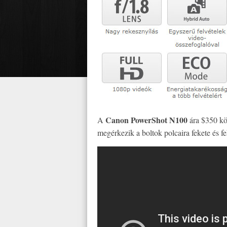
Canon PowerShot N100
A
ára $350 kö
megérkezik a boltok polcaira fekete és f