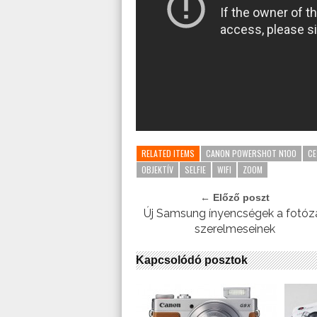
RELATED ITEMS
CANON POWERSHOT N100
CE
OBJEKTÍV
SELFIE
WIFI
ZOOM
← Előző poszt
Új Samsung ínyencségek a fotóz
szerelmeseinek
Kapcsolódó posztok