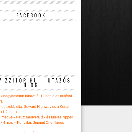
FACEBOOK
VIZZITOR.HU – UTAZÓS
BLOG
kihagyhatatlan látnivalói 12 nap alatt autóval
val
 legszebb útja: Seward Highway és a Kenai-
t (1-2. nap)
i medve-kalauz: medvefajták és túlélési tippek
k 4. nap – Könyvtár, Summit One, Times