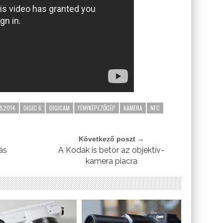
S2014
DIGIC 6
DIGICAM
FÉNYKÉPEZŐGÉP
KAMERA
NFC
Következő poszt →
ás
A Kodak is betör az objektív-
kamera piacra