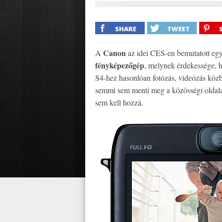
SHARE
TWEET
Canon
A
az idei CES-en bemutatott eg
fényképezőgép
, melynek érdekessége, 
S4-hez hasonlóan fotózás, videózás közb
semmi sem menti meg a közösségi oldal
sem kell hozzá.