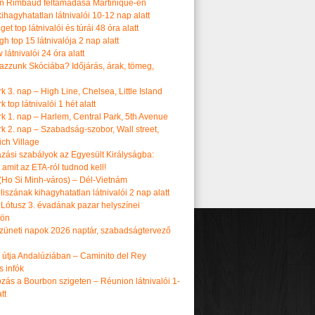
n Rimbaud feltámadása Martinique-en
ihagyhatatlan látnivalói 10-12 nap alatt
get top látnivalói és túrái 48 óra alatt
h top 15 látnivalója 2 nap alatt
látnivalói 24 óra alatt
tazzunk Skóciába? Időjárás, árak, tömeg,
 3. nap – High Line, Chelsea, Little Island
 top látnivalói 1 hét alatt
k 1. nap – Harlem, Central Park, 5th Avenue
k 2. nap – Szabadság-szobor, Wall street,
ch Village
azási szabályok az Egyesült Királyságba:
amit az ETA-ról tudnod kell!
(Ho Si Minh-város) – Dél-Vietnám
iszának kihagyhatatlan látnivalói 2 nap alatt
 Lótusz 3. évadának pazar helyszínei
dön
üneti napok 2026 naptár, szabadságtervező
k útja Andalúziában – Caminito del Rey
s infók
zás a Bourbon szigeten – Réunion látnivalói 1-
tt