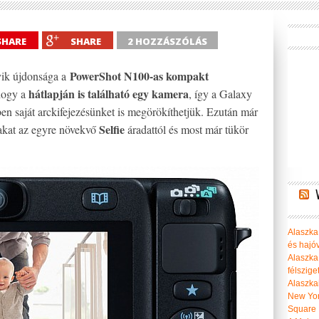
SHARE
SHARE
2 HOZZÁSZÓLÁS
PowerShot N100-as kompakt
yik újdonsága a
hátlapján is található egy kamera
hogy a
, így a Galaxy
en saját arckifejezésünket is megörökíthetjük. Ezután már
Selfie
akat az egyre növekvő
áradattól és most már tükör
Alaszka 
és hajó
Alaszka
félszige
Alaszka
New Yor
Square