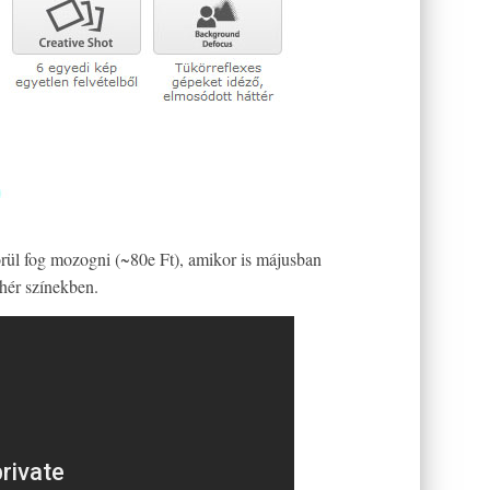
rül fog mozogni (~80e Ft), amikor is májusban
ehér színekben.